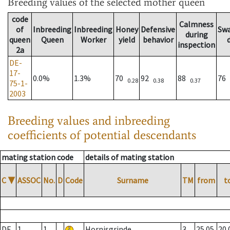
Breeding values
of the selected mother queen
code
Calmness
of
Inbreeding
Inbreeding
Honey
Defensive
Sw
during
queen
Queen
Worker
yield
behavior
inspection
2a
DE-
17-
0.0%
1.3%
70
92
88
76
0.28
0.38
0.37
75-1-
2003
Breeding values and inbreeding
coefficients of potential descendants
mating station code
details of mating station
C
▼
ASSOC
No.
D
Code
Surname
TM
from
t
DE
1
1
Hornisgrinde
3
25.05.
20.