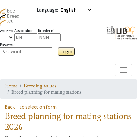
Language
:
Association
Breeder n°
country
Password
Login
Toggle
Home
Breeding Values
Breed planning for mating stations
Back
to selection form
Breed planning for mating stations
2026