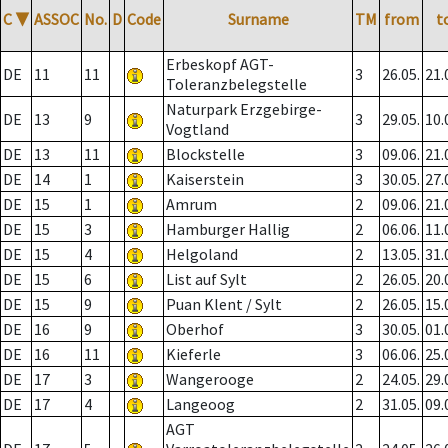
C
▼
ASSOC
No.
D
Code
Surname
TM
from
t
Erbeskopf AGT-
DE
11
11
3
26.05.
21.
Toleranzbelegstelle
Naturpark Erzgebirge-
DE
13
9
3
29.05.
10.
Vogtland
DE
13
11
Blockstelle
3
09.06.
21.
DE
14
1
Kaiserstein
3
30.05.
27.
DE
15
1
Amrum
2
09.06.
21.
DE
15
3
Hamburger Hallig
2
06.06.
11.
DE
15
4
Helgoland
2
13.05.
31.
DE
15
6
List auf Sylt
2
26.05.
20.
DE
15
9
Puan Klent / Sylt
2
26.05.
15.
DE
16
9
Oberhof
3
30.05.
01.
DE
16
11
Kieferle
3
06.06.
25.
DE
17
3
Wangerooge
2
24.05.
29.
DE
17
4
Langeoog
2
31.05.
09.
AGT