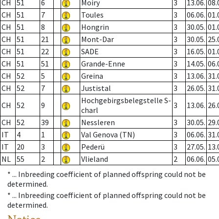
CH
51
6
Moiry
3
13.06.
08.
CH
51
7
Toules
3
06.06.
01.
CH
51
8
Hongrin
3
30.05.
01.
CH
51
21
Mont-Dar
3
30.05.
25.
CH
51
22
SADE
3
16.05.
01.
CH
51
51
Grande-Enne
3
14.05.
06.
CH
52
5
Greina
3
13.06.
31.
CH
52
7
Justistal
3
26.05.
31.
Hochgebirgsbelegstelle S-
CH
52
9
3
13.06.
26.
charl
CH
52
39
Nessleren
3
30.05.
29.
IT
4
1
Val Genova (TN)
3
06.06.
31.
IT
20
3
Pederü
3
27.05.
13.
NL
55
2
Vlieland
2
06.06.
05.
* ...
Inbreeding coefficient of planned offspring could not be
determined.
* ...
Inbreeding coefficient of planned offspring could not be
determined.