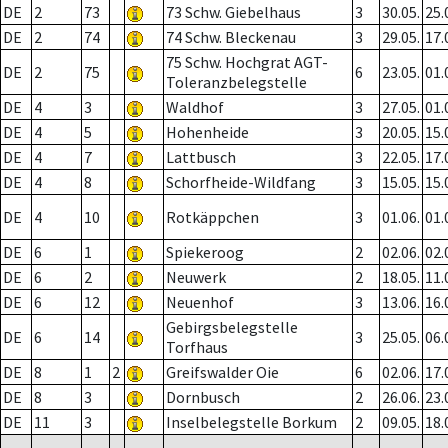
DE
2
73
73 Schw. Giebelhaus
3
30.05.
25.
DE
2
74
74 Schw. Bleckenau
3
29.05.
17.
75 Schw. Hochgrat AGT-
DE
2
75
6
23.05.
01.
Toleranzbelegstelle
DE
4
3
Waldhof
3
27.05.
01.
DE
4
5
Hohenheide
3
20.05.
15.
DE
4
7
Lattbusch
3
22.05.
17.
DE
4
8
Schorfheide-Wildfang
3
15.05.
15.
DE
4
10
Rotkäppchen
3
01.06.
01.
DE
6
1
Spiekeroog
2
02.06.
02.
DE
6
2
Neuwerk
2
18.05.
11.
DE
6
12
Neuenhof
3
13.06.
16.
Gebirgsbelegstelle
DE
6
14
3
25.05.
06.
Torfhaus
DE
8
1
2
Greifswalder Oie
6
02.06.
17.
DE
8
3
Dornbusch
2
26.06.
23.
DE
11
3
Inselbelegstelle Borkum
2
09.05.
18.