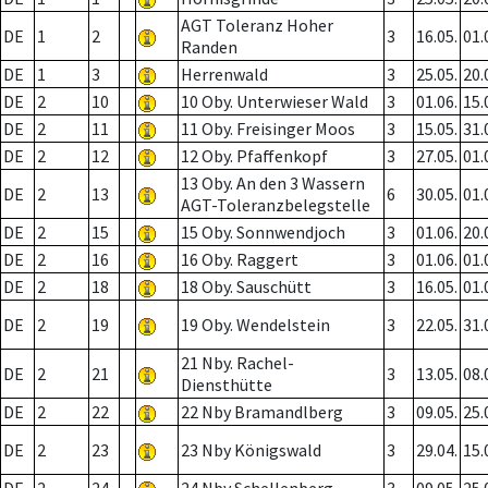
AGT Toleranz Hoher
DE
1
2
3
16.05.
01.
Randen
DE
1
3
Herrenwald
3
25.05.
20.
DE
2
10
10 Oby. Unterwieser Wald
3
01.06.
15.
DE
2
11
11 Oby. Freisinger Moos
3
15.05.
31.
DE
2
12
12 Oby. Pfaffenkopf
3
27.05.
01.
13 Oby. An den 3 Wassern
DE
2
13
6
30.05.
01.
AGT-Toleranzbelegstelle
DE
2
15
15 Oby. Sonnwendjoch
3
01.06.
20.
DE
2
16
16 Oby. Raggert
3
01.06.
01.
DE
2
18
18 Oby. Sauschütt
3
16.05.
01.
DE
2
19
19 Oby. Wendelstein
3
22.05.
31.
21 Nby. Rachel-
DE
2
21
3
13.05.
08.
Diensthütte
DE
2
22
22 Nby Bramandlberg
3
09.05.
25.
DE
2
23
23 Nby Königswald
3
29.04.
15.