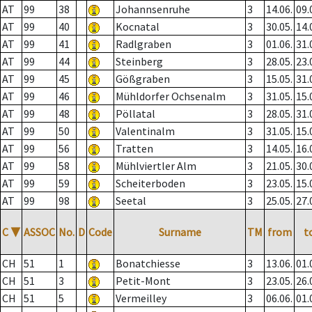
AT
99
38
Johannsenruhe
3
14.06.
09.
AT
99
40
Kocnatal
3
30.05.
14.
AT
99
41
Radlgraben
3
01.06.
31.
AT
99
44
Steinberg
3
28.05.
23.
AT
99
45
Gößgraben
3
15.05.
31.
AT
99
46
Mühldorfer Ochsenalm
3
31.05.
15.
AT
99
48
Pöllatal
3
28.05.
31.
AT
99
50
Valentinalm
3
31.05.
15.
AT
99
56
Tratten
3
14.05.
16.
AT
99
58
Mühlviertler Alm
3
21.05.
30.
AT
99
59
Scheiterboden
3
23.05.
15.
AT
99
98
Seetal
3
25.05.
27.
C
▼
ASSOC
No.
D
Code
Surname
TM
from
t
CH
51
1
Bonatchiesse
3
13.06.
01.
CH
51
3
Petit-Mont
3
23.05.
26.
CH
51
5
Vermeilley
3
06.06.
01.