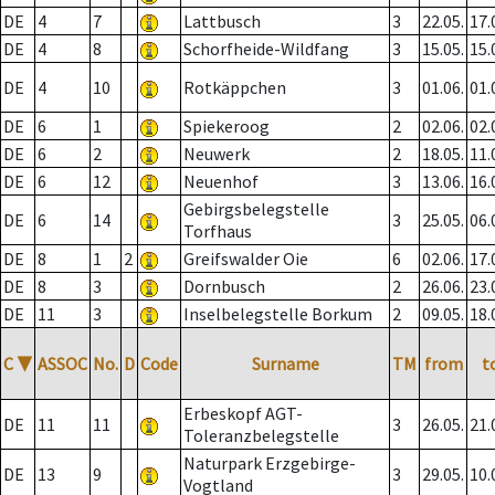
DE
4
7
Lattbusch
3
22.05.
17.
DE
4
8
Schorfheide-Wildfang
3
15.05.
15.
DE
4
10
Rotkäppchen
3
01.06.
01.
DE
6
1
Spiekeroog
2
02.06.
02.
DE
6
2
Neuwerk
2
18.05.
11.
DE
6
12
Neuenhof
3
13.06.
16.
Gebirgsbelegstelle
DE
6
14
3
25.05.
06.
Torfhaus
DE
8
1
2
Greifswalder Oie
6
02.06.
17.
DE
8
3
Dornbusch
2
26.06.
23.
DE
11
3
Inselbelegstelle Borkum
2
09.05.
18.
C
▼
ASSOC
No.
D
Code
Surname
TM
from
t
Erbeskopf AGT-
DE
11
11
3
26.05.
21.
Toleranzbelegstelle
Naturpark Erzgebirge-
DE
13
9
3
29.05.
10.
Vogtland