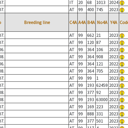
07.
IT
20
68
1013
2024
07.
AT
99
400
745
2023
o
Breeding line
C4A
A4A
B4A
No4A
Y4A
Cod
07.
AT
99
662
21
2023
07.
AT
99
120
87
2023
06.
AT
99
364
106
2023
08.
AT
99
364
908
2023
06.
AT
99
364
121
2022
08.
AT
99
364
705
2023
07.
AT
99
99
1
2023
07.
AT
99
193
62459
2023
08.
AT
99
377
92
2023
08.
AT
99
193
63000
2023
07.
AT
99
169
223
2023
07.
AT
99
888
331
2023
07.
AT
99
377
501
2023