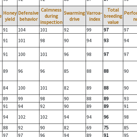
Calmness
Total
Honey
Defensive
Swarming
Varroa-
Perfo
e
during
breeding
yield
behavior
drive
index
n
inspection
value
91
104
101
92
99
97
97
91
101
98
90
94
93
94
91
100
101
96
98
97
97
89
96
96
85
88
88
90
84
100
101
82
89
88
90
89
99
98
90
88
89
93
91
94
92
90
89
89
91
94
102
102
94
94
96
98
88
92
90
82
69
75
85
97
97
96
94
89
91
95