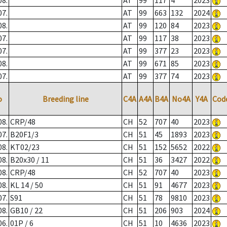
08.
AT
99
117
4
2023
07.
AT
99
663
132
2024
08.
AT
99
120
84
2023
07.
AT
99
117
38
2023
07.
AT
99
377
23
2023
08.
AT
99
671
85
2023
07.
AT
99
377
74
2023
o
Breeding line
C4A
A4A
B4A
No4A
Y4A
Cod
08.
CRP/48
CH
52
707
40
2023
07.
B20F1/3
CH
51
45
1893
2023
08.
KT02/23
CH
51
152
5652
2022
08.
B20x30 / 11
CH
51
36
3427
2022
08.
CRP/48
CH
52
707
40
2023
08.
KL 14 / 50
CH
51
91
4677
2023
07.
S91
CH
51
78
9810
2023
08.
GB10 / 22
CH
51
206
903
2024
06.
01P / 6
CH
51
10
4636
2023