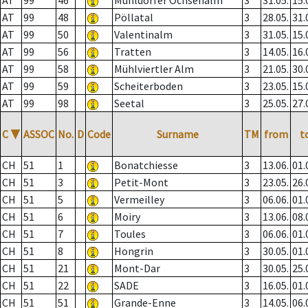
AT
99
46
Mühldorfer Ochsenalm
3
31.05.
15.
AT
99
48
Pöllatal
3
28.05.
31.
AT
99
50
Valentinalm
3
31.05.
15.
AT
99
56
Tratten
3
14.05.
16.
AT
99
58
Mühlviertler Alm
3
21.05.
30.
AT
99
59
Scheiterboden
3
23.05.
15.
AT
99
98
Seetal
3
25.05.
27.
C
▼
ASSOC
No.
D
Code
Surname
TM
from
t
CH
51
1
Bonatchiesse
3
13.06.
01.
CH
51
3
Petit-Mont
3
23.05.
26.
CH
51
5
Vermeilley
3
06.06.
01.
CH
51
6
Moiry
3
13.06.
08.
CH
51
7
Toules
3
06.06.
01.
CH
51
8
Hongrin
3
30.05.
01.
CH
51
21
Mont-Dar
3
30.05.
25.
CH
51
22
SADE
3
16.05.
01.
CH
51
51
Grande-Enne
3
14.05.
06.