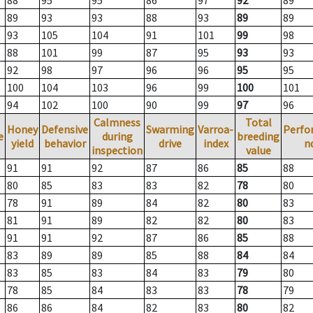
88
95
95
86
97
92
89
89
93
93
88
93
89
89
93
105
104
91
101
99
98
88
101
99
87
95
93
93
92
98
97
96
96
95
95
100
104
103
96
99
100
101
94
102
100
90
99
97
96
Calmness
Total
Honey
Defensive
Swarming
Varroa-
Perfo
e
during
breeding
yield
behavior
drive
index
n
inspection
value
91
91
92
87
86
85
88
80
85
83
83
82
78
80
78
91
89
84
82
80
83
81
91
89
82
82
80
83
91
91
92
87
86
85
88
83
89
89
85
88
84
84
83
85
83
84
83
79
80
78
85
84
83
83
78
79
86
86
84
82
83
80
82