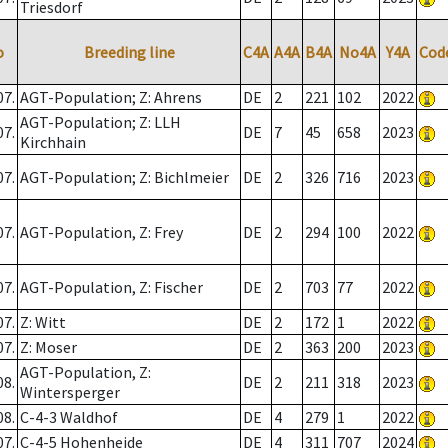
Triesdorf
o
Breeding line
C4A
A4A
B4A
No4A
Y4A
Cod
07.
AGT-Population; Z: Ahrens
DE
2
221
102
2022
AGT-Population; Z: LLH
07.
DE
7
45
658
2023
Kirchhain
07.
AGT-Population; Z: Bichlmeier
DE
2
326
716
2023
07.
AGT-Population, Z: Frey
DE
2
294
100
2022
07.
AGT-Population, Z: Fischer
DE
2
703
77
2022
07.
Z: Witt
DE
2
172
1
2022
07.
Z: Moser
DE
2
363
200
2023
AGT-Population, Z:
08.
DE
2
211
318
2023
Wintersperger
08.
C-4-3 Waldhof
DE
4
279
1
2022
07.
C-4-5 Hohenheide
DE
4
311
707
2024