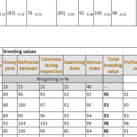
(83)
76
(85)
91
100
98
0.13
0.19
0.29
0.05
0.08
0.01
0.01
Breeding values
Calmness
Total
Honey
Defensive
Swarming
Varroa-
Perfo
e
during
breeding
yield
behavior
drive
index
n
inspection
value
Weighting in %
15
15
15
15
40
--
89
96
93
92
91
90
91
88
100
97
92
95
93
93
89
99
96
93
94
93
93
92
104
103
93
99
98
98
85
100
99
85
84
86
91