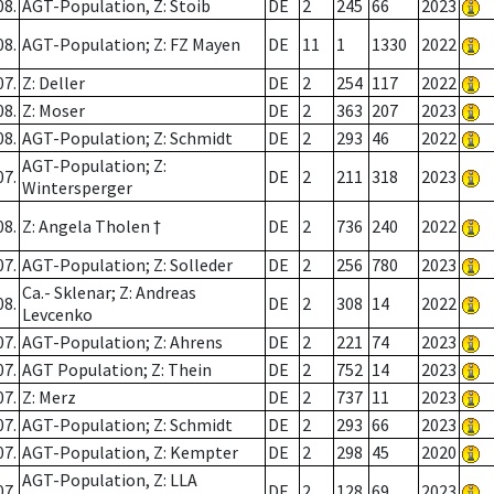
08.
AGT-Population, Z: Stoib
DE
2
245
66
2023
08.
AGT-Population; Z: FZ Mayen
DE
11
1
1330
2022
07.
Z: Deller
DE
2
254
117
2022
08.
Z: Moser
DE
2
363
207
2023
08.
AGT-Population; Z: Schmidt
DE
2
293
46
2022
AGT-Population; Z:
07.
DE
2
211
318
2023
Wintersperger
08.
Z: Angela Tholen †
DE
2
736
240
2022
07.
AGT-Population; Z: Solleder
DE
2
256
780
2023
Ca.- Sklenar; Z: Andreas
08.
DE
2
308
14
2022
Levcenko
07.
AGT-Population; Z: Ahrens
DE
2
221
74
2023
07.
AGT Population; Z: Thein
DE
2
752
14
2023
07.
Z: Merz
DE
2
737
11
2023
07.
AGT-Population; Z: Schmidt
DE
2
293
66
2023
07.
AGT-Population, Z: Kempter
DE
2
298
45
2020
AGT-Population, Z: LLA
07.
DE
2
128
69
2023