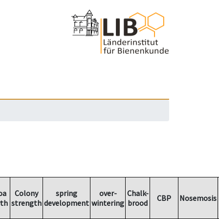
oa
Colony
spring
over-
Chalk-
CBP
Nosemosis
th
strength
development
wintering
brood