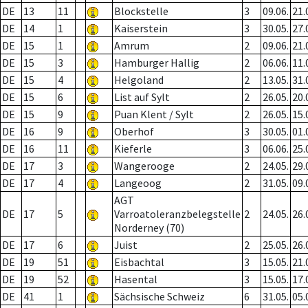
DE
13
11
Blockstelle
3
09.06.
21.
DE
14
1
Kaiserstein
3
30.05.
27.
DE
15
1
Amrum
2
09.06.
21.
DE
15
3
Hamburger Hallig
2
06.06.
11.
DE
15
4
Helgoland
2
13.05.
31.
DE
15
6
List auf Sylt
2
26.05.
20.
DE
15
9
Puan Klent / Sylt
2
26.05.
15.
DE
16
9
Oberhof
3
30.05.
01.
DE
16
11
Kieferle
3
06.06.
25.
DE
17
3
Wangerooge
2
24.05.
29.
DE
17
4
Langeoog
2
31.05.
09.
AGT
DE
17
5
Varroatoleranzbelegstelle
2
24.05.
26.
Norderney (70)
DE
17
6
Juist
2
25.05.
26.
DE
19
51
Eisbachtal
3
15.05.
21.
DE
19
52
Hasental
3
15.05.
17.
DE
41
1
Sächsische Schweiz
6
31.05.
05.