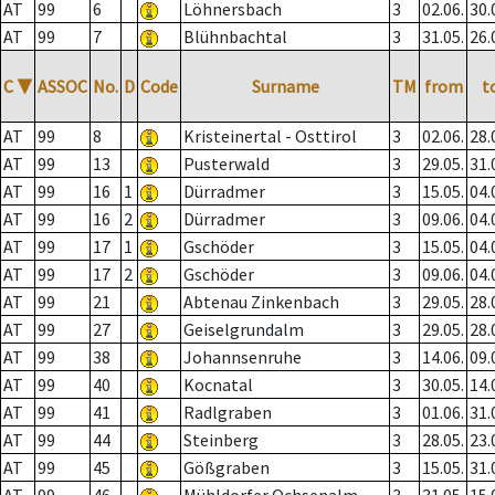
AT
99
6
Löhnersbach
3
02.06.
30.
AT
99
7
Blühnbachtal
3
31.05.
26.
C
▼
ASSOC
No.
D
Code
Surname
TM
from
t
AT
99
8
Kristeinertal - Osttirol
3
02.06.
28.
AT
99
13
Pusterwald
3
29.05.
31.
AT
99
16
1
Dürradmer
3
15.05.
04.
AT
99
16
2
Dürradmer
3
09.06.
04.
AT
99
17
1
Gschöder
3
15.05.
04.
AT
99
17
2
Gschöder
3
09.06.
04.
AT
99
21
Abtenau Zinkenbach
3
29.05.
28.
AT
99
27
Geiselgrundalm
3
29.05.
28.
AT
99
38
Johannsenruhe
3
14.06.
09.
AT
99
40
Kocnatal
3
30.05.
14.
AT
99
41
Radlgraben
3
01.06.
31.
AT
99
44
Steinberg
3
28.05.
23.
AT
99
45
Gößgraben
3
15.05.
31.