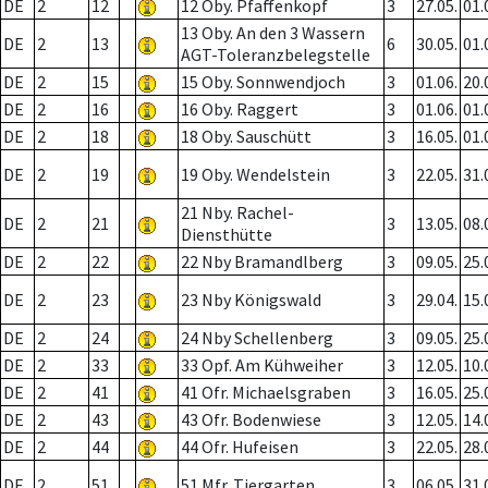
DE
2
12
12 Oby. Pfaffenkopf
3
27.05.
01.
13 Oby. An den 3 Wassern
DE
2
13
6
30.05.
01.
AGT-Toleranzbelegstelle
DE
2
15
15 Oby. Sonnwendjoch
3
01.06.
20.
DE
2
16
16 Oby. Raggert
3
01.06.
01.
DE
2
18
18 Oby. Sauschütt
3
16.05.
01.
DE
2
19
19 Oby. Wendelstein
3
22.05.
31.
21 Nby. Rachel-
DE
2
21
3
13.05.
08.
Diensthütte
DE
2
22
22 Nby Bramandlberg
3
09.05.
25.
DE
2
23
23 Nby Königswald
3
29.04.
15.
DE
2
24
24 Nby Schellenberg
3
09.05.
25.
DE
2
33
33 Opf. Am Kühweiher
3
12.05.
10.
DE
2
41
41 Ofr. Michaelsgraben
3
16.05.
25.
DE
2
43
43 Ofr. Bodenwiese
3
12.05.
14.
DE
2
44
44 Ofr. Hufeisen
3
22.05.
28.
DE
2
51
51 Mfr. Tiergarten
3
06.05.
31.