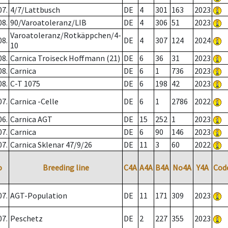
07.
4/7/Lattbusch
DE
4
301
163
2023
08.
90/Varoatoleranz/LIB
DE
4
306
51
2023
Varoatoleranz/Rotkäppchen/4-
08.
DE
4
307
124
2024
10
08.
Carnica Troiseck Hoffmann (21)
DE
6
36
31
2023
08.
Carnica
DE
6
1
736
2023
08.
C-T 1075
DE
6
198
42
2023
07.
Carnica -Celle
DE
6
1
2786
2022
06.
Carnica AGT
DE
15
252
1
2023
07.
Carnica
DE
6
90
146
2023
07.
Carnica Sklenar 47/9/26
DE
11
3
60
2022
o
Breeding line
C4A
A4A
B4A
No4A
Y4A
Cod
07.
AGT-Population
DE
11
171
309
2023
07.
Peschetz
DE
2
227
355
2023