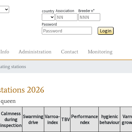
Association
Breeder n°
country
Password
Login
Info
Administration
Contact
Monitoring
ating stations
tations
2026
r queen
Calmness
Swarming
Varroa-
Performance
hygienic
Varr
during
TBV
drive
index
ndex
behaviour
grow
inspection