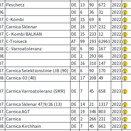
07.
Peschetz
DE
13
90
672
2022
06.
DE
6
36
31
2023
07.
C-Kombi
DE
15
69
8
2022
07.
Carnica Sklenar
DE
16
337
232
2023
07.
C- Kombi BALKAN
DE
15
233
12
2022
07.
C-Troiseck
AT
99
193
62961
2023
08.
C- Varroatoleranz
DE
6
90
167
2023
08.
DE
2
293
66
2023
07.
DE
16
310
147
2023
07.
Carnica Selektionslinie LIB (90)
DE
6
90
170
2023
08.
Carnica-03 (40)
DE
17
208
49
2023
07.
Carnica Varroatoleranz (SMR)
DE
7
45
658
2023
07.
Carnica Sklenar 47/9/26 (13)
DE
14
21
1317
2022
07.
Carnica AGT
DE
19
346
803
2023
07.
Carnica
DE
2
266
231
2023
08.
Carnica Kirchhain
DE
7
45
662
2023