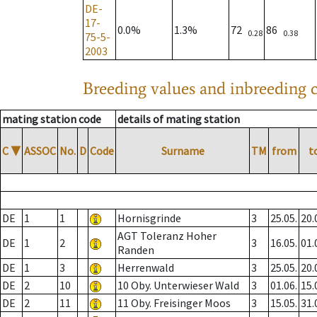
DE-
17-
0.0%
1.3%
72
86
0.28
0.38
75-5-
2003
Breeding values and inbreeding c
mating station code
details of mating station
C
▼
ASSOC
No.
D
Code
Surname
TM
from
t
DE
1
1
Hornisgrinde
3
25.05.
20.
AGT Toleranz Hoher
DE
1
2
3
16.05.
01.
Randen
DE
1
3
Herrenwald
3
25.05.
20.
DE
2
10
10 Oby. Unterwieser Wald
3
01.06.
15.
DE
2
11
11 Oby. Freisinger Moos
3
15.05.
31.