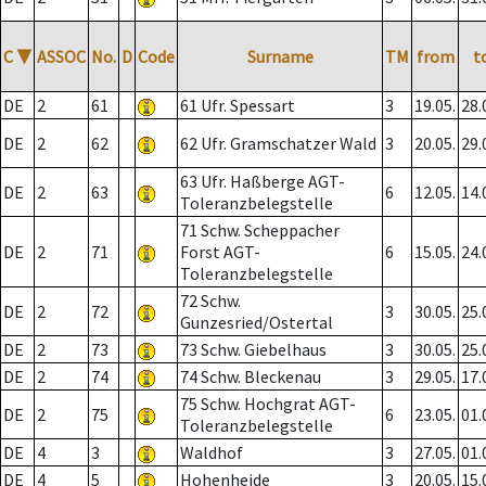
C
▼
ASSOC
No.
D
Code
Surname
TM
from
t
DE
2
61
61 Ufr. Spessart
3
19.05.
28.
DE
2
62
62 Ufr. Gramschatzer Wald
3
20.05.
29.
63 Ufr. Haßberge AGT-
DE
2
63
6
12.05.
14.
Toleranzbelegstelle
71 Schw. Scheppacher
DE
2
71
Forst AGT-
6
15.05.
24.
Toleranzbelegstelle
72 Schw.
DE
2
72
3
30.05.
25.
Gunzesried/Ostertal
DE
2
73
73 Schw. Giebelhaus
3
30.05.
25.
DE
2
74
74 Schw. Bleckenau
3
29.05.
17.
75 Schw. Hochgrat AGT-
DE
2
75
6
23.05.
01.
Toleranzbelegstelle
DE
4
3
Waldhof
3
27.05.
01.
DE
4
5
Hohenheide
3
20.05.
15.