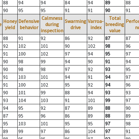
88
94
94
84
94
89
88
90
95
95
91
91
90
91
Calmness
Total
Honey
Defensive
Swarming
Varroa-
Perfo
e
during
breeding
yield
behavior
drive
index
n
inspection
value
88
91
92
86
92
87
87
92
102
101
90
102
98
96
91
100
102
97
94
95
97
90
98
99
94
90
91
94
90
98
98
97
92
93
95
91
103
101
94
91
94
97
91
100
102
95
92
94
96
90
101
99
88
94
93
93
93
104
103
91
101
99
97
94
95
92
87
89
88
90
87
95
96
86
89
88
89
95
103
101
95
95
97
98
89
99
97
86
104
97
91