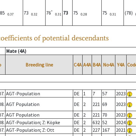
*
85
73
76
73
75
75
(78)
0.37
0.32
0.31
0.28
0.31
oefficients of potential descendants
Mate (4A)
o
Breeding line
C4A
A4A
B4A
No4A
Y4A
Cod
07.
AGT-Population
DE
1
7
57
2023
08.
AGT Population
DE
2
221
69
2023
07.
AGT Population
DE
2
221
70
2023
08.
AGT-Population; Z: Köpke
DE
2
632
52
2024
07.
AGT-Population; Z: Ott
DE
2
227
167
2021