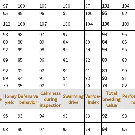
97
109
109
100
97
101
104
95
95
96
89
100
95
92
112
108
107
106
104
108
109
93
98
97
97
91
93
96
89
88
89
84
88
84
85
92
99
98
95
94
94
95
89
85
86
82
82
80
83
92
93
92
90
91
89
90
89
94
91
94
93
90
91
79
95
92
73
80
78
82
Calmness
Total
Honey
Defensive
Swarming
Varroa-
Perfo
e
during
breeding
yield
behavior
drive
index
n
inspection
value
96
93
94
93
93
92
93
93
99
97
95
94
94
95