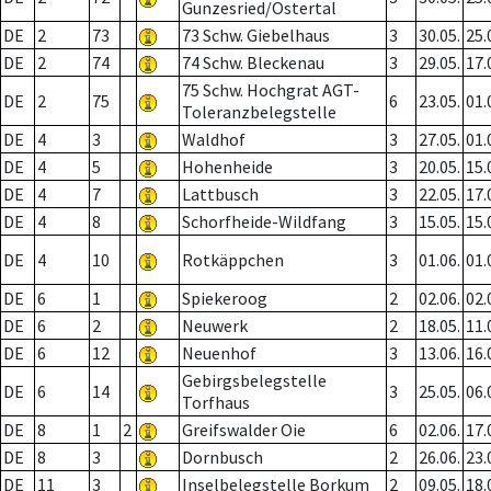
Gunzesried/Ostertal
DE
2
73
73 Schw. Giebelhaus
3
30.05.
25.
DE
2
74
74 Schw. Bleckenau
3
29.05.
17.
75 Schw. Hochgrat AGT-
DE
2
75
6
23.05.
01.
Toleranzbelegstelle
DE
4
3
Waldhof
3
27.05.
01.
DE
4
5
Hohenheide
3
20.05.
15.
DE
4
7
Lattbusch
3
22.05.
17.
DE
4
8
Schorfheide-Wildfang
3
15.05.
15.
DE
4
10
Rotkäppchen
3
01.06.
01.
DE
6
1
Spiekeroog
2
02.06.
02.
DE
6
2
Neuwerk
2
18.05.
11.
DE
6
12
Neuenhof
3
13.06.
16.
Gebirgsbelegstelle
DE
6
14
3
25.05.
06.
Torfhaus
DE
8
1
2
Greifswalder Oie
6
02.06.
17.
DE
8
3
Dornbusch
2
26.06.
23.
DE
11
3
Inselbelegstelle Borkum
2
09.05.
18.