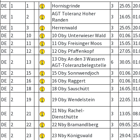
DE
1
1
Hornisgrinde
3
25.05.
20.
AGT Toleranz Hoher
DE
1
2
3
16.05.
01.
Randen
DE
1
3
Herrenwald
3
25.05.
20.
DE
2
10
10 Oby. Unterwieser Wald
3
01.06.
15.
DE
2
11
11 Oby. Freisinger Moos
3
15.05.
31.
DE
2
12
12 Oby. Pfaffenkopf
3
27.05.
01.
13 Oby. An den 3 Wassern
DE
2
13
6
30.05.
01.
AGT-Toleranzbelegstelle
DE
2
15
15 Oby. Sonnwendjoch
3
01.06.
20.
DE
2
16
16 Oby. Raggert
3
01.06.
01.
DE
2
18
18 Oby. Sauschütt
3
16.05.
01.
DE
2
19
19 Oby. Wendelstein
3
22.05.
31.
21 Nby. Rachel-
DE
2
21
3
13.05.
08.
Diensthütte
DE
2
22
22 Nby Bramandlberg
3
09.05.
25.
DE
2
23
23 Nby Königswald
3
29.04.
15.