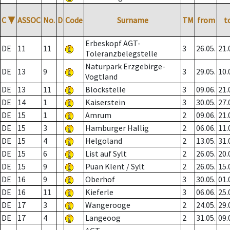
C
▼
ASSOC
No.
D
Code
Surname
TM
from
t
Erbeskopf AGT-
DE
11
11
3
26.05.
21.
Toleranzbelegstelle
Naturpark Erzgebirge-
DE
13
9
3
29.05.
10.
Vogtland
DE
13
11
Blockstelle
3
09.06.
21.
DE
14
1
Kaiserstein
3
30.05.
27.
DE
15
1
Amrum
2
09.06.
21.
DE
15
3
Hamburger Hallig
2
06.06.
11.
DE
15
4
Helgoland
2
13.05.
31.
DE
15
6
List auf Sylt
2
26.05.
20.
DE
15
9
Puan Klent / Sylt
2
26.05.
15.
DE
16
9
Oberhof
3
30.05.
01.
DE
16
11
Kieferle
3
06.06.
25.
DE
17
3
Wangerooge
2
24.05.
29.
DE
17
4
Langeoog
2
31.05.
09.