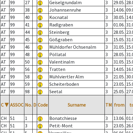
AT
99
27
Geiselgrundalm
3
29.05.
28.
AT
99
38
Johannsenruhe
3
14.06.
09.
AT
99
40
Kocnatal
3
30.05.
14.
AT
99
41
Radlgraben
3
01.06.
31.
AT
99
44
Steinberg
3
28.05.
23.
AT
99
45
Gößgraben
3
15.05.
31.
AT
99
46
Mühldorfer Ochsenalm
3
31.05.
15.
AT
99
48
Pöllatal
3
28.05.
31.
AT
99
50
Valentinalm
3
31.05.
15.
AT
99
56
Tratten
3
14.05.
16.
AT
99
58
Mühlviertler Alm
3
21.05.
30.
AT
99
59
Scheiterboden
3
23.05.
15.
AT
99
98
Seetal
3
25.05.
27.
C
▼
ASSOC
No.
D
Code
Surname
TM
from
t
CH
51
1
Bonatchiesse
3
13.06.
01.
CH
51
3
Petit-Mont
3
23.05.
26.