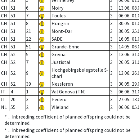
CH
51
5
Vermeilley
3
06.06.
01.
CH
51
6
Moiry
3
13.06.
08.
CH
51
7
Toules
3
06.06.
01.
CH
51
8
Hongrin
3
30.05.
01.
CH
51
21
Mont-Dar
3
30.05.
25.
CH
51
22
SADE
3
16.05.
01.
CH
51
51
Grande-Enne
3
14.05.
06.
CH
52
5
Greina
3
13.06.
31.
CH
52
7
Justistal
3
26.05.
31.
Hochgebirgsbelegstelle S-
CH
52
9
3
13.06.
26.
charl
CH
52
39
Nessleren
3
30.05.
29.
IT
4
1
Val Genova (TN)
3
06.06.
31.
IT
20
3
Pederü
3
27.05.
13.
NL
55
2
Vlieland
2
06.06.
05.
* ...
Inbreeding coefficient of planned offspring could not be
determined.
* ...
Inbreeding coefficient of planned offspring could not be
determined.