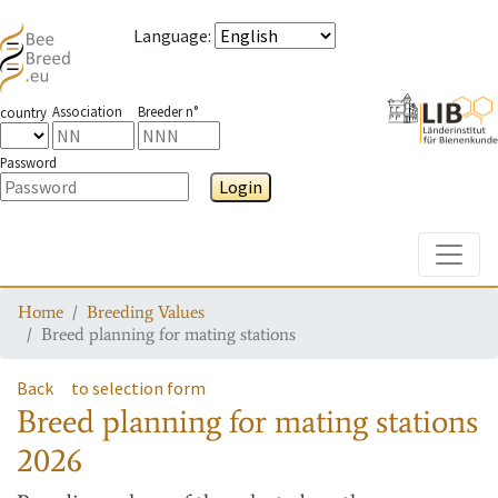
Language
:
Association
Breeder n°
country
Password
Login
Toggle
Home
Breeding Values
Breed planning for mating stations
Back
to selection form
Breed planning for mating stations
2026