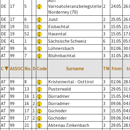
AGT
DE
17
5
Varroatoleranzbelegstelle
2
24.05.
26.
Norderney (70)
DE
17
6
Juist
2
25.05.
26.
DE
19
51
Eisbachtal
3
15.05.
21.
DE
19
52
Hasental
3
15.05.
17.
DE
41
1
Sächsische Schweiz
6
31.05.
05.
AT
99
6
Löhnersbach
3
02.06.
30.
AT
99
7
Blühnbachtal
3
31.05.
26.
C
▼
ASSOC
No.
D
Code
Surname
TM
from
t
AT
99
8
Kristeinertal - Osttirol
3
02.06.
28.
AT
99
13
Pusterwald
3
29.05.
31.
AT
99
16
1
Dürradmer
3
15.05.
04.
AT
99
16
2
Dürradmer
3
09.06.
04.
AT
99
17
1
Gschöder
3
15.05.
04.
AT
99
17
2
Gschöder
3
09.06.
04.
AT
99
21
Abtenau Zinkenbach
3
29.05.
28.