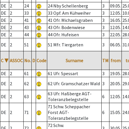
DE
2
24
24 Nby Schellenberg
3
09.05.
25.
DE
2
33
33 Opf. Am Kühweiher
3
12.05.
10.
DE
2
41
41 Ofr. Michaelsgraben
3
16.05.
25.
DE
2
43
43 Ofr. Bodenwiese
3
12.05.
14.
DE
2
44
44 Ofr. Hufeisen
3
22.05.
28.
DE
2
51
51 Mfr. Tiergarten
3
06.05.
31.
C
▼
ASSOC
No.
D
Code
Surname
TM
from
t
DE
2
61
61 Ufr. Spessart
3
19.05.
28.
DE
2
62
62 Ufr. Gramschatzer Wald
3
20.05.
29.
63 Ufr. Haßberge AGT-
DE
2
63
6
12.05.
14.
Toleranzbelegstelle
71 Schw. Scheppacher
DE
2
71
Forst AGT-
6
15.05.
24.
Toleranzbelegstelle
72 Schw.
DE
2
72
3
30.05.
25.