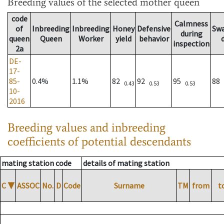
Breeding values
of the selected mother queen
code
Calmness
of
Inbreeding
Inbreeding
Honey
Defensive
Sw
during
queen
Queen
Worker
yield
behavior
inspection
2a
DE-
17-
85-
0.4%
1.1%
82
92
95
88
0.43
0.53
0.53
10-
2016
Breeding values and inbreeding
coefficients of potential descendants
mating station code
details of mating station
C
▼
ASSOC
No.
D
Code
Surname
TM
from
t