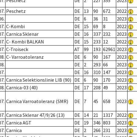
07.
Peschetz
DE
2
227
355
2023
07.
Peschetz
DE
13
90
672
2022
06.
DE
6
36
31
2023
07.
C-Kombi
DE
15
69
8
2022
07.
Carnica Sklenar
DE
16
337
232
2023
07.
C- Kombi BALKAN
DE
15
233
12
2022
07.
C-Troiseck
AT
99
193
62961
2023
08.
C- Varroatoleranz
DE
6
90
167
2023
08.
DE
2
293
66
2023
07.
DE
16
310
147
2023
07.
Carnica Selektionslinie LIB (90)
DE
6
90
170
2023
08.
Carnica-03 (40)
DE
17
208
49
2023
07.
Carnica Varroatoleranz (SMR)
DE
7
45
658
2023
07.
Carnica Sklenar 47/9/26 (13)
DE
14
21
1317
2022
07.
Carnica AGT
DE
19
346
803
2023
07.
Carnica
DE
2
266
231
2023