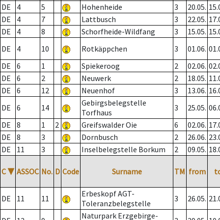
DE
4
5
Hohenheide
3
20.05.
15.
DE
4
7
Lattbusch
3
22.05.
17.
DE
4
8
Schorfheide-Wildfang
3
15.05.
15.
DE
4
10
Rotkäppchen
3
01.06.
01.
DE
6
1
Spiekeroog
2
02.06.
02.
DE
6
2
Neuwerk
2
18.05.
11.
DE
6
12
Neuenhof
3
13.06.
16.
Gebirgsbelegstelle
DE
6
14
3
25.05.
06.
Torfhaus
DE
8
1
2
Greifswalder Oie
6
02.06.
17.
DE
8
3
Dornbusch
2
26.06.
23.
DE
11
3
Inselbelegstelle Borkum
2
09.05.
18.
C
▼
ASSOC
No.
D
Code
Surname
TM
from
t
Erbeskopf AGT-
DE
11
11
3
26.05.
21.
Toleranzbelegstelle
Naturpark Erzgebirge-