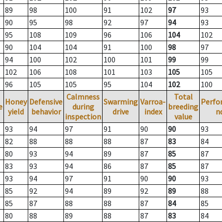
89
98
100
91
102
97
93
90
95
98
92
97
94
93
95
108
109
96
106
104
102
90
104
104
91
100
98
97
94
100
102
100
101
99
99
102
106
108
101
103
105
105
96
105
105
95
104
102
100
Calmness
Total
Honey
Defensive
Swarming
Varroa-
Perfo
e
during
breeding
yield
behavior
drive
index
n
inspection
value
93
94
97
91
90
90
93
82
88
88
88
87
83
84
80
93
94
89
87
85
87
83
93
94
86
87
85
87
93
94
97
91
90
90
93
85
92
94
89
92
89
88
85
87
88
88
87
84
85
80
88
89
88
87
83
84