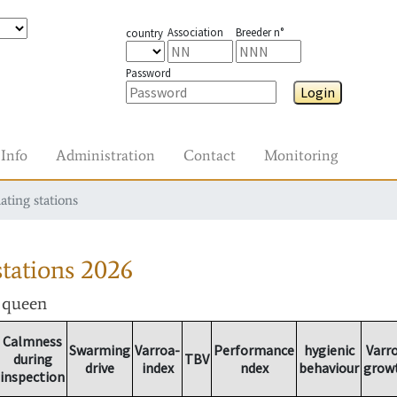
Association
Breeder n°
country
Password
Login
Info
Administration
Contact
Monitoring
ating stations
tations
2026
r queen
Calmness
Swarming
Varroa-
Performance
hygienic
Varr
during
TBV
drive
index
ndex
behaviour
grow
inspection