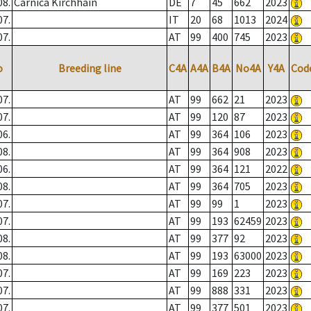
08.
Carnica Kirchhain
DE
7
45
662
2023
07.
IT
20
68
1013
2024
07.
AT
99
400
745
2023
o
Breeding line
C4A
A4A
B4A
No4A
Y4A
Cod
07.
AT
99
662
21
2023
07.
AT
99
120
87
2023
06.
AT
99
364
106
2023
08.
AT
99
364
908
2023
06.
AT
99
364
121
2022
08.
AT
99
364
705
2023
07.
AT
99
99
1
2023
07.
AT
99
193
62459
2023
08.
AT
99
377
92
2023
08.
AT
99
193
63000
2023
07.
AT
99
169
223
2023
07.
AT
99
888
331
2023
07.
AT
99
377
501
2023