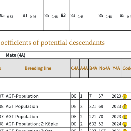
95
81
85
83
83
85
85
0.53
0.46
0.48
0.43
0.48
0.
oefficients of potential descendants
Mate (4A)
o
Breeding line
C4A
A4A
B4A
No4A
Y4A
Cod
07.
AGT-Population
DE
1
7
57
2023
08.
AGT Population
DE
2
221
69
2023
07.
AGT Population
DE
2
221
70
2023
08.
AGT-Population; Z: Köpke
DE
2
632
52
2024