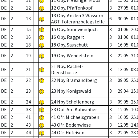
DE
2
11
11 Oby. Freisinger Moos
3
15.05.
31.
DE
2
12
12 Oby. Pfaffenkopf
3
27.05.
01.
13 Oby. An den 3 Wassern
DE
2
13
6
30.05.
01.
AGT-Toleranzbelegstelle
DE
2
15
15 Oby. Sonnwendjoch
3
01.06.
20.
DE
2
16
16 Oby. Raggert
3
01.06.
01.
DE
2
18
18 Oby. Sauschütt
3
16.05.
01.
DE
2
19
19 Oby. Wendelstein
3
22.05.
31.
21 Nby. Rachel-
DE
2
21
3
13.05.
08.
Diensthütte
DE
2
22
22 Nby Bramandlberg
3
09.05.
25.
DE
2
23
23 Nby Königswald
3
29.04.
15.
DE
2
24
24 Nby Schellenberg
3
09.05.
25.
DE
2
33
33 Opf. Am Kühweiher
3
12.05.
10.
DE
2
41
41 Ofr. Michaelsgraben
3
16.05.
25.
DE
2
43
43 Ofr. Bodenwiese
3
12.05.
14.
DE
2
44
44 Ofr. Hufeisen
3
22.05.
28.