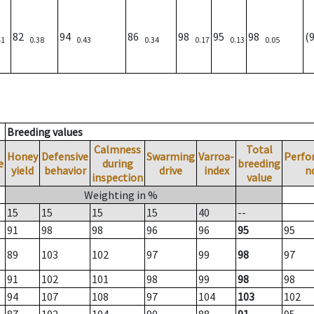
82
94
86
98
95
98
(
41
0.38
0.43
0.34
0.17
0.13
0.05
Breeding values
Calmness
Total
Honey
Defensive
Swarming
Varroa-
Perfo
e
during
breeding
yield
behavior
drive
index
n
inspection
value
Weighting in %
15
15
15
15
40
--
91
98
98
96
96
95
95
89
103
102
97
99
98
97
91
102
101
98
99
98
98
94
107
108
97
104
103
102