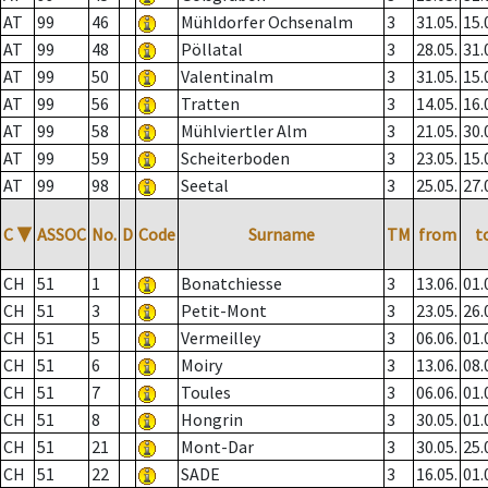
AT
99
46
Mühldorfer Ochsenalm
3
31.05.
15.
AT
99
48
Pöllatal
3
28.05.
31.
AT
99
50
Valentinalm
3
31.05.
15.
AT
99
56
Tratten
3
14.05.
16.
AT
99
58
Mühlviertler Alm
3
21.05.
30.
AT
99
59
Scheiterboden
3
23.05.
15.
AT
99
98
Seetal
3
25.05.
27.
C
▼
ASSOC
No.
D
Code
Surname
TM
from
t
CH
51
1
Bonatchiesse
3
13.06.
01.
CH
51
3
Petit-Mont
3
23.05.
26.
CH
51
5
Vermeilley
3
06.06.
01.
CH
51
6
Moiry
3
13.06.
08.
CH
51
7
Toules
3
06.06.
01.
CH
51
8
Hongrin
3
30.05.
01.
CH
51
21
Mont-Dar
3
30.05.
25.
CH
51
22
SADE
3
16.05.
01.