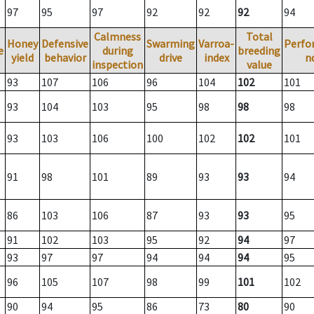
97
95
97
92
92
92
94
Calmness
Total
Honey
Defensive
Swarming
Varroa-
Perfo
e
during
breeding
yield
behavior
drive
index
n
inspection
value
93
107
106
96
104
102
101
93
104
103
95
98
98
98
93
103
106
100
102
102
101
91
98
101
89
93
93
94
86
103
106
87
93
93
95
91
102
103
95
92
94
97
93
97
97
94
94
94
95
96
105
107
98
99
101
102
90
94
95
86
73
80
90