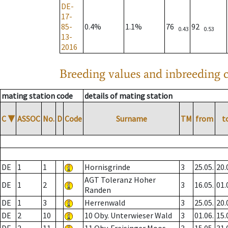
DE-
17-
85-
0.4%
1.1%
76
92
0.43
0.53
13-
2016
Breeding values and inbreeding c
mating station code
details of mating station
C
▼
ASSOC
No.
D
Code
Surname
TM
from
t
DE
1
1
Hornisgrinde
3
25.05.
20.
AGT Toleranz Hoher
DE
1
2
3
16.05.
01.
Randen
DE
1
3
Herrenwald
3
25.05.
20.
DE
2
10
10 Oby. Unterwieser Wald
3
01.06.
15.