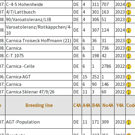
07.
C-4-5 Hohenheide
DE
4
311
707
2024
07.
4/7/Lattbusch
DE
4
301
163
2023
08.
90/Varoatoleranz/LIB
DE
4
306
51
2023
Varoatoleranz/Rotkäppchen/4-
08.
DE
4
307
124
2024
10
08.
Carnica Troiseck Hoffmann (21)
DE
6
36
31
2023
08.
Carnica
DE
6
1
736
2023
08.
C-T 1075
DE
6
198
42
2023
07.
Carnica -Celle
DE
6
1
2786
2022
06.
Carnica AGT
DE
15
252
1
2023
07.
Carnica
DE
6
90
146
2023
07.
Carnica Sklenar 47/9/26
DE
11
3
60
2022
o
Breeding line
C4A
A4A
B4A
No4A
Y4A
Cod
07.
AGT-Population
DE
11
171
309
2023