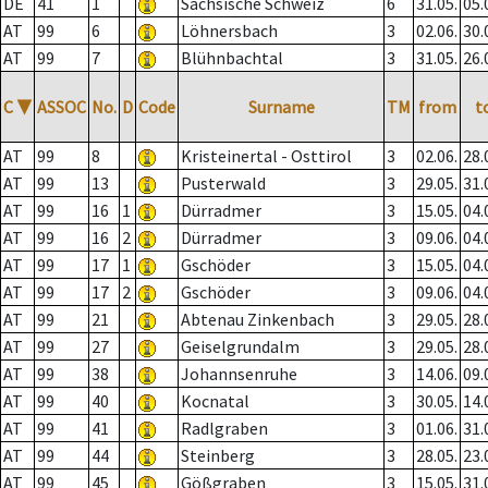
DE
41
1
Sächsische Schweiz
6
31.05.
05.
AT
99
6
Löhnersbach
3
02.06.
30.
AT
99
7
Blühnbachtal
3
31.05.
26.
C
▼
ASSOC
No.
D
Code
Surname
TM
from
t
AT
99
8
Kristeinertal - Osttirol
3
02.06.
28.
AT
99
13
Pusterwald
3
29.05.
31.
AT
99
16
1
Dürradmer
3
15.05.
04.
AT
99
16
2
Dürradmer
3
09.06.
04.
AT
99
17
1
Gschöder
3
15.05.
04.
AT
99
17
2
Gschöder
3
09.06.
04.
AT
99
21
Abtenau Zinkenbach
3
29.05.
28.
AT
99
27
Geiselgrundalm
3
29.05.
28.
AT
99
38
Johannsenruhe
3
14.06.
09.
AT
99
40
Kocnatal
3
30.05.
14.
AT
99
41
Radlgraben
3
01.06.
31.
AT
99
44
Steinberg
3
28.05.
23.
AT
99
45
Gößgraben
3
15.05.
31.