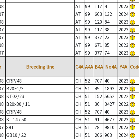
08.
AT
99
117
4
2023
07.
AT
99
663
132
2024
08.
AT
99
120
84
2023
07.
AT
99
117
38
2023
07.
AT
99
377
23
2023
08.
AT
99
671
85
2023
07.
AT
99
377
74
2023
o
Breeding line
C4A
A4A
B4A
No4A
Y4A
Cod
08.
CRP/48
CH
52
707
40
2023
07.
B20F1/3
CH
51
45
1893
2023
08.
KT02/23
CH
51
152
5652
2022
08.
B20x30 / 11
CH
51
36
3427
2022
08.
CRP/48
CH
52
707
40
2023
08.
KL 14 / 50
CH
51
91
4677
2023
07.
S91
CH
51
78
9810
2023
08.
GB10 / 22
CH
51
206
903
2024