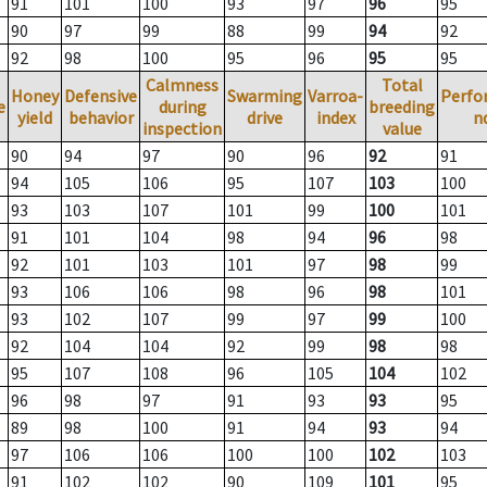
91
101
100
93
97
96
95
90
97
99
88
99
94
92
92
98
100
95
96
95
95
Calmness
Total
Honey
Defensive
Swarming
Varroa-
Perfo
e
during
breeding
yield
behavior
drive
index
n
inspection
value
90
94
97
90
96
92
91
94
105
106
95
107
103
100
93
103
107
101
99
100
101
91
101
104
98
94
96
98
92
101
103
101
97
98
99
93
106
106
98
96
98
101
93
102
107
99
97
99
100
92
104
104
92
99
98
98
95
107
108
96
105
104
102
96
98
97
91
93
93
95
89
98
100
91
94
93
94
97
106
106
100
100
102
103
91
102
102
90
109
101
95