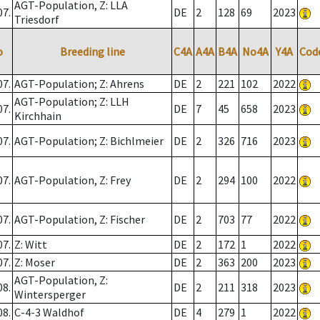
AGT-Population, Z: LLA
07.
DE
2
128
69
2023
Triesdorf
o
Breeding line
C4A
A4A
B4A
No4A
Y4A
Cod
07.
AGT-Population; Z: Ahrens
DE
2
221
102
2022
AGT-Population; Z: LLH
07.
DE
7
45
658
2023
Kirchhain
07.
AGT-Population; Z: Bichlmeier
DE
2
326
716
2023
07.
AGT-Population, Z: Frey
DE
2
294
100
2022
07.
AGT-Population, Z: Fischer
DE
2
703
77
2022
07.
Z: Witt
DE
2
172
1
2022
07.
Z: Moser
DE
2
363
200
2023
AGT-Population, Z:
08.
DE
2
211
318
2023
Wintersperger
08.
C-4-3 Waldhof
DE
4
279
1
2022