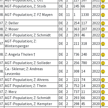
07.
AGT-Population; Z: Ott
DE
2
227
167
2021
08.
AGT-Population, Z: Stoib
DE
2
245
66
2023
08.
AGT-Population; Z: FZ Mayen
DE
11
1
1330
2022
07.
Z: Deller
DE
2
254
117
2022
08.
Z: Moser
DE
2
363
207
2023
08.
AGT-Population; Z: Schmidt
DE
2
293
46
2022
AGT-Population; Z:
07.
DE
2
211
318
2023
Wintersperger
08.
Z: Angela Tholen †
DE
2
736
240
2022
07.
AGT-Population; Z: Solleder
DE
2
256
780
2023
Ca.- Sklenar; Z: Andreas
08.
DE
2
308
14
2022
Levcenko
07.
AGT-Population; Z: Ahrens
DE
2
221
74
2023
07.
AGT Population; Z: Thein
DE
2
752
14
2023
07.
Z: Merz
DE
2
737
11
2023
07.
AGT-Population; Z: Schmidt
DE
2
293
66
2023
07.
AGT-Population, Z: Kempter
DE
2
298
45
2020