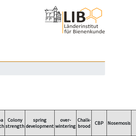
oa
Colony
spring
over-
Chalk-
CBP
Nosemosis
th
strength
development
wintering
brood