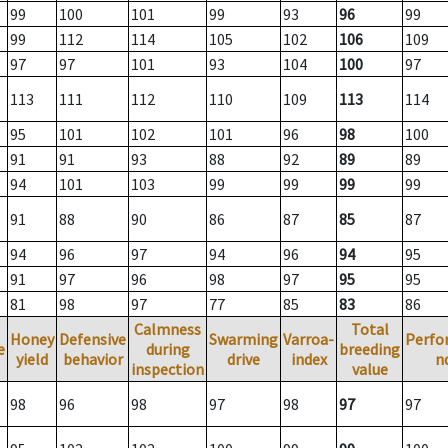
99
100
101
99
93
96
99
99
112
114
105
102
106
109
97
97
101
93
104
100
97
113
111
112
110
109
113
114
95
101
102
101
96
98
100
91
91
93
88
92
89
89
94
101
103
99
99
99
99
91
88
90
86
87
85
87
94
96
97
94
96
94
95
91
97
96
98
97
95
95
81
98
97
77
85
83
86
Calmness
Total
Honey
Defensive
Swarming
Varroa-
Perfo
e
during
breeding
yield
behavior
drive
index
n
inspection
value
98
96
98
97
98
97
97