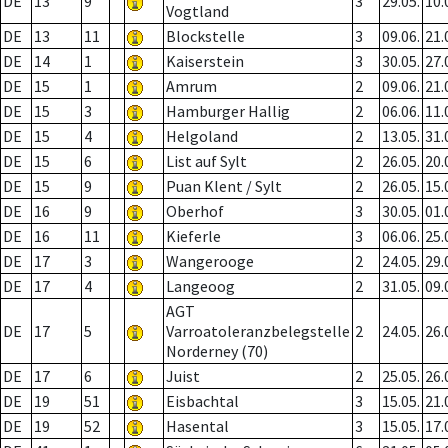
DE
13
9
3
29.05.
10.
Vogtland
DE
13
11
Blockstelle
3
09.06.
21.
DE
14
1
Kaiserstein
3
30.05.
27.
DE
15
1
Amrum
2
09.06.
21.
DE
15
3
Hamburger Hallig
2
06.06.
11.
DE
15
4
Helgoland
2
13.05.
31.
DE
15
6
List auf Sylt
2
26.05.
20.
DE
15
9
Puan Klent / Sylt
2
26.05.
15.
DE
16
9
Oberhof
3
30.05.
01.
DE
16
11
Kieferle
3
06.06.
25.
DE
17
3
Wangerooge
2
24.05.
29.
DE
17
4
Langeoog
2
31.05.
09.
AGT
DE
17
5
Varroatoleranzbelegstelle
2
24.05.
26.
Norderney (70)
DE
17
6
Juist
2
25.05.
26.
DE
19
51
Eisbachtal
3
15.05.
21.
DE
19
52
Hasental
3
15.05.
17.