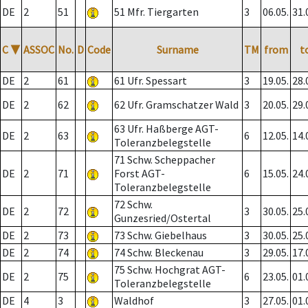
DE
2
51
51 Mfr. Tiergarten
3
06.05.
31.
C
▼
ASSOC
No.
D
Code
Surname
TM
from
t
DE
2
61
61 Ufr. Spessart
3
19.05.
28.
DE
2
62
62 Ufr. Gramschatzer Wald
3
20.05.
29.
63 Ufr. Haßberge AGT-
DE
2
63
6
12.05.
14.
Toleranzbelegstelle
71 Schw. Scheppacher
DE
2
71
Forst AGT-
6
15.05.
24.
Toleranzbelegstelle
72 Schw.
DE
2
72
3
30.05.
25.
Gunzesried/Ostertal
DE
2
73
73 Schw. Giebelhaus
3
30.05.
25.
DE
2
74
74 Schw. Bleckenau
3
29.05.
17.
75 Schw. Hochgrat AGT-
DE
2
75
6
23.05.
01.
Toleranzbelegstelle
DE
4
3
Waldhof
3
27.05.
01.