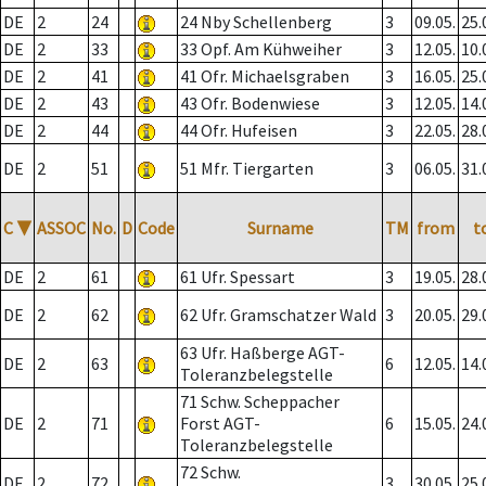
DE
2
24
24 Nby Schellenberg
3
09.05.
25.
DE
2
33
33 Opf. Am Kühweiher
3
12.05.
10.
DE
2
41
41 Ofr. Michaelsgraben
3
16.05.
25.
DE
2
43
43 Ofr. Bodenwiese
3
12.05.
14.
DE
2
44
44 Ofr. Hufeisen
3
22.05.
28.
DE
2
51
51 Mfr. Tiergarten
3
06.05.
31.
C
▼
ASSOC
No.
D
Code
Surname
TM
from
t
DE
2
61
61 Ufr. Spessart
3
19.05.
28.
DE
2
62
62 Ufr. Gramschatzer Wald
3
20.05.
29.
63 Ufr. Haßberge AGT-
DE
2
63
6
12.05.
14.
Toleranzbelegstelle
71 Schw. Scheppacher
DE
2
71
Forst AGT-
6
15.05.
24.
Toleranzbelegstelle
72 Schw.
DE
2
72
3
30.05.
25.