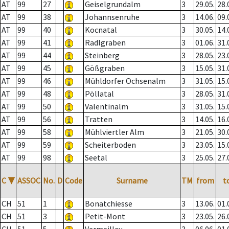
AT
99
27
Geiselgrundalm
3
29.05.
28.
AT
99
38
Johannsenruhe
3
14.06.
09.
AT
99
40
Kocnatal
3
30.05.
14.
AT
99
41
Radlgraben
3
01.06.
31.
AT
99
44
Steinberg
3
28.05.
23.
AT
99
45
Gößgraben
3
15.05.
31.
AT
99
46
Mühldorfer Ochsenalm
3
31.05.
15.
AT
99
48
Pöllatal
3
28.05.
31.
AT
99
50
Valentinalm
3
31.05.
15.
AT
99
56
Tratten
3
14.05.
16.
AT
99
58
Mühlviertler Alm
3
21.05.
30.
AT
99
59
Scheiterboden
3
23.05.
15.
AT
99
98
Seetal
3
25.05.
27.
C
▼
ASSOC
No.
D
Code
Surname
TM
from
t
CH
51
1
Bonatchiesse
3
13.06.
01.
CH
51
3
Petit-Mont
3
23.05.
26.