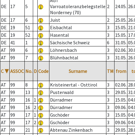
AGT
DE
17
5
Varroatoleranzbelegstelle
2
24.05.
26.
Norderney (70)
DE
17
6
Juist
2
25.05.
26.
DE
19
51
Eisbachtal
3
15.05.
21.
DE
19
52
Hasental
3
15.05.
17.
DE
41
1
Sächsische Schweiz
6
31.05.
05.
AT
99
6
Löhnersbach
3
02.06.
30.
AT
99
7
Blühnbachtal
3
31.05.
26.
C
▼
ASSOC
No.
D
Code
Surname
TM
from
t
AT
99
8
Kristeinertal - Osttirol
3
02.06.
28.
AT
99
13
Pusterwald
3
29.05.
31.
AT
99
16
1
Dürradmer
3
15.05.
04.
AT
99
16
2
Dürradmer
3
09.06.
04.
AT
99
17
1
Gschöder
3
15.05.
04.
AT
99
17
2
Gschöder
3
09.06.
04.
AT
99
21
Abtenau Zinkenbach
3
29.05.
28.