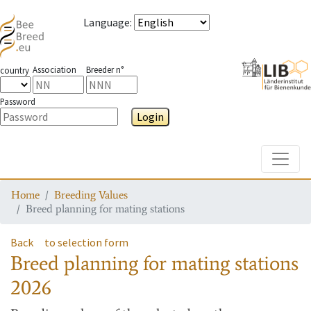
Language
:
Association
Breeder n°
country
Password
Login
Toggle
Home
Breeding Values
Breed planning for mating stations
Back
to selection form
Breed planning for mating stations
2026