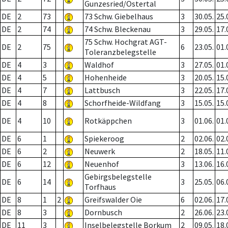
Gunzesried/Ostertal
DE
2
73
73 Schw. Giebelhaus
3
30.05.
25.
DE
2
74
74 Schw. Bleckenau
3
29.05.
17.
75 Schw. Hochgrat AGT-
DE
2
75
6
23.05.
01.
Toleranzbelegstelle
DE
4
3
Waldhof
3
27.05.
01.
DE
4
5
Hohenheide
3
20.05.
15.
DE
4
7
Lattbusch
3
22.05.
17.
DE
4
8
Schorfheide-Wildfang
3
15.05.
15.
DE
4
10
Rotkäppchen
3
01.06.
01.
DE
6
1
Spiekeroog
2
02.06.
02.
DE
6
2
Neuwerk
2
18.05.
11.
DE
6
12
Neuenhof
3
13.06.
16.
Gebirgsbelegstelle
DE
6
14
3
25.05.
06.
Torfhaus
DE
8
1
2
Greifswalder Oie
6
02.06.
17.
DE
8
3
Dornbusch
2
26.06.
23.
DE
11
3
Inselbelegstelle Borkum
2
09.05.
18.