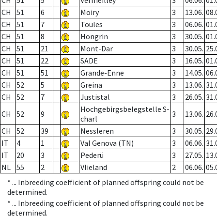
CH
51
5
Vermeilley
3
06.06.
01.
CH
51
6
Moiry
3
13.06.
08.
CH
51
7
Toules
3
06.06.
01.
CH
51
8
Hongrin
3
30.05.
01.
CH
51
21
Mont-Dar
3
30.05.
25.
CH
51
22
SADE
3
16.05.
01.
CH
51
51
Grande-Enne
3
14.05.
06.
CH
52
5
Greina
3
13.06.
31.
CH
52
7
Justistal
3
26.05.
31.
Hochgebirgsbelegstelle S-
CH
52
9
3
13.06.
26.
charl
CH
52
39
Nessleren
3
30.05.
29.
IT
4
1
Val Genova (TN)
3
06.06.
31.
IT
20
3
Pederü
3
27.05.
13.
NL
55
2
Vlieland
2
06.06.
05.
* ...
Inbreeding coefficient of planned offspring could not be
determined.
* ...
Inbreeding coefficient of planned offspring could not be
determined.