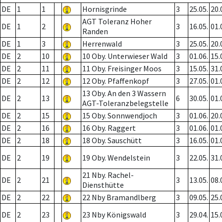
DE
1
1
Hornisgrinde
3
25.05.
20.
AGT Toleranz Hoher
DE
1
2
3
16.05.
01.
Randen
DE
1
3
Herrenwald
3
25.05.
20.
DE
2
10
10 Oby. Unterwieser Wald
3
01.06.
15.
DE
2
11
11 Oby. Freisinger Moos
3
15.05.
31.
DE
2
12
12 Oby. Pfaffenkopf
3
27.05.
01.
13 Oby. An den 3 Wassern
DE
2
13
6
30.05.
01.
AGT-Toleranzbelegstelle
DE
2
15
15 Oby. Sonnwendjoch
3
01.06.
20.
DE
2
16
16 Oby. Raggert
3
01.06.
01.
DE
2
18
18 Oby. Sauschütt
3
16.05.
01.
DE
2
19
19 Oby. Wendelstein
3
22.05.
31.
21 Nby. Rachel-
DE
2
21
3
13.05.
08.
Diensthütte
DE
2
22
22 Nby Bramandlberg
3
09.05.
25.
DE
2
23
23 Nby Königswald
3
29.04.
15.