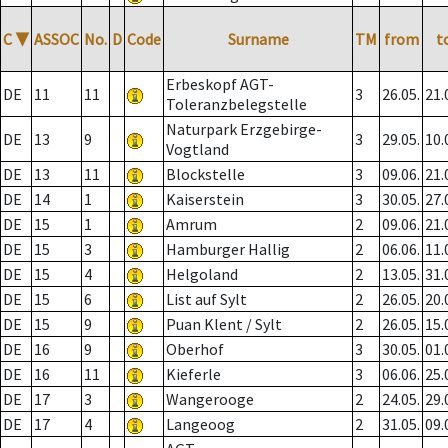
C
▼
ASSOC
No.
D
Code
Surname
TM
from
t
Erbeskopf AGT-
DE
11
11
3
26.05.
21.
Toleranzbelegstelle
Naturpark Erzgebirge-
DE
13
9
3
29.05.
10.
Vogtland
DE
13
11
Blockstelle
3
09.06.
21.
DE
14
1
Kaiserstein
3
30.05.
27.
DE
15
1
Amrum
2
09.06.
21.
DE
15
3
Hamburger Hallig
2
06.06.
11.
DE
15
4
Helgoland
2
13.05.
31.
DE
15
6
List auf Sylt
2
26.05.
20.
DE
15
9
Puan Klent / Sylt
2
26.05.
15.
DE
16
9
Oberhof
3
30.05.
01.
DE
16
11
Kieferle
3
06.06.
25.
DE
17
3
Wangerooge
2
24.05.
29.
DE
17
4
Langeoog
2
31.05.
09.