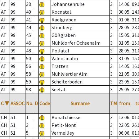
AT
99
38
Johannsenruhe
3
14.06.
09.
AT
99
40
Kocnatal
3
30.05.
14.
AT
99
41
Radlgraben
3
01.06.
31.
AT
99
44
Steinberg
3
28.05.
23.
AT
99
45
Gößgraben
3
15.05.
31.
AT
99
46
Mühldorfer Ochsenalm
3
31.05.
15.
AT
99
48
Pöllatal
3
28.05.
31.
AT
99
50
Valentinalm
3
31.05.
15.
AT
99
56
Tratten
3
14.05.
16.
AT
99
58
Mühlviertler Alm
3
21.05.
30.
AT
99
59
Scheiterboden
3
23.05.
15.
AT
99
98
Seetal
3
25.05.
27.
C
▼
ASSOC
No.
D
Code
Surname
TM
from
t
CH
51
1
Bonatchiesse
3
13.06.
01.
CH
51
3
Petit-Mont
3
23.05.
26.
CH
51
5
Vermeilley
3
06.06.
01.