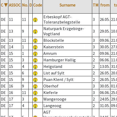
C
▼
ASSOC
No.
D
Code
Surname
TM
from
t
Erbeskopf AGT-
DE
11
11
3
26.05.
21.
Toleranzbelegstelle
Naturpark Erzgebirge-
DE
13
9
3
29.05.
10.
Vogtland
DE
13
11
Blockstelle
3
09.06.
21.
DE
14
1
Kaiserstein
3
30.05.
27.
DE
15
1
Amrum
2
09.06.
21.
DE
15
3
Hamburger Hallig
2
06.06.
11.
DE
15
4
Helgoland
2
13.05.
31.
DE
15
6
List auf Sylt
2
26.05.
20.
DE
15
9
Puan Klent / Sylt
2
26.05.
15.
DE
16
9
Oberhof
3
30.05.
01.
DE
16
11
Kieferle
3
06.06.
25.
DE
17
3
Wangerooge
2
24.05.
29.
DE
17
4
Langeoog
2
31.05.
09.
AGT