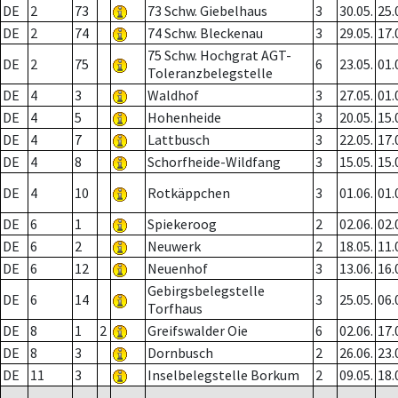
DE
2
73
73 Schw. Giebelhaus
3
30.05.
25.
DE
2
74
74 Schw. Bleckenau
3
29.05.
17.
75 Schw. Hochgrat AGT-
DE
2
75
6
23.05.
01.
Toleranzbelegstelle
DE
4
3
Waldhof
3
27.05.
01.
DE
4
5
Hohenheide
3
20.05.
15.
DE
4
7
Lattbusch
3
22.05.
17.
DE
4
8
Schorfheide-Wildfang
3
15.05.
15.
DE
4
10
Rotkäppchen
3
01.06.
01.
DE
6
1
Spiekeroog
2
02.06.
02.
DE
6
2
Neuwerk
2
18.05.
11.
DE
6
12
Neuenhof
3
13.06.
16.
Gebirgsbelegstelle
DE
6
14
3
25.05.
06.
Torfhaus
DE
8
1
2
Greifswalder Oie
6
02.06.
17.
DE
8
3
Dornbusch
2
26.06.
23.
DE
11
3
Inselbelegstelle Borkum
2
09.05.
18.