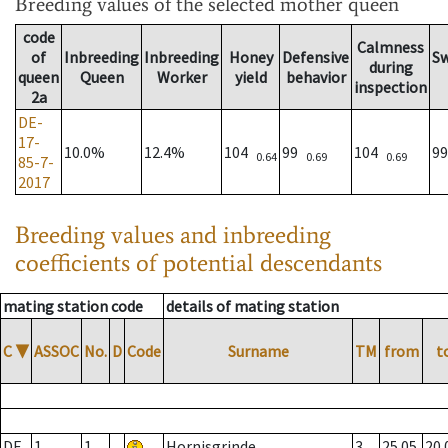
Breeding values
of the selected mother queen
code
Calmness
of
Inbreeding
Inbreeding
Honey
Defensive
S
during
queen
Queen
Worker
yield
behavior
inspection
2a
DE-
17-
10.0%
12.4%
104
99
104
9
0.64
0.69
0.69
85-7-
2017
Breeding values and inbreeding
coefficients of potential descendants
mating station code
details of mating station
C
▼
ASSOC
No.
D
Code
Surname
TM
from
t
DE
1
1
Hornisgrinde
3
25.05.
20.