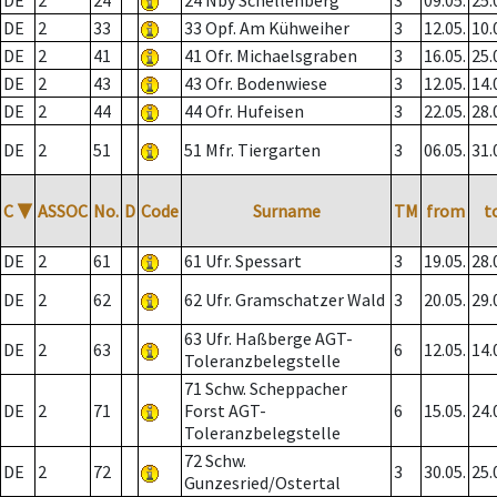
DE
2
24
24 Nby Schellenberg
3
09.05.
25.
DE
2
33
33 Opf. Am Kühweiher
3
12.05.
10.
DE
2
41
41 Ofr. Michaelsgraben
3
16.05.
25.
DE
2
43
43 Ofr. Bodenwiese
3
12.05.
14.
DE
2
44
44 Ofr. Hufeisen
3
22.05.
28.
DE
2
51
51 Mfr. Tiergarten
3
06.05.
31.
C
▼
ASSOC
No.
D
Code
Surname
TM
from
t
DE
2
61
61 Ufr. Spessart
3
19.05.
28.
DE
2
62
62 Ufr. Gramschatzer Wald
3
20.05.
29.
63 Ufr. Haßberge AGT-
DE
2
63
6
12.05.
14.
Toleranzbelegstelle
71 Schw. Scheppacher
DE
2
71
Forst AGT-
6
15.05.
24.
Toleranzbelegstelle
72 Schw.
DE
2
72
3
30.05.
25.
Gunzesried/Ostertal