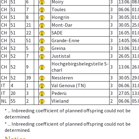
CH
51
6
Moiry
3
13.06.
08.
CH
51
7
Toules
3
06.06.
01.
CH
51
8
Hongrin
3
30.05.
01.
CH
51
21
Mont-Dar
3
30.05.
25.
CH
51
22
SADE
3
16.05.
01.
CH
51
51
Grande-Enne
3
14.05.
06.
CH
52
5
Greina
3
13.06.
31.
CH
52
7
Justistal
3
26.05.
31.
Hochgebirgsbelegstelle S-
CH
52
9
3
13.06.
26.
charl
CH
52
39
Nessleren
3
30.05.
29.
IT
4
1
Val Genova (TN)
3
06.06.
31.
IT
20
3
Pederü
3
27.05.
13.
NL
55
2
Vlieland
2
06.06.
05.
* ...
Inbreeding coefficient of planned offspring could not be
determined.
* ...
Inbreeding coefficient of planned offspring could not be
determined.