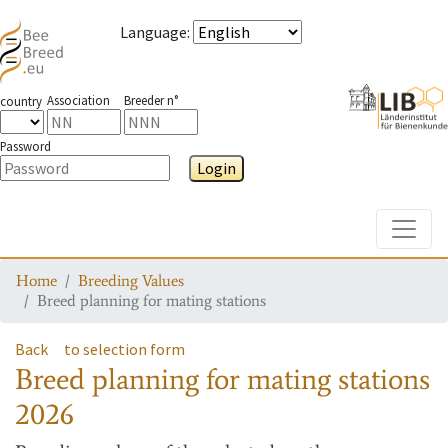
Language
:
Association
Breeder n°
country
Password
Login
Toggle
Home
Breeding Values
Breed planning for mating stations
Back
to selection form
Breed planning for mating stations
2026