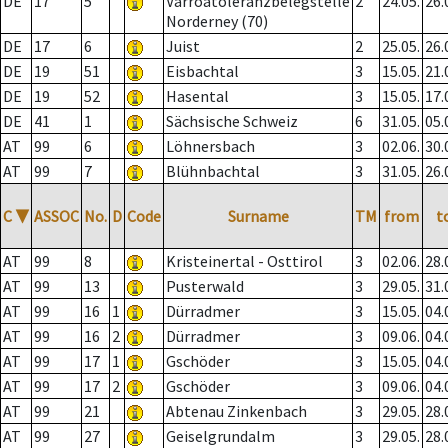
DE
17
5
Varroatoleranzbelegstelle
2
24.05.
26.
Norderney (70)
DE
17
6
Juist
2
25.05.
26.
DE
19
51
Eisbachtal
3
15.05.
21.
DE
19
52
Hasental
3
15.05.
17.
DE
41
1
Sächsische Schweiz
6
31.05.
05.
AT
99
6
Löhnersbach
3
02.06.
30.
AT
99
7
Blühnbachtal
3
31.05.
26.
C
▼
ASSOC
No.
D
Code
Surname
TM
from
t
AT
99
8
Kristeinertal - Osttirol
3
02.06.
28.
AT
99
13
Pusterwald
3
29.05.
31.
AT
99
16
1
Dürradmer
3
15.05.
04.
AT
99
16
2
Dürradmer
3
09.06.
04.
AT
99
17
1
Gschöder
3
15.05.
04.
AT
99
17
2
Gschöder
3
09.06.
04.
AT
99
21
Abtenau Zinkenbach
3
29.05.
28.
AT
99
27
Geiselgrundalm
3
29.05.
28.