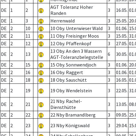
AGT Toleranz Hoher
DE
1
2
3
16.05.
01.
Randen
DE
1
3
Herrenwald
3
25.05.
20.
DE
2
10
10 Oby. Unterwieser Wald
3
01.06.
15.
DE
2
11
11 Oby. Freisinger Moos
3
15.05.
31.
DE
2
12
12 Oby. Pfaffenkopf
3
27.05.
01.
13 Oby. An den 3 Wassern
DE
2
13
6
30.05.
01.
AGT-Toleranzbelegstelle
DE
2
15
15 Oby. Sonnwendjoch
3
01.06.
20.
DE
2
16
16 Oby. Raggert
3
01.06.
01.
DE
2
18
18 Oby. Sauschütt
3
16.05.
01.
DE
2
19
19 Oby. Wendelstein
3
22.05.
31.
21 Nby. Rachel-
DE
2
21
3
13.05.
08.
Diensthütte
DE
2
22
22 Nby Bramandlberg
3
09.05.
25.
DE
2
23
23 Nby Königswald
3
29.04.
15.