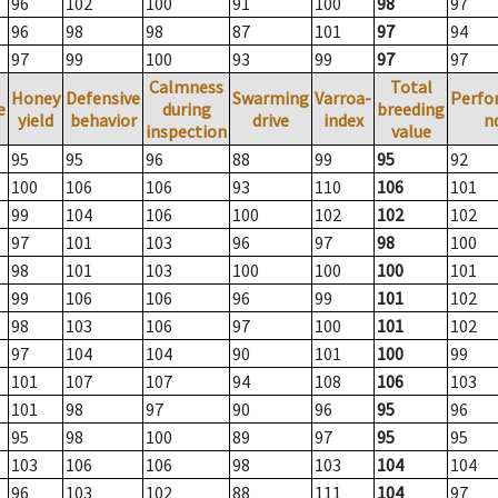
96
102
100
91
100
98
97
96
98
98
87
101
97
94
97
99
100
93
99
97
97
Calmness
Total
Honey
Defensive
Swarming
Varroa-
Perfo
e
during
breeding
yield
behavior
drive
index
n
inspection
value
95
95
96
88
99
95
92
100
106
106
93
110
106
101
99
104
106
100
102
102
102
97
101
103
96
97
98
100
98
101
103
100
100
100
101
99
106
106
96
99
101
102
98
103
106
97
100
101
102
97
104
104
90
101
100
99
101
107
107
94
108
106
103
101
98
97
90
96
95
96
95
98
100
89
97
95
95
103
106
106
98
103
104
104
96
103
102
88
111
104
97