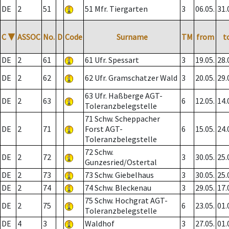
DE
2
51
51 Mfr. Tiergarten
3
06.05.
31.
C
▼
ASSOC
No.
D
Code
Surname
TM
from
t
DE
2
61
61 Ufr. Spessart
3
19.05.
28.
DE
2
62
62 Ufr. Gramschatzer Wald
3
20.05.
29.
63 Ufr. Haßberge AGT-
DE
2
63
6
12.05.
14.
Toleranzbelegstelle
71 Schw. Scheppacher
DE
2
71
Forst AGT-
6
15.05.
24.
Toleranzbelegstelle
72 Schw.
DE
2
72
3
30.05.
25.
Gunzesried/Ostertal
DE
2
73
73 Schw. Giebelhaus
3
30.05.
25.
DE
2
74
74 Schw. Bleckenau
3
29.05.
17.
75 Schw. Hochgrat AGT-
DE
2
75
6
23.05.
01.
Toleranzbelegstelle
DE
4
3
Waldhof
3
27.05.
01.