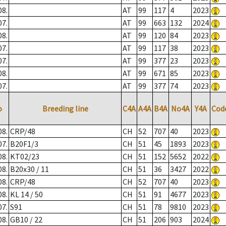
08.
AT
99
117
4
2023
07.
AT
99
663
132
2024
08.
AT
99
120
84
2023
07.
AT
99
117
38
2023
07.
AT
99
377
23
2023
08.
AT
99
671
85
2023
07.
AT
99
377
74
2023
o
Breeding line
C4A
A4A
B4A
No4A
Y4A
Cod
08.
CRP/48
CH
52
707
40
2023
07.
B20F1/3
CH
51
45
1893
2023
08.
KT02/23
CH
51
152
5652
2022
08.
B20x30 / 11
CH
51
36
3427
2022
08.
CRP/48
CH
52
707
40
2023
08.
KL 14 / 50
CH
51
91
4677
2023
07.
S91
CH
51
78
9810
2023
08.
GB10 / 22
CH
51
206
903
2024