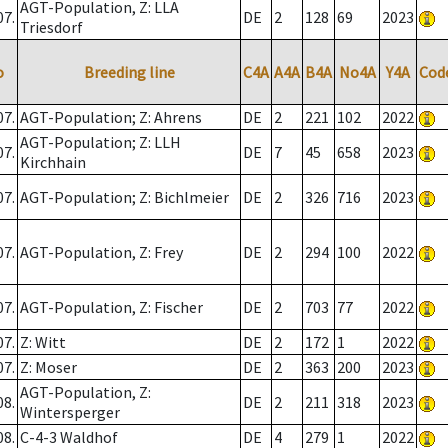
AGT-Population, Z: LLA
07.
DE
2
128
69
2023
Triesdorf
o
Breeding line
C4A
A4A
B4A
No4A
Y4A
Cod
07.
AGT-Population; Z: Ahrens
DE
2
221
102
2022
AGT-Population; Z: LLH
07.
DE
7
45
658
2023
Kirchhain
07.
AGT-Population; Z: Bichlmeier
DE
2
326
716
2023
07.
AGT-Population, Z: Frey
DE
2
294
100
2022
07.
AGT-Population, Z: Fischer
DE
2
703
77
2022
07.
Z: Witt
DE
2
172
1
2022
07.
Z: Moser
DE
2
363
200
2023
AGT-Population, Z:
08.
DE
2
211
318
2023
Wintersperger
08.
C-4-3 Waldhof
DE
4
279
1
2022