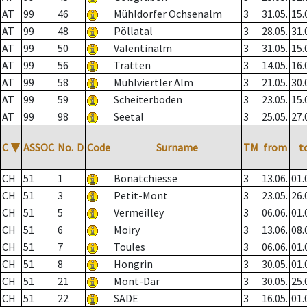
AT
99
46
Mühldorfer Ochsenalm
3
31.05.
15.
AT
99
48
Pöllatal
3
28.05.
31.
AT
99
50
Valentinalm
3
31.05.
15.
AT
99
56
Tratten
3
14.05.
16.
AT
99
58
Mühlviertler Alm
3
21.05.
30.
AT
99
59
Scheiterboden
3
23.05.
15.
AT
99
98
Seetal
3
25.05.
27.
C
▼
ASSOC
No.
D
Code
Surname
TM
from
t
CH
51
1
Bonatchiesse
3
13.06.
01.
CH
51
3
Petit-Mont
3
23.05.
26.
CH
51
5
Vermeilley
3
06.06.
01.
CH
51
6
Moiry
3
13.06.
08.
CH
51
7
Toules
3
06.06.
01.
CH
51
8
Hongrin
3
30.05.
01.
CH
51
21
Mont-Dar
3
30.05.
25.
CH
51
22
SADE
3
16.05.
01.