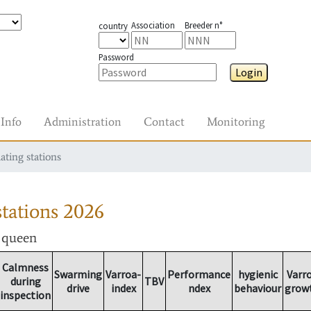
Association
Breeder n°
country
Password
Login
Info
Administration
Contact
Monitoring
ating stations
tations
2026
r queen
Calmness
Swarming
Varroa-
Performance
hygienic
Varr
during
TBV
drive
index
ndex
behaviour
grow
inspection