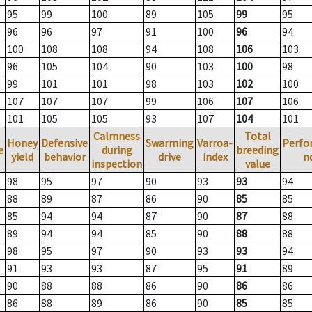
95
99
100
89
105
99
95
96
96
97
91
100
96
94
100
108
108
94
108
106
103
96
105
104
90
103
100
98
99
101
101
98
103
102
100
107
107
107
99
106
107
106
101
105
105
93
107
104
101
Calmness
Total
Honey
Defensive
Swarming
Varroa-
Perfo
e
during
breeding
yield
behavior
drive
index
n
inspection
value
98
95
97
90
93
93
94
88
89
87
86
90
85
85
85
94
94
87
90
87
88
89
94
94
85
90
88
88
98
95
97
90
93
93
94
91
93
93
87
95
91
89
90
88
88
86
90
86
86
86
88
89
86
90
85
85