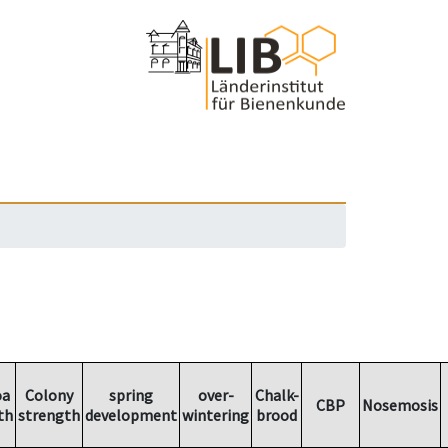
oa
Colony
spring
over-
Chalk-
CBP
Nosemosis
th
strength
development
wintering
brood