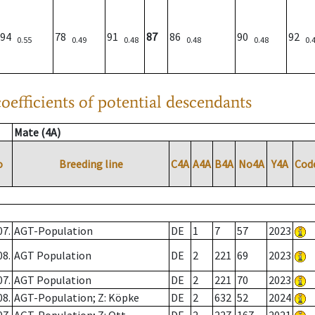
94
78
91
87
86
90
92
0.55
0.49
0.48
0.48
0.48
0.
oefficients of potential descendants
Mate (4A)
o
Breeding line
C4A
A4A
B4A
No4A
Y4A
Cod
07.
AGT-Population
DE
1
7
57
2023
08.
AGT Population
DE
2
221
69
2023
07.
AGT Population
DE
2
221
70
2023
08.
AGT-Population; Z: Köpke
DE
2
632
52
2024