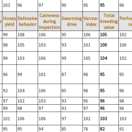
103
96
97
90
95
95
96
Calmness
Total
Honey
Defensive
Swarming
Varroa-
Perfo
e
during
breeding
yield
behavior
drive
index
n
inspection
value
99
108
106
95
106
105
102
98
105
103
93
101
100
100
99
103
106
99
105
104
102
96
99
101
87
96
95
95
92
104
106
85
96
95
96
97
102
103
93
95
96
98
99
98
97
93
97
96
96
101
106
106
97
102
103
103
95
95
94
85
76
82
91