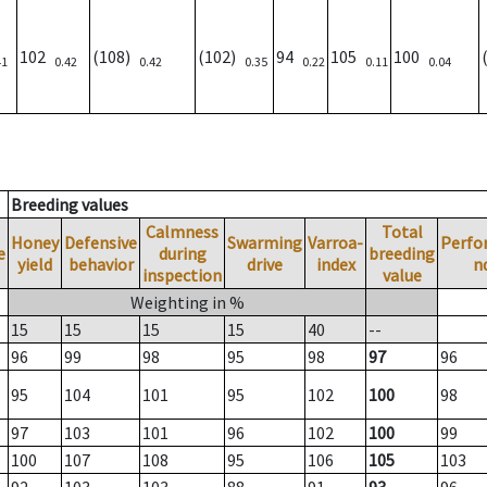
102
(108)
(102)
94
105
100
41
0.42
0.42
0.35
0.22
0.11
0.04
Breeding values
Calmness
Total
Honey
Defensive
Swarming
Varroa-
Perfo
e
during
breeding
yield
behavior
drive
index
n
inspection
value
Weighting in %
15
15
15
15
40
--
96
99
98
95
98
97
96
95
104
101
95
102
100
98
97
103
101
96
102
100
99
100
107
108
95
106
105
103