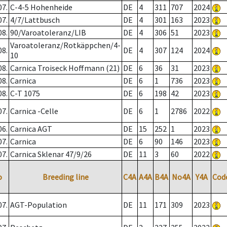
07.
C-4-5 Hohenheide
DE
4
311
707
2024
07.
4/7/Lattbusch
DE
4
301
163
2023
08.
90/Varoatoleranz/LIB
DE
4
306
51
2023
Varoatoleranz/Rotkäppchen/4-
08.
DE
4
307
124
2024
10
08.
Carnica Troiseck Hoffmann (21)
DE
6
36
31
2023
08.
Carnica
DE
6
1
736
2023
08.
C-T 1075
DE
6
198
42
2023
07.
Carnica -Celle
DE
6
1
2786
2022
06.
Carnica AGT
DE
15
252
1
2023
07.
Carnica
DE
6
90
146
2023
07.
Carnica Sklenar 47/9/26
DE
11
3
60
2022
o
Breeding line
C4A
A4A
B4A
No4A
Y4A
Cod
07.
AGT-Population
DE
11
171
309
2023