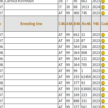
08.
Carnica Kirchhain
DE
7
45
662
2023
07.
IT
20
68
1013
2024
07.
AT
99
400
745
2023
o
Breeding line
C4A
A4A
B4A
No4A
Y4A
Cod
07.
AT
99
662
21
2023
07.
AT
99
120
87
2023
06.
AT
99
364
106
2023
08.
AT
99
364
908
2023
06.
AT
99
364
121
2022
08.
AT
99
364
705
2023
07.
AT
99
99
1
2023
07.
AT
99
193
62459
2023
08.
AT
99
377
92
2023
08.
AT
99
193
63000
2023
07.
AT
99
169
223
2023
07.
AT
99
888
331
2023
07.
AT
99
377
501
2023