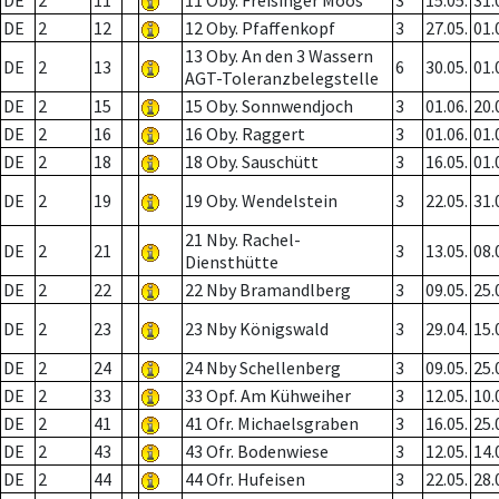
DE
2
11
11 Oby. Freisinger Moos
3
15.05.
31.
DE
2
12
12 Oby. Pfaffenkopf
3
27.05.
01.
13 Oby. An den 3 Wassern
DE
2
13
6
30.05.
01.
AGT-Toleranzbelegstelle
DE
2
15
15 Oby. Sonnwendjoch
3
01.06.
20.
DE
2
16
16 Oby. Raggert
3
01.06.
01.
DE
2
18
18 Oby. Sauschütt
3
16.05.
01.
DE
2
19
19 Oby. Wendelstein
3
22.05.
31.
21 Nby. Rachel-
DE
2
21
3
13.05.
08.
Diensthütte
DE
2
22
22 Nby Bramandlberg
3
09.05.
25.
DE
2
23
23 Nby Königswald
3
29.04.
15.
DE
2
24
24 Nby Schellenberg
3
09.05.
25.
DE
2
33
33 Opf. Am Kühweiher
3
12.05.
10.
DE
2
41
41 Ofr. Michaelsgraben
3
16.05.
25.
DE
2
43
43 Ofr. Bodenwiese
3
12.05.
14.
DE
2
44
44 Ofr. Hufeisen
3
22.05.
28.