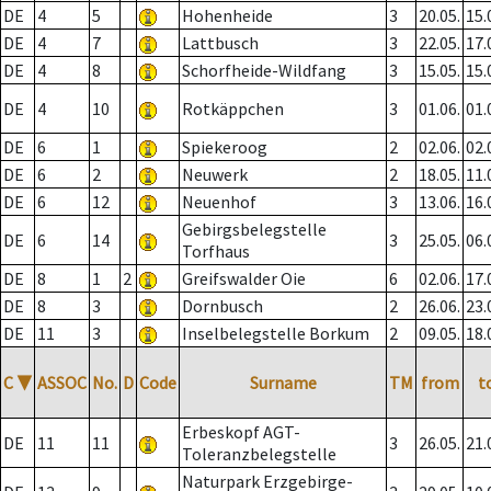
DE
4
5
Hohenheide
3
20.05.
15.
DE
4
7
Lattbusch
3
22.05.
17.
DE
4
8
Schorfheide-Wildfang
3
15.05.
15.
DE
4
10
Rotkäppchen
3
01.06.
01.
DE
6
1
Spiekeroog
2
02.06.
02.
DE
6
2
Neuwerk
2
18.05.
11.
DE
6
12
Neuenhof
3
13.06.
16.
Gebirgsbelegstelle
DE
6
14
3
25.05.
06.
Torfhaus
DE
8
1
2
Greifswalder Oie
6
02.06.
17.
DE
8
3
Dornbusch
2
26.06.
23.
DE
11
3
Inselbelegstelle Borkum
2
09.05.
18.
C
▼
ASSOC
No.
D
Code
Surname
TM
from
t
Erbeskopf AGT-
DE
11
11
3
26.05.
21.
Toleranzbelegstelle
Naturpark Erzgebirge-