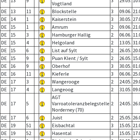
DE
13
9
3
29.05.
10.
Vogtland
DE
13
11
Blockstelle
3
09.06.
21.
DE
14
1
Kaiserstein
3
30.05.
27.
DE
15
1
Amrum
2
09.06.
21.
DE
15
3
Hamburger Hallig
2
06.06.
11.
DE
15
4
Helgoland
2
13.05.
31.
DE
15
6
List auf Sylt
2
26.05.
20.
DE
15
9
Puan Klent / Sylt
2
26.05.
15.
DE
16
9
Oberhof
3
30.05.
01.
DE
16
11
Kieferle
3
06.06.
25.
DE
17
3
Wangerooge
2
24.05.
29.
DE
17
4
Langeoog
2
31.05.
09.
AGT
DE
17
5
Varroatoleranzbelegstelle
2
24.05.
26.
Norderney (70)
DE
17
6
Juist
2
25.05.
26.
DE
19
51
Eisbachtal
3
15.05.
21.
DE
19
52
Hasental
3
15.05.
17.