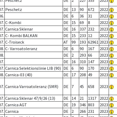
07.
Peschetz
DE
2
227
355
2023
07.
Peschetz
DE
13
90
672
2022
06.
DE
6
36
31
2023
07.
C-Kombi
DE
15
69
8
2022
07.
Carnica Sklenar
DE
16
337
232
2023
07.
C- Kombi BALKAN
DE
15
233
12
2022
07.
C-Troiseck
AT
99
193
62961
2023
08.
C- Varroatoleranz
DE
6
90
167
2023
08.
DE
2
293
66
2023
07.
DE
16
310
147
2023
07.
Carnica Selektionslinie LIB (90)
DE
6
90
170
2023
08.
Carnica-03 (40)
DE
17
208
49
2023
07.
Carnica Varroatoleranz (SMR)
DE
7
45
658
2023
07.
Carnica Sklenar 47/9/26 (13)
DE
14
21
1317
2022
07.
Carnica AGT
DE
19
346
803
2023
07.
Carnica
DE
2
266
231
2023