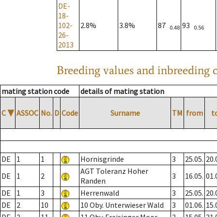
DE-
18-
102-
2.8%
3.8%
87
93
0.48
0.56
26-
2013
Breeding values and inbreeding c
mating station code
details of mating station
C
▼
ASSOC
No.
D
Code
Surname
TM
from
t
DE
1
1
Hornisgrinde
3
25.05.
20.
AGT Toleranz Hoher
DE
1
2
3
16.05.
01.
Randen
DE
1
3
Herrenwald
3
25.05.
20.
DE
2
10
10 Oby. Unterwieser Wald
3
01.06.
15.