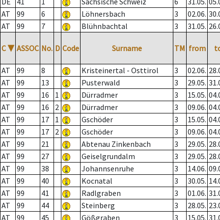
DE
41
1
Sächsische Schweiz
6
31.05.
05.
AT
99
6
Löhnersbach
3
02.06.
30.
AT
99
7
Blühnbachtal
3
31.05.
26.
C
▼
ASSOC
No.
D
Code
Surname
TM
from
t
AT
99
8
Kristeinertal - Osttirol
3
02.06.
28.
AT
99
13
Pusterwald
3
29.05.
31.
AT
99
16
1
Dürradmer
3
15.05.
04.
AT
99
16
2
Dürradmer
3
09.06.
04.
AT
99
17
1
Gschöder
3
15.05.
04.
AT
99
17
2
Gschöder
3
09.06.
04.
AT
99
21
Abtenau Zinkenbach
3
29.05.
28.
AT
99
27
Geiselgrundalm
3
29.05.
28.
AT
99
38
Johannsenruhe
3
14.06.
09.
AT
99
40
Kocnatal
3
30.05.
14.
AT
99
41
Radlgraben
3
01.06.
31.
AT
99
44
Steinberg
3
28.05.
23.
AT
99
45
Gößgraben
3
15.05.
31.