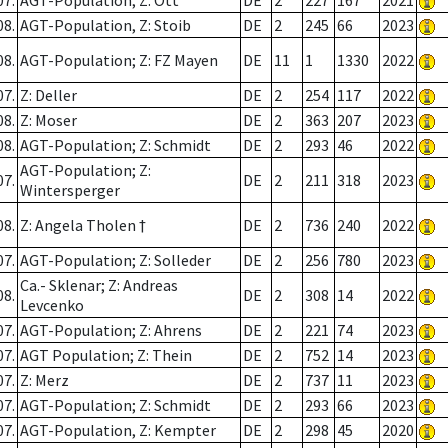
07.
AGT-Population; Z: Ott
DE
2
227
167
2021
08.
AGT-Population, Z: Stoib
DE
2
245
66
2023
08.
AGT-Population; Z: FZ Mayen
DE
11
1
1330
2022
07.
Z: Deller
DE
2
254
117
2022
08.
Z: Moser
DE
2
363
207
2023
08.
AGT-Population; Z: Schmidt
DE
2
293
46
2022
AGT-Population; Z:
07.
DE
2
211
318
2023
Wintersperger
08.
Z: Angela Tholen †
DE
2
736
240
2022
07.
AGT-Population; Z: Solleder
DE
2
256
780
2023
Ca.- Sklenar; Z: Andreas
08.
DE
2
308
14
2022
Levcenko
07.
AGT-Population; Z: Ahrens
DE
2
221
74
2023
07.
AGT Population; Z: Thein
DE
2
752
14
2023
07.
Z: Merz
DE
2
737
11
2023
07.
AGT-Population; Z: Schmidt
DE
2
293
66
2023
07.
AGT-Population, Z: Kempter
DE
2
298
45
2020