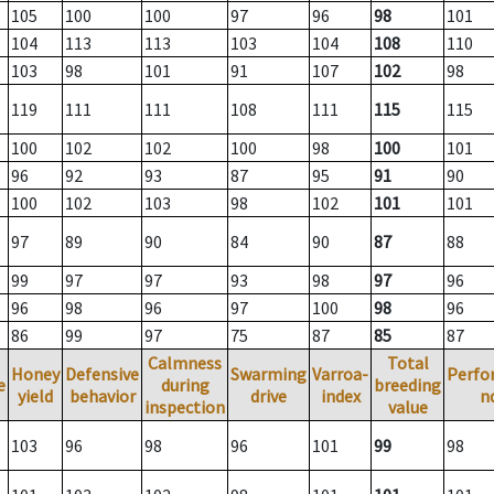
105
100
100
97
96
98
101
104
113
113
103
104
108
110
103
98
101
91
107
102
98
119
111
111
108
111
115
115
100
102
102
100
98
100
101
96
92
93
87
95
91
90
100
102
103
98
102
101
101
97
89
90
84
90
87
88
99
97
97
93
98
97
96
96
98
96
97
100
98
96
86
99
97
75
87
85
87
Calmness
Total
Honey
Defensive
Swarming
Varroa-
Perfo
e
during
breeding
yield
behavior
drive
index
n
inspection
value
103
96
98
96
101
99
98