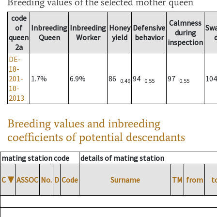
Breeding values
of the selected mother queen
code
Calmness
of
Inbreeding
Inbreeding
Honey
Defensive
Sw
during
queen
Queen
Worker
yield
behavior
inspection
2a
DE-
18-
201-
1.7%
6.9%
86
94
97
10
0.49
0.55
0.55
10-
2013
Breeding values and inbreeding
coefficients of potential descendants
mating station code
details of mating station
C
▼
ASSOC
No.
D
Code
Surname
TM
from
t