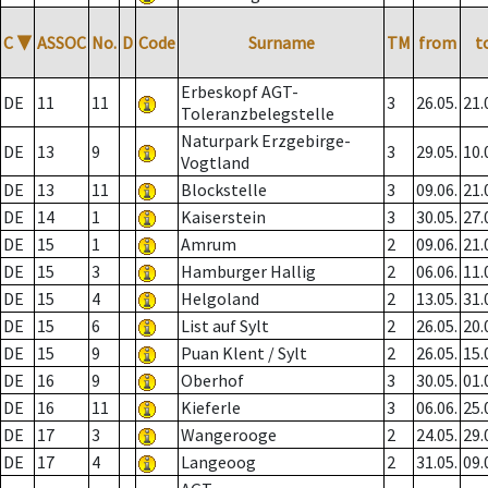
C
▼
ASSOC
No.
D
Code
Surname
TM
from
t
Erbeskopf AGT-
DE
11
11
3
26.05.
21.
Toleranzbelegstelle
Naturpark Erzgebirge-
DE
13
9
3
29.05.
10.
Vogtland
DE
13
11
Blockstelle
3
09.06.
21.
DE
14
1
Kaiserstein
3
30.05.
27.
DE
15
1
Amrum
2
09.06.
21.
DE
15
3
Hamburger Hallig
2
06.06.
11.
DE
15
4
Helgoland
2
13.05.
31.
DE
15
6
List auf Sylt
2
26.05.
20.
DE
15
9
Puan Klent / Sylt
2
26.05.
15.
DE
16
9
Oberhof
3
30.05.
01.
DE
16
11
Kieferle
3
06.06.
25.
DE
17
3
Wangerooge
2
24.05.
29.
DE
17
4
Langeoog
2
31.05.
09.