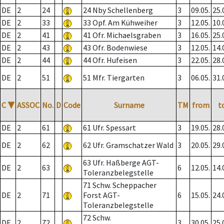
DE
2
24
24 Nby Schellenberg
3
09.05.
25.
DE
2
33
33 Opf. Am Kühweiher
3
12.05.
10.
DE
2
41
41 Ofr. Michaelsgraben
3
16.05.
25.
DE
2
43
43 Ofr. Bodenwiese
3
12.05.
14.
DE
2
44
44 Ofr. Hufeisen
3
22.05.
28.
DE
2
51
51 Mfr. Tiergarten
3
06.05.
31.
C
▼
ASSOC
No.
D
Code
Surname
TM
from
t
DE
2
61
61 Ufr. Spessart
3
19.05.
28.
DE
2
62
62 Ufr. Gramschatzer Wald
3
20.05.
29.
63 Ufr. Haßberge AGT-
DE
2
63
6
12.05.
14.
Toleranzbelegstelle
71 Schw. Scheppacher
DE
2
71
Forst AGT-
6
15.05.
24.
Toleranzbelegstelle
72 Schw.
DE
2
72
3
30.05.
25.