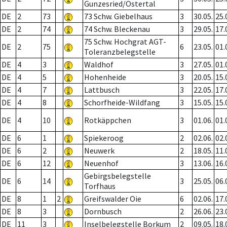
Gunzesried/Ostertal
DE
2
73
73 Schw. Giebelhaus
3
30.05.
25.
DE
2
74
74 Schw. Bleckenau
3
29.05.
17.
75 Schw. Hochgrat AGT-
DE
2
75
6
23.05.
01.
Toleranzbelegstelle
DE
4
3
Waldhof
3
27.05.
01.
DE
4
5
Hohenheide
3
20.05.
15.
DE
4
7
Lattbusch
3
22.05.
17.
DE
4
8
Schorfheide-Wildfang
3
15.05.
15.
DE
4
10
Rotkäppchen
3
01.06.
01.
DE
6
1
Spiekeroog
2
02.06.
02.
DE
6
2
Neuwerk
2
18.05.
11.
DE
6
12
Neuenhof
3
13.06.
16.
Gebirgsbelegstelle
DE
6
14
3
25.05.
06.
Torfhaus
DE
8
1
2
Greifswalder Oie
6
02.06.
17.
DE
8
3
Dornbusch
2
26.06.
23.
DE
11
3
Inselbelegstelle Borkum
2
09.05.
18.