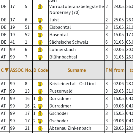
AGT
DE
17
5
Varroatoleranzbelegstelle
2
24.05.
26.
Norderney (70)
DE
17
6
Juist
2
25.05.
26.
DE
19
51
Eisbachtal
3
15.05.
21.
DE
19
52
Hasental
3
15.05.
17.
DE
41
1
Sächsische Schweiz
6
31.05.
05.
AT
99
6
Löhnersbach
3
02.06.
30.
AT
99
7
Blühnbachtal
3
31.05.
26.
C
▼
ASSOC
No.
D
Code
Surname
TM
from
t
AT
99
8
Kristeinertal - Osttirol
3
02.06.
28.
AT
99
13
Pusterwald
3
29.05.
31.
AT
99
16
1
Dürradmer
3
15.05.
04.
AT
99
16
2
Dürradmer
3
09.06.
04.
AT
99
17
1
Gschöder
3
15.05.
04.
AT
99
17
2
Gschöder
3
09.06.
04.
AT
99
21
Abtenau Zinkenbach
3
29.05.
28.