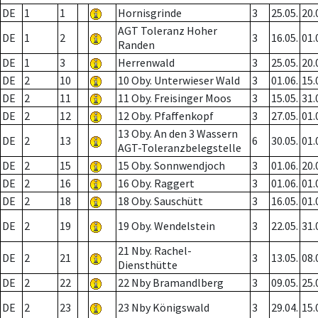
DE
1
1
Hornisgrinde
3
25.05.
20.
AGT Toleranz Hoher
DE
1
2
3
16.05.
01.
Randen
DE
1
3
Herrenwald
3
25.05.
20.
DE
2
10
10 Oby. Unterwieser Wald
3
01.06.
15.
DE
2
11
11 Oby. Freisinger Moos
3
15.05.
31.
DE
2
12
12 Oby. Pfaffenkopf
3
27.05.
01.
13 Oby. An den 3 Wassern
DE
2
13
6
30.05.
01.
AGT-Toleranzbelegstelle
DE
2
15
15 Oby. Sonnwendjoch
3
01.06.
20.
DE
2
16
16 Oby. Raggert
3
01.06.
01.
DE
2
18
18 Oby. Sauschütt
3
16.05.
01.
DE
2
19
19 Oby. Wendelstein
3
22.05.
31.
21 Nby. Rachel-
DE
2
21
3
13.05.
08.
Diensthütte
DE
2
22
22 Nby Bramandlberg
3
09.05.
25.
DE
2
23
23 Nby Königswald
3
29.04.
15.