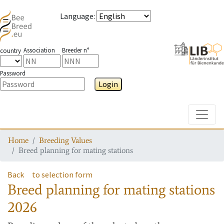
Language
:
Association
Breeder n°
country
Password
Login
Toggle
Home
Breeding Values
Breed planning for mating stations
Back
to selection form
Breed planning for mating stations
2026