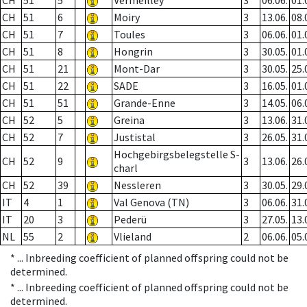
CH
51
5
Vermeilley
3
06.06.
01.
CH
51
6
Moiry
3
13.06.
08.
CH
51
7
Toules
3
06.06.
01.
CH
51
8
Hongrin
3
30.05.
01.
CH
51
21
Mont-Dar
3
30.05.
25.
CH
51
22
SADE
3
16.05.
01.
CH
51
51
Grande-Enne
3
14.05.
06.
CH
52
5
Greina
3
13.06.
31.
CH
52
7
Justistal
3
26.05.
31.
Hochgebirgsbelegstelle S-
CH
52
9
3
13.06.
26.
charl
CH
52
39
Nessleren
3
30.05.
29.
IT
4
1
Val Genova (TN)
3
06.06.
31.
IT
20
3
Pederü
3
27.05.
13.
NL
55
2
Vlieland
2
06.06.
05.
* ...
Inbreeding coefficient of planned offspring could not be
determined.
* ...
Inbreeding coefficient of planned offspring could not be
determined.