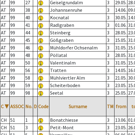
AT
99
27
Geiselgrundalm
3
29.05.
28.
AT
99
38
Johannsenruhe
3
14.06.
09.
AT
99
40
Kocnatal
3
30.05.
14.
AT
99
41
Radlgraben
3
01.06.
31.
AT
99
44
Steinberg
3
28.05.
23.
AT
99
45
Gößgraben
3
15.05.
31.
AT
99
46
Mühldorfer Ochsenalm
3
31.05.
15.
AT
99
48
Pöllatal
3
28.05.
31.
AT
99
50
Valentinalm
3
31.05.
15.
AT
99
56
Tratten
3
14.05.
16.
AT
99
58
Mühlviertler Alm
3
21.05.
30.
AT
99
59
Scheiterboden
3
23.05.
15.
AT
99
98
Seetal
3
25.05.
27.
C
▼
ASSOC
No.
D
Code
Surname
TM
from
t
CH
51
1
Bonatchiesse
3
13.06.
01.
CH
51
3
Petit-Mont
3
23.05.
26.