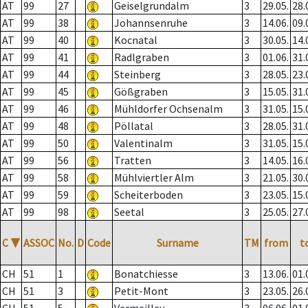
AT
99
27
Geiselgrundalm
3
29.05.
28.
AT
99
38
Johannsenruhe
3
14.06.
09.
AT
99
40
Kocnatal
3
30.05.
14.
AT
99
41
Radlgraben
3
01.06.
31.
AT
99
44
Steinberg
3
28.05.
23.
AT
99
45
Gößgraben
3
15.05.
31.
AT
99
46
Mühldorfer Ochsenalm
3
31.05.
15.
AT
99
48
Pöllatal
3
28.05.
31.
AT
99
50
Valentinalm
3
31.05.
15.
AT
99
56
Tratten
3
14.05.
16.
AT
99
58
Mühlviertler Alm
3
21.05.
30.
AT
99
59
Scheiterboden
3
23.05.
15.
AT
99
98
Seetal
3
25.05.
27.
C
▼
ASSOC
No.
D
Code
Surname
TM
from
t
CH
51
1
Bonatchiesse
3
13.06.
01.
CH
51
3
Petit-Mont
3
23.05.
26.