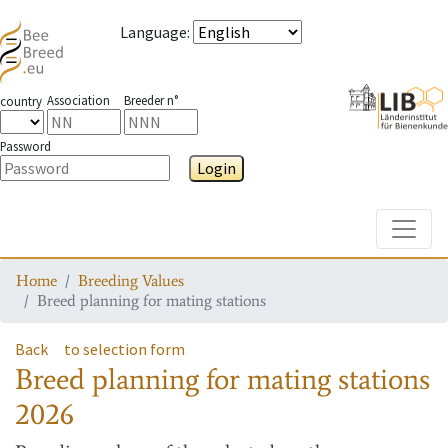
Language
:
Association
Breeder n°
country
Password
Login
Toggle
Home
Breeding Values
Breed planning for mating stations
Back
to selection form
Breed planning for mating stations
2026