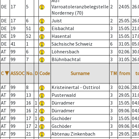
AGT
DE
17
5
Varroatoleranzbelegstelle
2
24.05.
26.
Norderney (70)
DE
17
6
Juist
2
25.05.
26.
DE
19
51
Eisbachtal
3
15.05.
21.
DE
19
52
Hasental
3
15.05.
17.
DE
41
1
Sächsische Schweiz
6
31.05.
05.
AT
99
6
Löhnersbach
3
02.06.
30.
AT
99
7
Blühnbachtal
3
31.05.
26.
C
▼
ASSOC
No.
D
Code
Surname
TM
from
t
AT
99
8
Kristeinertal - Osttirol
3
02.06.
28.
AT
99
13
Pusterwald
3
29.05.
31.
AT
99
16
1
Dürradmer
3
15.05.
04.
AT
99
16
2
Dürradmer
3
09.06.
04.
AT
99
17
1
Gschöder
3
15.05.
04.
AT
99
17
2
Gschöder
3
09.06.
04.
AT
99
21
Abtenau Zinkenbach
3
29.05.
28.