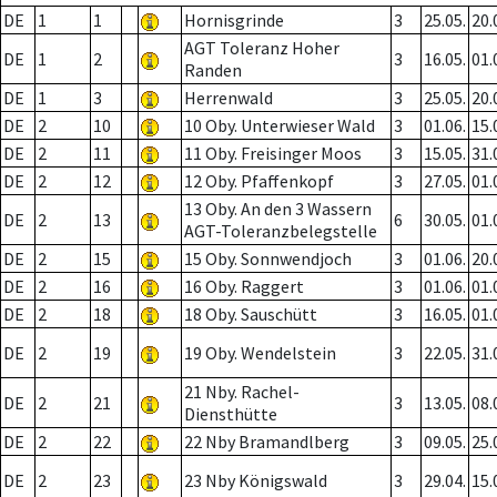
DE
1
1
Hornisgrinde
3
25.05.
20.
AGT Toleranz Hoher
DE
1
2
3
16.05.
01.
Randen
DE
1
3
Herrenwald
3
25.05.
20.
DE
2
10
10 Oby. Unterwieser Wald
3
01.06.
15.
DE
2
11
11 Oby. Freisinger Moos
3
15.05.
31.
DE
2
12
12 Oby. Pfaffenkopf
3
27.05.
01.
13 Oby. An den 3 Wassern
DE
2
13
6
30.05.
01.
AGT-Toleranzbelegstelle
DE
2
15
15 Oby. Sonnwendjoch
3
01.06.
20.
DE
2
16
16 Oby. Raggert
3
01.06.
01.
DE
2
18
18 Oby. Sauschütt
3
16.05.
01.
DE
2
19
19 Oby. Wendelstein
3
22.05.
31.
21 Nby. Rachel-
DE
2
21
3
13.05.
08.
Diensthütte
DE
2
22
22 Nby Bramandlberg
3
09.05.
25.
DE
2
23
23 Nby Königswald
3
29.04.
15.