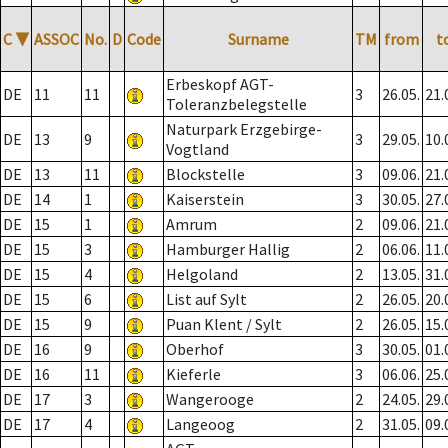
C
▼
ASSOC
No.
D
Code
Surname
TM
from
t
Erbeskopf AGT-
DE
11
11
3
26.05.
21.
Toleranzbelegstelle
Naturpark Erzgebirge-
DE
13
9
3
29.05.
10.
Vogtland
DE
13
11
Blockstelle
3
09.06.
21.
DE
14
1
Kaiserstein
3
30.05.
27.
DE
15
1
Amrum
2
09.06.
21.
DE
15
3
Hamburger Hallig
2
06.06.
11.
DE
15
4
Helgoland
2
13.05.
31.
DE
15
6
List auf Sylt
2
26.05.
20.
DE
15
9
Puan Klent / Sylt
2
26.05.
15.
DE
16
9
Oberhof
3
30.05.
01.
DE
16
11
Kieferle
3
06.06.
25.
DE
17
3
Wangerooge
2
24.05.
29.
DE
17
4
Langeoog
2
31.05.
09.