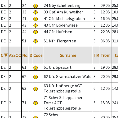
DE
2
24
24 Nby Schellenberg
3
09.05.
25.
DE
2
33
33 Opf. Am Kühweiher
3
12.05.
10.
DE
2
41
41 Ofr. Michaelsgraben
3
16.05.
25.
DE
2
43
43 Ofr. Bodenwiese
3
12.05.
14.
DE
2
44
44 Ofr. Hufeisen
3
22.05.
28.
DE
2
51
51 Mfr. Tiergarten
3
06.05.
31.
C
▼
ASSOC
No.
D
Code
Surname
TM
from
t
DE
2
61
61 Ufr. Spessart
3
19.05.
28.
DE
2
62
62 Ufr. Gramschatzer Wald
3
20.05.
29.
63 Ufr. Haßberge AGT-
DE
2
63
6
12.05.
14.
Toleranzbelegstelle
71 Schw. Scheppacher
DE
2
71
Forst AGT-
6
15.05.
24.
Toleranzbelegstelle
72 Schw.
DE
2
72
3
30.05.
25.