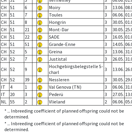
CH
51
5
Vermeilley
3
06.06.
01.
CH
51
6
Moiry
3
13.06.
08.
CH
51
7
Toules
3
06.06.
01.
CH
51
8
Hongrin
3
30.05.
01.
CH
51
21
Mont-Dar
3
30.05.
25.
CH
51
22
SADE
3
16.05.
01.
CH
51
51
Grande-Enne
3
14.05.
06.
CH
52
5
Greina
3
13.06.
31.
CH
52
7
Justistal
3
26.05.
31.
Hochgebirgsbelegstelle S-
CH
52
9
3
13.06.
26.
charl
CH
52
39
Nessleren
3
30.05.
29.
IT
4
1
Val Genova (TN)
3
06.06.
31.
IT
20
3
Pederü
3
27.05.
13.
NL
55
2
Vlieland
2
06.06.
05.
* ...
Inbreeding coefficient of planned offspring could not be
determined.
* ...
Inbreeding coefficient of planned offspring could not be
determined.