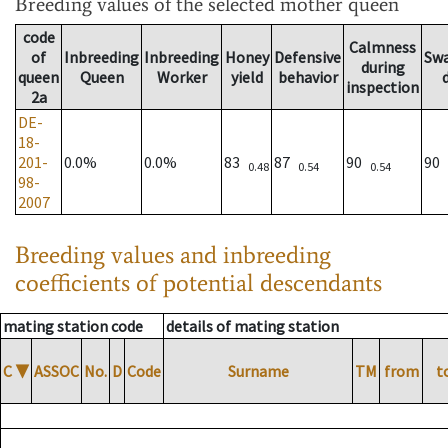
Breeding values
of the selected mother queen
code
Calmness
of
Inbreeding
Inbreeding
Honey
Defensive
Sw
during
queen
Queen
Worker
yield
behavior
inspection
2a
DE-
18-
201-
0.0%
0.0%
83
87
90
90
0.48
0.54
0.54
98-
2007
Breeding values and inbreeding
coefficients of potential descendants
mating station code
details of mating station
C
▼
ASSOC
No.
D
Code
Surname
TM
from
t