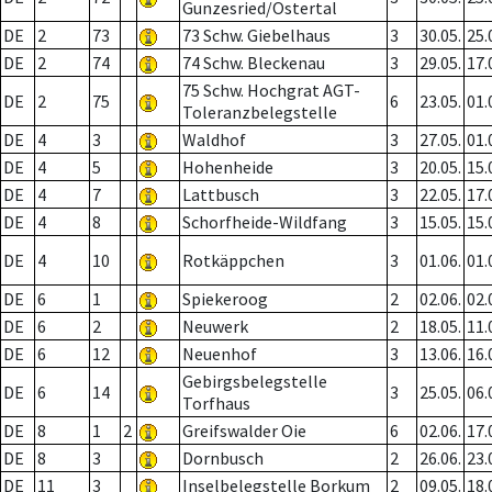
Gunzesried/Ostertal
DE
2
73
73 Schw. Giebelhaus
3
30.05.
25.
DE
2
74
74 Schw. Bleckenau
3
29.05.
17.
75 Schw. Hochgrat AGT-
DE
2
75
6
23.05.
01.
Toleranzbelegstelle
DE
4
3
Waldhof
3
27.05.
01.
DE
4
5
Hohenheide
3
20.05.
15.
DE
4
7
Lattbusch
3
22.05.
17.
DE
4
8
Schorfheide-Wildfang
3
15.05.
15.
DE
4
10
Rotkäppchen
3
01.06.
01.
DE
6
1
Spiekeroog
2
02.06.
02.
DE
6
2
Neuwerk
2
18.05.
11.
DE
6
12
Neuenhof
3
13.06.
16.
Gebirgsbelegstelle
DE
6
14
3
25.05.
06.
Torfhaus
DE
8
1
2
Greifswalder Oie
6
02.06.
17.
DE
8
3
Dornbusch
2
26.06.
23.
DE
11
3
Inselbelegstelle Borkum
2
09.05.
18.