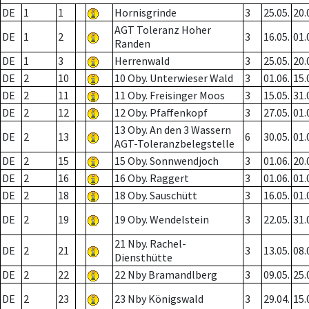
DE
1
1
Hornisgrinde
3
25.05.
20.
AGT Toleranz Hoher
DE
1
2
3
16.05.
01.
Randen
DE
1
3
Herrenwald
3
25.05.
20.
DE
2
10
10 Oby. Unterwieser Wald
3
01.06.
15.
DE
2
11
11 Oby. Freisinger Moos
3
15.05.
31.
DE
2
12
12 Oby. Pfaffenkopf
3
27.05.
01.
13 Oby. An den 3 Wassern
DE
2
13
6
30.05.
01.
AGT-Toleranzbelegstelle
DE
2
15
15 Oby. Sonnwendjoch
3
01.06.
20.
DE
2
16
16 Oby. Raggert
3
01.06.
01.
DE
2
18
18 Oby. Sauschütt
3
16.05.
01.
DE
2
19
19 Oby. Wendelstein
3
22.05.
31.
21 Nby. Rachel-
DE
2
21
3
13.05.
08.
Diensthütte
DE
2
22
22 Nby Bramandlberg
3
09.05.
25.
DE
2
23
23 Nby Königswald
3
29.04.
15.