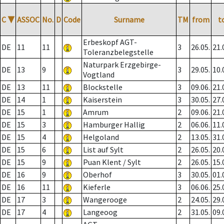
C
▼
ASSOC
No.
D
Code
Surname
TM
from
t
Erbeskopf AGT-
DE
11
11
3
26.05.
21.
Toleranzbelegstelle
Naturpark Erzgebirge-
DE
13
9
3
29.05.
10.
Vogtland
DE
13
11
Blockstelle
3
09.06.
21.
DE
14
1
Kaiserstein
3
30.05.
27.
DE
15
1
Amrum
2
09.06.
21.
DE
15
3
Hamburger Hallig
2
06.06.
11.
DE
15
4
Helgoland
2
13.05.
31.
DE
15
6
List auf Sylt
2
26.05.
20.
DE
15
9
Puan Klent / Sylt
2
26.05.
15.
DE
16
9
Oberhof
3
30.05.
01.
DE
16
11
Kieferle
3
06.06.
25.
DE
17
3
Wangerooge
2
24.05.
29.
DE
17
4
Langeoog
2
31.05.
09.