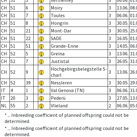
CH
51
5
Vermeilley
3
06.06.
01.
CH
51
6
Moiry
3
13.06.
08.
CH
51
7
Toules
3
06.06.
01.
CH
51
8
Hongrin
3
30.05.
01.
CH
51
21
Mont-Dar
3
30.05.
25.
CH
51
22
SADE
3
16.05.
01.
CH
51
51
Grande-Enne
3
14.05.
06.
CH
52
5
Greina
3
13.06.
31.
CH
52
7
Justistal
3
26.05.
31.
Hochgebirgsbelegstelle S-
CH
52
9
3
13.06.
26.
charl
CH
52
39
Nessleren
3
30.05.
29.
IT
4
1
Val Genova (TN)
3
06.06.
31.
IT
20
3
Pederü
3
27.05.
13.
NL
55
2
Vlieland
2
06.06.
05.
* ...
Inbreeding coefficient of planned offspring could not be
determined.
* ...
Inbreeding coefficient of planned offspring could not be
determined.