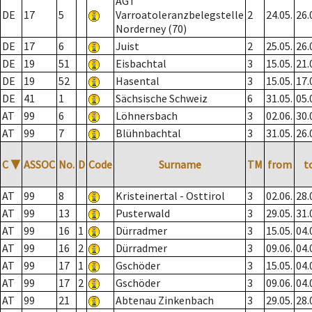
AGT
DE
17
5
Varroatoleranzbelegstelle
2
24.05.
26.
Norderney (70)
DE
17
6
Juist
2
25.05.
26.
DE
19
51
Eisbachtal
3
15.05.
21.
DE
19
52
Hasental
3
15.05.
17.
DE
41
1
Sächsische Schweiz
6
31.05.
05.
AT
99
6
Löhnersbach
3
02.06.
30.
AT
99
7
Blühnbachtal
3
31.05.
26.
C
▼
ASSOC
No.
D
Code
Surname
TM
from
t
AT
99
8
Kristeinertal - Osttirol
3
02.06.
28.
AT
99
13
Pusterwald
3
29.05.
31.
AT
99
16
1
Dürradmer
3
15.05.
04.
AT
99
16
2
Dürradmer
3
09.06.
04.
AT
99
17
1
Gschöder
3
15.05.
04.
AT
99
17
2
Gschöder
3
09.06.
04.
AT
99
21
Abtenau Zinkenbach
3
29.05.
28.