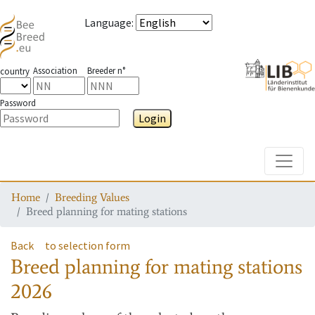
Language
:
Association
Breeder n°
country
Password
Login
Toggle
Home
Breeding Values
Breed planning for mating stations
Back
to selection form
Breed planning for mating stations
2026