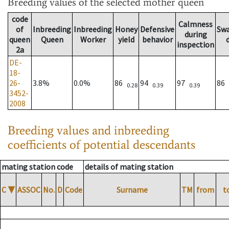
Breeding values
of the selected mother queen
code
Calmness
of
Inbreeding
Inbreeding
Honey
Defensive
Sw
during
queen
Queen
Worker
yield
behavior
inspection
2a
DE-
18-
26-
3.8%
0.0%
86
94
97
86
0.28
0.39
0.39
3452-
2008
Breeding values and inbreeding
coefficients of potential descendants
mating station code
details of mating station
C
▼
ASSOC
No.
D
Code
Surname
TM
from
t