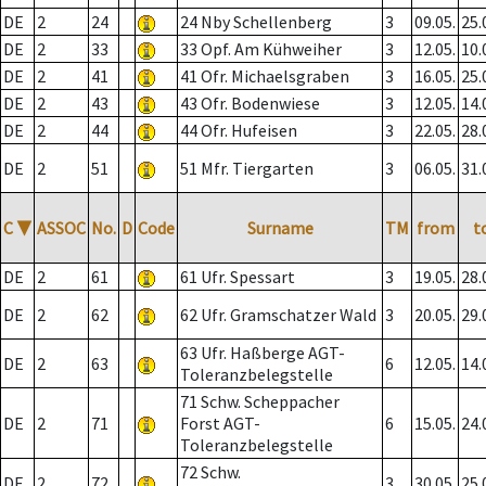
DE
2
24
24 Nby Schellenberg
3
09.05.
25.
DE
2
33
33 Opf. Am Kühweiher
3
12.05.
10.
DE
2
41
41 Ofr. Michaelsgraben
3
16.05.
25.
DE
2
43
43 Ofr. Bodenwiese
3
12.05.
14.
DE
2
44
44 Ofr. Hufeisen
3
22.05.
28.
DE
2
51
51 Mfr. Tiergarten
3
06.05.
31.
C
▼
ASSOC
No.
D
Code
Surname
TM
from
t
DE
2
61
61 Ufr. Spessart
3
19.05.
28.
DE
2
62
62 Ufr. Gramschatzer Wald
3
20.05.
29.
63 Ufr. Haßberge AGT-
DE
2
63
6
12.05.
14.
Toleranzbelegstelle
71 Schw. Scheppacher
DE
2
71
Forst AGT-
6
15.05.
24.
Toleranzbelegstelle
72 Schw.
DE
2
72
3
30.05.
25.