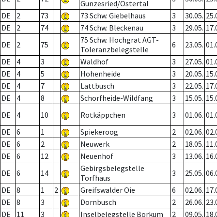
Gunzesried/Ostertal
DE
2
73
73 Schw. Giebelhaus
3
30.05.
25.
DE
2
74
74 Schw. Bleckenau
3
29.05.
17.
75 Schw. Hochgrat AGT-
DE
2
75
6
23.05.
01.
Toleranzbelegstelle
DE
4
3
Waldhof
3
27.05.
01.
DE
4
5
Hohenheide
3
20.05.
15.
DE
4
7
Lattbusch
3
22.05.
17.
DE
4
8
Schorfheide-Wildfang
3
15.05.
15.
DE
4
10
Rotkäppchen
3
01.06.
01.
DE
6
1
Spiekeroog
2
02.06.
02.
DE
6
2
Neuwerk
2
18.05.
11.
DE
6
12
Neuenhof
3
13.06.
16.
Gebirgsbelegstelle
DE
6
14
3
25.05.
06.
Torfhaus
DE
8
1
2
Greifswalder Oie
6
02.06.
17.
DE
8
3
Dornbusch
2
26.06.
23.
DE
11
3
Inselbelegstelle Borkum
2
09.05.
18.