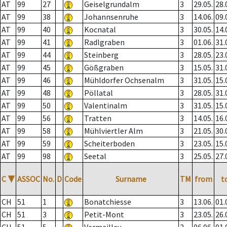
AT
99
27
Geiselgrundalm
3
29.05.
28.
AT
99
38
Johannsenruhe
3
14.06.
09.
AT
99
40
Kocnatal
3
30.05.
14.
AT
99
41
Radlgraben
3
01.06.
31.
AT
99
44
Steinberg
3
28.05.
23.
AT
99
45
Gößgraben
3
15.05.
31.
AT
99
46
Mühldorfer Ochsenalm
3
31.05.
15.
AT
99
48
Pöllatal
3
28.05.
31.
AT
99
50
Valentinalm
3
31.05.
15.
AT
99
56
Tratten
3
14.05.
16.
AT
99
58
Mühlviertler Alm
3
21.05.
30.
AT
99
59
Scheiterboden
3
23.05.
15.
AT
99
98
Seetal
3
25.05.
27.
C
▼
ASSOC
No.
D
Code
Surname
TM
from
t
CH
51
1
Bonatchiesse
3
13.06.
01.
CH
51
3
Petit-Mont
3
23.05.
26.