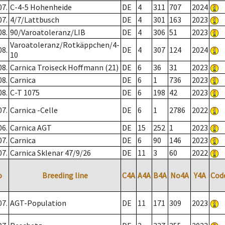
07.
C-4-5 Hohenheide
DE
4
311
707
2024
07.
4/7/Lattbusch
DE
4
301
163
2023
08.
90/Varoatoleranz/LIB
DE
4
306
51
2023
Varoatoleranz/Rotkäppchen/4-
08.
DE
4
307
124
2024
10
08.
Carnica Troiseck Hoffmann (21)
DE
6
36
31
2023
08.
Carnica
DE
6
1
736
2023
08.
C-T 1075
DE
6
198
42
2023
07.
Carnica -Celle
DE
6
1
2786
2022
06.
Carnica AGT
DE
15
252
1
2023
07.
Carnica
DE
6
90
146
2023
07.
Carnica Sklenar 47/9/26
DE
11
3
60
2022
o
Breeding line
C4A
A4A
B4A
No4A
Y4A
Cod
07.
AGT-Population
DE
11
171
309
2023