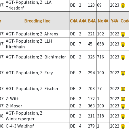
AGT-Population, Z: LLA
07.
DE
2
128
69
2023
Triesdorf
o
Breeding line
C4A
A4A
B4A
No4A
Y4A
Cod
07.
AGT-Population; Z: Ahrens
DE
2
221
102
2022
AGT-Population; Z: LLH
07.
DE
7
45
658
2023
Kirchhain
07.
AGT-Population; Z: Bichlmeier
DE
2
326
716
2023
07.
AGT-Population, Z: Frey
DE
2
294
100
2022
07.
AGT-Population, Z: Fischer
DE
2
703
77
2022
07.
Z: Witt
DE
2
172
1
2022
07.
Z: Moser
DE
2
363
200
2023
AGT-Population, Z:
08.
DE
2
211
318
2023
Wintersperger
08.
C-4-3 Waldhof
DE
4
279
1
2022