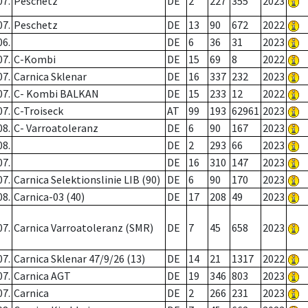
07.
Peschetz
DE
2
227
355
2023
07.
Peschetz
DE
13
90
672
2022
06.
DE
6
36
31
2023
07.
C-Kombi
DE
15
69
8
2022
07.
Carnica Sklenar
DE
16
337
232
2023
07.
C- Kombi BALKAN
DE
15
233
12
2022
07.
C-Troiseck
AT
99
193
62961
2023
08.
C- Varroatoleranz
DE
6
90
167
2023
08.
DE
2
293
66
2023
07.
DE
16
310
147
2023
07.
Carnica Selektionslinie LIB (90)
DE
6
90
170
2023
08.
Carnica-03 (40)
DE
17
208
49
2023
07.
Carnica Varroatoleranz (SMR)
DE
7
45
658
2023
07.
Carnica Sklenar 47/9/26 (13)
DE
14
21
1317
2022
07.
Carnica AGT
DE
19
346
803
2023
07.
Carnica
DE
2
266
231
2023