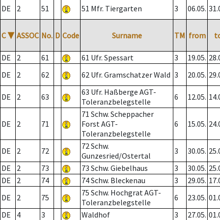
DE
2
51
51 Mfr. Tiergarten
3
06.05.
31.
C
▼
ASSOC
No.
D
Code
Surname
TM
from
t
DE
2
61
61 Ufr. Spessart
3
19.05.
28.
DE
2
62
62 Ufr. Gramschatzer Wald
3
20.05.
29.
63 Ufr. Haßberge AGT-
DE
2
63
6
12.05.
14.
Toleranzbelegstelle
71 Schw. Scheppacher
DE
2
71
Forst AGT-
6
15.05.
24.
Toleranzbelegstelle
72 Schw.
DE
2
72
3
30.05.
25.
Gunzesried/Ostertal
DE
2
73
73 Schw. Giebelhaus
3
30.05.
25.
DE
2
74
74 Schw. Bleckenau
3
29.05.
17.
75 Schw. Hochgrat AGT-
DE
2
75
6
23.05.
01.
Toleranzbelegstelle
DE
4
3
Waldhof
3
27.05.
01.