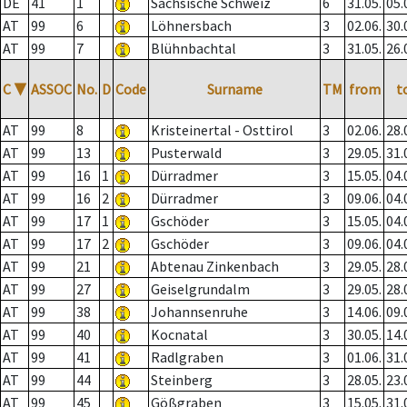
DE
41
1
Sächsische Schweiz
6
31.05.
05.
AT
99
6
Löhnersbach
3
02.06.
30.
AT
99
7
Blühnbachtal
3
31.05.
26.
C
▼
ASSOC
No.
D
Code
Surname
TM
from
t
AT
99
8
Kristeinertal - Osttirol
3
02.06.
28.
AT
99
13
Pusterwald
3
29.05.
31.
AT
99
16
1
Dürradmer
3
15.05.
04.
AT
99
16
2
Dürradmer
3
09.06.
04.
AT
99
17
1
Gschöder
3
15.05.
04.
AT
99
17
2
Gschöder
3
09.06.
04.
AT
99
21
Abtenau Zinkenbach
3
29.05.
28.
AT
99
27
Geiselgrundalm
3
29.05.
28.
AT
99
38
Johannsenruhe
3
14.06.
09.
AT
99
40
Kocnatal
3
30.05.
14.
AT
99
41
Radlgraben
3
01.06.
31.
AT
99
44
Steinberg
3
28.05.
23.
AT
99
45
Gößgraben
3
15.05.
31.