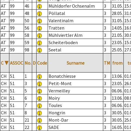
AT
99
46
Mühldorfer Ochsenalm
3
31.05.
15.
AT
99
48
Pöllatal
3
28.05.
31.
AT
99
50
Valentinalm
3
31.05.
15.
AT
99
56
Tratten
3
14.05.
16.
AT
99
58
Mühlviertler Alm
3
21.05.
30.
AT
99
59
Scheiterboden
3
23.05.
15.
AT
99
98
Seetal
3
25.05.
27.
C
▼
ASSOC
No.
D
Code
Surname
TM
from
t
CH
51
1
Bonatchiesse
3
13.06.
01.
CH
51
3
Petit-Mont
3
23.05.
26.
CH
51
5
Vermeilley
3
06.06.
01.
CH
51
6
Moiry
3
13.06.
08.
CH
51
7
Toules
3
06.06.
01.
CH
51
8
Hongrin
3
30.05.
01.
CH
51
21
Mont-Dar
3
30.05.
25.
CH
51
22
SADE
3
16.05.
01.