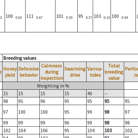
100
111
101
95
103
100
63
0.63
0.67
0.59
0.37
0.10
0.04
Breeding values
Calmness
Total
Honey
Defensive
Swarming
Varroa-
Perfo
e
during
breeding
yield
behavior
drive
index
n
inspection
value
Weighting in %
15
15
15
15
40
--
98
95
96
95
95
95
95
97
100
100
95
99
98
97
99
99
99
96
99
98
98
102
104
106
95
104
103
102