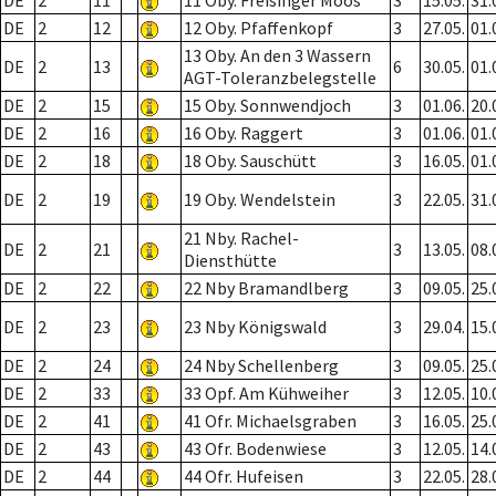
DE
2
11
11 Oby. Freisinger Moos
3
15.05.
31.
DE
2
12
12 Oby. Pfaffenkopf
3
27.05.
01.
13 Oby. An den 3 Wassern
DE
2
13
6
30.05.
01.
AGT-Toleranzbelegstelle
DE
2
15
15 Oby. Sonnwendjoch
3
01.06.
20.
DE
2
16
16 Oby. Raggert
3
01.06.
01.
DE
2
18
18 Oby. Sauschütt
3
16.05.
01.
DE
2
19
19 Oby. Wendelstein
3
22.05.
31.
21 Nby. Rachel-
DE
2
21
3
13.05.
08.
Diensthütte
DE
2
22
22 Nby Bramandlberg
3
09.05.
25.
DE
2
23
23 Nby Königswald
3
29.04.
15.
DE
2
24
24 Nby Schellenberg
3
09.05.
25.
DE
2
33
33 Opf. Am Kühweiher
3
12.05.
10.
DE
2
41
41 Ofr. Michaelsgraben
3
16.05.
25.
DE
2
43
43 Ofr. Bodenwiese
3
12.05.
14.
DE
2
44
44 Ofr. Hufeisen
3
22.05.
28.