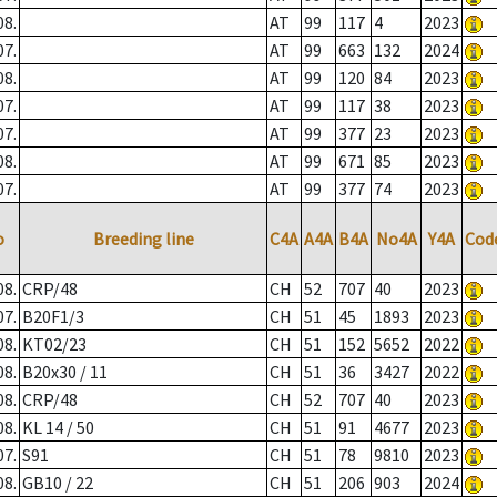
08.
AT
99
117
4
2023
07.
AT
99
663
132
2024
08.
AT
99
120
84
2023
07.
AT
99
117
38
2023
07.
AT
99
377
23
2023
08.
AT
99
671
85
2023
07.
AT
99
377
74
2023
o
Breeding line
C4A
A4A
B4A
No4A
Y4A
Cod
08.
CRP/48
CH
52
707
40
2023
07.
B20F1/3
CH
51
45
1893
2023
08.
KT02/23
CH
51
152
5652
2022
08.
B20x30 / 11
CH
51
36
3427
2022
08.
CRP/48
CH
52
707
40
2023
08.
KL 14 / 50
CH
51
91
4677
2023
07.
S91
CH
51
78
9810
2023
08.
GB10 / 22
CH
51
206
903
2024