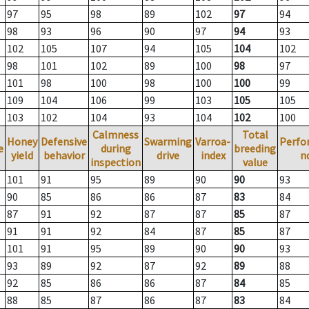
97
95
98
89
102
97
94
98
93
96
90
97
94
93
102
105
107
94
105
104
102
98
101
102
89
100
98
97
101
98
100
98
100
100
99
109
104
106
99
103
105
105
103
102
104
93
104
102
100
Calmness
Total
Honey
Defensive
Swarming
Varroa-
Perfo
e
during
breeding
yield
behavior
drive
index
n
inspection
value
101
91
95
89
90
90
93
90
85
86
86
87
83
84
87
91
92
87
87
85
87
91
91
92
84
87
85
87
101
91
95
89
90
90
93
93
89
92
87
92
89
88
92
85
86
86
87
84
85
88
85
87
86
87
83
84