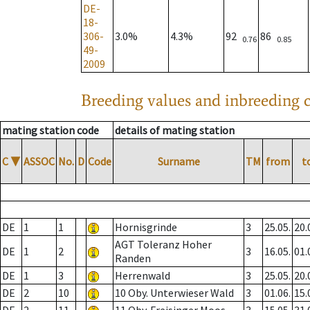
DE-
18-
306-
3.0%
4.3%
92
86
0.76
0.85
49-
2009
Breeding values and inbreeding c
mating station code
details of mating station
C
▼
ASSOC
No.
D
Code
Surname
TM
from
t
DE
1
1
Hornisgrinde
3
25.05.
20.
AGT Toleranz Hoher
DE
1
2
3
16.05.
01.
Randen
DE
1
3
Herrenwald
3
25.05.
20.
DE
2
10
10 Oby. Unterwieser Wald
3
01.06.
15.