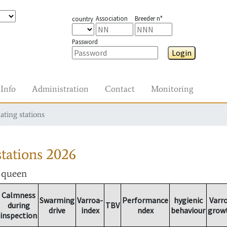
Association
Breeder n°
country
Password
Login
Info
Administration
Contact
Monitoring
ating stations
tations
2026
r queen
Calmness
Swarming
Varroa-
Performance
hygienic
Varr
during
TBV
drive
index
ndex
behaviour
grow
inspection