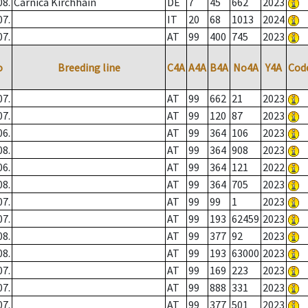
08.
Carnica Kirchhain
DE
7
45
662
2023
07.
IT
20
68
1013
2024
07.
AT
99
400
745
2023
o
Breeding line
C4A
A4A
B4A
No4A
Y4A
Cod
07.
AT
99
662
21
2023
07.
AT
99
120
87
2023
06.
AT
99
364
106
2023
08.
AT
99
364
908
2023
06.
AT
99
364
121
2022
08.
AT
99
364
705
2023
07.
AT
99
99
1
2023
07.
AT
99
193
62459
2023
08.
AT
99
377
92
2023
08.
AT
99
193
63000
2023
07.
AT
99
169
223
2023
07.
AT
99
888
331
2023
07.
AT
99
377
501
2023