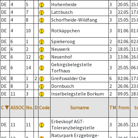
DE
4
5
Hohenheide
3
20.05.
15.
DE
4
7
Lattbusch
3
22.05.
17.
DE
4
8
Schorfheide-Wildfang
3
15.05.
15.
DE
4
10
Rotkäppchen
3
01.06.
01.
DE
6
1
Spiekeroog
2
02.06.
02.
DE
6
2
Neuwerk
2
18.05.
11.
DE
6
12
Neuenhof
3
13.06.
16.
Gebirgsbelegstelle
DE
6
14
3
25.05.
06.
Torfhaus
DE
8
1
2
Greifswalder Oie
6
02.06.
17.
DE
8
3
Dornbusch
2
26.06.
23.
DE
11
3
Inselbelegstelle Borkum
2
09.05.
18.
C
▼
ASSOC
No.
D
Code
Surname
TM
from
t
Erbeskopf AGT-
DE
11
11
3
26.05.
21.
Toleranzbelegstelle
Naturpark Erzgebirge-