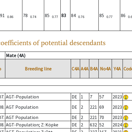
91
78
85
83
84
85
86
0.86
0.74
0.77
0.76
0.77
0.
oefficients of potential descendants
Mate (4A)
o
Breeding line
C4A
A4A
B4A
No4A
Y4A
Cod
07.
AGT-Population
DE
1
7
57
2023
08.
AGT Population
DE
2
221
69
2023
07.
AGT Population
DE
2
221
70
2023
08.
AGT-Population; Z: Köpke
DE
2
632
52
2024