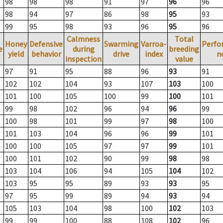
98
98
98
91
97
96
96
98
94
97
86
98
95
93
99
95
98
93
96
95
96
Calmness
Total
Honey
Defensive
Swarming
Varroa-
Perfo
e
during
breeding
yield
behavior
drive
index
n
inspection
value
97
91
95
88
96
93
91
102
102
104
93
107
103
100
101
100
105
100
99
100
101
99
98
102
96
94
96
99
100
98
101
99
97
98
100
101
103
104
96
96
99
101
100
100
105
97
97
99
101
100
101
102
90
99
98
98
103
104
106
94
105
104
102
103
95
95
89
93
93
95
97
95
99
89
94
93
94
105
103
104
98
100
102
103
99
99
100
88
108
102
96