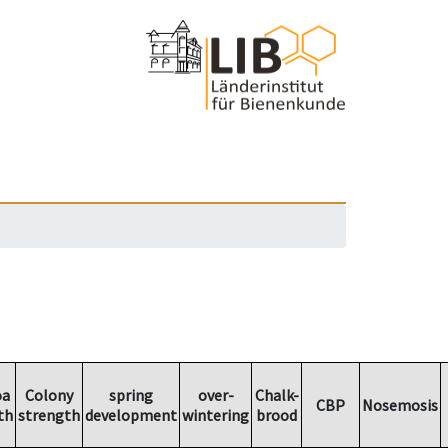
oa
Colony
spring
over-
Chalk-
CBP
Nosemosis
th
strength
development
wintering
brood