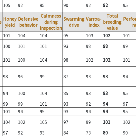
105
92
95
90
92
92
95
Calmness
Total
Honey
Defensive
Swarming
Varroa-
Perfo
e
during
breeding
yield
behavior
drive
index
n
inspection
value
101
104
104
95
103
102
101
100
101
101
93
98
98
99
101
100
104
98
102
102
101
98
96
99
87
93
93
94
94
100
104
85
93
93
95
99
99
101
93
92
94
97
101
94
95
93
94
94
95
104
102
105
97
99
101
102
97
92
93
84
73
80
90