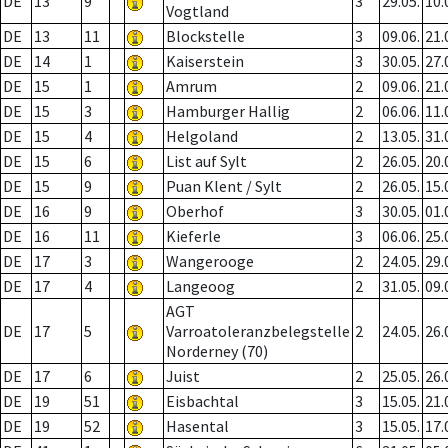
DE
13
9
3
29.05.
10.
Vogtland
DE
13
11
Blockstelle
3
09.06.
21.
DE
14
1
Kaiserstein
3
30.05.
27.
DE
15
1
Amrum
2
09.06.
21.
DE
15
3
Hamburger Hallig
2
06.06.
11.
DE
15
4
Helgoland
2
13.05.
31.
DE
15
6
List auf Sylt
2
26.05.
20.
DE
15
9
Puan Klent / Sylt
2
26.05.
15.
DE
16
9
Oberhof
3
30.05.
01.
DE
16
11
Kieferle
3
06.06.
25.
DE
17
3
Wangerooge
2
24.05.
29.
DE
17
4
Langeoog
2
31.05.
09.
AGT
DE
17
5
Varroatoleranzbelegstelle
2
24.05.
26.
Norderney (70)
DE
17
6
Juist
2
25.05.
26.
DE
19
51
Eisbachtal
3
15.05.
21.
DE
19
52
Hasental
3
15.05.
17.