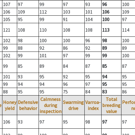
107
97
99
97
93
96
100
106
109
112
103
101
106
109
105
95
99
91
104
100
97
121
108
110
108
108
113
114
102
98
100
100
96
98
100
99
88
92
86
92
89
89
102
99
101
97
99
99
100
99
85
89
84
87
85
87
101
93
95
92
95
94
95
99
94
94
96
97
95
95
88
95
95
75
84
83
86
Calmness
Total
Honey
Defensive
Swarming
Varroa-
Perfo
e
during
breeding
yield
behavior
drive
index
n
inspection
value
106
93
97
95
98
97
97