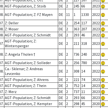
07.
AGT-Population; Z: Ott
DE
2
227
167
2021
08.
AGT-Population, Z: Stoib
DE
2
245
66
2023
08.
AGT-Population; Z: FZ Mayen
DE
11
1
1330
2022
07.
Z: Deller
DE
2
254
117
2022
08.
Z: Moser
DE
2
363
207
2023
08.
AGT-Population; Z: Schmidt
DE
2
293
46
2022
AGT-Population; Z:
07.
DE
2
211
318
2023
Wintersperger
08.
Z: Angela Tholen †
DE
2
736
240
2022
07.
AGT-Population; Z: Solleder
DE
2
256
780
2023
Ca.- Sklenar; Z: Andreas
08.
DE
2
308
14
2022
Levcenko
07.
AGT-Population; Z: Ahrens
DE
2
221
74
2023
07.
AGT Population; Z: Thein
DE
2
752
14
2023
07.
Z: Merz
DE
2
737
11
2023
07.
AGT-Population; Z: Schmidt
DE
2
293
66
2023
07.
AGT-Population, Z: Kempter
DE
2
298
45
2020