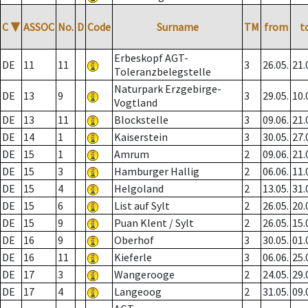
C
▼
ASSOC
No.
D
Code
Surname
TM
from
t
Erbeskopf AGT-
DE
11
11
3
26.05.
21.
Toleranzbelegstelle
Naturpark Erzgebirge-
DE
13
9
3
29.05.
10.
Vogtland
DE
13
11
Blockstelle
3
09.06.
21.
DE
14
1
Kaiserstein
3
30.05.
27.
DE
15
1
Amrum
2
09.06.
21.
DE
15
3
Hamburger Hallig
2
06.06.
11.
DE
15
4
Helgoland
2
13.05.
31.
DE
15
6
List auf Sylt
2
26.05.
20.
DE
15
9
Puan Klent / Sylt
2
26.05.
15.
DE
16
9
Oberhof
3
30.05.
01.
DE
16
11
Kieferle
3
06.06.
25.
DE
17
3
Wangerooge
2
24.05.
29.
DE
17
4
Langeoog
2
31.05.
09.