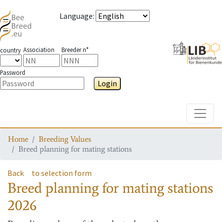
Language
:
Association
Breeder n°
country
Password
Login
Toggle
Home
Breeding Values
Breed planning for mating stations
Back
to selection form
Breed planning for mating stations
2026