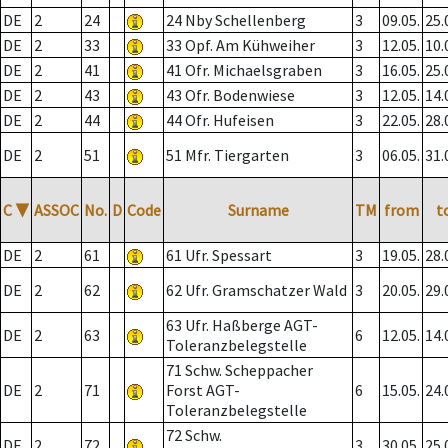
DE
2
24
24 Nby Schellenberg
3
09.05.
25.
DE
2
33
33 Opf. Am Kühweiher
3
12.05.
10.
DE
2
41
41 Ofr. Michaelsgraben
3
16.05.
25.
DE
2
43
43 Ofr. Bodenwiese
3
12.05.
14.
DE
2
44
44 Ofr. Hufeisen
3
22.05.
28.
DE
2
51
51 Mfr. Tiergarten
3
06.05.
31.
C
▼
ASSOC
No.
D
Code
Surname
TM
from
t
DE
2
61
61 Ufr. Spessart
3
19.05.
28.
DE
2
62
62 Ufr. Gramschatzer Wald
3
20.05.
29.
63 Ufr. Haßberge AGT-
DE
2
63
6
12.05.
14.
Toleranzbelegstelle
71 Schw. Scheppacher
DE
2
71
Forst AGT-
6
15.05.
24.
Toleranzbelegstelle
72 Schw.
DE
2
72
3
30.05.
25.