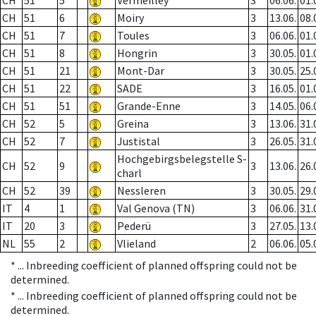
CH
51
5
Vermeilley
3
06.06.
01.
CH
51
6
Moiry
3
13.06.
08.
CH
51
7
Toules
3
06.06.
01.
CH
51
8
Hongrin
3
30.05.
01.
CH
51
21
Mont-Dar
3
30.05.
25.
CH
51
22
SADE
3
16.05.
01.
CH
51
51
Grande-Enne
3
14.05.
06.
CH
52
5
Greina
3
13.06.
31.
CH
52
7
Justistal
3
26.05.
31.
Hochgebirgsbelegstelle S-
CH
52
9
3
13.06.
26.
charl
CH
52
39
Nessleren
3
30.05.
29.
IT
4
1
Val Genova (TN)
3
06.06.
31.
IT
20
3
Pederü
3
27.05.
13.
NL
55
2
Vlieland
2
06.06.
05.
* ...
Inbreeding coefficient of planned offspring could not be
determined.
* ...
Inbreeding coefficient of planned offspring could not be
determined.