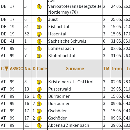
AGT
DE
17
5
Varroatoleranzbelegstelle
2
24.05.
26.
Norderney (70)
DE
17
6
Juist
2
25.05.
26.
DE
19
51
Eisbachtal
3
15.05.
21.
DE
19
52
Hasental
3
15.05.
17.
DE
41
1
Sächsische Schweiz
6
31.05.
05.
AT
99
6
Löhnersbach
3
02.06.
30.
AT
99
7
Blühnbachtal
3
31.05.
26.
C
▼
ASSOC
No.
D
Code
Surname
TM
from
t
AT
99
8
Kristeinertal - Osttirol
3
02.06.
28.
AT
99
13
Pusterwald
3
29.05.
31.
AT
99
16
1
Dürradmer
3
15.05.
04.
AT
99
16
2
Dürradmer
3
09.06.
04.
AT
99
17
1
Gschöder
3
15.05.
04.
AT
99
17
2
Gschöder
3
09.06.
04.
AT
99
21
Abtenau Zinkenbach
3
29.05.
28.