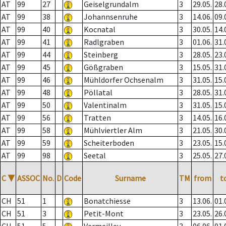
AT
99
27
Geiselgrundalm
3
29.05.
28.
AT
99
38
Johannsenruhe
3
14.06.
09.
AT
99
40
Kocnatal
3
30.05.
14.
AT
99
41
Radlgraben
3
01.06.
31.
AT
99
44
Steinberg
3
28.05.
23.
AT
99
45
Gößgraben
3
15.05.
31.
AT
99
46
Mühldorfer Ochsenalm
3
31.05.
15.
AT
99
48
Pöllatal
3
28.05.
31.
AT
99
50
Valentinalm
3
31.05.
15.
AT
99
56
Tratten
3
14.05.
16.
AT
99
58
Mühlviertler Alm
3
21.05.
30.
AT
99
59
Scheiterboden
3
23.05.
15.
AT
99
98
Seetal
3
25.05.
27.
C
▼
ASSOC
No.
D
Code
Surname
TM
from
t
CH
51
1
Bonatchiesse
3
13.06.
01.
CH
51
3
Petit-Mont
3
23.05.
26.