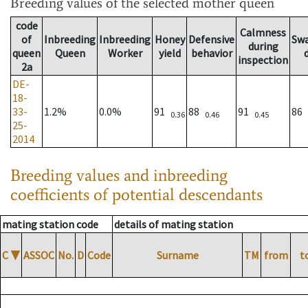
Breeding values
of the selected mother queen
code
Calmness
of
Inbreeding
Inbreeding
Honey
Defensive
Sw
during
queen
Queen
Worker
yield
behavior
inspection
2a
DE-
18-
33-
1.2%
0.0%
91
88
91
86
0.36
0.46
0.45
25-
2014
Breeding values and inbreeding
coefficients of potential descendants
mating station code
details of mating station
C
▼
ASSOC
No.
D
Code
Surname
TM
from
t