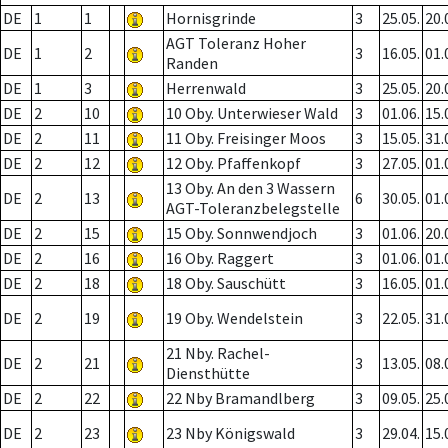
DE
1
1
Hornisgrinde
3
25.05.
20.
AGT Toleranz Hoher
DE
1
2
3
16.05.
01.
Randen
DE
1
3
Herrenwald
3
25.05.
20.
DE
2
10
10 Oby. Unterwieser Wald
3
01.06.
15.
DE
2
11
11 Oby. Freisinger Moos
3
15.05.
31.
DE
2
12
12 Oby. Pfaffenkopf
3
27.05.
01.
13 Oby. An den 3 Wassern
DE
2
13
6
30.05.
01.
AGT-Toleranzbelegstelle
DE
2
15
15 Oby. Sonnwendjoch
3
01.06.
20.
DE
2
16
16 Oby. Raggert
3
01.06.
01.
DE
2
18
18 Oby. Sauschütt
3
16.05.
01.
DE
2
19
19 Oby. Wendelstein
3
22.05.
31.
21 Nby. Rachel-
DE
2
21
3
13.05.
08.
Diensthütte
DE
2
22
22 Nby Bramandlberg
3
09.05.
25.
DE
2
23
23 Nby Königswald
3
29.04.
15.