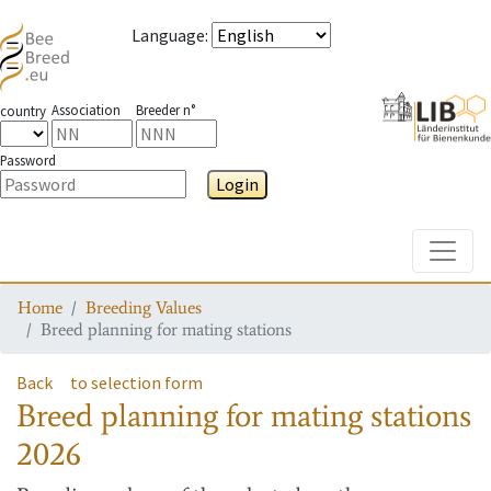
Language
:
Association
Breeder n°
country
Password
Login
Toggle
Home
Breeding Values
Breed planning for mating stations
Back
to selection form
Breed planning for mating stations
2026