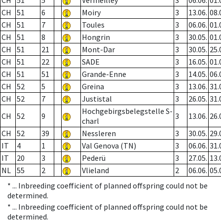
CH
51
5
Vermeilley
3
06.06.
01.
CH
51
6
Moiry
3
13.06.
08.
CH
51
7
Toules
3
06.06.
01.
CH
51
8
Hongrin
3
30.05.
01.
CH
51
21
Mont-Dar
3
30.05.
25.
CH
51
22
SADE
3
16.05.
01.
CH
51
51
Grande-Enne
3
14.05.
06.
CH
52
5
Greina
3
13.06.
31.
CH
52
7
Justistal
3
26.05.
31.
Hochgebirgsbelegstelle S-
CH
52
9
3
13.06.
26.
charl
CH
52
39
Nessleren
3
30.05.
29.
IT
4
1
Val Genova (TN)
3
06.06.
31.
IT
20
3
Pederü
3
27.05.
13.
NL
55
2
Vlieland
2
06.06.
05.
* ...
Inbreeding coefficient of planned offspring could not be
determined.
* ...
Inbreeding coefficient of planned offspring could not be
determined.