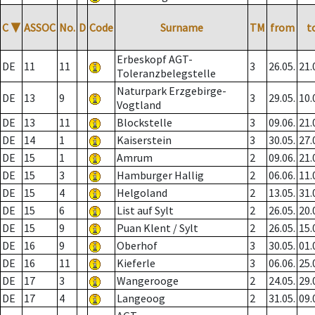
C
▼
ASSOC
No.
D
Code
Surname
TM
from
t
Erbeskopf AGT-
DE
11
11
3
26.05.
21.
Toleranzbelegstelle
Naturpark Erzgebirge-
DE
13
9
3
29.05.
10.
Vogtland
DE
13
11
Blockstelle
3
09.06.
21.
DE
14
1
Kaiserstein
3
30.05.
27.
DE
15
1
Amrum
2
09.06.
21.
DE
15
3
Hamburger Hallig
2
06.06.
11.
DE
15
4
Helgoland
2
13.05.
31.
DE
15
6
List auf Sylt
2
26.05.
20.
DE
15
9
Puan Klent / Sylt
2
26.05.
15.
DE
16
9
Oberhof
3
30.05.
01.
DE
16
11
Kieferle
3
06.06.
25.
DE
17
3
Wangerooge
2
24.05.
29.
DE
17
4
Langeoog
2
31.05.
09.