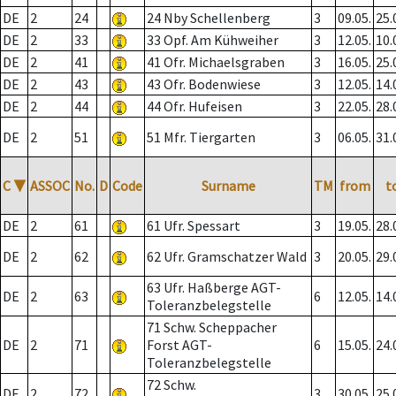
DE
2
24
24 Nby Schellenberg
3
09.05.
25.
DE
2
33
33 Opf. Am Kühweiher
3
12.05.
10.
DE
2
41
41 Ofr. Michaelsgraben
3
16.05.
25.
DE
2
43
43 Ofr. Bodenwiese
3
12.05.
14.
DE
2
44
44 Ofr. Hufeisen
3
22.05.
28.
DE
2
51
51 Mfr. Tiergarten
3
06.05.
31.
C
▼
ASSOC
No.
D
Code
Surname
TM
from
t
DE
2
61
61 Ufr. Spessart
3
19.05.
28.
DE
2
62
62 Ufr. Gramschatzer Wald
3
20.05.
29.
63 Ufr. Haßberge AGT-
DE
2
63
6
12.05.
14.
Toleranzbelegstelle
71 Schw. Scheppacher
DE
2
71
Forst AGT-
6
15.05.
24.
Toleranzbelegstelle
72 Schw.
DE
2
72
3
30.05.
25.