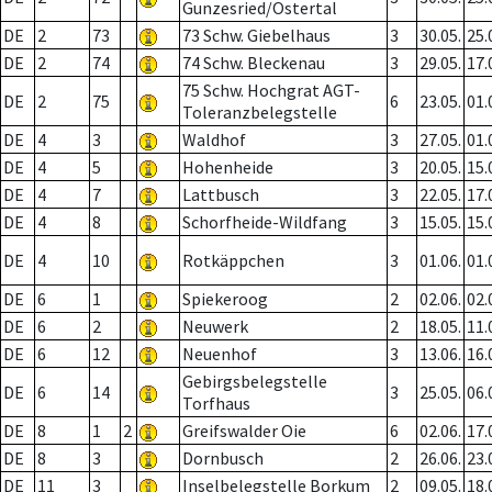
Gunzesried/Ostertal
DE
2
73
73 Schw. Giebelhaus
3
30.05.
25.
DE
2
74
74 Schw. Bleckenau
3
29.05.
17.
75 Schw. Hochgrat AGT-
DE
2
75
6
23.05.
01.
Toleranzbelegstelle
DE
4
3
Waldhof
3
27.05.
01.
DE
4
5
Hohenheide
3
20.05.
15.
DE
4
7
Lattbusch
3
22.05.
17.
DE
4
8
Schorfheide-Wildfang
3
15.05.
15.
DE
4
10
Rotkäppchen
3
01.06.
01.
DE
6
1
Spiekeroog
2
02.06.
02.
DE
6
2
Neuwerk
2
18.05.
11.
DE
6
12
Neuenhof
3
13.06.
16.
Gebirgsbelegstelle
DE
6
14
3
25.05.
06.
Torfhaus
DE
8
1
2
Greifswalder Oie
6
02.06.
17.
DE
8
3
Dornbusch
2
26.06.
23.
DE
11
3
Inselbelegstelle Borkum
2
09.05.
18.