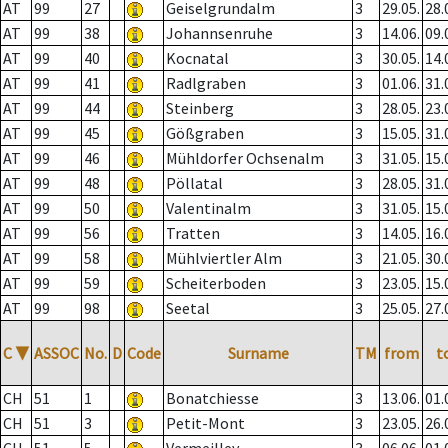
AT
99
27
Geiselgrundalm
3
29.05.
28.
AT
99
38
Johannsenruhe
3
14.06.
09.
AT
99
40
Kocnatal
3
30.05.
14.
AT
99
41
Radlgraben
3
01.06.
31.
AT
99
44
Steinberg
3
28.05.
23.
AT
99
45
Gößgraben
3
15.05.
31.
AT
99
46
Mühldorfer Ochsenalm
3
31.05.
15.
AT
99
48
Pöllatal
3
28.05.
31.
AT
99
50
Valentinalm
3
31.05.
15.
AT
99
56
Tratten
3
14.05.
16.
AT
99
58
Mühlviertler Alm
3
21.05.
30.
AT
99
59
Scheiterboden
3
23.05.
15.
AT
99
98
Seetal
3
25.05.
27.
C
▼
ASSOC
No.
D
Code
Surname
TM
from
t
CH
51
1
Bonatchiesse
3
13.06.
01.
CH
51
3
Petit-Mont
3
23.05.
26.