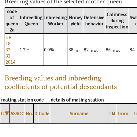
Breeding values
of the selected mother queen
code
Calmness
of
Inbreeding
Inbreeding
Honey
Defensive
Sw
during
queen
Queen
Worker
yield
behavior
inspection
2a
DE-
18-
33-
1.2%
0.0%
88
82
86
84
0.36
0.46
0.45
32-
2014
Breeding values and inbreeding
coefficients of potential descendants
mating station code
details of mating station
C
▼
ASSOC
No.
D
Code
Surname
TM
from
t