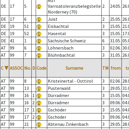
AGT
DE
17
5
Varroatoleranzbelegstelle
2
24.05.
26.
Norderney (70)
DE
17
6
Juist
2
25.05.
26.
DE
19
51
Eisbachtal
3
15.05.
21.
DE
19
52
Hasental
3
15.05.
17.
DE
41
1
Sächsische Schweiz
6
31.05.
05.
AT
99
6
Löhnersbach
3
02.06.
30.
AT
99
7
Blühnbachtal
3
31.05.
26.
C
▼
ASSOC
No.
D
Code
Surname
TM
from
t
AT
99
8
Kristeinertal - Osttirol
3
02.06.
28.
AT
99
13
Pusterwald
3
29.05.
31.
AT
99
16
1
Dürradmer
3
15.05.
04.
AT
99
16
2
Dürradmer
3
09.06.
04.
AT
99
17
1
Gschöder
3
15.05.
04.
AT
99
17
2
Gschöder
3
09.06.
04.
AT
99
21
Abtenau Zinkenbach
3
29.05.
28.