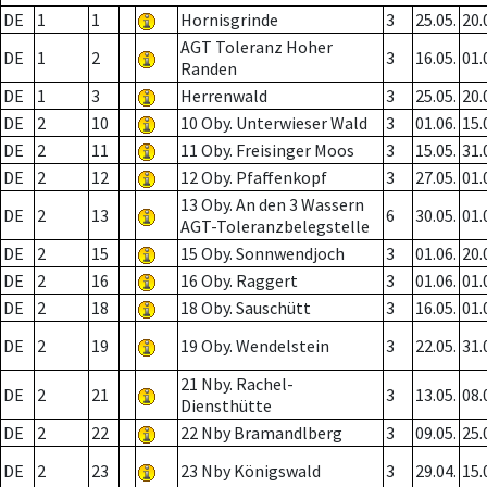
DE
1
1
Hornisgrinde
3
25.05.
20.
AGT Toleranz Hoher
DE
1
2
3
16.05.
01.
Randen
DE
1
3
Herrenwald
3
25.05.
20.
DE
2
10
10 Oby. Unterwieser Wald
3
01.06.
15.
DE
2
11
11 Oby. Freisinger Moos
3
15.05.
31.
DE
2
12
12 Oby. Pfaffenkopf
3
27.05.
01.
13 Oby. An den 3 Wassern
DE
2
13
6
30.05.
01.
AGT-Toleranzbelegstelle
DE
2
15
15 Oby. Sonnwendjoch
3
01.06.
20.
DE
2
16
16 Oby. Raggert
3
01.06.
01.
DE
2
18
18 Oby. Sauschütt
3
16.05.
01.
DE
2
19
19 Oby. Wendelstein
3
22.05.
31.
21 Nby. Rachel-
DE
2
21
3
13.05.
08.
Diensthütte
DE
2
22
22 Nby Bramandlberg
3
09.05.
25.
DE
2
23
23 Nby Königswald
3
29.04.
15.