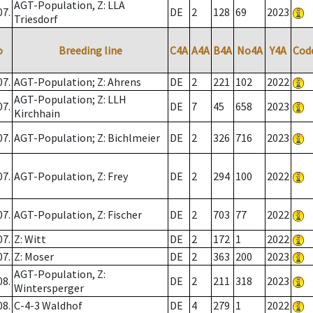
AGT-Population, Z: LLA
07.
DE
2
128
69
2023
Triesdorf
o
Breeding line
C4A
A4A
B4A
No4A
Y4A
Cod
07.
AGT-Population; Z: Ahrens
DE
2
221
102
2022
AGT-Population; Z: LLH
07.
DE
7
45
658
2023
Kirchhain
07.
AGT-Population; Z: Bichlmeier
DE
2
326
716
2023
07.
AGT-Population, Z: Frey
DE
2
294
100
2022
07.
AGT-Population, Z: Fischer
DE
2
703
77
2022
07.
Z: Witt
DE
2
172
1
2022
07.
Z: Moser
DE
2
363
200
2023
AGT-Population, Z:
08.
DE
2
211
318
2023
Wintersperger
08.
C-4-3 Waldhof
DE
4
279
1
2022