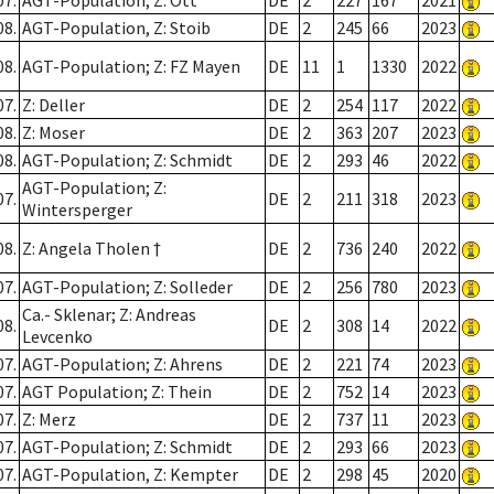
07.
AGT-Population; Z: Ott
DE
2
227
167
2021
08.
AGT-Population, Z: Stoib
DE
2
245
66
2023
08.
AGT-Population; Z: FZ Mayen
DE
11
1
1330
2022
07.
Z: Deller
DE
2
254
117
2022
08.
Z: Moser
DE
2
363
207
2023
08.
AGT-Population; Z: Schmidt
DE
2
293
46
2022
AGT-Population; Z:
07.
DE
2
211
318
2023
Wintersperger
08.
Z: Angela Tholen †
DE
2
736
240
2022
07.
AGT-Population; Z: Solleder
DE
2
256
780
2023
Ca.- Sklenar; Z: Andreas
08.
DE
2
308
14
2022
Levcenko
07.
AGT-Population; Z: Ahrens
DE
2
221
74
2023
07.
AGT Population; Z: Thein
DE
2
752
14
2023
07.
Z: Merz
DE
2
737
11
2023
07.
AGT-Population; Z: Schmidt
DE
2
293
66
2023
07.
AGT-Population, Z: Kempter
DE
2
298
45
2020