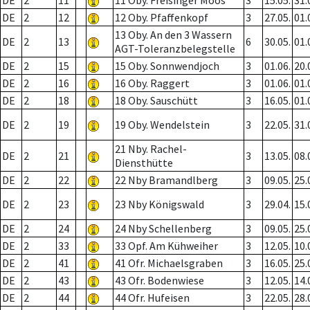
DE
2
11
11 Oby. Freisinger Moos
3
15.05.
31.
DE
2
12
12 Oby. Pfaffenkopf
3
27.05.
01.
13 Oby. An den 3 Wassern
DE
2
13
6
30.05.
01.
AGT-Toleranzbelegstelle
DE
2
15
15 Oby. Sonnwendjoch
3
01.06.
20.
DE
2
16
16 Oby. Raggert
3
01.06.
01.
DE
2
18
18 Oby. Sauschütt
3
16.05.
01.
DE
2
19
19 Oby. Wendelstein
3
22.05.
31.
21 Nby. Rachel-
DE
2
21
3
13.05.
08.
Diensthütte
DE
2
22
22 Nby Bramandlberg
3
09.05.
25.
DE
2
23
23 Nby Königswald
3
29.04.
15.
DE
2
24
24 Nby Schellenberg
3
09.05.
25.
DE
2
33
33 Opf. Am Kühweiher
3
12.05.
10.
DE
2
41
41 Ofr. Michaelsgraben
3
16.05.
25.
DE
2
43
43 Ofr. Bodenwiese
3
12.05.
14.
DE
2
44
44 Ofr. Hufeisen
3
22.05.
28.