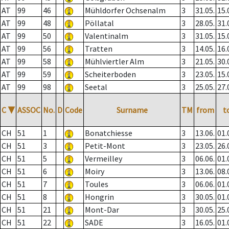
AT
99
46
Mühldorfer Ochsenalm
3
31.05.
15.
AT
99
48
Pöllatal
3
28.05.
31.
AT
99
50
Valentinalm
3
31.05.
15.
AT
99
56
Tratten
3
14.05.
16.
AT
99
58
Mühlviertler Alm
3
21.05.
30.
AT
99
59
Scheiterboden
3
23.05.
15.
AT
99
98
Seetal
3
25.05.
27.
C
▼
ASSOC
No.
D
Code
Surname
TM
from
t
CH
51
1
Bonatchiesse
3
13.06.
01.
CH
51
3
Petit-Mont
3
23.05.
26.
CH
51
5
Vermeilley
3
06.06.
01.
CH
51
6
Moiry
3
13.06.
08.
CH
51
7
Toules
3
06.06.
01.
CH
51
8
Hongrin
3
30.05.
01.
CH
51
21
Mont-Dar
3
30.05.
25.
CH
51
22
SADE
3
16.05.
01.