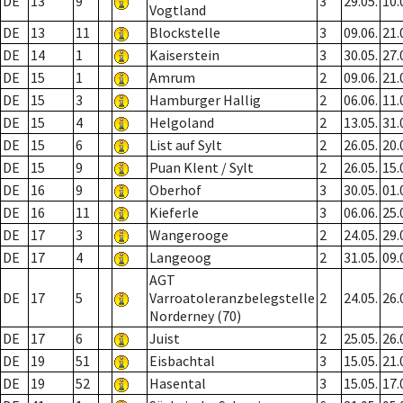
DE
13
9
3
29.05.
10.
Vogtland
DE
13
11
Blockstelle
3
09.06.
21.
DE
14
1
Kaiserstein
3
30.05.
27.
DE
15
1
Amrum
2
09.06.
21.
DE
15
3
Hamburger Hallig
2
06.06.
11.
DE
15
4
Helgoland
2
13.05.
31.
DE
15
6
List auf Sylt
2
26.05.
20.
DE
15
9
Puan Klent / Sylt
2
26.05.
15.
DE
16
9
Oberhof
3
30.05.
01.
DE
16
11
Kieferle
3
06.06.
25.
DE
17
3
Wangerooge
2
24.05.
29.
DE
17
4
Langeoog
2
31.05.
09.
AGT
DE
17
5
Varroatoleranzbelegstelle
2
24.05.
26.
Norderney (70)
DE
17
6
Juist
2
25.05.
26.
DE
19
51
Eisbachtal
3
15.05.
21.
DE
19
52
Hasental
3
15.05.
17.