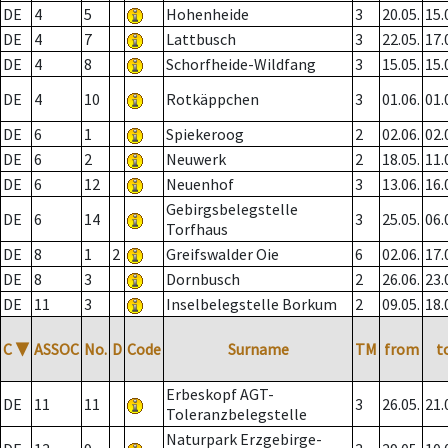
DE
4
5
Hohenheide
3
20.05.
15.
DE
4
7
Lattbusch
3
22.05.
17.
DE
4
8
Schorfheide-Wildfang
3
15.05.
15.
DE
4
10
Rotkäppchen
3
01.06.
01.
DE
6
1
Spiekeroog
2
02.06.
02.
DE
6
2
Neuwerk
2
18.05.
11.
DE
6
12
Neuenhof
3
13.06.
16.
Gebirgsbelegstelle
DE
6
14
3
25.05.
06.
Torfhaus
DE
8
1
2
Greifswalder Oie
6
02.06.
17.
DE
8
3
Dornbusch
2
26.06.
23.
DE
11
3
Inselbelegstelle Borkum
2
09.05.
18.
C
▼
ASSOC
No.
D
Code
Surname
TM
from
t
Erbeskopf AGT-
DE
11
11
3
26.05.
21.
Toleranzbelegstelle
Naturpark Erzgebirge-