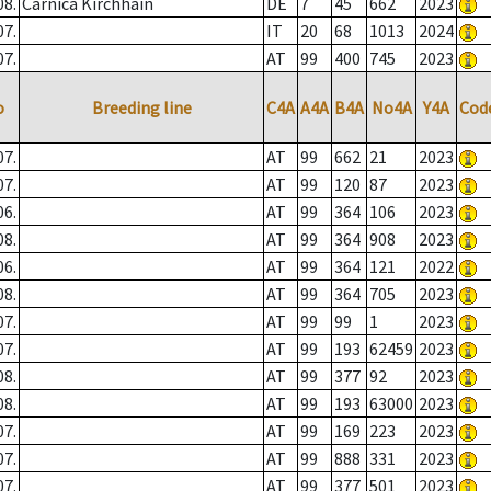
08.
Carnica Kirchhain
DE
7
45
662
2023
07.
IT
20
68
1013
2024
07.
AT
99
400
745
2023
o
Breeding line
C4A
A4A
B4A
No4A
Y4A
Cod
07.
AT
99
662
21
2023
07.
AT
99
120
87
2023
06.
AT
99
364
106
2023
08.
AT
99
364
908
2023
06.
AT
99
364
121
2022
08.
AT
99
364
705
2023
07.
AT
99
99
1
2023
07.
AT
99
193
62459
2023
08.
AT
99
377
92
2023
08.
AT
99
193
63000
2023
07.
AT
99
169
223
2023
07.
AT
99
888
331
2023
07.
AT
99
377
501
2023