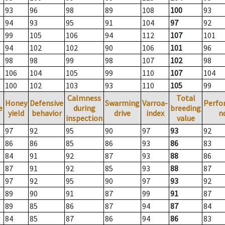
93
96
98
89
108
100
93
94
93
95
91
104
97
92
99
105
106
94
112
107
101
94
102
102
90
106
101
96
98
98
99
98
107
102
98
106
104
105
99
110
107
104
100
102
103
93
110
105
99
Calmness
Total
Honey
Defensive
Swarming
Varroa-
Perfo
e
during
breeding
yield
behavior
drive
index
n
inspection
value
97
92
95
90
97
93
92
86
86
85
86
93
86
83
84
91
92
87
93
88
86
87
91
92
85
93
88
87
97
92
95
90
97
93
92
89
90
91
87
99
91
87
89
85
86
87
94
87
84
84
85
87
86
94
86
83