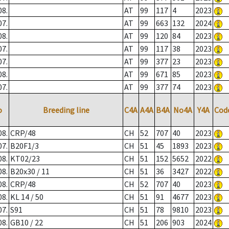
08.
AT
99
117
4
2023
07.
AT
99
663
132
2024
08.
AT
99
120
84
2023
07.
AT
99
117
38
2023
07.
AT
99
377
23
2023
08.
AT
99
671
85
2023
07.
AT
99
377
74
2023
o
Breeding line
C4A
A4A
B4A
No4A
Y4A
Cod
08.
CRP/48
CH
52
707
40
2023
07.
B20F1/3
CH
51
45
1893
2023
08.
KT02/23
CH
51
152
5652
2022
08.
B20x30 / 11
CH
51
36
3427
2022
08.
CRP/48
CH
52
707
40
2023
08.
KL 14 / 50
CH
51
91
4677
2023
07.
S91
CH
51
78
9810
2023
08.
GB10 / 22
CH
51
206
903
2024