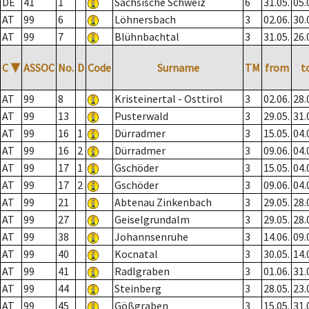
DE
41
1
Sächsische Schweiz
6
31.05.
05.
AT
99
6
Löhnersbach
3
02.06.
30.
AT
99
7
Blühnbachtal
3
31.05.
26.
C
▼
ASSOC
No.
D
Code
Surname
TM
from
t
AT
99
8
Kristeinertal - Osttirol
3
02.06.
28.
AT
99
13
Pusterwald
3
29.05.
31.
AT
99
16
1
Dürradmer
3
15.05.
04.
AT
99
16
2
Dürradmer
3
09.06.
04.
AT
99
17
1
Gschöder
3
15.05.
04.
AT
99
17
2
Gschöder
3
09.06.
04.
AT
99
21
Abtenau Zinkenbach
3
29.05.
28.
AT
99
27
Geiselgrundalm
3
29.05.
28.
AT
99
38
Johannsenruhe
3
14.06.
09.
AT
99
40
Kocnatal
3
30.05.
14.
AT
99
41
Radlgraben
3
01.06.
31.
AT
99
44
Steinberg
3
28.05.
23.
AT
99
45
Gößgraben
3
15.05.
31.