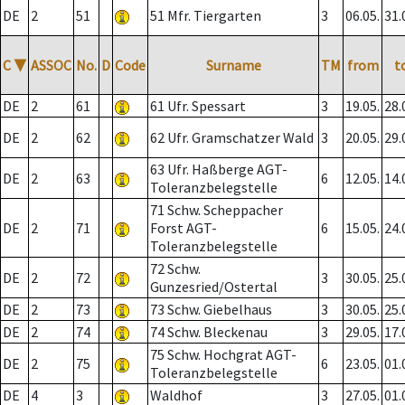
DE
2
51
51 Mfr. Tiergarten
3
06.05.
31.
C
▼
ASSOC
No.
D
Code
Surname
TM
from
t
DE
2
61
61 Ufr. Spessart
3
19.05.
28.
DE
2
62
62 Ufr. Gramschatzer Wald
3
20.05.
29.
63 Ufr. Haßberge AGT-
DE
2
63
6
12.05.
14.
Toleranzbelegstelle
71 Schw. Scheppacher
DE
2
71
Forst AGT-
6
15.05.
24.
Toleranzbelegstelle
72 Schw.
DE
2
72
3
30.05.
25.
Gunzesried/Ostertal
DE
2
73
73 Schw. Giebelhaus
3
30.05.
25.
DE
2
74
74 Schw. Bleckenau
3
29.05.
17.
75 Schw. Hochgrat AGT-
DE
2
75
6
23.05.
01.
Toleranzbelegstelle
DE
4
3
Waldhof
3
27.05.
01.