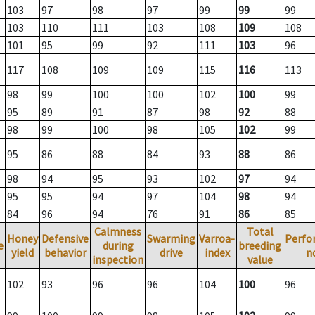
103
97
98
97
99
99
99
103
110
111
103
108
109
108
101
95
99
92
111
103
96
117
108
109
109
115
116
113
98
99
100
100
102
100
99
95
89
91
87
98
92
88
98
99
100
98
105
102
99
95
86
88
84
93
88
86
98
94
95
93
102
97
94
95
95
94
97
104
98
94
84
96
94
76
91
86
85
Calmness
Total
Honey
Defensive
Swarming
Varroa-
Perfo
e
during
breeding
yield
behavior
drive
index
n
inspection
value
102
93
96
96
104
100
96