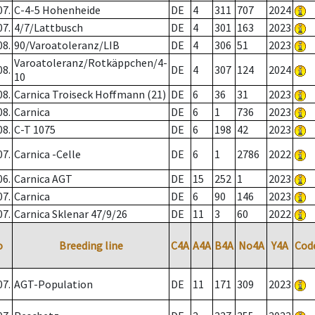
07.
C-4-5 Hohenheide
DE
4
311
707
2024
07.
4/7/Lattbusch
DE
4
301
163
2023
08.
90/Varoatoleranz/LIB
DE
4
306
51
2023
Varoatoleranz/Rotkäppchen/4-
08.
DE
4
307
124
2024
10
08.
Carnica Troiseck Hoffmann (21)
DE
6
36
31
2023
08.
Carnica
DE
6
1
736
2023
08.
C-T 1075
DE
6
198
42
2023
07.
Carnica -Celle
DE
6
1
2786
2022
06.
Carnica AGT
DE
15
252
1
2023
07.
Carnica
DE
6
90
146
2023
07.
Carnica Sklenar 47/9/26
DE
11
3
60
2022
o
Breeding line
C4A
A4A
B4A
No4A
Y4A
Cod
07.
AGT-Population
DE
11
171
309
2023