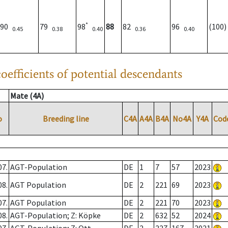
*
90
79
98
88
82
96
(100
0.45
0.38
0.40
0.36
0.40
oefficients of potential descendants
Mate (4A)
o
Breeding line
C4A
A4A
B4A
No4A
Y4A
Cod
07.
AGT-Population
DE
1
7
57
2023
08.
AGT Population
DE
2
221
69
2023
07.
AGT Population
DE
2
221
70
2023
08.
AGT-Population; Z: Köpke
DE
2
632
52
2024