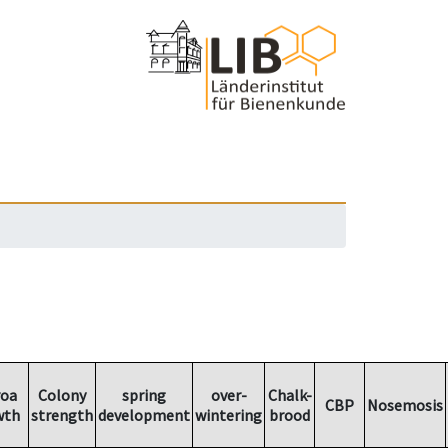
roa
Colony
spring
over-
Chalk-
CBP
Nosemosis
wth
strength
development
wintering
brood