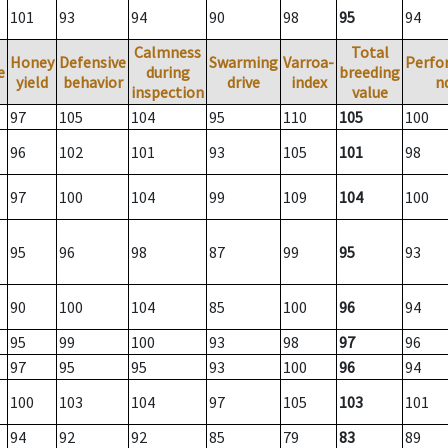
101
93
94
90
98
95
94
Calmness
Total
Honey
Defensive
Swarming
Varroa-
Perfo
e
during
breeding
yield
behavior
drive
index
n
inspection
value
97
105
104
95
110
105
100
96
102
101
93
105
101
98
97
100
104
99
109
104
100
95
96
98
87
99
95
93
90
100
104
85
100
96
94
95
99
100
93
98
97
96
97
95
95
93
100
96
94
100
103
104
97
105
103
101
94
92
92
85
79
83
89