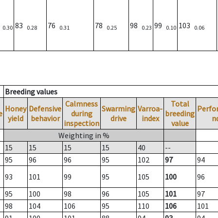
)
83
76
78
98
99
103
0.30
0.28
0.31
0.25
0.23
0.10
0.06
Breeding values
Calmness
Total
Honey
Defensive
Swarming
Varroa-
Perfo
e
during
breeding
yield
behavior
drive
index
n
inspection
value
Weighting in %
15
15
15
15
40
--
95
96
96
95
102
97
94
93
101
99
95
105
100
96
95
100
98
96
105
101
97
98
104
106
95
110
106
101