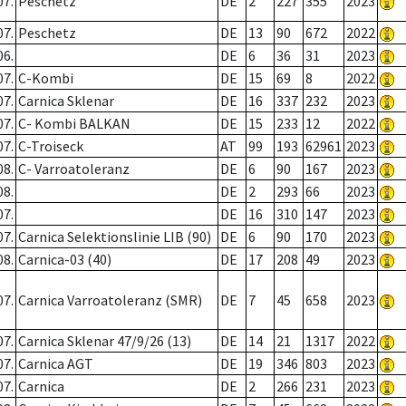
07.
Peschetz
DE
2
227
355
2023
07.
Peschetz
DE
13
90
672
2022
06.
DE
6
36
31
2023
07.
C-Kombi
DE
15
69
8
2022
07.
Carnica Sklenar
DE
16
337
232
2023
07.
C- Kombi BALKAN
DE
15
233
12
2022
07.
C-Troiseck
AT
99
193
62961
2023
08.
C- Varroatoleranz
DE
6
90
167
2023
08.
DE
2
293
66
2023
07.
DE
16
310
147
2023
07.
Carnica Selektionslinie LIB (90)
DE
6
90
170
2023
08.
Carnica-03 (40)
DE
17
208
49
2023
07.
Carnica Varroatoleranz (SMR)
DE
7
45
658
2023
07.
Carnica Sklenar 47/9/26 (13)
DE
14
21
1317
2022
07.
Carnica AGT
DE
19
346
803
2023
07.
Carnica
DE
2
266
231
2023