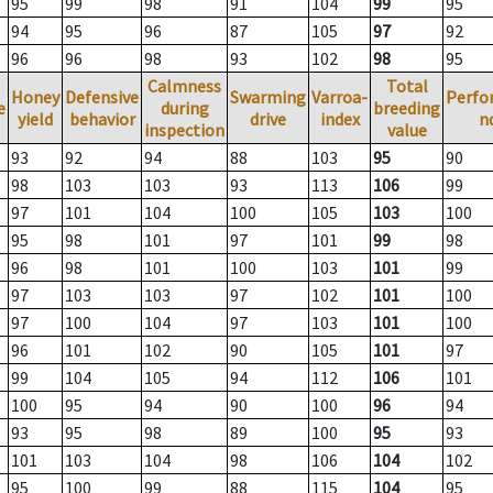
95
99
98
91
104
99
95
94
95
96
87
105
97
92
96
96
98
93
102
98
95
Calmness
Total
Honey
Defensive
Swarming
Varroa-
Perfo
e
during
breeding
yield
behavior
drive
index
n
inspection
value
93
92
94
88
103
95
90
98
103
103
93
113
106
99
97
101
104
100
105
103
100
95
98
101
97
101
99
98
96
98
101
100
103
101
99
97
103
103
97
102
101
100
97
100
104
97
103
101
100
96
101
102
90
105
101
97
99
104
105
94
112
106
101
100
95
94
90
100
96
94
93
95
98
89
100
95
93
101
103
104
98
106
104
102
95
100
99
88
115
104
95