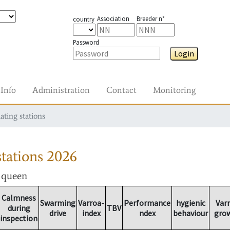
Association
Breeder n°
country
Password
Login
Info
Administration
Contact
Monitoring
ating stations
tations
2026
r queen
Calmness
Swarming
Varroa-
Performance
hygienic
Var
during
TBV
drive
index
ndex
behaviour
gro
inspection