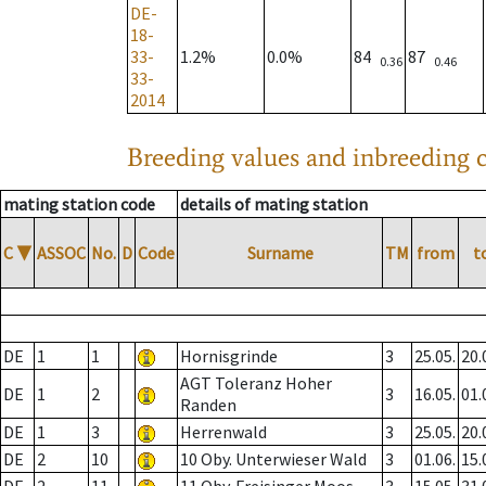
DE-
18-
33-
1.2%
0.0%
84
87
0.36
0.46
33-
2014
Breeding values and inbreeding c
mating station code
details of mating station
C
▼
ASSOC
No.
D
Code
Surname
TM
from
t
DE
1
1
Hornisgrinde
3
25.05.
20.
AGT Toleranz Hoher
DE
1
2
3
16.05.
01.
Randen
DE
1
3
Herrenwald
3
25.05.
20.
DE
2
10
10 Oby. Unterwieser Wald
3
01.06.
15.