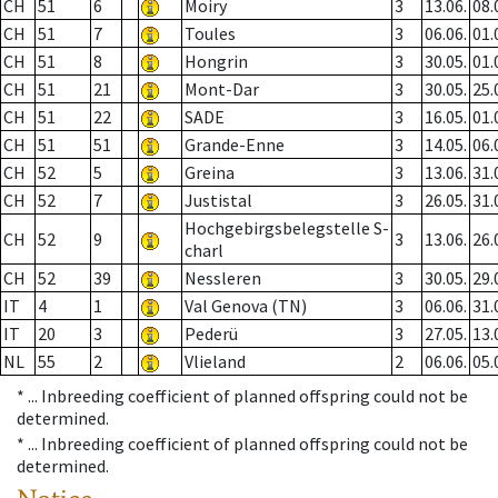
CH
51
6
Moiry
3
13.06.
08.
CH
51
7
Toules
3
06.06.
01.
CH
51
8
Hongrin
3
30.05.
01.
CH
51
21
Mont-Dar
3
30.05.
25.
CH
51
22
SADE
3
16.05.
01.
CH
51
51
Grande-Enne
3
14.05.
06.
CH
52
5
Greina
3
13.06.
31.
CH
52
7
Justistal
3
26.05.
31.
Hochgebirgsbelegstelle S-
CH
52
9
3
13.06.
26.
charl
CH
52
39
Nessleren
3
30.05.
29.
IT
4
1
Val Genova (TN)
3
06.06.
31.
IT
20
3
Pederü
3
27.05.
13.
NL
55
2
Vlieland
2
06.06.
05.
* ...
Inbreeding coefficient of planned offspring could not be
determined.
* ...
Inbreeding coefficient of planned offspring could not be
determined.