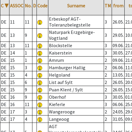
C
▼
ASSOC
No.
D
Code
Surname
TM
from
t
Erbeskopf AGT-
DE
11
11
3
26.05.
21.
Toleranzbelegstelle
Naturpark Erzgebirge-
DE
13
9
3
29.05.
10.
Vogtland
DE
13
11
Blockstelle
3
09.06.
21.
DE
14
1
Kaiserstein
3
30.05.
27.
DE
15
1
Amrum
2
09.06.
21.
DE
15
3
Hamburger Hallig
2
06.06.
11.
DE
15
4
Helgoland
2
13.05.
31.
DE
15
6
List auf Sylt
2
26.05.
20.
DE
15
9
Puan Klent / Sylt
2
26.05.
15.
DE
16
9
Oberhof
3
30.05.
01.
DE
16
11
Kieferle
3
06.06.
25.
DE
17
3
Wangerooge
2
24.05.
29.
DE
17
4
Langeoog
2
31.05.
09.
AGT