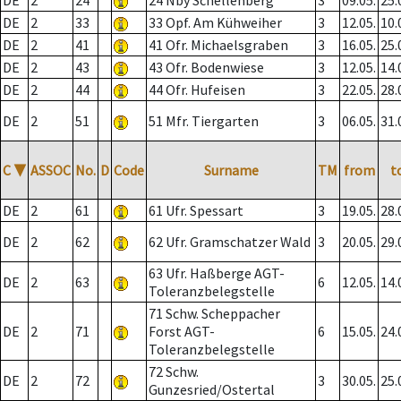
DE
2
24
24 Nby Schellenberg
3
09.05.
25.
DE
2
33
33 Opf. Am Kühweiher
3
12.05.
10.
DE
2
41
41 Ofr. Michaelsgraben
3
16.05.
25.
DE
2
43
43 Ofr. Bodenwiese
3
12.05.
14.
DE
2
44
44 Ofr. Hufeisen
3
22.05.
28.
DE
2
51
51 Mfr. Tiergarten
3
06.05.
31.
C
▼
ASSOC
No.
D
Code
Surname
TM
from
t
DE
2
61
61 Ufr. Spessart
3
19.05.
28.
DE
2
62
62 Ufr. Gramschatzer Wald
3
20.05.
29.
63 Ufr. Haßberge AGT-
DE
2
63
6
12.05.
14.
Toleranzbelegstelle
71 Schw. Scheppacher
DE
2
71
Forst AGT-
6
15.05.
24.
Toleranzbelegstelle
72 Schw.
DE
2
72
3
30.05.
25.
Gunzesried/Ostertal