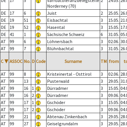
DE
17
5
Varroatoleranzbelegstelle
2
24.05.
26.
Norderney (70)
DE
17
6
Juist
2
25.05.
26.
DE
19
51
Eisbachtal
3
15.05.
21.
DE
19
52
Hasental
3
15.05.
17.
DE
41
1
Sächsische Schweiz
6
31.05.
05.
AT
99
6
Löhnersbach
3
02.06.
30.
AT
99
7
Blühnbachtal
3
31.05.
26.
C
▼
ASSOC
No.
D
Code
Surname
TM
from
t
AT
99
8
Kristeinertal - Osttirol
3
02.06.
28.
AT
99
13
Pusterwald
3
29.05.
31.
AT
99
16
1
Dürradmer
3
15.05.
04.
AT
99
16
2
Dürradmer
3
09.06.
04.
AT
99
17
1
Gschöder
3
15.05.
04.
AT
99
17
2
Gschöder
3
09.06.
04.
AT
99
21
Abtenau Zinkenbach
3
29.05.
28.
AT
99
27
Geiselgrundalm
3
29.05.
28.