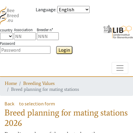
Language
:
Association
Breeder n°
country
Password
Login
Toggle
Home
Breeding Values
Breed planning for mating stations
Back
to selection form
Breed planning for mating stations
2026