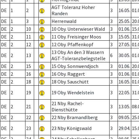
AGT Toleranz Hoher
DE
1
2
3
16.05.
01.
Randen
DE
1
3
Herrenwald
3
25.05.
20.
DE
2
10
10 Oby. Unterwieser Wald
3
01.06.
15.
DE
2
11
11 Oby. Freisinger Moos
3
15.05.
31.
DE
2
12
12 Oby. Pfaffenkopf
3
27.05.
01.
13 Oby. An den 3 Wassern
DE
2
13
6
30.05.
01.
AGT-Toleranzbelegstelle
DE
2
15
15 Oby. Sonnwendjoch
3
01.06.
20.
DE
2
16
16 Oby. Raggert
3
01.06.
01.
DE
2
18
18 Oby. Sauschütt
3
16.05.
01.
DE
2
19
19 Oby. Wendelstein
3
22.05.
31.
21 Nby. Rachel-
DE
2
21
3
13.05.
08.
Diensthütte
DE
2
22
22 Nby Bramandlberg
3
09.05.
25.
DE
2
23
23 Nby Königswald
3
29.04.
15.