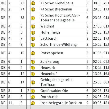
DE
2
73
73 Schw. Giebelhaus
3
30.05.
25.
DE
2
74
74 Schw. Bleckenau
3
29.05.
17.
75 Schw. Hochgrat AGT-
DE
2
75
6
23.05.
01.
Toleranzbelegstelle
DE
4
3
Waldhof
3
27.05.
01.
DE
4
5
Hohenheide
3
20.05.
15.
DE
4
7
Lattbusch
3
22.05.
17.
DE
4
8
Schorfheide-Wildfang
3
15.05.
15.
DE
4
10
Rotkäppchen
3
01.06.
01.
DE
6
1
Spiekeroog
2
02.06.
02.
DE
6
2
Neuwerk
2
18.05.
11.
DE
6
12
Neuenhof
3
13.06.
16.
Gebirgsbelegstelle
DE
6
14
3
25.05.
06.
Torfhaus
DE
8
1
2
Greifswalder Oie
6
02.06.
17.
DE
8
3
Dornbusch
2
26.06.
23.
DE
11
3
Inselbelegstelle Borkum
2
09.05.
18.