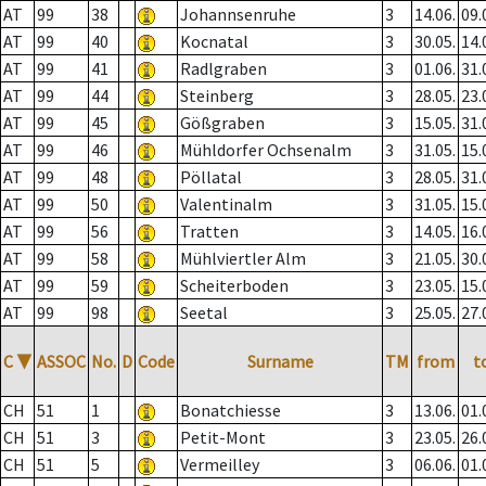
AT
99
38
Johannsenruhe
3
14.06.
09.
AT
99
40
Kocnatal
3
30.05.
14.
AT
99
41
Radlgraben
3
01.06.
31.
AT
99
44
Steinberg
3
28.05.
23.
AT
99
45
Gößgraben
3
15.05.
31.
AT
99
46
Mühldorfer Ochsenalm
3
31.05.
15.
AT
99
48
Pöllatal
3
28.05.
31.
AT
99
50
Valentinalm
3
31.05.
15.
AT
99
56
Tratten
3
14.05.
16.
AT
99
58
Mühlviertler Alm
3
21.05.
30.
AT
99
59
Scheiterboden
3
23.05.
15.
AT
99
98
Seetal
3
25.05.
27.
C
▼
ASSOC
No.
D
Code
Surname
TM
from
t
CH
51
1
Bonatchiesse
3
13.06.
01.
CH
51
3
Petit-Mont
3
23.05.
26.
CH
51
5
Vermeilley
3
06.06.
01.