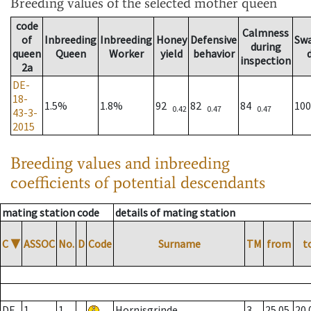
Breeding values
of the selected mother queen
code
Calmness
of
Inbreeding
Inbreeding
Honey
Defensive
Sw
during
queen
Queen
Worker
yield
behavior
inspection
2a
DE-
18-
1.5%
1.8%
92
82
84
10
0.42
0.47
0.47
43-3-
2015
Breeding values and inbreeding
coefficients of potential descendants
mating station code
details of mating station
C
▼
ASSOC
No.
D
Code
Surname
TM
from
t
DE
1
1
Hornisgrinde
3
25.05.
20.