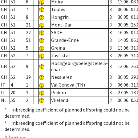
CH
51
6
Moiry
3
13.06.
08.
CH
51
7
Toules
3
06.06.
01.
CH
51
8
Hongrin
3
30.05.
01.
CH
51
21
Mont-Dar
3
30.05.
25.
CH
51
22
SADE
3
16.05.
01.
CH
51
51
Grande-Enne
3
14.05.
06.
CH
52
5
Greina
3
13.06.
31.
CH
52
7
Justistal
3
26.05.
31.
Hochgebirgsbelegstelle S-
CH
52
9
3
13.06.
26.
charl
CH
52
39
Nessleren
3
30.05.
29.
IT
4
1
Val Genova (TN)
3
06.06.
31.
IT
20
3
Pederü
3
27.05.
13.
NL
55
2
Vlieland
2
06.06.
05.
* ...
Inbreeding coefficient of planned offspring could not be
determined.
* ...
Inbreeding coefficient of planned offspring could not be
determined.