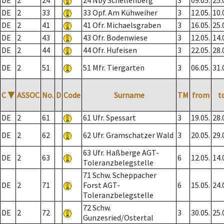
DE
2
24
24 Nby Schellenberg
3
09.05.
25.
DE
2
33
33 Opf. Am Kühweiher
3
12.05.
10.
DE
2
41
41 Ofr. Michaelsgraben
3
16.05.
25.
DE
2
43
43 Ofr. Bodenwiese
3
12.05.
14.
DE
2
44
44 Ofr. Hufeisen
3
22.05.
28.
DE
2
51
51 Mfr. Tiergarten
3
06.05.
31.
C
▼
ASSOC
No.
D
Code
Surname
TM
from
t
DE
2
61
61 Ufr. Spessart
3
19.05.
28.
DE
2
62
62 Ufr. Gramschatzer Wald
3
20.05.
29.
63 Ufr. Haßberge AGT-
DE
2
63
6
12.05.
14.
Toleranzbelegstelle
71 Schw. Scheppacher
DE
2
71
Forst AGT-
6
15.05.
24.
Toleranzbelegstelle
72 Schw.
DE
2
72
3
30.05.
25.
Gunzesried/Ostertal