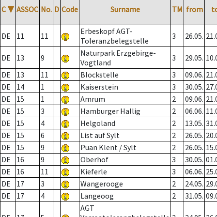
C
▼
ASSOC
No.
D
Code
Surname
TM
from
t
Erbeskopf AGT-
DE
11
11
3
26.05.
21.
Toleranzbelegstelle
Naturpark Erzgebirge-
DE
13
9
3
29.05.
10.
Vogtland
DE
13
11
Blockstelle
3
09.06.
21.
DE
14
1
Kaiserstein
3
30.05.
27.
DE
15
1
Amrum
2
09.06.
21.
DE
15
3
Hamburger Hallig
2
06.06.
11.
DE
15
4
Helgoland
2
13.05.
31.
DE
15
6
List auf Sylt
2
26.05.
20.
DE
15
9
Puan Klent / Sylt
2
26.05.
15.
DE
16
9
Oberhof
3
30.05.
01.
DE
16
11
Kieferle
3
06.06.
25.
DE
17
3
Wangerooge
2
24.05.
29.
DE
17
4
Langeoog
2
31.05.
09.
AGT