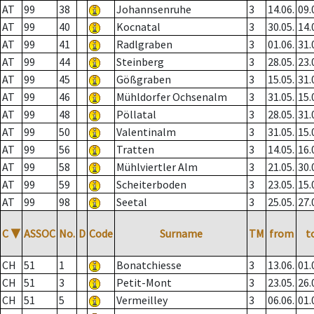
AT
99
38
Johannsenruhe
3
14.06.
09.
AT
99
40
Kocnatal
3
30.05.
14.
AT
99
41
Radlgraben
3
01.06.
31.
AT
99
44
Steinberg
3
28.05.
23.
AT
99
45
Gößgraben
3
15.05.
31.
AT
99
46
Mühldorfer Ochsenalm
3
31.05.
15.
AT
99
48
Pöllatal
3
28.05.
31.
AT
99
50
Valentinalm
3
31.05.
15.
AT
99
56
Tratten
3
14.05.
16.
AT
99
58
Mühlviertler Alm
3
21.05.
30.
AT
99
59
Scheiterboden
3
23.05.
15.
AT
99
98
Seetal
3
25.05.
27.
C
▼
ASSOC
No.
D
Code
Surname
TM
from
t
CH
51
1
Bonatchiesse
3
13.06.
01.
CH
51
3
Petit-Mont
3
23.05.
26.
CH
51
5
Vermeilley
3
06.06.
01.