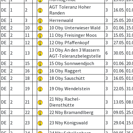
AGT Toleranz Hoher
DE
1
2
3
16.05.
01.
Randen
DE
1
3
Herrenwald
3
25.05.
20.
DE
2
10
10 Oby. Unterwieser Wald
3
01.06.
15.
DE
2
11
11 Oby. Freisinger Moos
3
15.05.
31.
DE
2
12
12 Oby. Pfaffenkopf
3
27.05.
01.
13 Oby. An den 3 Wassern
DE
2
13
6
30.05.
01.
AGT-Toleranzbelegstelle
DE
2
15
15 Oby. Sonnwendjoch
3
01.06.
20.
DE
2
16
16 Oby. Raggert
3
01.06.
01.
DE
2
18
18 Oby. Sauschütt
3
16.05.
01.
DE
2
19
19 Oby. Wendelstein
3
22.05.
31.
21 Nby. Rachel-
DE
2
21
3
13.05.
08.
Diensthütte
DE
2
22
22 Nby Bramandlberg
3
09.05.
25.
DE
2
23
23 Nby Königswald
3
29.04.
15.