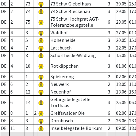
DE
2
73
73 Schw. Giebelhaus
3
30.05.
25.
DE
2
74
74 Schw. Bleckenau
3
29.05.
17.
75 Schw. Hochgrat AGT-
DE
2
75
6
23.05.
01.
Toleranzbelegstelle
DE
4
3
Waldhof
3
27.05.
01.
DE
4
5
Hohenheide
3
20.05.
15.
DE
4
7
Lattbusch
3
22.05.
17.
DE
4
8
Schorfheide-Wildfang
3
15.05.
15.
DE
4
10
Rotkäppchen
3
01.06.
01.
DE
6
1
Spiekeroog
2
02.06.
02.
DE
6
2
Neuwerk
2
18.05.
11.
DE
6
12
Neuenhof
3
13.06.
16.
Gebirgsbelegstelle
DE
6
14
3
25.05.
06.
Torfhaus
DE
8
1
2
Greifswalder Oie
6
02.06.
17.
DE
8
3
Dornbusch
2
26.06.
23.
DE
11
3
Inselbelegstelle Borkum
2
09.05.
18.