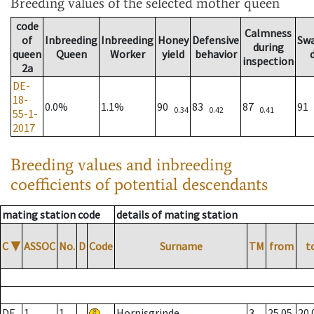
Breeding values
of the selected mother queen
code
Calmness
of
Inbreeding
Inbreeding
Honey
Defensive
Sw
during
queen
Queen
Worker
yield
behavior
inspection
2a
DE-
18-
0.0%
1.1%
90
83
87
91
0.34
0.42
0.41
55-1-
2017
Breeding values and inbreeding
coefficients of potential descendants
mating station code
details of mating station
C
▼
ASSOC
No.
D
Code
Surname
TM
from
t
DE
1
1
Hornisgrinde
3
25.05.
20.