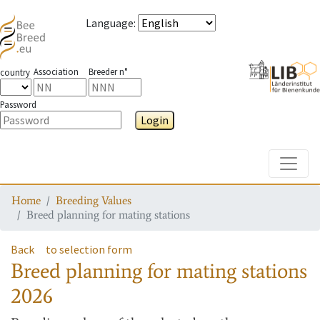
Language
:
Association
Breeder n°
country
Password
Login
Toggle
Home
Breeding Values
Breed planning for mating stations
Back
to selection form
Breed planning for mating stations
2026