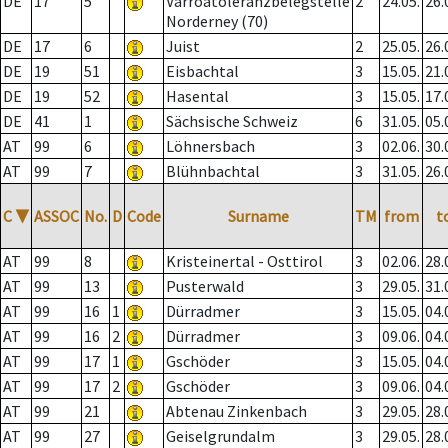
DE
17
5
Varroatoleranzbelegstelle
2
24.05.
26.
Norderney (70)
DE
17
6
Juist
2
25.05.
26.
DE
19
51
Eisbachtal
3
15.05.
21.
DE
19
52
Hasental
3
15.05.
17.
DE
41
1
Sächsische Schweiz
6
31.05.
05.
AT
99
6
Löhnersbach
3
02.06.
30.
AT
99
7
Blühnbachtal
3
31.05.
26.
C
▼
ASSOC
No.
D
Code
Surname
TM
from
t
AT
99
8
Kristeinertal - Osttirol
3
02.06.
28.
AT
99
13
Pusterwald
3
29.05.
31.
AT
99
16
1
Dürradmer
3
15.05.
04.
AT
99
16
2
Dürradmer
3
09.06.
04.
AT
99
17
1
Gschöder
3
15.05.
04.
AT
99
17
2
Gschöder
3
09.06.
04.
AT
99
21
Abtenau Zinkenbach
3
29.05.
28.
AT
99
27
Geiselgrundalm
3
29.05.
28.