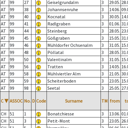
AT
99
27
Geiselgrundalm
3
29.05.
28.
AT
99
38
Johannsenruhe
3
14.06.
09.
AT
99
40
Kocnatal
3
30.05.
14.
AT
99
41
Radlgraben
3
01.06.
31.
AT
99
44
Steinberg
3
28.05.
23.
AT
99
45
Gößgraben
3
15.05.
31.
AT
99
46
Mühldorfer Ochsenalm
3
31.05.
15.
AT
99
48
Pöllatal
3
28.05.
31.
AT
99
50
Valentinalm
3
31.05.
15.
AT
99
56
Tratten
3
14.05.
16.
AT
99
58
Mühlviertler Alm
3
21.05.
30.
AT
99
59
Scheiterboden
3
23.05.
15.
AT
99
98
Seetal
3
25.05.
27.
C
▼
ASSOC
No.
D
Code
Surname
TM
from
t
CH
51
1
Bonatchiesse
3
13.06.
01.
CH
51
3
Petit-Mont
3
23.05.
26.