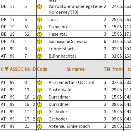
AGT
DE
17
5
Varroatoleranzbelegstelle
2
24.05.
26.
Norderney (70)
DE
17
6
Juist
2
25.05.
26.
DE
19
51
Eisbachtal
3
15.05.
21.
DE
19
52
Hasental
3
15.05.
17.
DE
41
1
Sächsische Schweiz
6
31.05.
05.
AT
99
6
Löhnersbach
3
02.06.
30.
AT
99
7
Blühnbachtal
3
31.05.
26.
C
▼
ASSOC
No.
D
Code
Surname
TM
from
t
AT
99
8
Kristeinertal - Osttirol
3
02.06.
28.
AT
99
13
Pusterwald
3
29.05.
31.
AT
99
16
1
Dürradmer
3
15.05.
04.
AT
99
16
2
Dürradmer
3
09.06.
04.
AT
99
17
1
Gschöder
3
15.05.
04.
AT
99
17
2
Gschöder
3
09.06.
04.
AT
99
21
Abtenau Zinkenbach
3
29.05.
28.