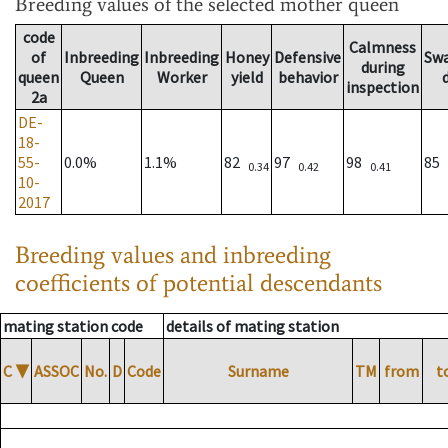
Breeding values
of the selected mother queen
code
Calmness
of
Inbreeding
Inbreeding
Honey
Defensive
Sw
during
queen
Queen
Worker
yield
behavior
inspection
2a
DE-
18-
55-
0.0%
1.1%
82
97
98
85
0.34
0.42
0.41
10-
2017
Breeding values and inbreeding
coefficients of potential descendants
mating station code
details of mating station
C
▼
ASSOC
No.
D
Code
Surname
TM
from
t