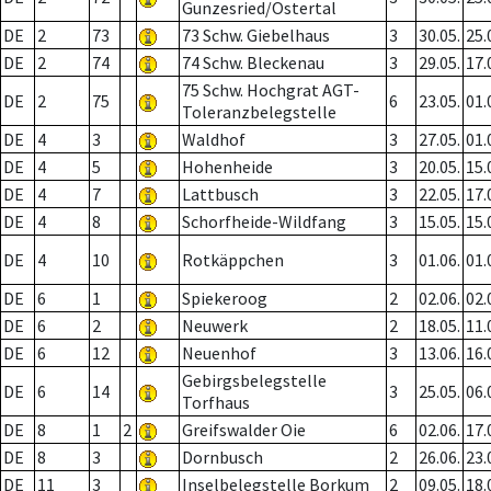
Gunzesried/Ostertal
DE
2
73
73 Schw. Giebelhaus
3
30.05.
25.
DE
2
74
74 Schw. Bleckenau
3
29.05.
17.
75 Schw. Hochgrat AGT-
DE
2
75
6
23.05.
01.
Toleranzbelegstelle
DE
4
3
Waldhof
3
27.05.
01.
DE
4
5
Hohenheide
3
20.05.
15.
DE
4
7
Lattbusch
3
22.05.
17.
DE
4
8
Schorfheide-Wildfang
3
15.05.
15.
DE
4
10
Rotkäppchen
3
01.06.
01.
DE
6
1
Spiekeroog
2
02.06.
02.
DE
6
2
Neuwerk
2
18.05.
11.
DE
6
12
Neuenhof
3
13.06.
16.
Gebirgsbelegstelle
DE
6
14
3
25.05.
06.
Torfhaus
DE
8
1
2
Greifswalder Oie
6
02.06.
17.
DE
8
3
Dornbusch
2
26.06.
23.
DE
11
3
Inselbelegstelle Borkum
2
09.05.
18.