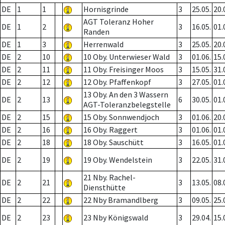
DE
1
1
Hornisgrinde
3
25.05.
20.
AGT Toleranz Hoher
DE
1
2
3
16.05.
01.
Randen
DE
1
3
Herrenwald
3
25.05.
20.
DE
2
10
10 Oby. Unterwieser Wald
3
01.06.
15.
DE
2
11
11 Oby. Freisinger Moos
3
15.05.
31.
DE
2
12
12 Oby. Pfaffenkopf
3
27.05.
01.
13 Oby. An den 3 Wassern
DE
2
13
6
30.05.
01.
AGT-Toleranzbelegstelle
DE
2
15
15 Oby. Sonnwendjoch
3
01.06.
20.
DE
2
16
16 Oby. Raggert
3
01.06.
01.
DE
2
18
18 Oby. Sauschütt
3
16.05.
01.
DE
2
19
19 Oby. Wendelstein
3
22.05.
31.
21 Nby. Rachel-
DE
2
21
3
13.05.
08.
Diensthütte
DE
2
22
22 Nby Bramandlberg
3
09.05.
25.
DE
2
23
23 Nby Königswald
3
29.04.
15.