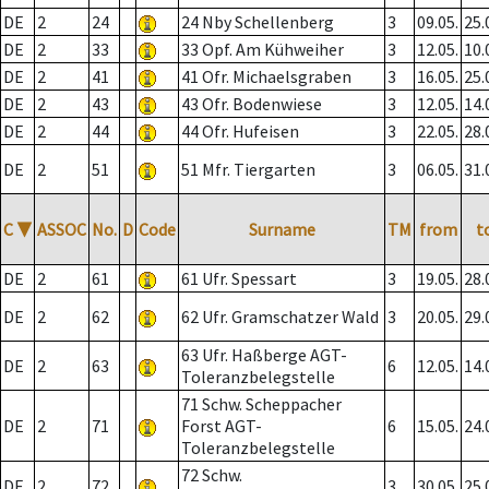
DE
2
24
24 Nby Schellenberg
3
09.05.
25.
DE
2
33
33 Opf. Am Kühweiher
3
12.05.
10.
DE
2
41
41 Ofr. Michaelsgraben
3
16.05.
25.
DE
2
43
43 Ofr. Bodenwiese
3
12.05.
14.
DE
2
44
44 Ofr. Hufeisen
3
22.05.
28.
DE
2
51
51 Mfr. Tiergarten
3
06.05.
31.
C
▼
ASSOC
No.
D
Code
Surname
TM
from
t
DE
2
61
61 Ufr. Spessart
3
19.05.
28.
DE
2
62
62 Ufr. Gramschatzer Wald
3
20.05.
29.
63 Ufr. Haßberge AGT-
DE
2
63
6
12.05.
14.
Toleranzbelegstelle
71 Schw. Scheppacher
DE
2
71
Forst AGT-
6
15.05.
24.
Toleranzbelegstelle
72 Schw.
DE
2
72
3
30.05.
25.