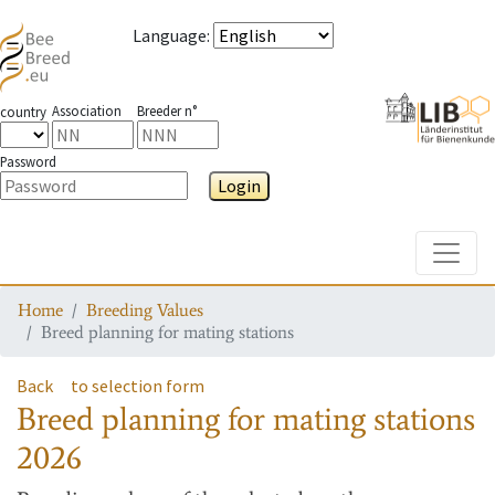
Language
:
Association
Breeder n°
country
Password
Login
Toggle
Home
Breeding Values
Breed planning for mating stations
Back
to selection form
Breed planning for mating stations
2026