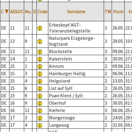
C
▼
ASSOC
No.
D
Code
Surname
TM
from
t
Erbeskopf AGT-
DE
11
11
3
26.05.
21.
Toleranzbelegstelle
Naturpark Erzgebirge-
DE
13
9
3
29.05.
10.
Vogtland
DE
13
11
Blockstelle
3
09.06.
21.
DE
14
1
Kaiserstein
3
30.05.
27.
DE
15
1
Amrum
2
09.06.
21.
DE
15
3
Hamburger Hallig
2
06.06.
11.
DE
15
4
Helgoland
2
13.05.
31.
DE
15
6
List auf Sylt
2
26.05.
20.
DE
15
9
Puan Klent / Sylt
2
26.05.
15.
DE
16
9
Oberhof
3
30.05.
01.
DE
16
11
Kieferle
3
06.06.
25.
DE
17
3
Wangerooge
2
24.05.
29.
DE
17
4
Langeoog
2
31.05.
09.