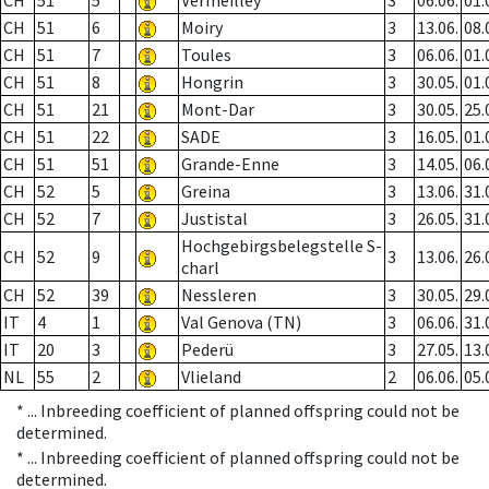
CH
51
5
Vermeilley
3
06.06.
01.
CH
51
6
Moiry
3
13.06.
08.
CH
51
7
Toules
3
06.06.
01.
CH
51
8
Hongrin
3
30.05.
01.
CH
51
21
Mont-Dar
3
30.05.
25.
CH
51
22
SADE
3
16.05.
01.
CH
51
51
Grande-Enne
3
14.05.
06.
CH
52
5
Greina
3
13.06.
31.
CH
52
7
Justistal
3
26.05.
31.
Hochgebirgsbelegstelle S-
CH
52
9
3
13.06.
26.
charl
CH
52
39
Nessleren
3
30.05.
29.
IT
4
1
Val Genova (TN)
3
06.06.
31.
IT
20
3
Pederü
3
27.05.
13.
NL
55
2
Vlieland
2
06.06.
05.
* ...
Inbreeding coefficient of planned offspring could not be
determined.
* ...
Inbreeding coefficient of planned offspring could not be
determined.