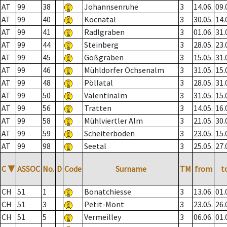
AT
99
38
Johannsenruhe
3
14.06.
09.
AT
99
40
Kocnatal
3
30.05.
14.
AT
99
41
Radlgraben
3
01.06.
31.
AT
99
44
Steinberg
3
28.05.
23.
AT
99
45
Gößgraben
3
15.05.
31.
AT
99
46
Mühldorfer Ochsenalm
3
31.05.
15.
AT
99
48
Pöllatal
3
28.05.
31.
AT
99
50
Valentinalm
3
31.05.
15.
AT
99
56
Tratten
3
14.05.
16.
AT
99
58
Mühlviertler Alm
3
21.05.
30.
AT
99
59
Scheiterboden
3
23.05.
15.
AT
99
98
Seetal
3
25.05.
27.
C
▼
ASSOC
No.
D
Code
Surname
TM
from
t
CH
51
1
Bonatchiesse
3
13.06.
01.
CH
51
3
Petit-Mont
3
23.05.
26.
CH
51
5
Vermeilley
3
06.06.
01.