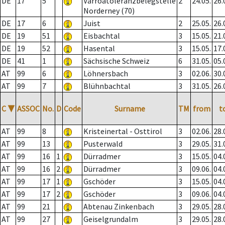
DE
17
5
Varroatoleranzbelegstelle
2
24.05.
26.
Norderney (70)
DE
17
6
Juist
2
25.05.
26.
DE
19
51
Eisbachtal
3
15.05.
21.
DE
19
52
Hasental
3
15.05.
17.
DE
41
1
Sächsische Schweiz
6
31.05.
05.
AT
99
6
Löhnersbach
3
02.06.
30.
AT
99
7
Blühnbachtal
3
31.05.
26.
C
▼
ASSOC
No.
D
Code
Surname
TM
from
t
AT
99
8
Kristeinertal - Osttirol
3
02.06.
28.
AT
99
13
Pusterwald
3
29.05.
31.
AT
99
16
1
Dürradmer
3
15.05.
04.
AT
99
16
2
Dürradmer
3
09.06.
04.
AT
99
17
1
Gschöder
3
15.05.
04.
AT
99
17
2
Gschöder
3
09.06.
04.
AT
99
21
Abtenau Zinkenbach
3
29.05.
28.
AT
99
27
Geiselgrundalm
3
29.05.
28.