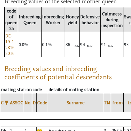
Breeding values
of the selected mother queen
code
Calmness
of
Inbreeding
Inbreeding
Honey
Defensive
Sw
during
queen
Queen
Worker
yield
behavior
inspection
2a
DE-
19-1-
0.0%
0.1%
86
94
91
93
0.56
0.68
0.69
2816-
2016
Breeding values and inbreeding
coefficients of potential descendants
mating station code
details of mating station
C
▼
ASSOC
No.
D
Code
Surname
TM
from
t
DE
1
1
Hornisgrinde
3
25.05.
20.