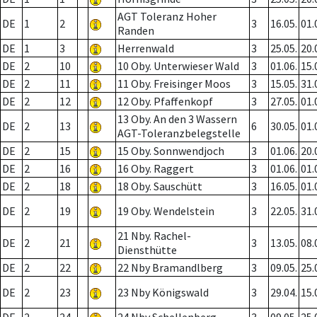
AGT Toleranz Hoher
DE
1
2
3
16.05.
01.
Randen
DE
1
3
Herrenwald
3
25.05.
20.
DE
2
10
10 Oby. Unterwieser Wald
3
01.06.
15.
DE
2
11
11 Oby. Freisinger Moos
3
15.05.
31.
DE
2
12
12 Oby. Pfaffenkopf
3
27.05.
01.
13 Oby. An den 3 Wassern
DE
2
13
6
30.05.
01.
AGT-Toleranzbelegstelle
DE
2
15
15 Oby. Sonnwendjoch
3
01.06.
20.
DE
2
16
16 Oby. Raggert
3
01.06.
01.
DE
2
18
18 Oby. Sauschütt
3
16.05.
01.
DE
2
19
19 Oby. Wendelstein
3
22.05.
31.
21 Nby. Rachel-
DE
2
21
3
13.05.
08.
Diensthütte
DE
2
22
22 Nby Bramandlberg
3
09.05.
25.
DE
2
23
23 Nby Königswald
3
29.04.
15.