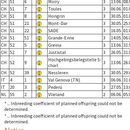
CH
51
6
Moiry
3
13.06.
08.
CH
51
7
Toules
3
06.06.
01.
CH
51
8
Hongrin
3
30.05.
01.
CH
51
21
Mont-Dar
3
30.05.
25.
CH
51
22
SADE
3
16.05.
01.
CH
51
51
Grande-Enne
3
14.05.
06.
CH
52
5
Greina
3
13.06.
31.
CH
52
7
Justistal
3
26.05.
31.
Hochgebirgsbelegstelle S-
CH
52
9
3
13.06.
26.
charl
CH
52
39
Nessleren
3
30.05.
29.
IT
4
1
Val Genova (TN)
3
06.06.
31.
IT
20
3
Pederü
3
27.05.
13.
NL
55
2
Vlieland
2
06.06.
05.
* ...
Inbreeding coefficient of planned offspring could not be
determined.
* ...
Inbreeding coefficient of planned offspring could not be
determined.