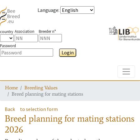
Language
:
Association
Breeder n°
country
Password
Login
Toggle
Home
Breeding Values
Breed planning for mating stations
Back
to selection form
Breed planning for mating stations
2026