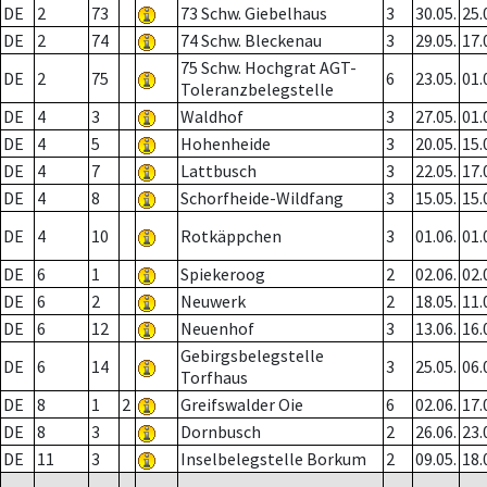
DE
2
73
73 Schw. Giebelhaus
3
30.05.
25.
DE
2
74
74 Schw. Bleckenau
3
29.05.
17.
75 Schw. Hochgrat AGT-
DE
2
75
6
23.05.
01.
Toleranzbelegstelle
DE
4
3
Waldhof
3
27.05.
01.
DE
4
5
Hohenheide
3
20.05.
15.
DE
4
7
Lattbusch
3
22.05.
17.
DE
4
8
Schorfheide-Wildfang
3
15.05.
15.
DE
4
10
Rotkäppchen
3
01.06.
01.
DE
6
1
Spiekeroog
2
02.06.
02.
DE
6
2
Neuwerk
2
18.05.
11.
DE
6
12
Neuenhof
3
13.06.
16.
Gebirgsbelegstelle
DE
6
14
3
25.05.
06.
Torfhaus
DE
8
1
2
Greifswalder Oie
6
02.06.
17.
DE
8
3
Dornbusch
2
26.06.
23.
DE
11
3
Inselbelegstelle Borkum
2
09.05.
18.