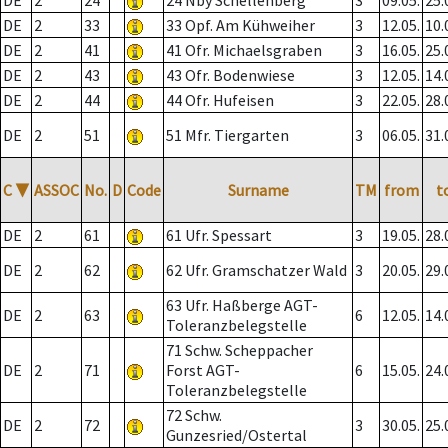
DE
2
24
24 Nby Schellenberg
3
09.05.
25.
DE
2
33
33 Opf. Am Kühweiher
3
12.05.
10.
DE
2
41
41 Ofr. Michaelsgraben
3
16.05.
25.
DE
2
43
43 Ofr. Bodenwiese
3
12.05.
14.
DE
2
44
44 Ofr. Hufeisen
3
22.05.
28.
DE
2
51
51 Mfr. Tiergarten
3
06.05.
31.
C
▼
ASSOC
No.
D
Code
Surname
TM
from
t
DE
2
61
61 Ufr. Spessart
3
19.05.
28.
DE
2
62
62 Ufr. Gramschatzer Wald
3
20.05.
29.
63 Ufr. Haßberge AGT-
DE
2
63
6
12.05.
14.
Toleranzbelegstelle
71 Schw. Scheppacher
DE
2
71
Forst AGT-
6
15.05.
24.
Toleranzbelegstelle
72 Schw.
DE
2
72
3
30.05.
25.
Gunzesried/Ostertal