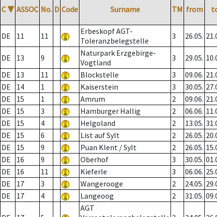
C
▼
ASSOC
No.
D
Code
Surname
TM
from
t
Erbeskopf AGT-
DE
11
11
3
26.05.
21.
Toleranzbelegstelle
Naturpark Erzgebirge-
DE
13
9
3
29.05.
10.
Vogtland
DE
13
11
Blockstelle
3
09.06.
21.
DE
14
1
Kaiserstein
3
30.05.
27.
DE
15
1
Amrum
2
09.06.
21.
DE
15
3
Hamburger Hallig
2
06.06.
11.
DE
15
4
Helgoland
2
13.05.
31.
DE
15
6
List auf Sylt
2
26.05.
20.
DE
15
9
Puan Klent / Sylt
2
26.05.
15.
DE
16
9
Oberhof
3
30.05.
01.
DE
16
11
Kieferle
3
06.06.
25.
DE
17
3
Wangerooge
2
24.05.
29.
DE
17
4
Langeoog
2
31.05.
09.
AGT