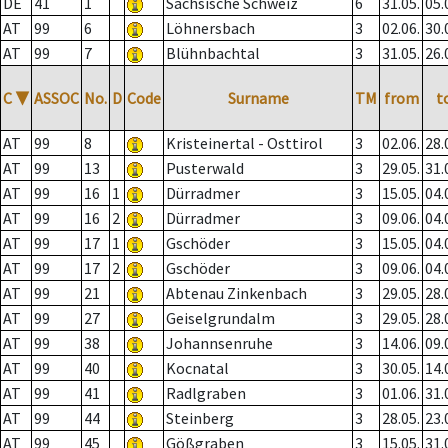
DE
41
1
Sächsische Schweiz
6
31.05.
05.
AT
99
6
Löhnersbach
3
02.06.
30.
AT
99
7
Blühnbachtal
3
31.05.
26.
C
▼
ASSOC
No.
D
Code
Surname
TM
from
t
AT
99
8
Kristeinertal - Osttirol
3
02.06.
28.
AT
99
13
Pusterwald
3
29.05.
31.
AT
99
16
1
Dürradmer
3
15.05.
04.
AT
99
16
2
Dürradmer
3
09.06.
04.
AT
99
17
1
Gschöder
3
15.05.
04.
AT
99
17
2
Gschöder
3
09.06.
04.
AT
99
21
Abtenau Zinkenbach
3
29.05.
28.
AT
99
27
Geiselgrundalm
3
29.05.
28.
AT
99
38
Johannsenruhe
3
14.06.
09.
AT
99
40
Kocnatal
3
30.05.
14.
AT
99
41
Radlgraben
3
01.06.
31.
AT
99
44
Steinberg
3
28.05.
23.
AT
99
45
Gößgraben
3
15.05.
31.