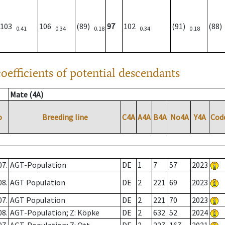
103
106
(89)
97
102
(91)
(88
0.41
0.34
0.18
0.34
0.18
oefficients of potential descendants
Mate (4A)
o
Breeding line
C4A
A4A
B4A
No4A
Y4A
Cod
07.
AGT-Population
DE
1
7
57
2023
08.
AGT Population
DE
2
221
69
2023
07.
AGT Population
DE
2
221
70
2023
08.
AGT-Population; Z: Köpke
DE
2
632
52
2024