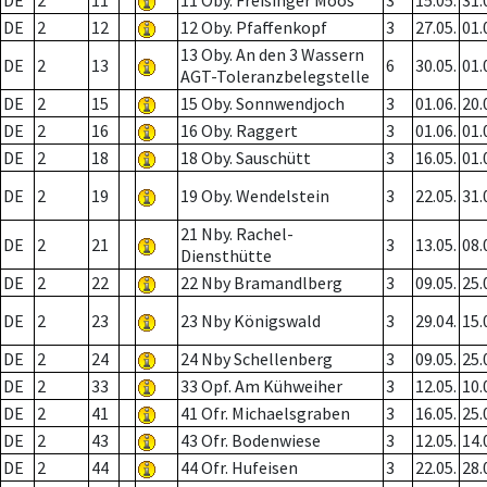
DE
2
11
11 Oby. Freisinger Moos
3
15.05.
31.
DE
2
12
12 Oby. Pfaffenkopf
3
27.05.
01.
13 Oby. An den 3 Wassern
DE
2
13
6
30.05.
01.
AGT-Toleranzbelegstelle
DE
2
15
15 Oby. Sonnwendjoch
3
01.06.
20.
DE
2
16
16 Oby. Raggert
3
01.06.
01.
DE
2
18
18 Oby. Sauschütt
3
16.05.
01.
DE
2
19
19 Oby. Wendelstein
3
22.05.
31.
21 Nby. Rachel-
DE
2
21
3
13.05.
08.
Diensthütte
DE
2
22
22 Nby Bramandlberg
3
09.05.
25.
DE
2
23
23 Nby Königswald
3
29.04.
15.
DE
2
24
24 Nby Schellenberg
3
09.05.
25.
DE
2
33
33 Opf. Am Kühweiher
3
12.05.
10.
DE
2
41
41 Ofr. Michaelsgraben
3
16.05.
25.
DE
2
43
43 Ofr. Bodenwiese
3
12.05.
14.
DE
2
44
44 Ofr. Hufeisen
3
22.05.
28.