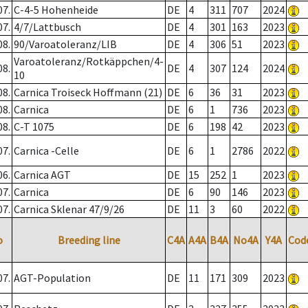
07.
C-4-5 Hohenheide
DE
4
311
707
2024
07.
4/7/Lattbusch
DE
4
301
163
2023
08.
90/Varoatoleranz/LIB
DE
4
306
51
2023
Varoatoleranz/Rotkäppchen/4-
08.
DE
4
307
124
2024
10
08.
Carnica Troiseck Hoffmann (21)
DE
6
36
31
2023
08.
Carnica
DE
6
1
736
2023
08.
C-T 1075
DE
6
198
42
2023
07.
Carnica -Celle
DE
6
1
2786
2022
06.
Carnica AGT
DE
15
252
1
2023
07.
Carnica
DE
6
90
146
2023
07.
Carnica Sklenar 47/9/26
DE
11
3
60
2022
o
Breeding line
C4A
A4A
B4A
No4A
Y4A
Cod
07.
AGT-Population
DE
11
171
309
2023