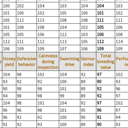
100
102
104
103
104
104
103
101
100
102
105
100
101
102
105
112
113
108
108
111
111
101
108
108
104
102
105
106
105
105
106
112
103
106
108
112
111
112
113
105
112
114
106
109
109
107
106
109
109
Calmness
Total
Honey
Defensive
Swarming
Varroa-
Perfo
e
during
breeding
yield
behavior
drive
index
n
inspection
value
104
98
101
104
92
97
102
93
92
92
100
89
90
93
90
98
98
101
89
92
96
94
98
98
99
89
92
97
104
98
101
104
92
97
102
96
96
98
101
95
96
97
96
92
92
100
90
91
94
91
92
93
100
89
90
93