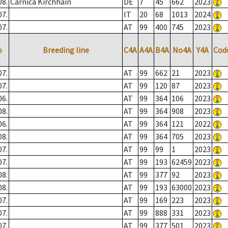
08.
Carnica Kirchhain
DE
7
45
662
2023
07.
IT
20
68
1013
2024
07.
AT
99
400
745
2023
o
Breeding line
C4A
A4A
B4A
No4A
Y4A
Cod
07.
AT
99
662
21
2023
07.
AT
99
120
87
2023
06.
AT
99
364
106
2023
08.
AT
99
364
908
2023
06.
AT
99
364
121
2022
08.
AT
99
364
705
2023
07.
AT
99
99
1
2023
07.
AT
99
193
62459
2023
08.
AT
99
377
92
2023
08.
AT
99
193
63000
2023
07.
AT
99
169
223
2023
07.
AT
99
888
331
2023
07.
AT
99
377
501
2023