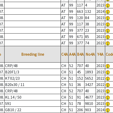
08.
AT
99
117
4
2023
07.
AT
99
663
132
2024
08.
AT
99
120
84
2023
07.
AT
99
117
38
2023
07.
AT
99
377
23
2023
08.
AT
99
671
85
2023
07.
AT
99
377
74
2023
o
Breeding line
C4A
A4A
B4A
No4A
Y4A
Cod
08.
CRP/48
CH
52
707
40
2023
07.
B20F1/3
CH
51
45
1893
2023
08.
KT02/23
CH
51
152
5652
2022
08.
B20x30 / 11
CH
51
36
3427
2022
08.
CRP/48
CH
52
707
40
2023
08.
KL 14 / 50
CH
51
91
4677
2023
07.
S91
CH
51
78
9810
2023
08.
GB10 / 22
CH
51
206
903
2024