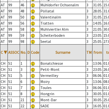
AT
99
46
Mühldorfer Ochsenalm
3
31.05.
15.
AT
99
48
Pöllatal
3
28.05.
31.
AT
99
50
Valentinalm
3
31.05.
15.
AT
99
56
Tratten
3
14.05.
16.
AT
99
58
Mühlviertler Alm
3
21.05.
30.
AT
99
59
Scheiterboden
3
23.05.
15.
AT
99
98
Seetal
3
25.05.
27.
C
▼
ASSOC
No.
D
Code
Surname
TM
from
t
CH
51
1
Bonatchiesse
3
13.06.
01.
CH
51
3
Petit-Mont
3
23.05.
26.
CH
51
5
Vermeilley
3
06.06.
01.
CH
51
6
Moiry
3
13.06.
08.
CH
51
7
Toules
3
06.06.
01.
CH
51
8
Hongrin
3
30.05.
01.
CH
51
21
Mont-Dar
3
30.05.
25.
CH
51
22
SADE
3
16.05.
01.