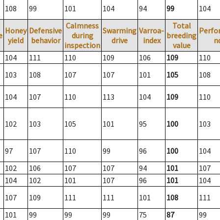
108
99
101
104
94
99
104
Calmness
Total
Honey
Defensive
Swarming
Varroa-
Perfo
e
during
breeding
yield
behavior
drive
index
n
inspection
value
104
111
110
109
106
109
110
103
108
107
107
101
105
108
104
107
110
113
104
109
110
102
103
105
101
95
100
103
97
107
110
99
96
100
104
102
106
107
107
94
101
107
104
102
101
107
96
101
104
107
109
111
111
101
108
111
101
99
99
99
75
87
99