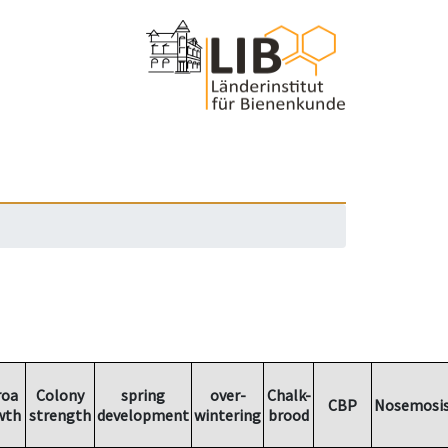
roa
Colony
spring
over-
Chalk-
CBP
Nosemosi
wth
strength
development
wintering
brood