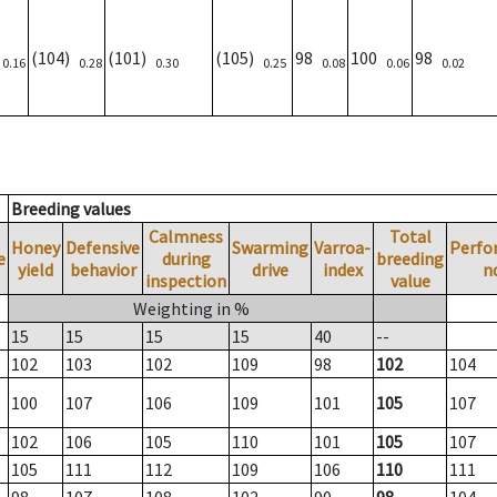
)
(104)
(101)
(105)
98
100
98
0.16
0.28
0.30
0.25
0.08
0.06
0.02
Breeding values
Calmness
Total
Honey
Defensive
Swarming
Varroa-
Perfo
e
during
breeding
yield
behavior
drive
index
n
inspection
value
Weighting in %
15
15
15
15
40
--
102
103
102
109
98
102
104
100
107
106
109
101
105
107
102
106
105
110
101
105
107
105
111
112
109
106
110
111