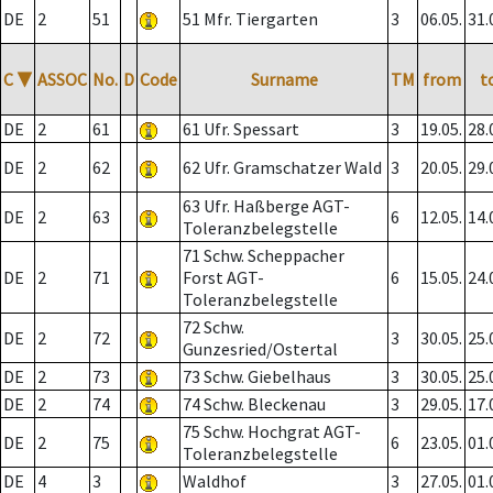
DE
2
51
51 Mfr. Tiergarten
3
06.05.
31.
C
▼
ASSOC
No.
D
Code
Surname
TM
from
t
DE
2
61
61 Ufr. Spessart
3
19.05.
28.
DE
2
62
62 Ufr. Gramschatzer Wald
3
20.05.
29.
63 Ufr. Haßberge AGT-
DE
2
63
6
12.05.
14.
Toleranzbelegstelle
71 Schw. Scheppacher
DE
2
71
Forst AGT-
6
15.05.
24.
Toleranzbelegstelle
72 Schw.
DE
2
72
3
30.05.
25.
Gunzesried/Ostertal
DE
2
73
73 Schw. Giebelhaus
3
30.05.
25.
DE
2
74
74 Schw. Bleckenau
3
29.05.
17.
75 Schw. Hochgrat AGT-
DE
2
75
6
23.05.
01.
Toleranzbelegstelle
DE
4
3
Waldhof
3
27.05.
01.