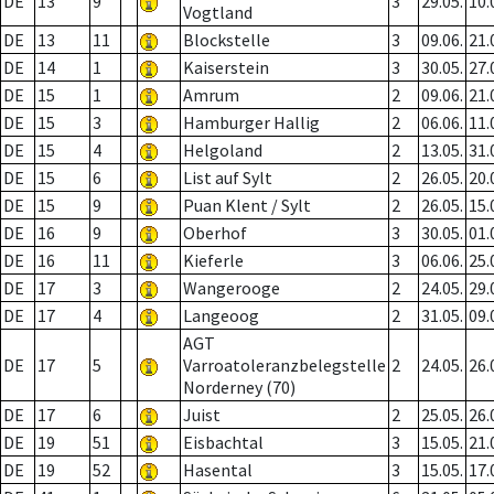
DE
13
9
3
29.05.
10.
Vogtland
DE
13
11
Blockstelle
3
09.06.
21.
DE
14
1
Kaiserstein
3
30.05.
27.
DE
15
1
Amrum
2
09.06.
21.
DE
15
3
Hamburger Hallig
2
06.06.
11.
DE
15
4
Helgoland
2
13.05.
31.
DE
15
6
List auf Sylt
2
26.05.
20.
DE
15
9
Puan Klent / Sylt
2
26.05.
15.
DE
16
9
Oberhof
3
30.05.
01.
DE
16
11
Kieferle
3
06.06.
25.
DE
17
3
Wangerooge
2
24.05.
29.
DE
17
4
Langeoog
2
31.05.
09.
AGT
DE
17
5
Varroatoleranzbelegstelle
2
24.05.
26.
Norderney (70)
DE
17
6
Juist
2
25.05.
26.
DE
19
51
Eisbachtal
3
15.05.
21.
DE
19
52
Hasental
3
15.05.
17.