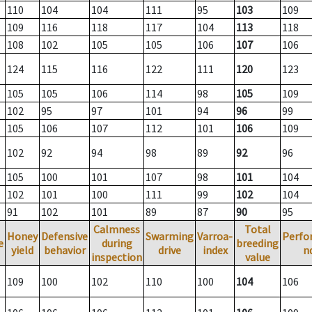
110
104
104
111
95
103
109
109
116
118
117
104
113
118
108
102
105
105
106
107
106
124
115
116
122
111
120
123
105
105
106
114
98
105
109
102
95
97
101
94
96
99
105
106
107
112
101
106
109
102
92
94
98
89
92
96
105
100
101
107
98
101
104
102
101
100
111
99
102
104
91
102
101
89
87
90
95
Calmness
Total
Honey
Defensive
Swarming
Varroa-
Perfo
e
during
breeding
yield
behavior
drive
index
n
inspection
value
109
100
102
110
100
104
106