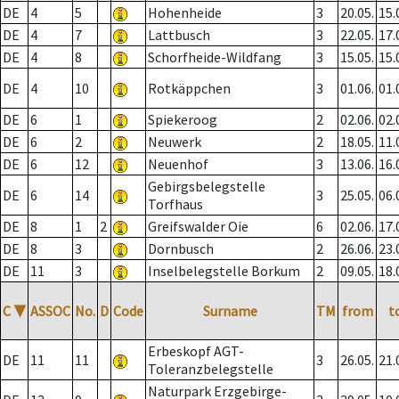
DE
4
5
Hohenheide
3
20.05.
15.
DE
4
7
Lattbusch
3
22.05.
17.
DE
4
8
Schorfheide-Wildfang
3
15.05.
15.
DE
4
10
Rotkäppchen
3
01.06.
01.
DE
6
1
Spiekeroog
2
02.06.
02.
DE
6
2
Neuwerk
2
18.05.
11.
DE
6
12
Neuenhof
3
13.06.
16.
Gebirgsbelegstelle
DE
6
14
3
25.05.
06.
Torfhaus
DE
8
1
2
Greifswalder Oie
6
02.06.
17.
DE
8
3
Dornbusch
2
26.06.
23.
DE
11
3
Inselbelegstelle Borkum
2
09.05.
18.
C
▼
ASSOC
No.
D
Code
Surname
TM
from
t
Erbeskopf AGT-
DE
11
11
3
26.05.
21.
Toleranzbelegstelle
Naturpark Erzgebirge-