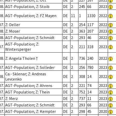
07.
AGT-Population; Z: Ott
DE
2
227
167
2021
08.
AGT-Population, Z: Stoib
DE
2
245
66
2023
08.
AGT-Population; Z: FZ Mayen
DE
11
1
1330
2022
07.
Z: Deller
DE
2
254
117
2022
08.
Z: Moser
DE
2
363
207
2023
08.
AGT-Population; Z: Schmidt
DE
2
293
46
2022
AGT-Population; Z:
07.
DE
2
211
318
2023
Wintersperger
08.
Z: Angela Tholen †
DE
2
736
240
2022
07.
AGT-Population; Z: Solleder
DE
2
256
780
2023
Ca.- Sklenar; Z: Andreas
08.
DE
2
308
14
2022
Levcenko
07.
AGT-Population; Z: Ahrens
DE
2
221
74
2023
07.
AGT Population; Z: Thein
DE
2
752
14
2023
07.
Z: Merz
DE
2
737
11
2023
07.
AGT-Population; Z: Schmidt
DE
2
293
66
2023
07.
AGT-Population, Z: Kempter
DE
2
298
45
2020