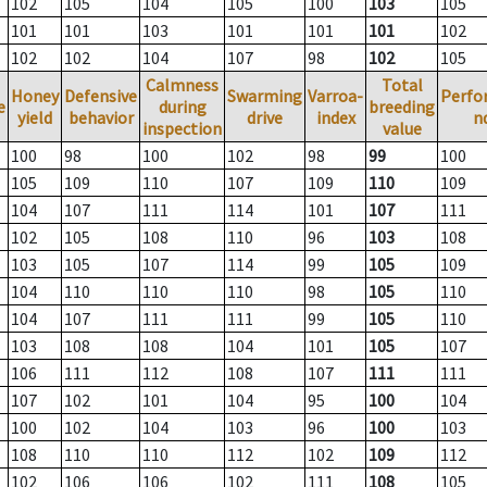
102
105
104
105
100
103
105
101
101
103
101
101
101
102
102
102
104
107
98
102
105
Calmness
Total
Honey
Defensive
Swarming
Varroa-
Perfo
e
during
breeding
yield
behavior
drive
index
n
inspection
value
100
98
100
102
98
99
100
105
109
110
107
109
110
109
104
107
111
114
101
107
111
102
105
108
110
96
103
108
103
105
107
114
99
105
109
104
110
110
110
98
105
110
104
107
111
111
99
105
110
103
108
108
104
101
105
107
106
111
112
108
107
111
111
107
102
101
104
95
100
104
100
102
104
103
96
100
103
108
110
110
112
102
109
112
102
106
106
102
111
108
105