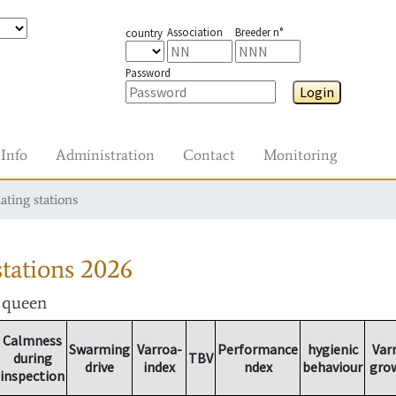
Association
Breeder n°
country
Password
Login
Info
Administration
Contact
Monitoring
ating stations
tations
2026
r queen
Calmness
Swarming
Varroa-
Performance
hygienic
Var
during
TBV
drive
index
ndex
behaviour
gro
inspection