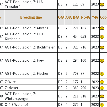
AGT-Population, Z: LLA
07.
DE
2
128
69
2023
Triesdorf
o
Breeding line
C4A
A4A
B4A
No4A
Y4A
Cod
07.
AGT-Population; Z: Ahrens
DE
2
221
102
2022
AGT-Population; Z: LLH
07.
DE
7
45
658
2023
Kirchhain
07.
AGT-Population; Z: Bichlmeier
DE
2
326
716
2023
07.
AGT-Population, Z: Frey
DE
2
294
100
2022
07.
AGT-Population, Z: Fischer
DE
2
703
77
2022
07.
Z: Witt
DE
2
172
1
2022
07.
Z: Moser
DE
2
363
200
2023
AGT-Population, Z:
08.
DE
2
211
318
2023
Wintersperger
08.
C-4-3 Waldhof
DE
4
279
1
2022