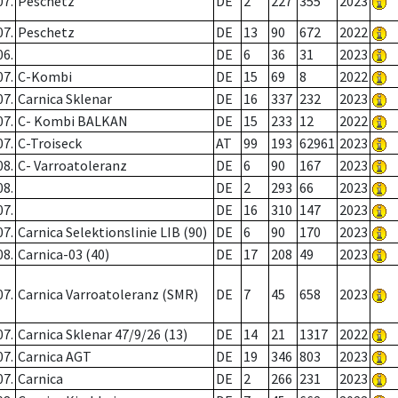
07.
Peschetz
DE
2
227
355
2023
07.
Peschetz
DE
13
90
672
2022
06.
DE
6
36
31
2023
07.
C-Kombi
DE
15
69
8
2022
07.
Carnica Sklenar
DE
16
337
232
2023
07.
C- Kombi BALKAN
DE
15
233
12
2022
07.
C-Troiseck
AT
99
193
62961
2023
08.
C- Varroatoleranz
DE
6
90
167
2023
08.
DE
2
293
66
2023
07.
DE
16
310
147
2023
07.
Carnica Selektionslinie LIB (90)
DE
6
90
170
2023
08.
Carnica-03 (40)
DE
17
208
49
2023
07.
Carnica Varroatoleranz (SMR)
DE
7
45
658
2023
07.
Carnica Sklenar 47/9/26 (13)
DE
14
21
1317
2022
07.
Carnica AGT
DE
19
346
803
2023
07.
Carnica
DE
2
266
231
2023