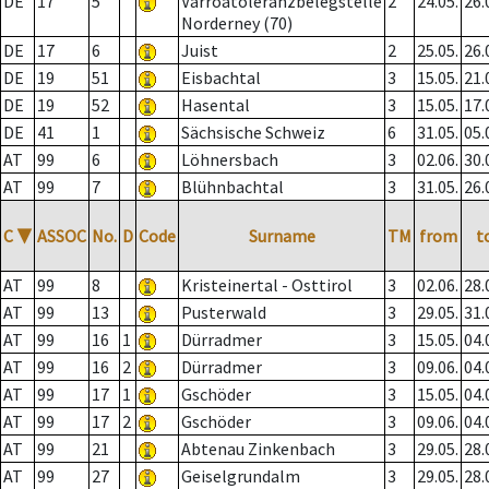
DE
17
5
Varroatoleranzbelegstelle
2
24.05.
26.
Norderney (70)
DE
17
6
Juist
2
25.05.
26.
DE
19
51
Eisbachtal
3
15.05.
21.
DE
19
52
Hasental
3
15.05.
17.
DE
41
1
Sächsische Schweiz
6
31.05.
05.
AT
99
6
Löhnersbach
3
02.06.
30.
AT
99
7
Blühnbachtal
3
31.05.
26.
C
▼
ASSOC
No.
D
Code
Surname
TM
from
t
AT
99
8
Kristeinertal - Osttirol
3
02.06.
28.
AT
99
13
Pusterwald
3
29.05.
31.
AT
99
16
1
Dürradmer
3
15.05.
04.
AT
99
16
2
Dürradmer
3
09.06.
04.
AT
99
17
1
Gschöder
3
15.05.
04.
AT
99
17
2
Gschöder
3
09.06.
04.
AT
99
21
Abtenau Zinkenbach
3
29.05.
28.
AT
99
27
Geiselgrundalm
3
29.05.
28.