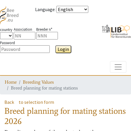
Language
:
Association
Breeder n°
country
Password
Login
Toggle
Home
Breeding Values
Breed planning for mating stations
Back
to selection form
Breed planning for mating stations
2026