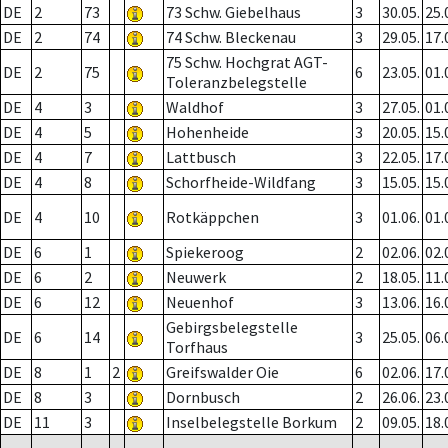
DE
2
73
73 Schw. Giebelhaus
3
30.05.
25.
DE
2
74
74 Schw. Bleckenau
3
29.05.
17.
75 Schw. Hochgrat AGT-
DE
2
75
6
23.05.
01.
Toleranzbelegstelle
DE
4
3
Waldhof
3
27.05.
01.
DE
4
5
Hohenheide
3
20.05.
15.
DE
4
7
Lattbusch
3
22.05.
17.
DE
4
8
Schorfheide-Wildfang
3
15.05.
15.
DE
4
10
Rotkäppchen
3
01.06.
01.
DE
6
1
Spiekeroog
2
02.06.
02.
DE
6
2
Neuwerk
2
18.05.
11.
DE
6
12
Neuenhof
3
13.06.
16.
Gebirgsbelegstelle
DE
6
14
3
25.05.
06.
Torfhaus
DE
8
1
2
Greifswalder Oie
6
02.06.
17.
DE
8
3
Dornbusch
2
26.06.
23.
DE
11
3
Inselbelegstelle Borkum
2
09.05.
18.