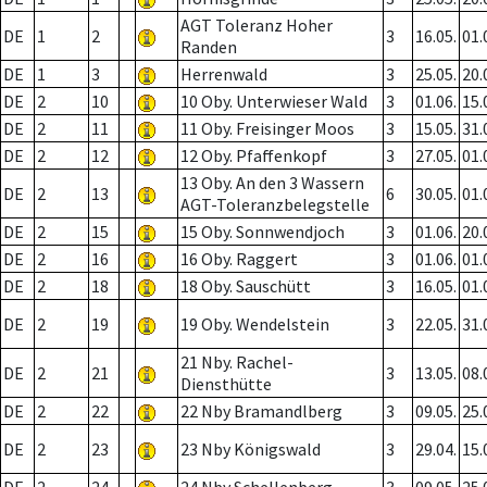
AGT Toleranz Hoher
DE
1
2
3
16.05.
01.
Randen
DE
1
3
Herrenwald
3
25.05.
20.
DE
2
10
10 Oby. Unterwieser Wald
3
01.06.
15.
DE
2
11
11 Oby. Freisinger Moos
3
15.05.
31.
DE
2
12
12 Oby. Pfaffenkopf
3
27.05.
01.
13 Oby. An den 3 Wassern
DE
2
13
6
30.05.
01.
AGT-Toleranzbelegstelle
DE
2
15
15 Oby. Sonnwendjoch
3
01.06.
20.
DE
2
16
16 Oby. Raggert
3
01.06.
01.
DE
2
18
18 Oby. Sauschütt
3
16.05.
01.
DE
2
19
19 Oby. Wendelstein
3
22.05.
31.
21 Nby. Rachel-
DE
2
21
3
13.05.
08.
Diensthütte
DE
2
22
22 Nby Bramandlberg
3
09.05.
25.
DE
2
23
23 Nby Königswald
3
29.04.
15.