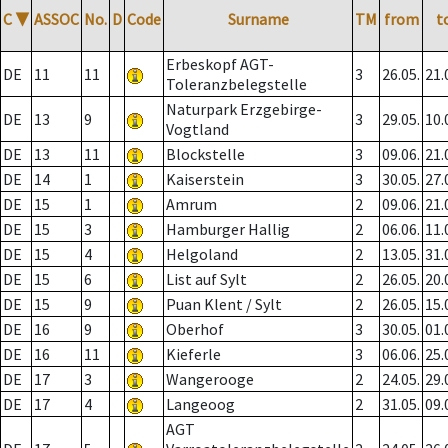
C
▼
ASSOC
No.
D
Code
Surname
TM
from
t
Erbeskopf AGT-
DE
11
11
3
26.05.
21.
Toleranzbelegstelle
Naturpark Erzgebirge-
DE
13
9
3
29.05.
10.
Vogtland
DE
13
11
Blockstelle
3
09.06.
21.
DE
14
1
Kaiserstein
3
30.05.
27.
DE
15
1
Amrum
2
09.06.
21.
DE
15
3
Hamburger Hallig
2
06.06.
11.
DE
15
4
Helgoland
2
13.05.
31.
DE
15
6
List auf Sylt
2
26.05.
20.
DE
15
9
Puan Klent / Sylt
2
26.05.
15.
DE
16
9
Oberhof
3
30.05.
01.
DE
16
11
Kieferle
3
06.06.
25.
DE
17
3
Wangerooge
2
24.05.
29.
DE
17
4
Langeoog
2
31.05.
09.
AGT