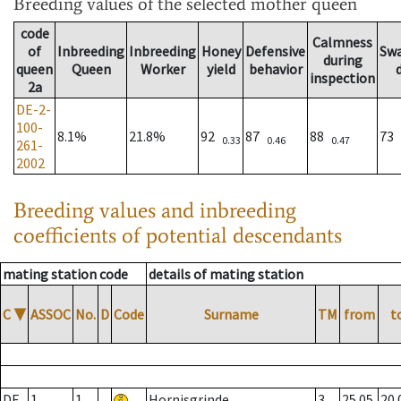
Breeding values
of the selected mother queen
code
Calmness
of
Inbreeding
Inbreeding
Honey
Defensive
Sw
during
queen
Queen
Worker
yield
behavior
inspection
2a
DE-2-
100-
8.1%
21.8%
92
87
88
73
0.33
0.46
0.47
261-
2002
Breeding values and inbreeding
coefficients of potential descendants
mating station code
details of mating station
C
▼
ASSOC
No.
D
Code
Surname
TM
from
t
DE
1
1
Hornisgrinde
3
25.05.
20.