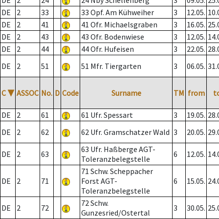
DE
2
24
24 Nby Schellenberg
3
09.05.
25.
DE
2
33
33 Opf. Am Kühweiher
3
12.05.
10.
DE
2
41
41 Ofr. Michaelsgraben
3
16.05.
25.
DE
2
43
43 Ofr. Bodenwiese
3
12.05.
14.
DE
2
44
44 Ofr. Hufeisen
3
22.05.
28.
DE
2
51
51 Mfr. Tiergarten
3
06.05.
31.
C
▼
ASSOC
No.
D
Code
Surname
TM
from
t
DE
2
61
61 Ufr. Spessart
3
19.05.
28.
DE
2
62
62 Ufr. Gramschatzer Wald
3
20.05.
29.
63 Ufr. Haßberge AGT-
DE
2
63
6
12.05.
14.
Toleranzbelegstelle
71 Schw. Scheppacher
DE
2
71
Forst AGT-
6
15.05.
24.
Toleranzbelegstelle
72 Schw.
DE
2
72
3
30.05.
25.
Gunzesried/Ostertal