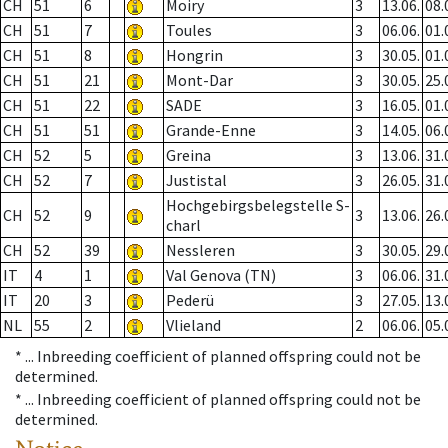
CH
51
6
Moiry
3
13.06.
08.
CH
51
7
Toules
3
06.06.
01.
CH
51
8
Hongrin
3
30.05.
01.
CH
51
21
Mont-Dar
3
30.05.
25.
CH
51
22
SADE
3
16.05.
01.
CH
51
51
Grande-Enne
3
14.05.
06.
CH
52
5
Greina
3
13.06.
31.
CH
52
7
Justistal
3
26.05.
31.
Hochgebirgsbelegstelle S-
CH
52
9
3
13.06.
26.
charl
CH
52
39
Nessleren
3
30.05.
29.
IT
4
1
Val Genova (TN)
3
06.06.
31.
IT
20
3
Pederü
3
27.05.
13.
NL
55
2
Vlieland
2
06.06.
05.
* ...
Inbreeding coefficient of planned offspring could not be
determined.
* ...
Inbreeding coefficient of planned offspring could not be
determined.