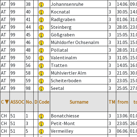
AT
99
38
Johannsenruhe
3
14.06.
09.
AT
99
40
Kocnatal
3
30.05.
14.
AT
99
41
Radlgraben
3
01.06.
31.
AT
99
44
Steinberg
3
28.05.
23.
AT
99
45
Gößgraben
3
15.05.
31.
AT
99
46
Mühldorfer Ochsenalm
3
31.05.
15.
AT
99
48
Pöllatal
3
28.05.
31.
AT
99
50
Valentinalm
3
31.05.
15.
AT
99
56
Tratten
3
14.05.
16.
AT
99
58
Mühlviertler Alm
3
21.05.
30.
AT
99
59
Scheiterboden
3
23.05.
15.
AT
99
98
Seetal
3
25.05.
27.
C
▼
ASSOC
No.
D
Code
Surname
TM
from
t
CH
51
1
Bonatchiesse
3
13.06.
01.
CH
51
3
Petit-Mont
3
23.05.
26.
CH
51
5
Vermeilley
3
06.06.
01.