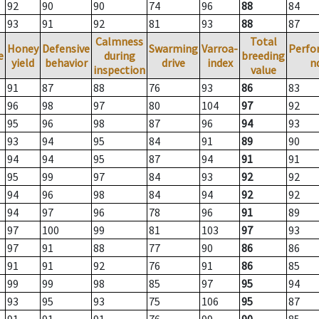
92
90
90
74
96
88
84
93
91
92
81
93
88
87
Calmness
Total
Honey
Defensive
Swarming
Varroa-
Perfo
e
during
breeding
yield
behavior
drive
index
n
inspection
value
91
87
88
76
93
86
83
96
98
97
80
104
97
92
95
96
98
87
96
94
93
93
94
95
84
91
89
90
94
94
95
87
94
91
91
95
99
97
84
93
92
92
94
96
98
84
94
92
92
94
97
96
78
96
91
89
97
100
99
81
103
97
93
97
91
88
77
90
86
86
91
91
92
76
91
86
85
99
99
98
85
97
95
94
93
95
93
75
106
95
87