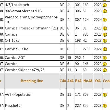
07.
4/7/Lattbusch
DE
4
301
163
2023
08.
90/Varoatoleranz/LIB
DE
4
306
51
2023
Varoatoleranz/Rotkäppchen/4-
08.
DE
4
307
124
2024
10
08.
Carnica Troiseck Hoffmann (21)
DE
6
36
31
2023
08.
Carnica
DE
6
1
736
2023
08.
C-T 1075
DE
6
198
42
2023
07.
Carnica -Celle
DE
6
1
2786
2022
06.
Carnica AGT
DE
15
252
1
2023
07.
Carnica
DE
6
90
146
2023
07.
Carnica Sklenar 47/9/26
DE
11
3
60
2022
o
Breeding line
C4A
A4A
B4A
No4A
Y4A
Cod
07.
AGT-Population
DE
11
171
309
2023
07.
Peschetz
DE
2
227
355
2023