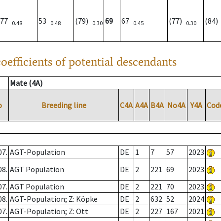
77
53
(79)
69
67
(77)
(84
0.48
0.48
0.30
0.45
0.30
oefficients of potential descendants
Mate (4A)
o
Breeding line
C4A
A4A
B4A
No4A
Y4A
Cod
07.
AGT-Population
DE
1
7
57
2023
08.
AGT Population
DE
2
221
69
2023
07.
AGT Population
DE
2
221
70
2023
08.
AGT-Population; Z: Köpke
DE
2
632
52
2024
07.
AGT-Population; Z: Ott
DE
2
227
167
2021