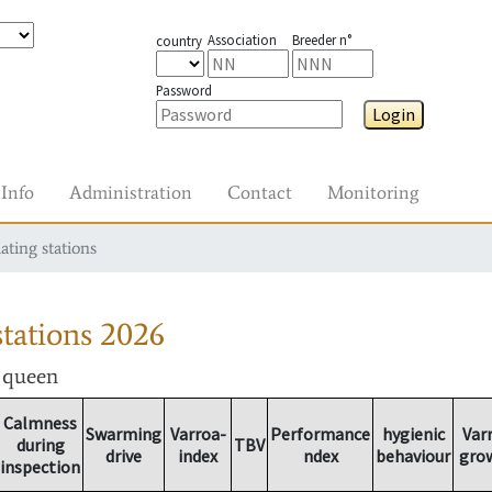
Association
Breeder n°
country
Password
Login
Info
Administration
Contact
Monitoring
ating stations
tations
2026
r queen
Calmness
Swarming
Varroa-
Performance
hygienic
Var
during
TBV
drive
index
ndex
behaviour
gro
inspection