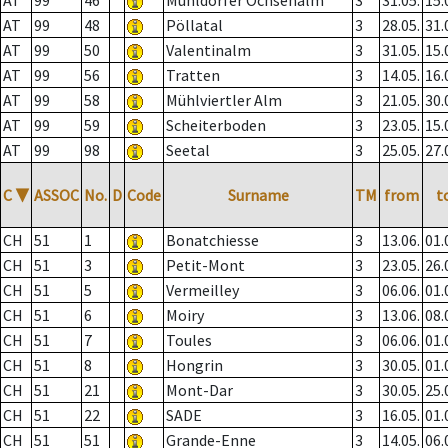
AT
99
46
Mühldorfer Ochsenalm
3
31.05.
15.
AT
99
48
Pöllatal
3
28.05.
31.
AT
99
50
Valentinalm
3
31.05.
15.
AT
99
56
Tratten
3
14.05.
16.
AT
99
58
Mühlviertler Alm
3
21.05.
30.
AT
99
59
Scheiterboden
3
23.05.
15.
AT
99
98
Seetal
3
25.05.
27.
C
▼
ASSOC
No.
D
Code
Surname
TM
from
t
CH
51
1
Bonatchiesse
3
13.06.
01.
CH
51
3
Petit-Mont
3
23.05.
26.
CH
51
5
Vermeilley
3
06.06.
01.
CH
51
6
Moiry
3
13.06.
08.
CH
51
7
Toules
3
06.06.
01.
CH
51
8
Hongrin
3
30.05.
01.
CH
51
21
Mont-Dar
3
30.05.
25.
CH
51
22
SADE
3
16.05.
01.
CH
51
51
Grande-Enne
3
14.05.
06.