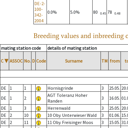
DE-2-
100-
0.0%
5.0%
80
78
0.45
0.48
342-
2004
Breeding values and inbreeding c
mating station code
details of mating station
C
▼
ASSOC
No.
D
Code
Surname
TM
from
t
DE
1
1
Hornisgrinde
3
25.05.
20.
AGT Toleranz Hoher
DE
1
2
3
16.05.
01.
Randen
DE
1
3
Herrenwald
3
25.05.
20.
DE
2
10
10 Oby. Unterwieser Wald
3
01.06.
15.
DE
2
11
11 Oby. Freisinger Moos
3
15.05.
31.