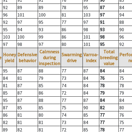
91
91
91
76
99
90
85
92
89
89
78
95
87
84
96
101
100
81
103
97
94
92
97
95
77
97
91
88
95
94
93
86
98
93
90
103
100
99
86
101
98
96
97
98
97
80
101
95
92
Calmness
Total
Honey
Defensive
Swarming
Varroa-
Perfo
e
during
breeding
yield
behavior
drive
index
n
inspection
value
95
87
88
77
87
84
84
84
81
79
73
84
76
75
81
87
85
74
84
78
78
85
87
86
72
84
79
79
95
87
88
77
87
84
84
87
85
85
75
90
82
80
86
81
80
74
85
77
76
82
81
81
73
84
77
75
89
82
81
72
85
78
77