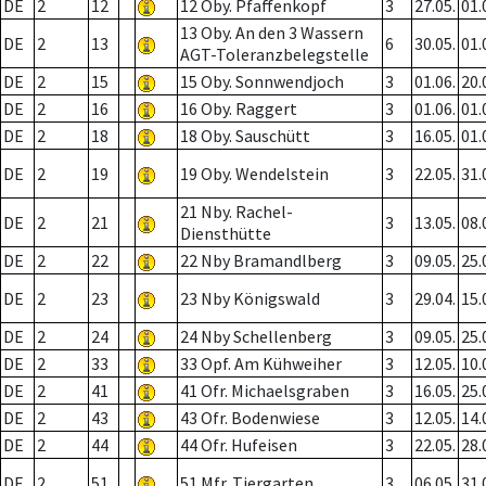
DE
2
12
12 Oby. Pfaffenkopf
3
27.05.
01.
13 Oby. An den 3 Wassern
DE
2
13
6
30.05.
01.
AGT-Toleranzbelegstelle
DE
2
15
15 Oby. Sonnwendjoch
3
01.06.
20.
DE
2
16
16 Oby. Raggert
3
01.06.
01.
DE
2
18
18 Oby. Sauschütt
3
16.05.
01.
DE
2
19
19 Oby. Wendelstein
3
22.05.
31.
21 Nby. Rachel-
DE
2
21
3
13.05.
08.
Diensthütte
DE
2
22
22 Nby Bramandlberg
3
09.05.
25.
DE
2
23
23 Nby Königswald
3
29.04.
15.
DE
2
24
24 Nby Schellenberg
3
09.05.
25.
DE
2
33
33 Opf. Am Kühweiher
3
12.05.
10.
DE
2
41
41 Ofr. Michaelsgraben
3
16.05.
25.
DE
2
43
43 Ofr. Bodenwiese
3
12.05.
14.
DE
2
44
44 Ofr. Hufeisen
3
22.05.
28.
DE
2
51
51 Mfr. Tiergarten
3
06.05.
31.