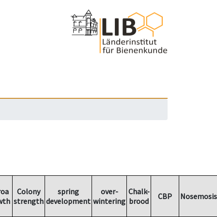
roa
Colony
spring
over-
Chalk-
CBP
Nosemosis
wth
strength
development
wintering
brood