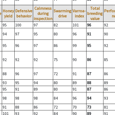
Calmness
Total
Honey
Defensive
Swarming
Varroa-
Perfo
e
during
breeding
yield
behavior
drive
index
n
inspection
value
95
100
97
82
101
96
92
94
97
95
80
96
91
90
95
96
97
86
99
95
92
92
92
92
75
90
86
85
88
96
97
72
91
87
86
93
95
94
80
89
88
89
95
91
89
80
91
87
86
98
98
98
84
96
94
93
91
88
86
72
70
73
81
101
93
92
84
90
89
91