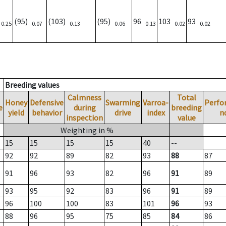
)
(95)
(103)
(95)
96
103
93
0.25
0.07
0.13
0.06
0.13
0.02
0.02
Breeding values
Calmness
Total
Honey
Defensive
Swarming
Varroa-
Perfo
e
during
breeding
yield
behavior
drive
index
n
inspection
value
Weighting in %
15
15
15
15
40
--
92
92
89
82
93
88
87
91
96
93
82
96
91
89
93
95
92
83
96
91
89
96
100
100
83
101
96
93
88
96
95
75
85
84
86