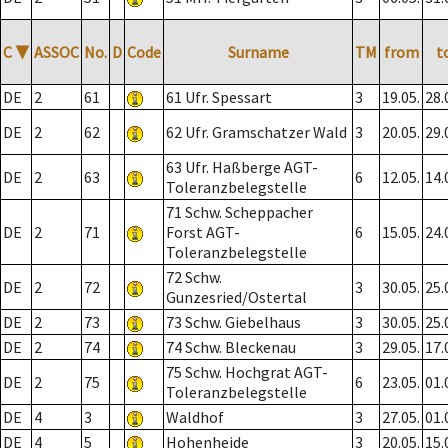
C
▼
ASSOC
No.
D
Code
Surname
TM
from
t
DE
2
61
61 Ufr. Spessart
3
19.05.
28.
DE
2
62
62 Ufr. Gramschatzer Wald
3
20.05.
29.
63 Ufr. Haßberge AGT-
DE
2
63
6
12.05.
14.
Toleranzbelegstelle
71 Schw. Scheppacher
DE
2
71
Forst AGT-
6
15.05.
24.
Toleranzbelegstelle
72 Schw.
DE
2
72
3
30.05.
25.
Gunzesried/Ostertal
DE
2
73
73 Schw. Giebelhaus
3
30.05.
25.
DE
2
74
74 Schw. Bleckenau
3
29.05.
17.
75 Schw. Hochgrat AGT-
DE
2
75
6
23.05.
01.
Toleranzbelegstelle
DE
4
3
Waldhof
3
27.05.
01.
DE
4
5
Hohenheide
3
20.05.
15.