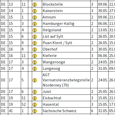
DE
13
11
Blockstelle
3
09.06.
21.
DE
14
1
Kaiserstein
3
30.05.
27.
DE
15
1
Amrum
2
09.06.
21.
DE
15
3
Hamburger Hallig
2
06.06.
11.
DE
15
4
Helgoland
2
13.05.
31.
DE
15
6
List auf Sylt
2
26.05.
20.
DE
15
9
Puan Klent / Sylt
2
26.05.
15.
DE
16
9
Oberhof
3
30.05.
01.
DE
16
11
Kieferle
3
06.06.
25.
DE
17
3
Wangerooge
2
24.05.
29.
DE
17
4
Langeoog
2
31.05.
09.
AGT
DE
17
5
Varroatoleranzbelegstelle
2
24.05.
26.
Norderney (70)
DE
17
6
Juist
2
25.05.
26.
DE
19
51
Eisbachtal
3
15.05.
21.
DE
19
52
Hasental
3
15.05.
17.
DE
41
1
Sächsische Schweiz
6
31.05.
05.