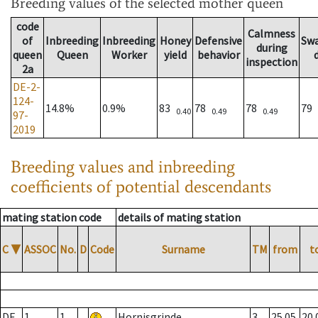
Breeding values
of the selected mother queen
code
Calmness
of
Inbreeding
Inbreeding
Honey
Defensive
Sw
during
queen
Queen
Worker
yield
behavior
inspection
2a
DE-2-
124-
14.8%
0.9%
83
78
78
79
0.40
0.49
0.49
97-
2019
Breeding values and inbreeding
coefficients of potential descendants
mating station code
details of mating station
C
▼
ASSOC
No.
D
Code
Surname
TM
from
t
DE
1
1
Hornisgrinde
3
25.05.
20.