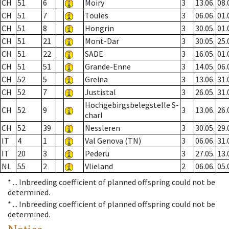
CH
51
6
Moiry
3
13.06.
08.
CH
51
7
Toules
3
06.06.
01.
CH
51
8
Hongrin
3
30.05.
01.
CH
51
21
Mont-Dar
3
30.05.
25.
CH
51
22
SADE
3
16.05.
01.
CH
51
51
Grande-Enne
3
14.05.
06.
CH
52
5
Greina
3
13.06.
31.
CH
52
7
Justistal
3
26.05.
31.
Hochgebirgsbelegstelle S-
CH
52
9
3
13.06.
26.
charl
CH
52
39
Nessleren
3
30.05.
29.
IT
4
1
Val Genova (TN)
3
06.06.
31.
IT
20
3
Pederü
3
27.05.
13.
NL
55
2
Vlieland
2
06.06.
05.
* ...
Inbreeding coefficient of planned offspring could not be
determined.
* ...
Inbreeding coefficient of planned offspring could not be
determined.