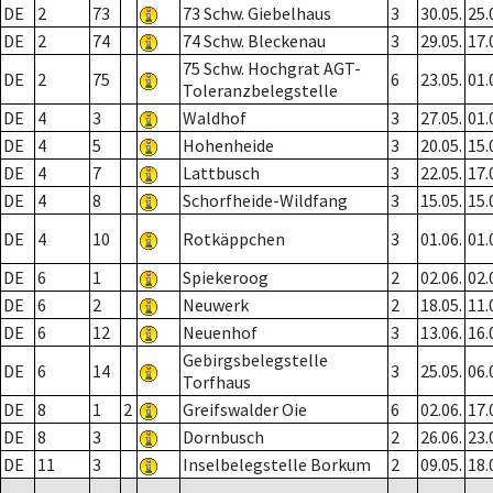
DE
2
73
73 Schw. Giebelhaus
3
30.05.
25.
DE
2
74
74 Schw. Bleckenau
3
29.05.
17.
75 Schw. Hochgrat AGT-
DE
2
75
6
23.05.
01.
Toleranzbelegstelle
DE
4
3
Waldhof
3
27.05.
01.
DE
4
5
Hohenheide
3
20.05.
15.
DE
4
7
Lattbusch
3
22.05.
17.
DE
4
8
Schorfheide-Wildfang
3
15.05.
15.
DE
4
10
Rotkäppchen
3
01.06.
01.
DE
6
1
Spiekeroog
2
02.06.
02.
DE
6
2
Neuwerk
2
18.05.
11.
DE
6
12
Neuenhof
3
13.06.
16.
Gebirgsbelegstelle
DE
6
14
3
25.05.
06.
Torfhaus
DE
8
1
2
Greifswalder Oie
6
02.06.
17.
DE
8
3
Dornbusch
2
26.06.
23.
DE
11
3
Inselbelegstelle Borkum
2
09.05.
18.