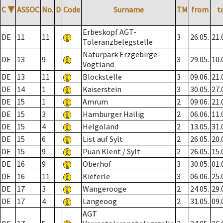
C
▼
ASSOC
No.
D
Code
Surname
TM
from
t
Erbeskopf AGT-
DE
11
11
3
26.05.
21.
Toleranzbelegstelle
Naturpark Erzgebirge-
DE
13
9
3
29.05.
10.
Vogtland
DE
13
11
Blockstelle
3
09.06.
21.
DE
14
1
Kaiserstein
3
30.05.
27.
DE
15
1
Amrum
2
09.06.
21.
DE
15
3
Hamburger Hallig
2
06.06.
11.
DE
15
4
Helgoland
2
13.05.
31.
DE
15
6
List auf Sylt
2
26.05.
20.
DE
15
9
Puan Klent / Sylt
2
26.05.
15.
DE
16
9
Oberhof
3
30.05.
01.
DE
16
11
Kieferle
3
06.06.
25.
DE
17
3
Wangerooge
2
24.05.
29.
DE
17
4
Langeoog
2
31.05.
09.
AGT