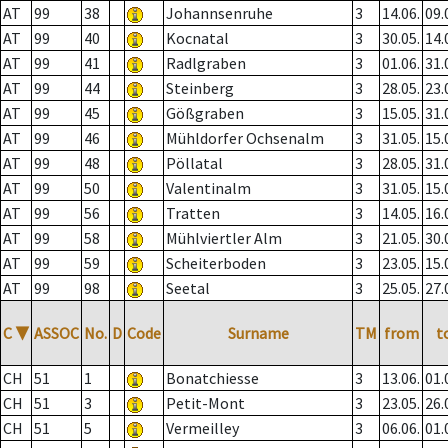
AT
99
38
Johannsenruhe
3
14.06.
09.
AT
99
40
Kocnatal
3
30.05.
14.
AT
99
41
Radlgraben
3
01.06.
31.
AT
99
44
Steinberg
3
28.05.
23.
AT
99
45
Gößgraben
3
15.05.
31.
AT
99
46
Mühldorfer Ochsenalm
3
31.05.
15.
AT
99
48
Pöllatal
3
28.05.
31.
AT
99
50
Valentinalm
3
31.05.
15.
AT
99
56
Tratten
3
14.05.
16.
AT
99
58
Mühlviertler Alm
3
21.05.
30.
AT
99
59
Scheiterboden
3
23.05.
15.
AT
99
98
Seetal
3
25.05.
27.
C
▼
ASSOC
No.
D
Code
Surname
TM
from
t
CH
51
1
Bonatchiesse
3
13.06.
01.
CH
51
3
Petit-Mont
3
23.05.
26.
CH
51
5
Vermeilley
3
06.06.
01.