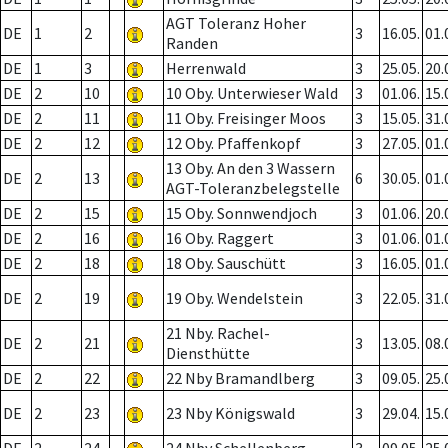
AGT Toleranz Hoher
DE
1
2
3
16.05.
01.
Randen
DE
1
3
Herrenwald
3
25.05.
20.
DE
2
10
10 Oby. Unterwieser Wald
3
01.06.
15.
DE
2
11
11 Oby. Freisinger Moos
3
15.05.
31.
DE
2
12
12 Oby. Pfaffenkopf
3
27.05.
01.
13 Oby. An den 3 Wassern
DE
2
13
6
30.05.
01.
AGT-Toleranzbelegstelle
DE
2
15
15 Oby. Sonnwendjoch
3
01.06.
20.
DE
2
16
16 Oby. Raggert
3
01.06.
01.
DE
2
18
18 Oby. Sauschütt
3
16.05.
01.
DE
2
19
19 Oby. Wendelstein
3
22.05.
31.
21 Nby. Rachel-
DE
2
21
3
13.05.
08.
Diensthütte
DE
2
22
22 Nby Bramandlberg
3
09.05.
25.
DE
2
23
23 Nby Königswald
3
29.04.
15.