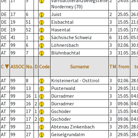
DE
17
5
Varroatoleranzbelegstelle
2
24.05.
26.
Norderney (70)
DE
17
6
Juist
2
25.05.
26.
DE
19
51
Eisbachtal
3
15.05.
21.
DE
19
52
Hasental
3
15.05.
17.
DE
41
1
Sächsische Schweiz
6
31.05.
05.
AT
99
6
Löhnersbach
3
02.06.
30.
AT
99
7
Blühnbachtal
3
31.05.
26.
C
▼
ASSOC
No.
D
Code
Surname
TM
from
t
AT
99
8
Kristeinertal - Osttirol
3
02.06.
28.
AT
99
13
Pusterwald
3
29.05.
31.
AT
99
16
1
Dürradmer
3
15.05.
04.
AT
99
16
2
Dürradmer
3
09.06.
04.
AT
99
17
1
Gschöder
3
15.05.
04.
AT
99
17
2
Gschöder
3
09.06.
04.
AT
99
21
Abtenau Zinkenbach
3
29.05.
28.
AT
99
27
Geiselgrundalm
3
29.05.
28.