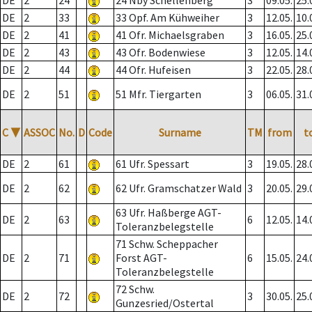
DE
2
24
24 Nby Schellenberg
3
09.05.
25.
DE
2
33
33 Opf. Am Kühweiher
3
12.05.
10.
DE
2
41
41 Ofr. Michaelsgraben
3
16.05.
25.
DE
2
43
43 Ofr. Bodenwiese
3
12.05.
14.
DE
2
44
44 Ofr. Hufeisen
3
22.05.
28.
DE
2
51
51 Mfr. Tiergarten
3
06.05.
31.
C
▼
ASSOC
No.
D
Code
Surname
TM
from
t
DE
2
61
61 Ufr. Spessart
3
19.05.
28.
DE
2
62
62 Ufr. Gramschatzer Wald
3
20.05.
29.
63 Ufr. Haßberge AGT-
DE
2
63
6
12.05.
14.
Toleranzbelegstelle
71 Schw. Scheppacher
DE
2
71
Forst AGT-
6
15.05.
24.
Toleranzbelegstelle
72 Schw.
DE
2
72
3
30.05.
25.
Gunzesried/Ostertal