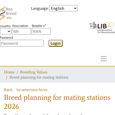
Language
:
Association
Breeder n°
country
Password
Login
Toggle
Home
Breeding Values
Breed planning for mating stations
Back
to selection form
Breed planning for mating stations
2026