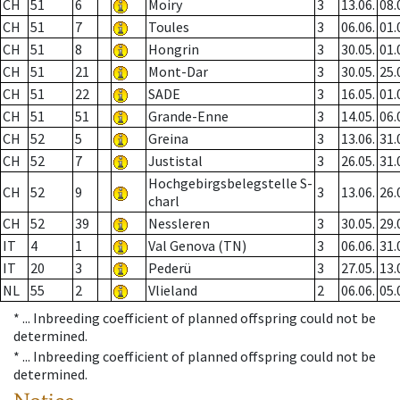
CH
51
6
Moiry
3
13.06.
08.
CH
51
7
Toules
3
06.06.
01.
CH
51
8
Hongrin
3
30.05.
01.
CH
51
21
Mont-Dar
3
30.05.
25.
CH
51
22
SADE
3
16.05.
01.
CH
51
51
Grande-Enne
3
14.05.
06.
CH
52
5
Greina
3
13.06.
31.
CH
52
7
Justistal
3
26.05.
31.
Hochgebirgsbelegstelle S-
CH
52
9
3
13.06.
26.
charl
CH
52
39
Nessleren
3
30.05.
29.
IT
4
1
Val Genova (TN)
3
06.06.
31.
IT
20
3
Pederü
3
27.05.
13.
NL
55
2
Vlieland
2
06.06.
05.
* ...
Inbreeding coefficient of planned offspring could not be
determined.
* ...
Inbreeding coefficient of planned offspring could not be
determined.