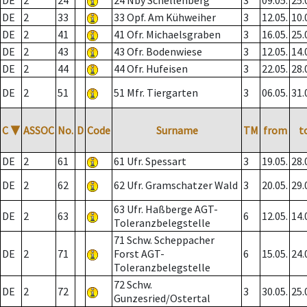
DE
2
24
24 Nby Schellenberg
3
09.05.
25.
DE
2
33
33 Opf. Am Kühweiher
3
12.05.
10.
DE
2
41
41 Ofr. Michaelsgraben
3
16.05.
25.
DE
2
43
43 Ofr. Bodenwiese
3
12.05.
14.
DE
2
44
44 Ofr. Hufeisen
3
22.05.
28.
DE
2
51
51 Mfr. Tiergarten
3
06.05.
31.
C
▼
ASSOC
No.
D
Code
Surname
TM
from
t
DE
2
61
61 Ufr. Spessart
3
19.05.
28.
DE
2
62
62 Ufr. Gramschatzer Wald
3
20.05.
29.
63 Ufr. Haßberge AGT-
DE
2
63
6
12.05.
14.
Toleranzbelegstelle
71 Schw. Scheppacher
DE
2
71
Forst AGT-
6
15.05.
24.
Toleranzbelegstelle
72 Schw.
DE
2
72
3
30.05.
25.
Gunzesried/Ostertal