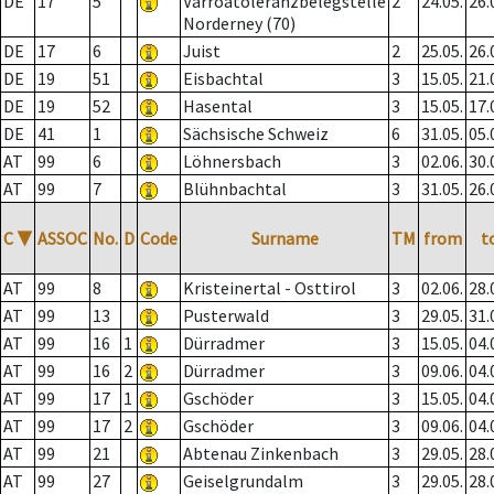
DE
17
5
Varroatoleranzbelegstelle
2
24.05.
26.
Norderney (70)
DE
17
6
Juist
2
25.05.
26.
DE
19
51
Eisbachtal
3
15.05.
21.
DE
19
52
Hasental
3
15.05.
17.
DE
41
1
Sächsische Schweiz
6
31.05.
05.
AT
99
6
Löhnersbach
3
02.06.
30.
AT
99
7
Blühnbachtal
3
31.05.
26.
C
▼
ASSOC
No.
D
Code
Surname
TM
from
t
AT
99
8
Kristeinertal - Osttirol
3
02.06.
28.
AT
99
13
Pusterwald
3
29.05.
31.
AT
99
16
1
Dürradmer
3
15.05.
04.
AT
99
16
2
Dürradmer
3
09.06.
04.
AT
99
17
1
Gschöder
3
15.05.
04.
AT
99
17
2
Gschöder
3
09.06.
04.
AT
99
21
Abtenau Zinkenbach
3
29.05.
28.
AT
99
27
Geiselgrundalm
3
29.05.
28.