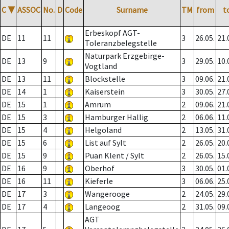
C
▼
ASSOC
No.
D
Code
Surname
TM
from
t
Erbeskopf AGT-
DE
11
11
3
26.05.
21.
Toleranzbelegstelle
Naturpark Erzgebirge-
DE
13
9
3
29.05.
10.
Vogtland
DE
13
11
Blockstelle
3
09.06.
21.
DE
14
1
Kaiserstein
3
30.05.
27.
DE
15
1
Amrum
2
09.06.
21.
DE
15
3
Hamburger Hallig
2
06.06.
11.
DE
15
4
Helgoland
2
13.05.
31.
DE
15
6
List auf Sylt
2
26.05.
20.
DE
15
9
Puan Klent / Sylt
2
26.05.
15.
DE
16
9
Oberhof
3
30.05.
01.
DE
16
11
Kieferle
3
06.06.
25.
DE
17
3
Wangerooge
2
24.05.
29.
DE
17
4
Langeoog
2
31.05.
09.
AGT