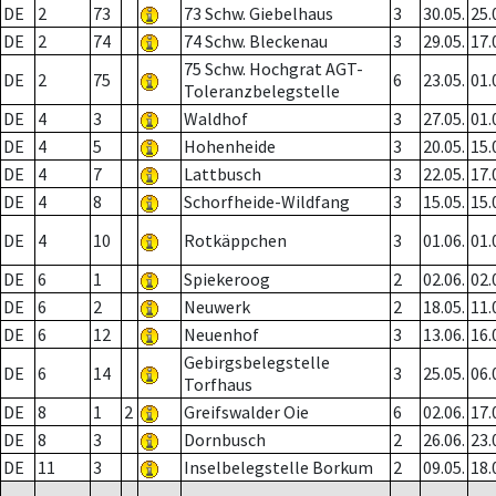
DE
2
73
73 Schw. Giebelhaus
3
30.05.
25.
DE
2
74
74 Schw. Bleckenau
3
29.05.
17.
75 Schw. Hochgrat AGT-
DE
2
75
6
23.05.
01.
Toleranzbelegstelle
DE
4
3
Waldhof
3
27.05.
01.
DE
4
5
Hohenheide
3
20.05.
15.
DE
4
7
Lattbusch
3
22.05.
17.
DE
4
8
Schorfheide-Wildfang
3
15.05.
15.
DE
4
10
Rotkäppchen
3
01.06.
01.
DE
6
1
Spiekeroog
2
02.06.
02.
DE
6
2
Neuwerk
2
18.05.
11.
DE
6
12
Neuenhof
3
13.06.
16.
Gebirgsbelegstelle
DE
6
14
3
25.05.
06.
Torfhaus
DE
8
1
2
Greifswalder Oie
6
02.06.
17.
DE
8
3
Dornbusch
2
26.06.
23.
DE
11
3
Inselbelegstelle Borkum
2
09.05.
18.