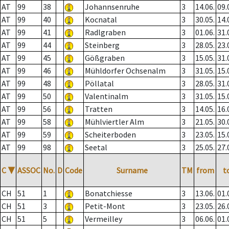
AT
99
38
Johannsenruhe
3
14.06.
09.
AT
99
40
Kocnatal
3
30.05.
14.
AT
99
41
Radlgraben
3
01.06.
31.
AT
99
44
Steinberg
3
28.05.
23.
AT
99
45
Gößgraben
3
15.05.
31.
AT
99
46
Mühldorfer Ochsenalm
3
31.05.
15.
AT
99
48
Pöllatal
3
28.05.
31.
AT
99
50
Valentinalm
3
31.05.
15.
AT
99
56
Tratten
3
14.05.
16.
AT
99
58
Mühlviertler Alm
3
21.05.
30.
AT
99
59
Scheiterboden
3
23.05.
15.
AT
99
98
Seetal
3
25.05.
27.
C
▼
ASSOC
No.
D
Code
Surname
TM
from
t
CH
51
1
Bonatchiesse
3
13.06.
01.
CH
51
3
Petit-Mont
3
23.05.
26.
CH
51
5
Vermeilley
3
06.06.
01.