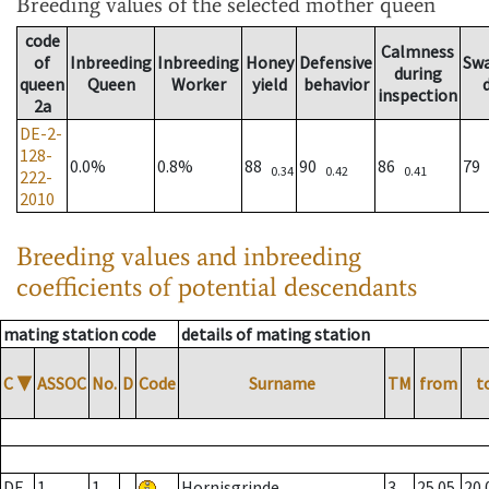
Breeding values
of the selected mother queen
code
Calmness
of
Inbreeding
Inbreeding
Honey
Defensive
Sw
during
queen
Queen
Worker
yield
behavior
inspection
2a
DE-2-
128-
0.0%
0.8%
88
90
86
79
0.34
0.42
0.41
222-
2010
Breeding values and inbreeding
coefficients of potential descendants
mating station code
details of mating station
C
▼
ASSOC
No.
D
Code
Surname
TM
from
t
DE
1
1
Hornisgrinde
3
25.05.
20.