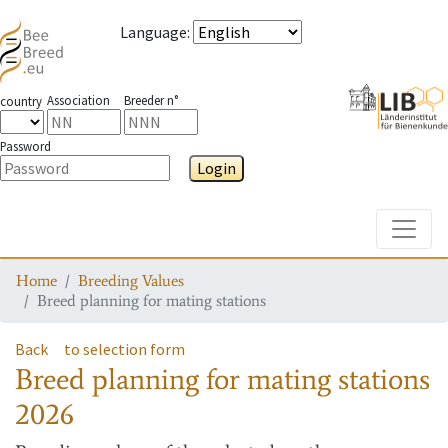
Language
:
Association
Breeder n°
country
Password
Login
Toggle
Home
Breeding Values
Breed planning for mating stations
Back
to selection form
Breed planning for mating stations
2026