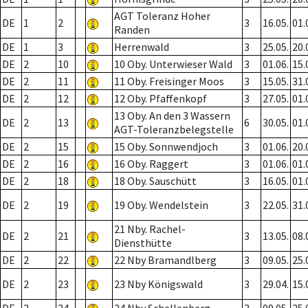
AGT Toleranz Hoher
DE
1
2
3
16.05.
01.
Randen
DE
1
3
Herrenwald
3
25.05.
20.
DE
2
10
10 Oby. Unterwieser Wald
3
01.06.
15.
DE
2
11
11 Oby. Freisinger Moos
3
15.05.
31.
DE
2
12
12 Oby. Pfaffenkopf
3
27.05.
01.
13 Oby. An den 3 Wassern
DE
2
13
6
30.05.
01.
AGT-Toleranzbelegstelle
DE
2
15
15 Oby. Sonnwendjoch
3
01.06.
20.
DE
2
16
16 Oby. Raggert
3
01.06.
01.
DE
2
18
18 Oby. Sauschütt
3
16.05.
01.
DE
2
19
19 Oby. Wendelstein
3
22.05.
31.
21 Nby. Rachel-
DE
2
21
3
13.05.
08.
Diensthütte
DE
2
22
22 Nby Bramandlberg
3
09.05.
25.
DE
2
23
23 Nby Königswald
3
29.04.
15.