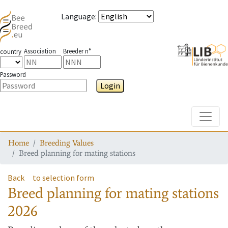
Language
:
Association
Breeder n°
country
Password
Login
Toggle
Home
Breeding Values
Breed planning for mating stations
Back
to selection form
Breed planning for mating stations
2026