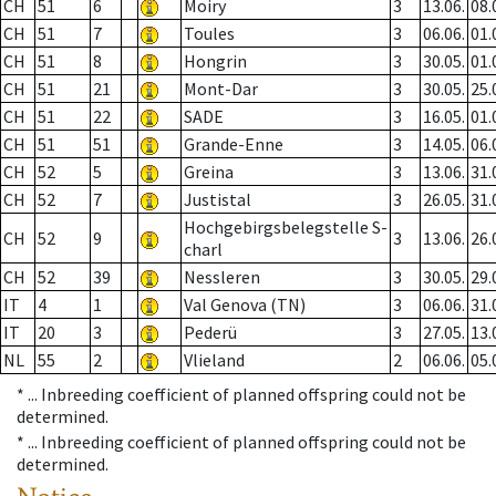
CH
51
6
Moiry
3
13.06.
08.
CH
51
7
Toules
3
06.06.
01.
CH
51
8
Hongrin
3
30.05.
01.
CH
51
21
Mont-Dar
3
30.05.
25.
CH
51
22
SADE
3
16.05.
01.
CH
51
51
Grande-Enne
3
14.05.
06.
CH
52
5
Greina
3
13.06.
31.
CH
52
7
Justistal
3
26.05.
31.
Hochgebirgsbelegstelle S-
CH
52
9
3
13.06.
26.
charl
CH
52
39
Nessleren
3
30.05.
29.
IT
4
1
Val Genova (TN)
3
06.06.
31.
IT
20
3
Pederü
3
27.05.
13.
NL
55
2
Vlieland
2
06.06.
05.
* ...
Inbreeding coefficient of planned offspring could not be
determined.
* ...
Inbreeding coefficient of planned offspring could not be
determined.