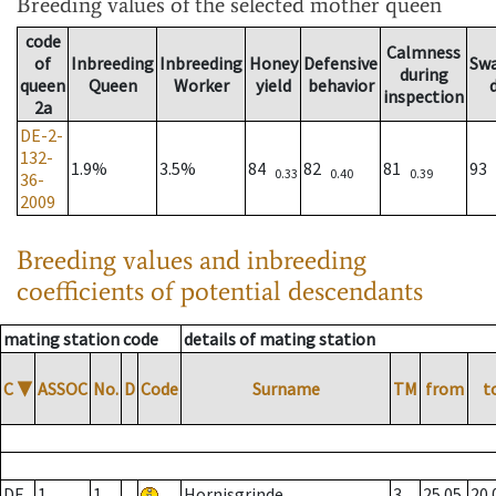
Breeding values
of the selected mother queen
code
Calmness
of
Inbreeding
Inbreeding
Honey
Defensive
Sw
during
queen
Queen
Worker
yield
behavior
inspection
2a
DE-2-
132-
1.9%
3.5%
84
82
81
93
0.33
0.40
0.39
36-
2009
Breeding values and inbreeding
coefficients of potential descendants
mating station code
details of mating station
C
▼
ASSOC
No.
D
Code
Surname
TM
from
t
DE
1
1
Hornisgrinde
3
25.05.
20.