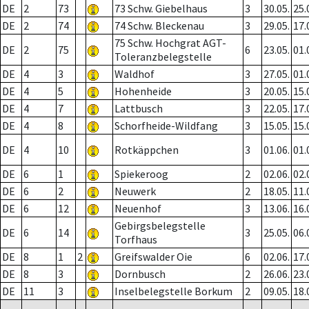
DE
2
73
73 Schw. Giebelhaus
3
30.05.
25.
DE
2
74
74 Schw. Bleckenau
3
29.05.
17.
75 Schw. Hochgrat AGT-
DE
2
75
6
23.05.
01.
Toleranzbelegstelle
DE
4
3
Waldhof
3
27.05.
01.
DE
4
5
Hohenheide
3
20.05.
15.
DE
4
7
Lattbusch
3
22.05.
17.
DE
4
8
Schorfheide-Wildfang
3
15.05.
15.
DE
4
10
Rotkäppchen
3
01.06.
01.
DE
6
1
Spiekeroog
2
02.06.
02.
DE
6
2
Neuwerk
2
18.05.
11.
DE
6
12
Neuenhof
3
13.06.
16.
Gebirgsbelegstelle
DE
6
14
3
25.05.
06.
Torfhaus
DE
8
1
2
Greifswalder Oie
6
02.06.
17.
DE
8
3
Dornbusch
2
26.06.
23.
DE
11
3
Inselbelegstelle Borkum
2
09.05.
18.