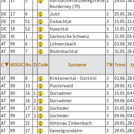
DE
17
5
Varroatoleranzbelegstelle
2
24.05.
26.
Norderney (70)
DE
17
6
Juist
2
25.05.
26.
DE
19
51
Eisbachtal
3
15.05.
21.
DE
19
52
Hasental
3
15.05.
17.
DE
41
1
Sächsische Schweiz
6
31.05.
05.
AT
99
6
Löhnersbach
3
02.06.
30.
AT
99
7
Blühnbachtal
3
31.05.
26.
C
▼
ASSOC
No.
D
Code
Surname
TM
from
t
AT
99
8
Kristeinertal - Osttirol
3
02.06.
28.
AT
99
13
Pusterwald
3
29.05.
31.
AT
99
16
1
Dürradmer
3
15.05.
04.
AT
99
16
2
Dürradmer
3
09.06.
04.
AT
99
17
1
Gschöder
3
15.05.
04.
AT
99
17
2
Gschöder
3
09.06.
04.
AT
99
21
Abtenau Zinkenbach
3
29.05.
28.
AT
99
27
Geiselgrundalm
3
29.05.
28.