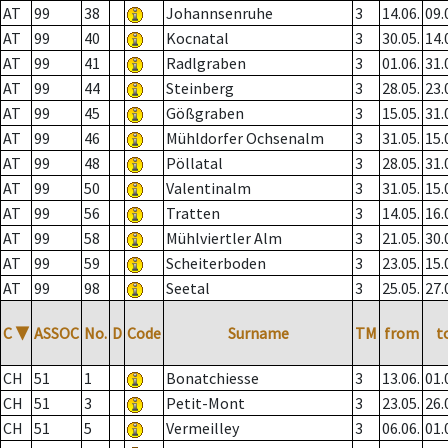
AT
99
38
Johannsenruhe
3
14.06.
09.
AT
99
40
Kocnatal
3
30.05.
14.
AT
99
41
Radlgraben
3
01.06.
31.
AT
99
44
Steinberg
3
28.05.
23.
AT
99
45
Gößgraben
3
15.05.
31.
AT
99
46
Mühldorfer Ochsenalm
3
31.05.
15.
AT
99
48
Pöllatal
3
28.05.
31.
AT
99
50
Valentinalm
3
31.05.
15.
AT
99
56
Tratten
3
14.05.
16.
AT
99
58
Mühlviertler Alm
3
21.05.
30.
AT
99
59
Scheiterboden
3
23.05.
15.
AT
99
98
Seetal
3
25.05.
27.
C
▼
ASSOC
No.
D
Code
Surname
TM
from
t
CH
51
1
Bonatchiesse
3
13.06.
01.
CH
51
3
Petit-Mont
3
23.05.
26.
CH
51
5
Vermeilley
3
06.06.
01.