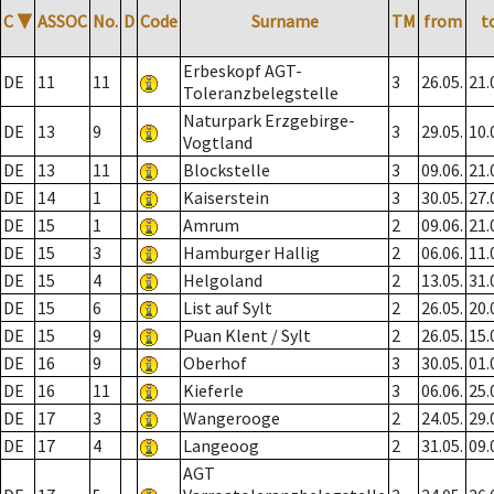
C
▼
ASSOC
No.
D
Code
Surname
TM
from
t
Erbeskopf AGT-
DE
11
11
3
26.05.
21.
Toleranzbelegstelle
Naturpark Erzgebirge-
DE
13
9
3
29.05.
10.
Vogtland
DE
13
11
Blockstelle
3
09.06.
21.
DE
14
1
Kaiserstein
3
30.05.
27.
DE
15
1
Amrum
2
09.06.
21.
DE
15
3
Hamburger Hallig
2
06.06.
11.
DE
15
4
Helgoland
2
13.05.
31.
DE
15
6
List auf Sylt
2
26.05.
20.
DE
15
9
Puan Klent / Sylt
2
26.05.
15.
DE
16
9
Oberhof
3
30.05.
01.
DE
16
11
Kieferle
3
06.06.
25.
DE
17
3
Wangerooge
2
24.05.
29.
DE
17
4
Langeoog
2
31.05.
09.
AGT