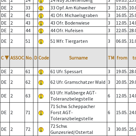
DE
2
24
24 Nby Schellenberg
3
09.05.
25.
DE
2
33
33 Opf. Am Kühweiher
3
12.05.
10.
DE
2
41
41 Ofr. Michaelsgraben
3
16.05.
25.
DE
2
43
43 Ofr. Bodenwiese
3
12.05.
14.
DE
2
44
44 Ofr. Hufeisen
3
22.05.
28.
DE
2
51
51 Mfr. Tiergarten
3
06.05.
31.
C
▼
ASSOC
No.
D
Code
Surname
TM
from
t
DE
2
61
61 Ufr. Spessart
3
19.05.
28.
DE
2
62
62 Ufr. Gramschatzer Wald
3
20.05.
29.
63 Ufr. Haßberge AGT-
DE
2
63
6
12.05.
14.
Toleranzbelegstelle
71 Schw. Scheppacher
DE
2
71
Forst AGT-
6
15.05.
24.
Toleranzbelegstelle
72 Schw.
DE
2
72
3
30.05.
25.
Gunzesried/Ostertal