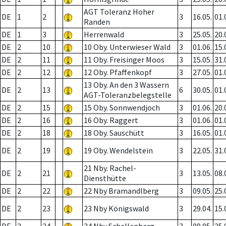
AGT Toleranz Hoher
DE
1
2
3
16.05.
01.
Randen
DE
1
3
Herrenwald
3
25.05.
20.
DE
2
10
10 Oby. Unterwieser Wald
3
01.06.
15.
DE
2
11
11 Oby. Freisinger Moos
3
15.05.
31.
DE
2
12
12 Oby. Pfaffenkopf
3
27.05.
01.
13 Oby. An den 3 Wassern
DE
2
13
6
30.05.
01.
AGT-Toleranzbelegstelle
DE
2
15
15 Oby. Sonnwendjoch
3
01.06.
20.
DE
2
16
16 Oby. Raggert
3
01.06.
01.
DE
2
18
18 Oby. Sauschütt
3
16.05.
01.
DE
2
19
19 Oby. Wendelstein
3
22.05.
31.
21 Nby. Rachel-
DE
2
21
3
13.05.
08.
Diensthütte
DE
2
22
22 Nby Bramandlberg
3
09.05.
25.
DE
2
23
23 Nby Königswald
3
29.04.
15.