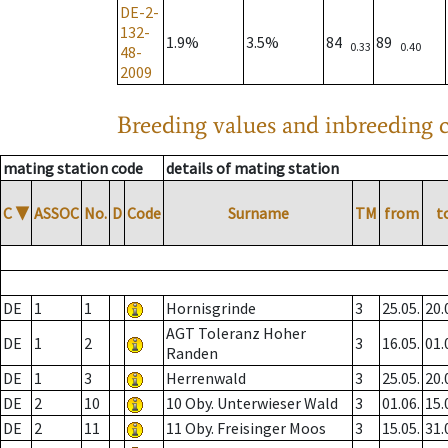
DE-2-
132-
1.9%
3.5%
84
89
0.33
0.40
48-
2009
Breeding values and inbreeding c
mating station code
details of mating station
C
▼
ASSOC
No.
D
Code
Surname
TM
from
t
DE
1
1
Hornisgrinde
3
25.05.
20.
AGT Toleranz Hoher
DE
1
2
3
16.05.
01.
Randen
DE
1
3
Herrenwald
3
25.05.
20.
DE
2
10
10 Oby. Unterwieser Wald
3
01.06.
15.
DE
2
11
11 Oby. Freisinger Moos
3
15.05.
31.