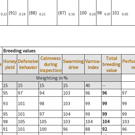
)
(91)
(88)
(87)
100
98
101
0.22
0.19
0.21
0.16
0.20
0.07
0.05
Breeding values
Calmness
Total
Honey
Defensive
Swarming
Varroa-
Perfo
e
during
breeding
yield
behavior
drive
index
n
inspection
value
Weighting in %
15
15
15
15
40
--
95
97
94
103
96
96
97
93
101
98
103
99
99
99
95
101
97
104
99
99
99
98
105
105
103
104
104
103
91
101
100
96
88
92
96