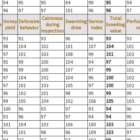
94
95
95
94
99
95
94
96
97
97
101
96
96
97
Calmness
Total
Honey
Defensive
Swarming
Varroa-
Perfo
e
during
breeding
yield
behavior
drive
index
n
inspection
value
93
92
93
96
96
93
93
98
104
102
101
107
104
101
97
101
103
108
99
101
103
95
99
100
104
94
97
100
96
99
100
107
97
99
101
97
104
102
104
96
100
102
97
101
103
105
97
100
102
96
102
101
98
99
99
99
99
105
104
102
106
105
103
100
96
93
97
93
94
96
93
96
97
97
94
94
95
101
104
103
106
100
103
104
95
101
98
96
109
103
97