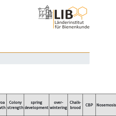
roa
Colony
spring
over-
Chalk-
CBP
Nosemosis
wth
strength
development
wintering
brood