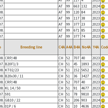
08.
AT
99
117
4
2023
07.
AT
99
663
132
2024
08.
AT
99
120
84
2023
07.
AT
99
117
38
2023
07.
AT
99
377
23
2023
08.
AT
99
671
85
2023
07.
AT
99
377
74
2023
o
Breeding line
C4A
A4A
B4A
No4A
Y4A
Cod
08.
CRP/48
CH
52
707
40
2023
07.
B20F1/3
CH
51
45
1893
2023
08.
KT02/23
CH
51
152
5652
2022
08.
B20x30 / 11
CH
51
36
3427
2022
08.
CRP/48
CH
52
707
40
2023
08.
KL 14 / 50
CH
51
91
4677
2023
07.
S91
CH
51
78
9810
2023
08.
GB10 / 22
CH
51
206
903
2024
06.
01P / 6
CH
51
10
4636
2023