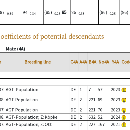
87
94
(85)
85
86
(86)
(86
0.39
0.34
0.25
0.33
0.25
oefficients of potential descendants
Mate (4A)
o
Breeding line
C4A
A4A
B4A
No4A
Y4A
Cod
07.
AGT-Population
DE
1
7
57
2023
08.
AGT Population
DE
2
221
69
2023
07.
AGT Population
DE
2
221
70
2023
08.
AGT-Population; Z: Köpke
DE
2
632
52
2024
07.
AGT-Population; Z: Ott
DE
2
227
167
2021