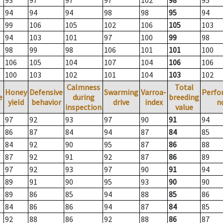
93
97
97
97
102
98
95
94
94
94
98
98
95
94
99
106
105
102
106
105
103
94
103
101
97
100
99
98
98
99
98
106
101
101
100
106
105
104
107
104
106
106
100
103
102
101
104
103
102
Calmness
Total
Honey
Defensive
Swarming
Varroa-
Perfo
e
during
breeding
yield
behavior
drive
index
n
inspection
value
97
92
93
97
90
91
94
86
87
84
94
87
84
85
84
92
90
95
87
86
88
87
92
91
92
87
86
89
97
92
93
97
90
91
94
89
91
90
95
93
90
90
89
86
85
94
88
85
86
84
86
86
94
87
84
85
92
88
86
92
88
86
87