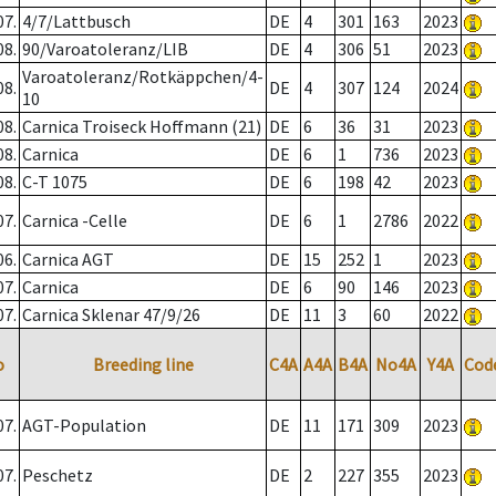
07.
4/7/Lattbusch
DE
4
301
163
2023
08.
90/Varoatoleranz/LIB
DE
4
306
51
2023
Varoatoleranz/Rotkäppchen/4-
08.
DE
4
307
124
2024
10
08.
Carnica Troiseck Hoffmann (21)
DE
6
36
31
2023
08.
Carnica
DE
6
1
736
2023
08.
C-T 1075
DE
6
198
42
2023
07.
Carnica -Celle
DE
6
1
2786
2022
06.
Carnica AGT
DE
15
252
1
2023
07.
Carnica
DE
6
90
146
2023
07.
Carnica Sklenar 47/9/26
DE
11
3
60
2022
o
Breeding line
C4A
A4A
B4A
No4A
Y4A
Cod
07.
AGT-Population
DE
11
171
309
2023
07.
Peschetz
DE
2
227
355
2023