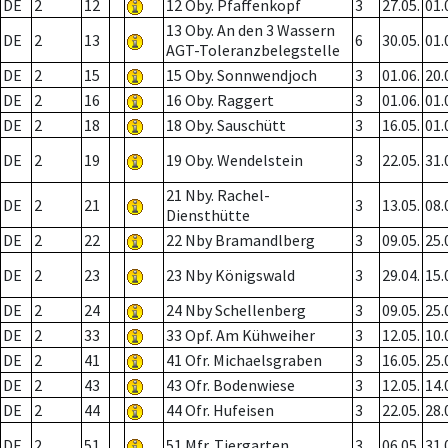
DE
2
12
12 Oby. Pfaffenkopf
3
27.05.
01.
13 Oby. An den 3 Wassern
DE
2
13
6
30.05.
01.
AGT-Toleranzbelegstelle
DE
2
15
15 Oby. Sonnwendjoch
3
01.06.
20.
DE
2
16
16 Oby. Raggert
3
01.06.
01.
DE
2
18
18 Oby. Sauschütt
3
16.05.
01.
DE
2
19
19 Oby. Wendelstein
3
22.05.
31.
21 Nby. Rachel-
DE
2
21
3
13.05.
08.
Diensthütte
DE
2
22
22 Nby Bramandlberg
3
09.05.
25.
DE
2
23
23 Nby Königswald
3
29.04.
15.
DE
2
24
24 Nby Schellenberg
3
09.05.
25.
DE
2
33
33 Opf. Am Kühweiher
3
12.05.
10.
DE
2
41
41 Ofr. Michaelsgraben
3
16.05.
25.
DE
2
43
43 Ofr. Bodenwiese
3
12.05.
14.
DE
2
44
44 Ofr. Hufeisen
3
22.05.
28.
DE
2
51
51 Mfr. Tiergarten
3
06.05.
31.