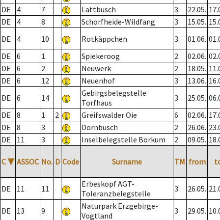
DE
4
7
Lattbusch
3
22.05.
17.
DE
4
8
Schorfheide-Wildfang
3
15.05.
15.
DE
4
10
Rotkäppchen
3
01.06.
01.
DE
6
1
Spiekeroog
2
02.06.
02.
DE
6
2
Neuwerk
2
18.05.
11.
DE
6
12
Neuenhof
3
13.06.
16.
Gebirgsbelegstelle
DE
6
14
3
25.05.
06.
Torfhaus
DE
8
1
2
Greifswalder Oie
6
02.06.
17.
DE
8
3
Dornbusch
2
26.06.
23.
DE
11
3
Inselbelegstelle Borkum
2
09.05.
18.
C
▼
ASSOC
No.
D
Code
Surname
TM
from
t
Erbeskopf AGT-
DE
11
11
3
26.05.
21.
Toleranzbelegstelle
Naturpark Erzgebirge-
DE
13
9
3
29.05.
10.
Vogtland