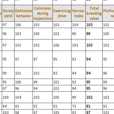
Calmness
Total
Honey
Defensive
Swarming
Varroa-
Perfo
e
during
breeding
yield
behavior
drive
index
n
inspection
value
97
106
103
103
104
103
102
96
103
100
101
99
99
100
97
101
102
106
103
103
102
95
97
97
95
93
94
95
90
101
102
93
94
94
96
95
100
99
101
92
95
99
97
96
94
101
94
95
96
100
104
103
105
99
102
103
94
93
91
92
73
81
91
103
98
97
105
93
97
101