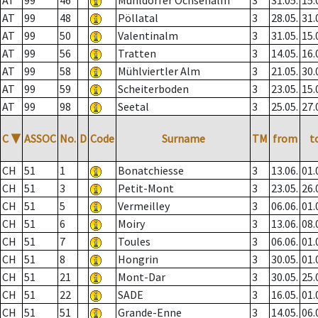
AT
99
46
Mühldorfer Ochsenalm
3
31.05.
15.
AT
99
48
Pöllatal
3
28.05.
31.
AT
99
50
Valentinalm
3
31.05.
15.
AT
99
56
Tratten
3
14.05.
16.
AT
99
58
Mühlviertler Alm
3
21.05.
30.
AT
99
59
Scheiterboden
3
23.05.
15.
AT
99
98
Seetal
3
25.05.
27.
C
▼
ASSOC
No.
D
Code
Surname
TM
from
t
CH
51
1
Bonatchiesse
3
13.06.
01.
CH
51
3
Petit-Mont
3
23.05.
26.
CH
51
5
Vermeilley
3
06.06.
01.
CH
51
6
Moiry
3
13.06.
08.
CH
51
7
Toules
3
06.06.
01.
CH
51
8
Hongrin
3
30.05.
01.
CH
51
21
Mont-Dar
3
30.05.
25.
CH
51
22
SADE
3
16.05.
01.
CH
51
51
Grande-Enne
3
14.05.
06.