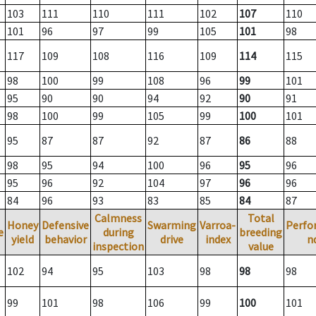
103
111
110
111
102
107
110
101
96
97
99
105
101
98
117
109
108
116
109
114
115
98
100
99
108
96
99
101
95
90
90
94
92
90
91
98
100
99
105
99
100
101
95
87
87
92
87
86
88
98
95
94
100
96
95
96
95
96
92
104
97
96
96
84
96
93
83
85
84
87
Calmness
Total
Honey
Defensive
Swarming
Varroa-
Perfo
e
during
breeding
yield
behavior
drive
index
n
inspection
value
102
94
95
103
98
98
98
99
101
98
106
99
100
101