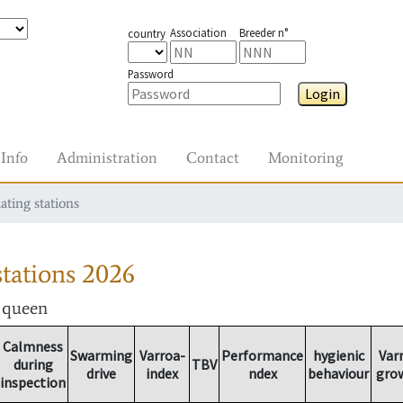
Association
Breeder n°
country
Password
Login
Info
Administration
Contact
Monitoring
ating stations
tations
2026
r queen
Calmness
Swarming
Varroa-
Performance
hygienic
Var
during
TBV
drive
index
ndex
behaviour
gro
inspection