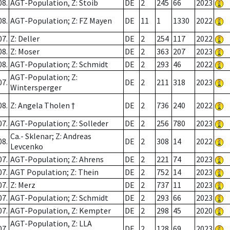
08.
AGT-Population, Z: Stoib
DE
2
245
66
2023
08.
AGT-Population; Z: FZ Mayen
DE
11
1
1330
2022
07.
Z: Deller
DE
2
254
117
2022
08.
Z: Moser
DE
2
363
207
2023
08.
AGT-Population; Z: Schmidt
DE
2
293
46
2022
AGT-Population; Z:
07.
DE
2
211
318
2023
Wintersperger
08.
Z: Angela Tholen †
DE
2
736
240
2022
07.
AGT-Population; Z: Solleder
DE
2
256
780
2023
Ca.- Sklenar; Z: Andreas
08.
DE
2
308
14
2022
Levcenko
07.
AGT-Population; Z: Ahrens
DE
2
221
74
2023
07.
AGT Population; Z: Thein
DE
2
752
14
2023
07.
Z: Merz
DE
2
737
11
2023
07.
AGT-Population; Z: Schmidt
DE
2
293
66
2023
07.
AGT-Population, Z: Kempter
DE
2
298
45
2020
AGT-Population, Z: LLA
07.
DE
2
128
69
2023