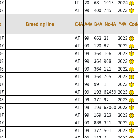
07.
IT
20
68
1013
2024
07.
AT
99
400
745
2023
o
Breeding line
C4A
A4A
B4A
No4A
Y4A
Cod
07.
AT
99
662
21
2023
07.
AT
99
120
87
2023
06.
AT
99
364
106
2023
08.
AT
99
364
908
2023
06.
AT
99
364
121
2022
08.
AT
99
364
705
2023
07.
AT
99
99
1
2023
07.
AT
99
193
62459
2023
08.
AT
99
377
92
2023
08.
AT
99
193
63000
2023
07.
AT
99
169
223
2023
07.
AT
99
888
331
2023
07.
AT
99
377
501
2023