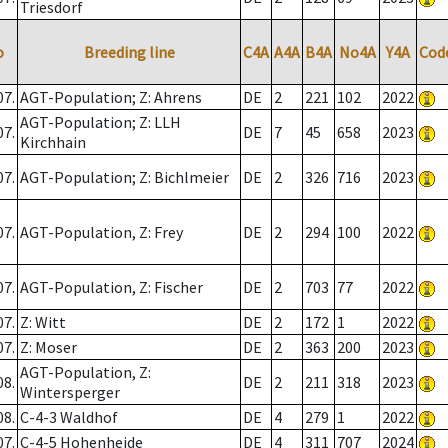
Triesdorf
o
Breeding line
C4A
A4A
B4A
No4A
Y4A
Cod
07.
AGT-Population; Z: Ahrens
DE
2
221
102
2022
AGT-Population; Z: LLH
07.
DE
7
45
658
2023
Kirchhain
07.
AGT-Population; Z: Bichlmeier
DE
2
326
716
2023
07.
AGT-Population, Z: Frey
DE
2
294
100
2022
07.
AGT-Population, Z: Fischer
DE
2
703
77
2022
07.
Z: Witt
DE
2
172
1
2022
07.
Z: Moser
DE
2
363
200
2023
AGT-Population, Z:
08.
DE
2
211
318
2023
Wintersperger
08.
C-4-3 Waldhof
DE
4
279
1
2022
07.
C-4-5 Hohenheide
DE
4
311
707
2024