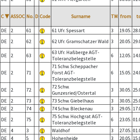
C
▼
ASSOC
No.
D
Code
Surname
TM
from
t
DE
2
61
61 Ufr. Spessart
3
19.05.
28.
DE
2
62
62 Ufr. Gramschatzer Wald
3
20.05.
29.
63 Ufr. Haßberge AGT-
DE
2
63
6
12.05.
14.
Toleranzbelegstelle
71 Schw. Scheppacher
DE
2
71
Forst AGT-
6
15.05.
24.
Toleranzbelegstelle
72 Schw.
DE
2
72
3
30.05.
25.
Gunzesried/Ostertal
DE
2
73
73 Schw. Giebelhaus
3
30.05.
25.
DE
2
74
74 Schw. Bleckenau
3
29.05.
17.
75 Schw. Hochgrat AGT-
DE
2
75
6
23.05.
01.
Toleranzbelegstelle
DE
4
3
Waldhof
3
27.05.
01.
DE
4
5
Hohenheide
3
20.05.
15.