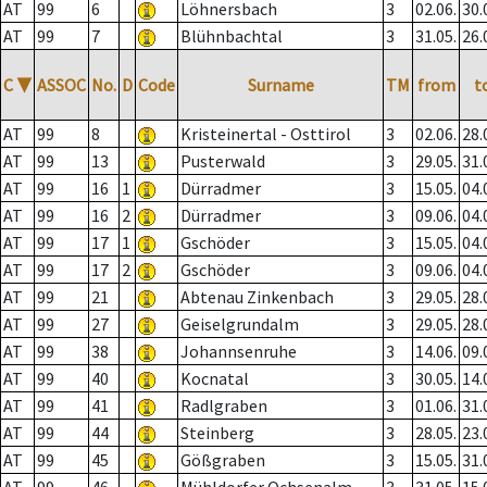
AT
99
6
Löhnersbach
3
02.06.
30.
AT
99
7
Blühnbachtal
3
31.05.
26.
C
▼
ASSOC
No.
D
Code
Surname
TM
from
t
AT
99
8
Kristeinertal - Osttirol
3
02.06.
28.
AT
99
13
Pusterwald
3
29.05.
31.
AT
99
16
1
Dürradmer
3
15.05.
04.
AT
99
16
2
Dürradmer
3
09.06.
04.
AT
99
17
1
Gschöder
3
15.05.
04.
AT
99
17
2
Gschöder
3
09.06.
04.
AT
99
21
Abtenau Zinkenbach
3
29.05.
28.
AT
99
27
Geiselgrundalm
3
29.05.
28.
AT
99
38
Johannsenruhe
3
14.06.
09.
AT
99
40
Kocnatal
3
30.05.
14.
AT
99
41
Radlgraben
3
01.06.
31.
AT
99
44
Steinberg
3
28.05.
23.
AT
99
45
Gößgraben
3
15.05.
31.