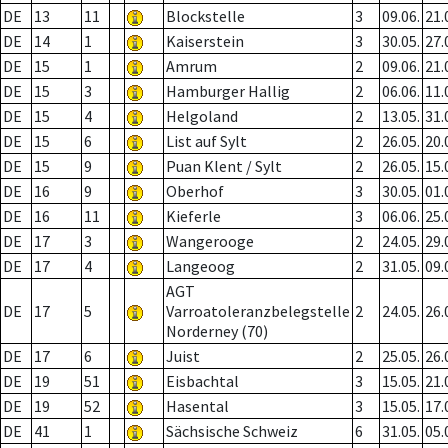
DE
13
11
Blockstelle
3
09.06.
21.
DE
14
1
Kaiserstein
3
30.05.
27.
DE
15
1
Amrum
2
09.06.
21.
DE
15
3
Hamburger Hallig
2
06.06.
11.
DE
15
4
Helgoland
2
13.05.
31.
DE
15
6
List auf Sylt
2
26.05.
20.
DE
15
9
Puan Klent / Sylt
2
26.05.
15.
DE
16
9
Oberhof
3
30.05.
01.
DE
16
11
Kieferle
3
06.06.
25.
DE
17
3
Wangerooge
2
24.05.
29.
DE
17
4
Langeoog
2
31.05.
09.
AGT
DE
17
5
Varroatoleranzbelegstelle
2
24.05.
26.
Norderney (70)
DE
17
6
Juist
2
25.05.
26.
DE
19
51
Eisbachtal
3
15.05.
21.
DE
19
52
Hasental
3
15.05.
17.
DE
41
1
Sächsische Schweiz
6
31.05.
05.