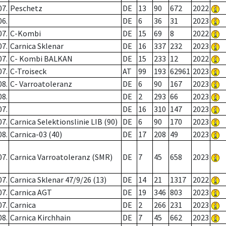
07.
Peschetz
DE
13
90
672
2022
06.
DE
6
36
31
2023
07.
C-Kombi
DE
15
69
8
2022
07.
Carnica Sklenar
DE
16
337
232
2023
07.
C- Kombi BALKAN
DE
15
233
12
2022
07.
C-Troiseck
AT
99
193
62961
2023
08.
C- Varroatoleranz
DE
6
90
167
2023
08.
DE
2
293
66
2023
07.
DE
16
310
147
2023
07.
Carnica Selektionslinie LIB (90)
DE
6
90
170
2023
08.
Carnica-03 (40)
DE
17
208
49
2023
07.
Carnica Varroatoleranz (SMR)
DE
7
45
658
2023
07.
Carnica Sklenar 47/9/26 (13)
DE
14
21
1317
2022
07.
Carnica AGT
DE
19
346
803
2023
07.
Carnica
DE
2
266
231
2023
08.
Carnica Kirchhain
DE
7
45
662
2023