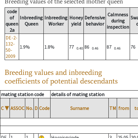
Breeding values
of the selected mother queen
code
Calmness
of
Inbreeding
Inbreeding
Honey
Defensive
Sw
during
queen
Queen
Worker
yield
behavior
inspection
2a
DE-2-
132-
1.9%
1.8%
77
86
87
76
0.40
0.46
0.46
50-
2009
Breeding values and inbreeding
coefficients of potential descendants
mating station code
details of mating station
C
▼
ASSOC
No.
D
Code
Surname
TM
from
t
DE
1
1
Hornisgrinde
3
25.05.
20.