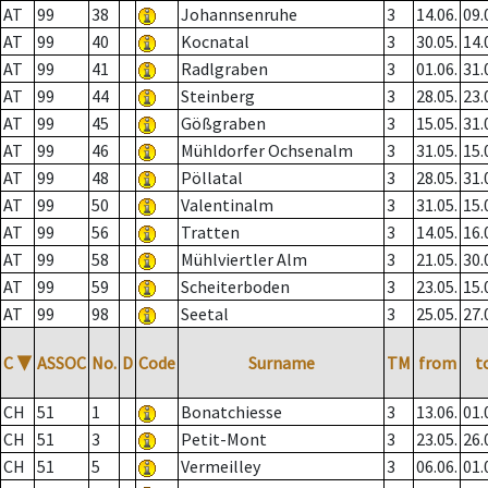
AT
99
38
Johannsenruhe
3
14.06.
09.
AT
99
40
Kocnatal
3
30.05.
14.
AT
99
41
Radlgraben
3
01.06.
31.
AT
99
44
Steinberg
3
28.05.
23.
AT
99
45
Gößgraben
3
15.05.
31.
AT
99
46
Mühldorfer Ochsenalm
3
31.05.
15.
AT
99
48
Pöllatal
3
28.05.
31.
AT
99
50
Valentinalm
3
31.05.
15.
AT
99
56
Tratten
3
14.05.
16.
AT
99
58
Mühlviertler Alm
3
21.05.
30.
AT
99
59
Scheiterboden
3
23.05.
15.
AT
99
98
Seetal
3
25.05.
27.
C
▼
ASSOC
No.
D
Code
Surname
TM
from
t
CH
51
1
Bonatchiesse
3
13.06.
01.
CH
51
3
Petit-Mont
3
23.05.
26.
CH
51
5
Vermeilley
3
06.06.
01.