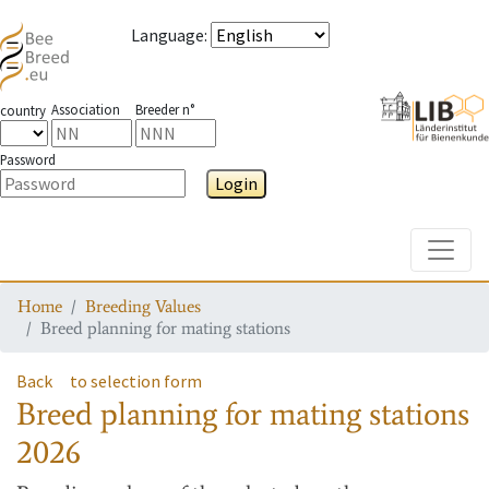
Language
:
Association
Breeder n°
country
Password
Login
Toggle
Home
Breeding Values
Breed planning for mating stations
Back
to selection form
Breed planning for mating stations
2026