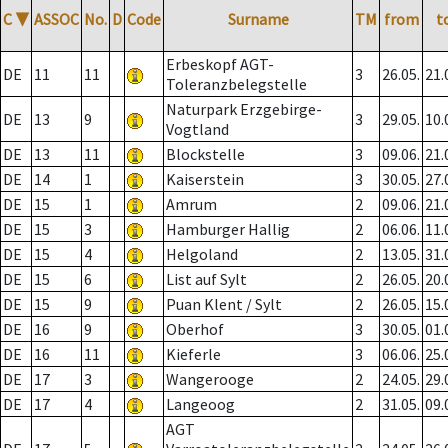
C
▼
ASSOC
No.
D
Code
Surname
TM
from
t
Erbeskopf AGT-
DE
11
11
3
26.05.
21.
Toleranzbelegstelle
Naturpark Erzgebirge-
DE
13
9
3
29.05.
10.
Vogtland
DE
13
11
Blockstelle
3
09.06.
21.
DE
14
1
Kaiserstein
3
30.05.
27.
DE
15
1
Amrum
2
09.06.
21.
DE
15
3
Hamburger Hallig
2
06.06.
11.
DE
15
4
Helgoland
2
13.05.
31.
DE
15
6
List auf Sylt
2
26.05.
20.
DE
15
9
Puan Klent / Sylt
2
26.05.
15.
DE
16
9
Oberhof
3
30.05.
01.
DE
16
11
Kieferle
3
06.06.
25.
DE
17
3
Wangerooge
2
24.05.
29.
DE
17
4
Langeoog
2
31.05.
09.
AGT