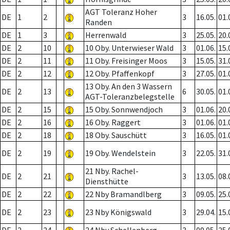
AGT Toleranz Hoher
DE
1
2
3
16.05.
01.
Randen
DE
1
3
Herrenwald
3
25.05.
20.
DE
2
10
10 Oby. Unterwieser Wald
3
01.06.
15.
DE
2
11
11 Oby. Freisinger Moos
3
15.05.
31.
DE
2
12
12 Oby. Pfaffenkopf
3
27.05.
01.
13 Oby. An den 3 Wassern
DE
2
13
6
30.05.
01.
AGT-Toleranzbelegstelle
DE
2
15
15 Oby. Sonnwendjoch
3
01.06.
20.
DE
2
16
16 Oby. Raggert
3
01.06.
01.
DE
2
18
18 Oby. Sauschütt
3
16.05.
01.
DE
2
19
19 Oby. Wendelstein
3
22.05.
31.
21 Nby. Rachel-
DE
2
21
3
13.05.
08.
Diensthütte
DE
2
22
22 Nby Bramandlberg
3
09.05.
25.
DE
2
23
23 Nby Königswald
3
29.04.
15.