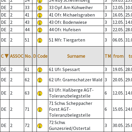
DE
2
24
24 Nby Schellenberg
3
09.05.
25.
DE
2
33
33 Opf. Am Kühweiher
3
12.05.
10.
DE
2
41
41 Ofr. Michaelsgraben
3
16.05.
25.
DE
2
43
43 Ofr. Bodenwiese
3
12.05.
14.
DE
2
44
44 Ofr. Hufeisen
3
22.05.
28.
DE
2
51
51 Mfr. Tiergarten
3
06.05.
31.
C
▼
ASSOC
No.
D
Code
Surname
TM
from
t
DE
2
61
61 Ufr. Spessart
3
19.05.
28.
DE
2
62
62 Ufr. Gramschatzer Wald
3
20.05.
29.
63 Ufr. Haßberge AGT-
DE
2
63
6
12.05.
14.
Toleranzbelegstelle
71 Schw. Scheppacher
DE
2
71
Forst AGT-
6
15.05.
24.
Toleranzbelegstelle
72 Schw.
DE
2
72
3
30.05.
25.
Gunzesried/Ostertal