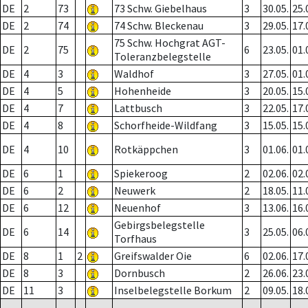
DE
2
73
73 Schw. Giebelhaus
3
30.05.
25.
DE
2
74
74 Schw. Bleckenau
3
29.05.
17.
75 Schw. Hochgrat AGT-
DE
2
75
6
23.05.
01.
Toleranzbelegstelle
DE
4
3
Waldhof
3
27.05.
01.
DE
4
5
Hohenheide
3
20.05.
15.
DE
4
7
Lattbusch
3
22.05.
17.
DE
4
8
Schorfheide-Wildfang
3
15.05.
15.
DE
4
10
Rotkäppchen
3
01.06.
01.
DE
6
1
Spiekeroog
2
02.06.
02.
DE
6
2
Neuwerk
2
18.05.
11.
DE
6
12
Neuenhof
3
13.06.
16.
Gebirgsbelegstelle
DE
6
14
3
25.05.
06.
Torfhaus
DE
8
1
2
Greifswalder Oie
6
02.06.
17.
DE
8
3
Dornbusch
2
26.06.
23.
DE
11
3
Inselbelegstelle Borkum
2
09.05.
18.