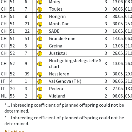
CH
51
6
Moiry
3
13.06.
08.
CH
51
7
Toules
3
06.06.
01.
CH
51
8
Hongrin
3
30.05.
01.
CH
51
21
Mont-Dar
3
30.05.
25.
CH
51
22
SADE
3
16.05.
01.
CH
51
51
Grande-Enne
3
14.05.
06.
CH
52
5
Greina
3
13.06.
31.
CH
52
7
Justistal
3
26.05.
31.
Hochgebirgsbelegstelle S-
CH
52
9
3
13.06.
26.
charl
CH
52
39
Nessleren
3
30.05.
29.
IT
4
1
Val Genova (TN)
3
06.06.
31.
IT
20
3
Pederü
3
27.05.
13.
NL
55
2
Vlieland
2
06.06.
05.
* ...
Inbreeding coefficient of planned offspring could not be
determined.
* ...
Inbreeding coefficient of planned offspring could not be
determined.