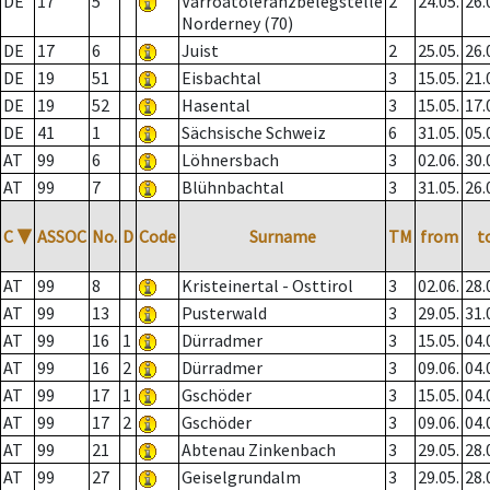
DE
17
5
Varroatoleranzbelegstelle
2
24.05.
26.
Norderney (70)
DE
17
6
Juist
2
25.05.
26.
DE
19
51
Eisbachtal
3
15.05.
21.
DE
19
52
Hasental
3
15.05.
17.
DE
41
1
Sächsische Schweiz
6
31.05.
05.
AT
99
6
Löhnersbach
3
02.06.
30.
AT
99
7
Blühnbachtal
3
31.05.
26.
C
▼
ASSOC
No.
D
Code
Surname
TM
from
t
AT
99
8
Kristeinertal - Osttirol
3
02.06.
28.
AT
99
13
Pusterwald
3
29.05.
31.
AT
99
16
1
Dürradmer
3
15.05.
04.
AT
99
16
2
Dürradmer
3
09.06.
04.
AT
99
17
1
Gschöder
3
15.05.
04.
AT
99
17
2
Gschöder
3
09.06.
04.
AT
99
21
Abtenau Zinkenbach
3
29.05.
28.
AT
99
27
Geiselgrundalm
3
29.05.
28.