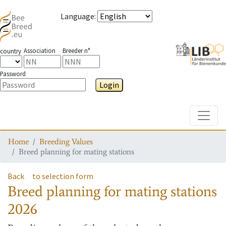
Language
:
Association
Breeder n°
country
Password
Login
Toggle
Home
Breeding Values
Breed planning for mating stations
Back
to selection form
Breed planning for mating stations
2026