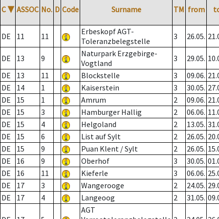
C
▼
ASSOC
No.
D
Code
Surname
TM
from
t
Erbeskopf AGT-
DE
11
11
3
26.05.
21.
Toleranzbelegstelle
Naturpark Erzgebirge-
DE
13
9
3
29.05.
10.
Vogtland
DE
13
11
Blockstelle
3
09.06.
21.
DE
14
1
Kaiserstein
3
30.05.
27.
DE
15
1
Amrum
2
09.06.
21.
DE
15
3
Hamburger Hallig
2
06.06.
11.
DE
15
4
Helgoland
2
13.05.
31.
DE
15
6
List auf Sylt
2
26.05.
20.
DE
15
9
Puan Klent / Sylt
2
26.05.
15.
DE
16
9
Oberhof
3
30.05.
01.
DE
16
11
Kieferle
3
06.06.
25.
DE
17
3
Wangerooge
2
24.05.
29.
DE
17
4
Langeoog
2
31.05.
09.
AGT