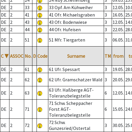
DE
2
24
24 Nby Schellenberg
3
09.05.
25.
DE
2
33
33 Opf. Am Kühweiher
3
12.05.
10.
DE
2
41
41 Ofr. Michaelsgraben
3
16.05.
25.
DE
2
43
43 Ofr. Bodenwiese
3
12.05.
14.
DE
2
44
44 Ofr. Hufeisen
3
22.05.
28.
DE
2
51
51 Mfr. Tiergarten
3
06.05.
31.
C
▼
ASSOC
No.
D
Code
Surname
TM
from
t
DE
2
61
61 Ufr. Spessart
3
19.05.
28.
DE
2
62
62 Ufr. Gramschatzer Wald
3
20.05.
29.
63 Ufr. Haßberge AGT-
DE
2
63
6
12.05.
14.
Toleranzbelegstelle
71 Schw. Scheppacher
DE
2
71
Forst AGT-
6
15.05.
24.
Toleranzbelegstelle
72 Schw.
DE
2
72
3
30.05.
25.
Gunzesried/Ostertal