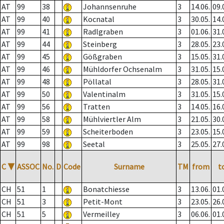
AT
99
38
Johannsenruhe
3
14.06.
09.
AT
99
40
Kocnatal
3
30.05.
14.
AT
99
41
Radlgraben
3
01.06.
31.
AT
99
44
Steinberg
3
28.05.
23.
AT
99
45
Gößgraben
3
15.05.
31.
AT
99
46
Mühldorfer Ochsenalm
3
31.05.
15.
AT
99
48
Pöllatal
3
28.05.
31.
AT
99
50
Valentinalm
3
31.05.
15.
AT
99
56
Tratten
3
14.05.
16.
AT
99
58
Mühlviertler Alm
3
21.05.
30.
AT
99
59
Scheiterboden
3
23.05.
15.
AT
99
98
Seetal
3
25.05.
27.
C
▼
ASSOC
No.
D
Code
Surname
TM
from
t
CH
51
1
Bonatchiesse
3
13.06.
01.
CH
51
3
Petit-Mont
3
23.05.
26.
CH
51
5
Vermeilley
3
06.06.
01.