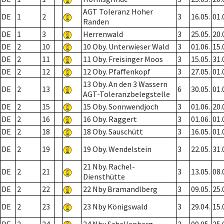
AGT Toleranz Hoher
DE
1
2
3
16.05.
01.
Randen
DE
1
3
Herrenwald
3
25.05.
20.
DE
2
10
10 Oby. Unterwieser Wald
3
01.06.
15.
DE
2
11
11 Oby. Freisinger Moos
3
15.05.
31.
DE
2
12
12 Oby. Pfaffenkopf
3
27.05.
01.
13 Oby. An den 3 Wassern
DE
2
13
6
30.05.
01.
AGT-Toleranzbelegstelle
DE
2
15
15 Oby. Sonnwendjoch
3
01.06.
20.
DE
2
16
16 Oby. Raggert
3
01.06.
01.
DE
2
18
18 Oby. Sauschütt
3
16.05.
01.
DE
2
19
19 Oby. Wendelstein
3
22.05.
31.
21 Nby. Rachel-
DE
2
21
3
13.05.
08.
Diensthütte
DE
2
22
22 Nby Bramandlberg
3
09.05.
25.
DE
2
23
23 Nby Königswald
3
29.04.
15.