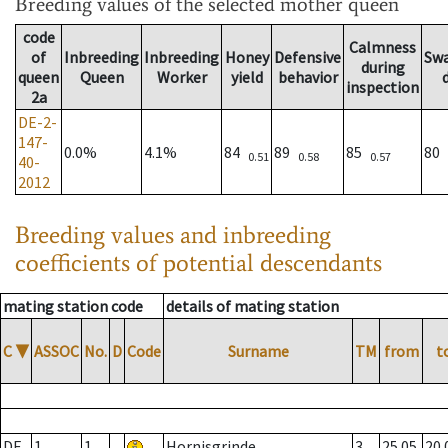
Breeding values
of the selected mother queen
code
Calmness
of
Inbreeding
Inbreeding
Honey
Defensive
Sw
during
queen
Queen
Worker
yield
behavior
inspection
2a
DE-2-
147-
0.0%
4.1%
84
89
85
80
0.51
0.58
0.57
40-
2012
Breeding values and inbreeding
coefficients of potential descendants
mating station code
details of mating station
C
▼
ASSOC
No.
D
Code
Surname
TM
from
t
DE
1
1
Hornisgrinde
3
25.05.
20.