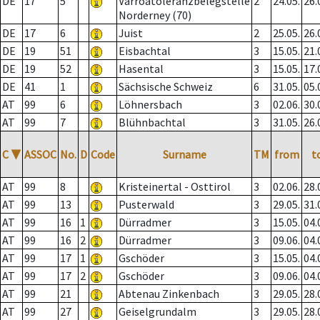
DE
17
5
Varroatoleranzbelegstelle
2
24.05.
26.
Norderney (70)
DE
17
6
Juist
2
25.05.
26.
DE
19
51
Eisbachtal
3
15.05.
21.
DE
19
52
Hasental
3
15.05.
17.
DE
41
1
Sächsische Schweiz
6
31.05.
05.
AT
99
6
Löhnersbach
3
02.06.
30.
AT
99
7
Blühnbachtal
3
31.05.
26.
C
▼
ASSOC
No.
D
Code
Surname
TM
from
t
AT
99
8
Kristeinertal - Osttirol
3
02.06.
28.
AT
99
13
Pusterwald
3
29.05.
31.
AT
99
16
1
Dürradmer
3
15.05.
04.
AT
99
16
2
Dürradmer
3
09.06.
04.
AT
99
17
1
Gschöder
3
15.05.
04.
AT
99
17
2
Gschöder
3
09.06.
04.
AT
99
21
Abtenau Zinkenbach
3
29.05.
28.
AT
99
27
Geiselgrundalm
3
29.05.
28.