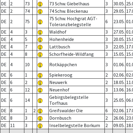
DE
2
73
73 Schw. Giebelhaus
3
30.05.
25.
DE
2
74
74 Schw. Bleckenau
3
29.05.
17.
75 Schw. Hochgrat AGT-
DE
2
75
6
23.05.
01.
Toleranzbelegstelle
DE
4
3
Waldhof
3
27.05.
01.
DE
4
5
Hohenheide
3
20.05.
15.
DE
4
7
Lattbusch
3
22.05.
17.
DE
4
8
Schorfheide-Wildfang
3
15.05.
15.
DE
4
10
Rotkäppchen
3
01.06.
01.
DE
6
1
Spiekeroog
2
02.06.
02.
DE
6
2
Neuwerk
2
18.05.
11.
DE
6
12
Neuenhof
3
13.06.
16.
Gebirgsbelegstelle
DE
6
14
3
25.05.
06.
Torfhaus
DE
8
1
2
Greifswalder Oie
6
02.06.
17.
DE
8
3
Dornbusch
2
26.06.
23.
DE
11
3
Inselbelegstelle Borkum
2
09.05.
18.