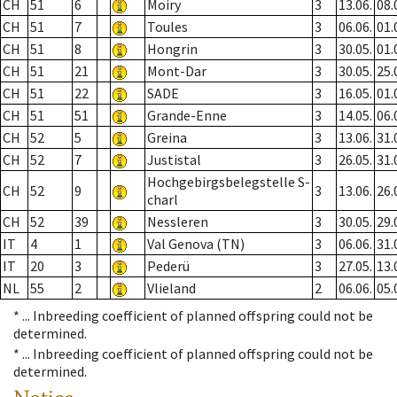
CH
51
6
Moiry
3
13.06.
08.
CH
51
7
Toules
3
06.06.
01.
CH
51
8
Hongrin
3
30.05.
01.
CH
51
21
Mont-Dar
3
30.05.
25.
CH
51
22
SADE
3
16.05.
01.
CH
51
51
Grande-Enne
3
14.05.
06.
CH
52
5
Greina
3
13.06.
31.
CH
52
7
Justistal
3
26.05.
31.
Hochgebirgsbelegstelle S-
CH
52
9
3
13.06.
26.
charl
CH
52
39
Nessleren
3
30.05.
29.
IT
4
1
Val Genova (TN)
3
06.06.
31.
IT
20
3
Pederü
3
27.05.
13.
NL
55
2
Vlieland
2
06.06.
05.
* ...
Inbreeding coefficient of planned offspring could not be
determined.
* ...
Inbreeding coefficient of planned offspring could not be
determined.