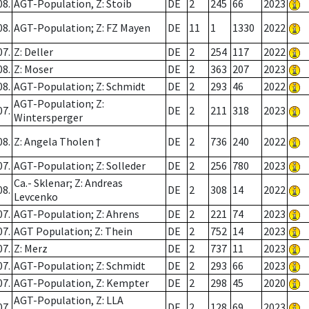
08.
AGT-Population, Z: Stoib
DE
2
245
66
2023
08.
AGT-Population; Z: FZ Mayen
DE
11
1
1330
2022
07.
Z: Deller
DE
2
254
117
2022
08.
Z: Moser
DE
2
363
207
2023
08.
AGT-Population; Z: Schmidt
DE
2
293
46
2022
AGT-Population; Z:
07.
DE
2
211
318
2023
Wintersperger
08.
Z: Angela Tholen †
DE
2
736
240
2022
07.
AGT-Population; Z: Solleder
DE
2
256
780
2023
Ca.- Sklenar; Z: Andreas
08.
DE
2
308
14
2022
Levcenko
07.
AGT-Population; Z: Ahrens
DE
2
221
74
2023
07.
AGT Population; Z: Thein
DE
2
752
14
2023
07.
Z: Merz
DE
2
737
11
2023
07.
AGT-Population; Z: Schmidt
DE
2
293
66
2023
07.
AGT-Population, Z: Kempter
DE
2
298
45
2020
AGT-Population, Z: LLA
07.
DE
2
128
69
2023