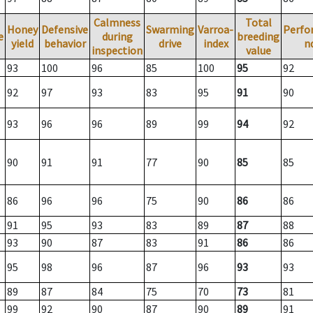
Calmness
Total
Honey
Defensive
Swarming
Varroa-
Perfo
e
during
breeding
yield
behavior
drive
index
n
inspection
value
93
100
96
85
100
95
92
92
97
93
83
95
91
90
93
96
96
89
99
94
92
90
91
91
77
90
85
85
86
96
96
75
90
86
86
91
95
93
83
89
87
88
93
90
87
83
91
86
86
95
98
96
87
96
93
93
89
87
84
75
70
73
81
99
92
90
87
90
89
91