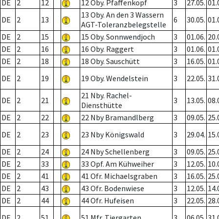
DE
2
12
12 Oby. Pfaffenkopf
3
27.05.
01.
13 Oby. An den 3 Wassern
DE
2
13
6
30.05.
01.
AGT-Toleranzbelegstelle
DE
2
15
15 Oby. Sonnwendjoch
3
01.06.
20.
DE
2
16
16 Oby. Raggert
3
01.06.
01.
DE
2
18
18 Oby. Sauschütt
3
16.05.
01.
DE
2
19
19 Oby. Wendelstein
3
22.05.
31.
21 Nby. Rachel-
DE
2
21
3
13.05.
08.
Diensthütte
DE
2
22
22 Nby Bramandlberg
3
09.05.
25.
DE
2
23
23 Nby Königswald
3
29.04.
15.
DE
2
24
24 Nby Schellenberg
3
09.05.
25.
DE
2
33
33 Opf. Am Kühweiher
3
12.05.
10.
DE
2
41
41 Ofr. Michaelsgraben
3
16.05.
25.
DE
2
43
43 Ofr. Bodenwiese
3
12.05.
14.
DE
2
44
44 Ofr. Hufeisen
3
22.05.
28.
DE
2
51
51 Mfr. Tiergarten
3
06.05.
31.