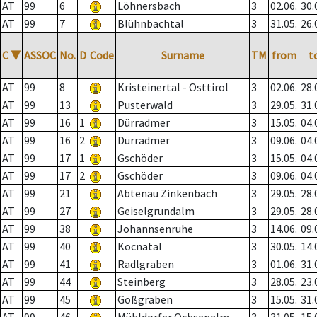
AT
99
6
Löhnersbach
3
02.06.
30.
AT
99
7
Blühnbachtal
3
31.05.
26.
C
▼
ASSOC
No.
D
Code
Surname
TM
from
t
AT
99
8
Kristeinertal - Osttirol
3
02.06.
28.
AT
99
13
Pusterwald
3
29.05.
31.
AT
99
16
1
Dürradmer
3
15.05.
04.
AT
99
16
2
Dürradmer
3
09.06.
04.
AT
99
17
1
Gschöder
3
15.05.
04.
AT
99
17
2
Gschöder
3
09.06.
04.
AT
99
21
Abtenau Zinkenbach
3
29.05.
28.
AT
99
27
Geiselgrundalm
3
29.05.
28.
AT
99
38
Johannsenruhe
3
14.06.
09.
AT
99
40
Kocnatal
3
30.05.
14.
AT
99
41
Radlgraben
3
01.06.
31.
AT
99
44
Steinberg
3
28.05.
23.
AT
99
45
Gößgraben
3
15.05.
31.