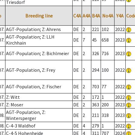
Triesdorf
o
Breeding line
C4A
A4A
B4A
No4A
Y4A
Cod
07.
AGT-Population; Z: Ahrens
DE
2
221
102
2022
AGT-Population; Z: LLH
07.
DE
7
45
658
2023
Kirchhain
07.
AGT-Population; Z: Bichlmeier
DE
2
326
716
2023
07.
AGT-Population, Z: Frey
DE
2
294
100
2022
07.
AGT-Population, Z: Fischer
DE
2
703
77
2022
07.
Z: Witt
DE
2
172
1
2022
07.
Z: Moser
DE
2
363
200
2023
AGT-Population, Z:
08.
DE
2
211
318
2023
Wintersperger
08.
C-4-3 Waldhof
DE
4
279
1
2022
07.
C-4-5 Hohenheide
DE
4
311
707
2024