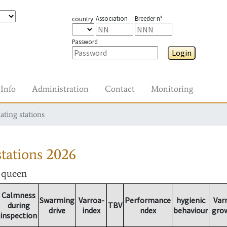
Association
Breeder n°
country
Password
Login
Info
Administration
Contact
Monitoring
ating stations
tations
2026
r queen
Calmness
Swarming
Varroa-
Performance
hygienic
Var
during
TBV
drive
index
ndex
behaviour
gro
inspection