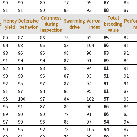
90
90
89
77
95
87
84
91
91
90
83
93
88
87
Calmness
Total
Honey
Defensive
Swarming
Varroa-
Perfo
e
during
breeding
yield
behavior
drive
index
n
inspection
value
89
87
86
78
93
85
82
94
98
96
83
104
96
91
93
96
96
90
96
93
92
91
94
94
87
91
89
89
92
94
93
90
94
91
91
93
98
96
87
93
91
92
92
95
97
87
94
91
91
91
97
94
80
95
91
89
95
100
97
84
102
97
93
95
91
87
80
90
86
86
89
90
90
79
91
86
85
97
99
96
88
97
94
94
90
95
92
78
105
94
87