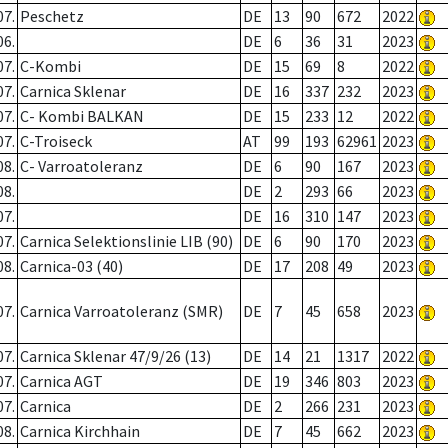
07.
Peschetz
DE
13
90
672
2022
06.
DE
6
36
31
2023
07.
C-Kombi
DE
15
69
8
2022
07.
Carnica Sklenar
DE
16
337
232
2023
07.
C- Kombi BALKAN
DE
15
233
12
2022
07.
C-Troiseck
AT
99
193
62961
2023
08.
C- Varroatoleranz
DE
6
90
167
2023
08.
DE
2
293
66
2023
07.
DE
16
310
147
2023
07.
Carnica Selektionslinie LIB (90)
DE
6
90
170
2023
08.
Carnica-03 (40)
DE
17
208
49
2023
07.
Carnica Varroatoleranz (SMR)
DE
7
45
658
2023
07.
Carnica Sklenar 47/9/26 (13)
DE
14
21
1317
2022
07.
Carnica AGT
DE
19
346
803
2023
07.
Carnica
DE
2
266
231
2023
08.
Carnica Kirchhain
DE
7
45
662
2023