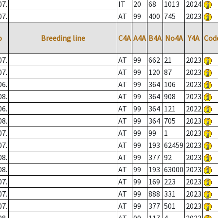
07.
IT
20
68
1013
2024
07.
AT
99
400
745
2023
o
Breeding line
C4A
A4A
B4A
No4A
Y4A
Cod
07.
AT
99
662
21
2023
07.
AT
99
120
87
2023
06.
AT
99
364
106
2023
08.
AT
99
364
908
2023
06.
AT
99
364
121
2022
08.
AT
99
364
705
2023
07.
AT
99
99
1
2023
07.
AT
99
193
62459
2023
08.
AT
99
377
92
2023
08.
AT
99
193
63000
2023
07.
AT
99
169
223
2023
07.
AT
99
888
331
2023
07.
AT
99
377
501
2023