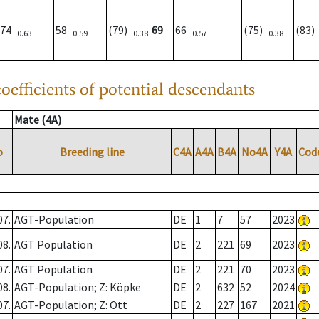
74
58
(79)
69
66
(75)
(83
0.63
0.59
0.38
0.57
0.38
oefficients of potential descendants
Mate (4A)
o
Breeding line
C4A
A4A
B4A
No4A
Y4A
Cod
07.
AGT-Population
DE
1
7
57
2023
08.
AGT Population
DE
2
221
69
2023
07.
AGT Population
DE
2
221
70
2023
08.
AGT-Population; Z: Köpke
DE
2
632
52
2024
07.
AGT-Population; Z: Ott
DE
2
227
167
2021