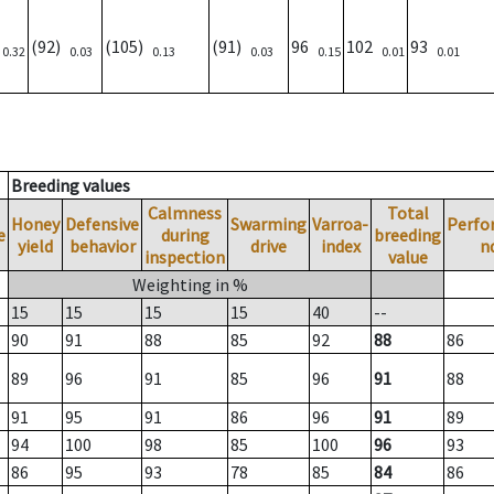
)
(92)
(105)
(91)
96
102
93
0.32
0.03
0.13
0.03
0.15
0.01
0.01
Breeding values
Calmness
Total
Honey
Defensive
Swarming
Varroa-
Perfo
e
during
breeding
yield
behavior
drive
index
n
inspection
value
Weighting in %
15
15
15
15
40
--
90
91
88
85
92
88
86
89
96
91
85
96
91
88
91
95
91
86
96
91
89
94
100
98
85
100
96
93
86
95
93
78
85
84
86