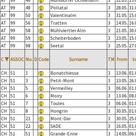
AT
99
46
Mühldorfer Ochsenalm
3
31.05.
15.
AT
99
48
Pöllatal
3
28.05.
31.
AT
99
50
Valentinalm
3
31.05.
15.
AT
99
56
Tratten
3
14.05.
16.
AT
99
58
Mühlviertler Alm
3
21.05.
30.
AT
99
59
Scheiterboden
3
23.05.
15.
AT
99
98
Seetal
3
25.05.
27.
C
▼
ASSOC
No.
D
Code
Surname
TM
from
t
CH
51
1
Bonatchiesse
3
13.06.
01.
CH
51
3
Petit-Mont
3
23.05.
26.
CH
51
5
Vermeilley
3
06.06.
01.
CH
51
6
Moiry
3
13.06.
08.
CH
51
7
Toules
3
06.06.
01.
CH
51
8
Hongrin
3
30.05.
01.
CH
51
21
Mont-Dar
3
30.05.
25.
CH
51
22
SADE
3
16.05.
01.
CH
51
51
Grande-Enne
3
14.05.
06.