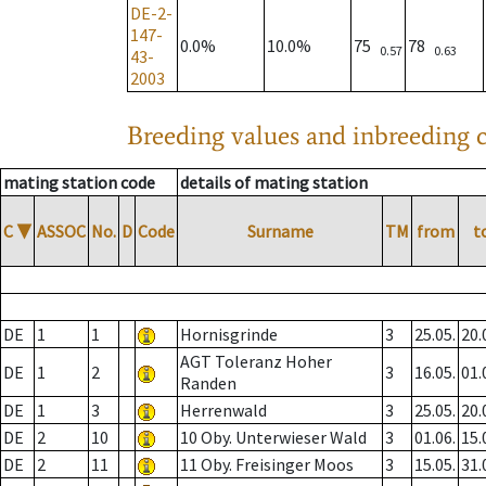
DE-2-
147-
0.0%
10.0%
75
78
0.57
0.63
43-
2003
Breeding values and inbreeding c
mating station code
details of mating station
C
▼
ASSOC
No.
D
Code
Surname
TM
from
t
DE
1
1
Hornisgrinde
3
25.05.
20.
AGT Toleranz Hoher
DE
1
2
3
16.05.
01.
Randen
DE
1
3
Herrenwald
3
25.05.
20.
DE
2
10
10 Oby. Unterwieser Wald
3
01.06.
15.
DE
2
11
11 Oby. Freisinger Moos
3
15.05.
31.