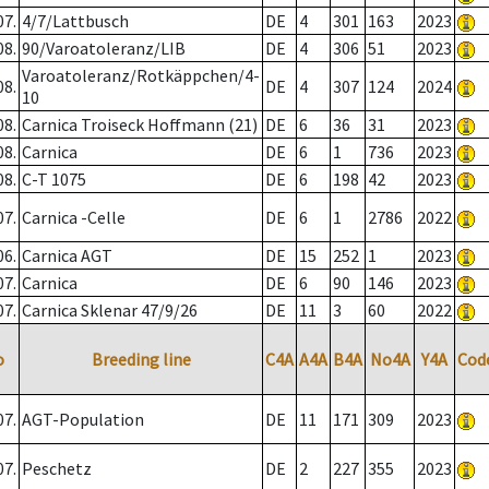
07.
4/7/Lattbusch
DE
4
301
163
2023
08.
90/Varoatoleranz/LIB
DE
4
306
51
2023
Varoatoleranz/Rotkäppchen/4-
08.
DE
4
307
124
2024
10
08.
Carnica Troiseck Hoffmann (21)
DE
6
36
31
2023
08.
Carnica
DE
6
1
736
2023
08.
C-T 1075
DE
6
198
42
2023
07.
Carnica -Celle
DE
6
1
2786
2022
06.
Carnica AGT
DE
15
252
1
2023
07.
Carnica
DE
6
90
146
2023
07.
Carnica Sklenar 47/9/26
DE
11
3
60
2022
o
Breeding line
C4A
A4A
B4A
No4A
Y4A
Cod
07.
AGT-Population
DE
11
171
309
2023
07.
Peschetz
DE
2
227
355
2023