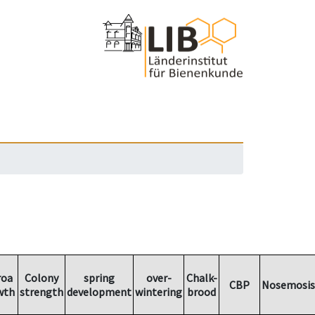
roa
Colony
spring
over-
Chalk-
CBP
Nosemosis
wth
strength
development
wintering
brood