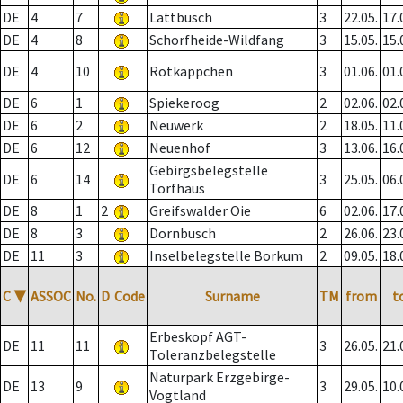
DE
4
7
Lattbusch
3
22.05.
17.
DE
4
8
Schorfheide-Wildfang
3
15.05.
15.
DE
4
10
Rotkäppchen
3
01.06.
01.
DE
6
1
Spiekeroog
2
02.06.
02.
DE
6
2
Neuwerk
2
18.05.
11.
DE
6
12
Neuenhof
3
13.06.
16.
Gebirgsbelegstelle
DE
6
14
3
25.05.
06.
Torfhaus
DE
8
1
2
Greifswalder Oie
6
02.06.
17.
DE
8
3
Dornbusch
2
26.06.
23.
DE
11
3
Inselbelegstelle Borkum
2
09.05.
18.
C
▼
ASSOC
No.
D
Code
Surname
TM
from
t
Erbeskopf AGT-
DE
11
11
3
26.05.
21.
Toleranzbelegstelle
Naturpark Erzgebirge-
DE
13
9
3
29.05.
10.
Vogtland