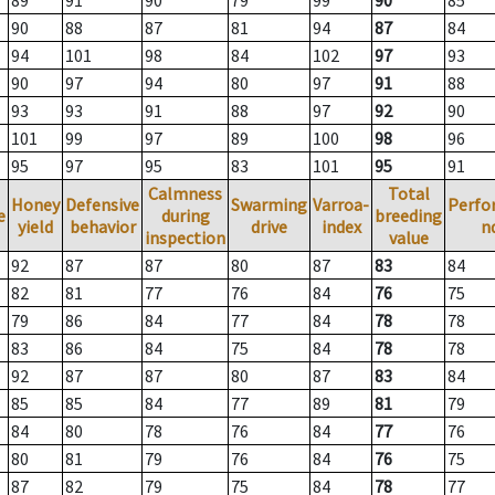
89
91
90
79
99
90
85
90
88
87
81
94
87
84
94
101
98
84
102
97
93
90
97
94
80
97
91
88
93
93
91
88
97
92
90
101
99
97
89
100
98
96
95
97
95
83
101
95
91
Calmness
Total
Honey
Defensive
Swarming
Varroa-
Perfo
e
during
breeding
yield
behavior
drive
index
n
inspection
value
92
87
87
80
87
83
84
82
81
77
76
84
76
75
79
86
84
77
84
78
78
83
86
84
75
84
78
78
92
87
87
80
87
83
84
85
85
84
77
89
81
79
84
80
78
76
84
77
76
80
81
79
76
84
76
75
87
82
79
75
84
78
77