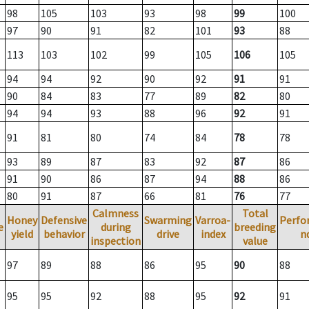
98
105
103
93
98
99
100
97
90
91
82
101
93
88
113
103
102
99
105
106
105
94
94
92
90
92
91
91
90
84
83
77
89
82
80
94
94
93
88
96
92
91
91
81
80
74
84
78
78
93
89
87
83
92
87
86
91
90
86
87
94
88
86
80
91
87
66
81
76
77
Calmness
Total
Honey
Defensive
Swarming
Varroa-
Perfo
e
during
breeding
yield
behavior
drive
index
n
inspection
value
97
89
88
86
95
90
88
95
95
92
88
95
92
91