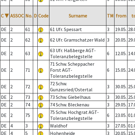
C
▼
ASSOC
No.
D
Code
Surname
TM
from
t
DE
2
61
61 Ufr. Spessart
3
19.05.
28.
DE
2
62
62 Ufr. Gramschatzer Wald
3
20.05.
29.
63 Ufr. Haßberge AGT-
DE
2
63
6
12.05.
14.
Toleranzbelegstelle
71 Schw. Scheppacher
DE
2
71
Forst AGT-
6
15.05.
24.
Toleranzbelegstelle
72 Schw.
DE
2
72
3
30.05.
25.
Gunzesried/Ostertal
DE
2
73
73 Schw. Giebelhaus
3
30.05.
25.
DE
2
74
74 Schw. Bleckenau
3
29.05.
17.
75 Schw. Hochgrat AGT-
DE
2
75
6
23.05.
01.
Toleranzbelegstelle
DE
4
3
Waldhof
3
27.05.
01.
DE
4
5
Hohenheide
3
20.05.
15.