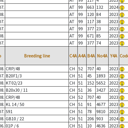
08.
AT
99
117
4
2023
07.
AT
99
663
132
2024
08.
AT
99
120
84
2023
07.
AT
99
117
38
2023
07.
AT
99
377
23
2023
08.
AT
99
671
85
2023
07.
AT
99
377
74
2023
o
Breeding line
C4A
A4A
B4A
No4A
Y4A
Cod
08.
CRP/48
CH
52
707
40
2023
07.
B20F1/3
CH
51
45
1893
2023
08.
KT02/23
CH
51
152
5652
2022
08.
B20x30 / 11
CH
51
36
3427
2022
08.
CRP/48
CH
52
707
40
2023
08.
KL 14 / 50
CH
51
91
4677
2023
07.
S91
CH
51
78
9810
2023
08.
GB10 / 22
CH
51
206
903
2024
06.
01P / 6
CH
51
10
4636
2023