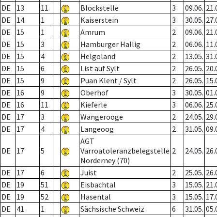
DE
13
11
Blockstelle
3
09.06.
21.
DE
14
1
Kaiserstein
3
30.05.
27.
DE
15
1
Amrum
2
09.06.
21.
DE
15
3
Hamburger Hallig
2
06.06.
11.
DE
15
4
Helgoland
2
13.05.
31.
DE
15
6
List auf Sylt
2
26.05.
20.
DE
15
9
Puan Klent / Sylt
2
26.05.
15.
DE
16
9
Oberhof
3
30.05.
01.
DE
16
11
Kieferle
3
06.06.
25.
DE
17
3
Wangerooge
2
24.05.
29.
DE
17
4
Langeoog
2
31.05.
09.
AGT
DE
17
5
Varroatoleranzbelegstelle
2
24.05.
26.
Norderney (70)
DE
17
6
Juist
2
25.05.
26.
DE
19
51
Eisbachtal
3
15.05.
21.
DE
19
52
Hasental
3
15.05.
17.
DE
41
1
Sächsische Schweiz
6
31.05.
05.