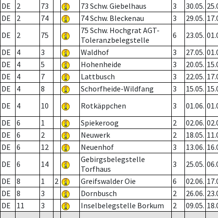
DE
2
73
73 Schw. Giebelhaus
3
30.05.
25.
DE
2
74
74 Schw. Bleckenau
3
29.05.
17.
75 Schw. Hochgrat AGT-
DE
2
75
6
23.05.
01.
Toleranzbelegstelle
DE
4
3
Waldhof
3
27.05.
01.
DE
4
5
Hohenheide
3
20.05.
15.
DE
4
7
Lattbusch
3
22.05.
17.
DE
4
8
Schorfheide-Wildfang
3
15.05.
15.
DE
4
10
Rotkäppchen
3
01.06.
01.
DE
6
1
Spiekeroog
2
02.06.
02.
DE
6
2
Neuwerk
2
18.05.
11.
DE
6
12
Neuenhof
3
13.06.
16.
Gebirgsbelegstelle
DE
6
14
3
25.05.
06.
Torfhaus
DE
8
1
2
Greifswalder Oie
6
02.06.
17.
DE
8
3
Dornbusch
2
26.06.
23.
DE
11
3
Inselbelegstelle Borkum
2
09.05.
18.