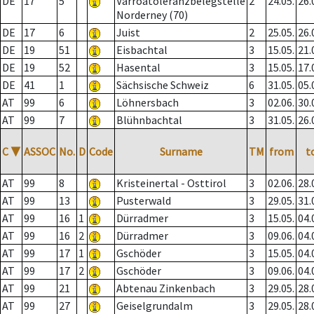
DE
17
5
Varroatoleranzbelegstelle
2
24.05.
26.
Norderney (70)
DE
17
6
Juist
2
25.05.
26.
DE
19
51
Eisbachtal
3
15.05.
21.
DE
19
52
Hasental
3
15.05.
17.
DE
41
1
Sächsische Schweiz
6
31.05.
05.
AT
99
6
Löhnersbach
3
02.06.
30.
AT
99
7
Blühnbachtal
3
31.05.
26.
C
▼
ASSOC
No.
D
Code
Surname
TM
from
t
AT
99
8
Kristeinertal - Osttirol
3
02.06.
28.
AT
99
13
Pusterwald
3
29.05.
31.
AT
99
16
1
Dürradmer
3
15.05.
04.
AT
99
16
2
Dürradmer
3
09.06.
04.
AT
99
17
1
Gschöder
3
15.05.
04.
AT
99
17
2
Gschöder
3
09.06.
04.
AT
99
21
Abtenau Zinkenbach
3
29.05.
28.
AT
99
27
Geiselgrundalm
3
29.05.
28.