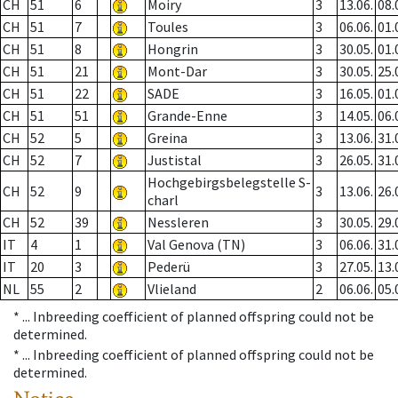
CH
51
6
Moiry
3
13.06.
08.
CH
51
7
Toules
3
06.06.
01.
CH
51
8
Hongrin
3
30.05.
01.
CH
51
21
Mont-Dar
3
30.05.
25.
CH
51
22
SADE
3
16.05.
01.
CH
51
51
Grande-Enne
3
14.05.
06.
CH
52
5
Greina
3
13.06.
31.
CH
52
7
Justistal
3
26.05.
31.
Hochgebirgsbelegstelle S-
CH
52
9
3
13.06.
26.
charl
CH
52
39
Nessleren
3
30.05.
29.
IT
4
1
Val Genova (TN)
3
06.06.
31.
IT
20
3
Pederü
3
27.05.
13.
NL
55
2
Vlieland
2
06.06.
05.
* ...
Inbreeding coefficient of planned offspring could not be
determined.
* ...
Inbreeding coefficient of planned offspring could not be
determined.