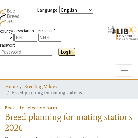
Language
:
Association
Breeder n°
country
Password
Login
Toggle
Home
Breeding Values
Breed planning for mating stations
Back
to selection form
Breed planning for mating stations
2026