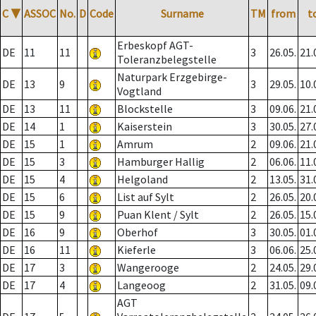
C
▼
ASSOC
No.
D
Code
Surname
TM
from
t
Erbeskopf AGT-
DE
11
11
3
26.05.
21.
Toleranzbelegstelle
Naturpark Erzgebirge-
DE
13
9
3
29.05.
10.
Vogtland
DE
13
11
Blockstelle
3
09.06.
21.
DE
14
1
Kaiserstein
3
30.05.
27.
DE
15
1
Amrum
2
09.06.
21.
DE
15
3
Hamburger Hallig
2
06.06.
11.
DE
15
4
Helgoland
2
13.05.
31.
DE
15
6
List auf Sylt
2
26.05.
20.
DE
15
9
Puan Klent / Sylt
2
26.05.
15.
DE
16
9
Oberhof
3
30.05.
01.
DE
16
11
Kieferle
3
06.06.
25.
DE
17
3
Wangerooge
2
24.05.
29.
DE
17
4
Langeoog
2
31.05.
09.
AGT