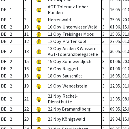
AGT Toleranz Hoher
DE
1
2
3
16.05.
01.
Randen
DE
1
3
Herrenwald
3
25.05.
20.
DE
2
10
10 Oby. Unterwieser Wald
3
01.06.
15.
DE
2
11
11 Oby. Freisinger Moos
3
15.05.
31.
DE
2
12
12 Oby. Pfaffenkopf
3
27.05.
01.
13 Oby. An den 3 Wassern
DE
2
13
6
30.05.
01.
AGT-Toleranzbelegstelle
DE
2
15
15 Oby. Sonnwendjoch
3
01.06.
20.
DE
2
16
16 Oby. Raggert
3
01.06.
01.
DE
2
18
18 Oby. Sauschütt
3
16.05.
01.
DE
2
19
19 Oby. Wendelstein
3
22.05.
31.
21 Nby. Rachel-
DE
2
21
3
13.05.
08.
Diensthütte
DE
2
22
22 Nby Bramandlberg
3
09.05.
25.
DE
2
23
23 Nby Königswald
3
29.04.
15.