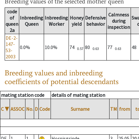
Breeding values
of the selected mother queen
code
Calmness
of
Inbreeding
Inbreeding
Honey
Defensive
Sw
during
queen
Queen
Worker
yield
behavior
inspection
2a
DE-2-
147-
0.0%
10.0%
74
80
77
48
0.57
0.63
0.63
53-
2003
Breeding values and inbreeding
coefficients of potential descendants
mating station code
details of mating station
C
▼
ASSOC
No.
D
Code
Surname
TM
from
t
DE
1
1
Hornisgrinde
3
25.05.
20.