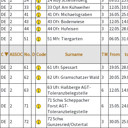
DE
2
24
24 Nby Schellenberg
3
09.05.
25.
DE
2
33
33 Opf. Am Kühweiher
3
12.05.
10.
DE
2
41
41 Ofr. Michaelsgraben
3
16.05.
25.
DE
2
43
43 Ofr. Bodenwiese
3
12.05.
14.
DE
2
44
44 Ofr. Hufeisen
3
22.05.
28.
DE
2
51
51 Mfr. Tiergarten
3
06.05.
31.
C
▼
ASSOC
No.
D
Code
Surname
TM
from
t
DE
2
61
61 Ufr. Spessart
3
19.05.
28.
DE
2
62
62 Ufr. Gramschatzer Wald
3
20.05.
29.
63 Ufr. Haßberge AGT-
DE
2
63
6
12.05.
14.
Toleranzbelegstelle
71 Schw. Scheppacher
DE
2
71
Forst AGT-
6
15.05.
24.
Toleranzbelegstelle
72 Schw.
DE
2
72
3
30.05.
25.
Gunzesried/Ostertal