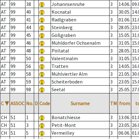
AT
99
38
Johannsenruhe
3
14.06.
09.
AT
99
40
Kocnatal
3
30.05.
14.
AT
99
41
Radlgraben
3
01.06.
31.
AT
99
44
Steinberg
3
28.05.
23.
AT
99
45
Gößgraben
3
15.05.
31.
AT
99
46
Mühldorfer Ochsenalm
3
31.05.
15.
AT
99
48
Pöllatal
3
28.05.
31.
AT
99
50
Valentinalm
3
31.05.
15.
AT
99
56
Tratten
3
14.05.
16.
AT
99
58
Mühlviertler Alm
3
21.05.
30.
AT
99
59
Scheiterboden
3
23.05.
15.
AT
99
98
Seetal
3
25.05.
27.
C
▼
ASSOC
No.
D
Code
Surname
TM
from
t
CH
51
1
Bonatchiesse
3
13.06.
01.
CH
51
3
Petit-Mont
3
23.05.
26.
CH
51
5
Vermeilley
3
06.06.
01.