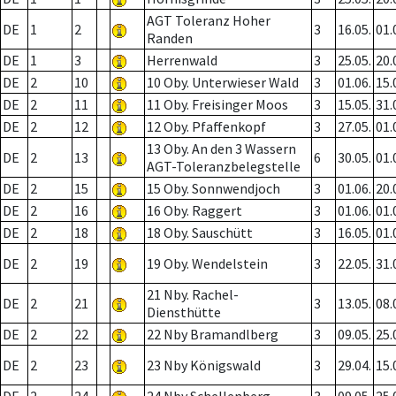
AGT Toleranz Hoher
DE
1
2
3
16.05.
01.
Randen
DE
1
3
Herrenwald
3
25.05.
20.
DE
2
10
10 Oby. Unterwieser Wald
3
01.06.
15.
DE
2
11
11 Oby. Freisinger Moos
3
15.05.
31.
DE
2
12
12 Oby. Pfaffenkopf
3
27.05.
01.
13 Oby. An den 3 Wassern
DE
2
13
6
30.05.
01.
AGT-Toleranzbelegstelle
DE
2
15
15 Oby. Sonnwendjoch
3
01.06.
20.
DE
2
16
16 Oby. Raggert
3
01.06.
01.
DE
2
18
18 Oby. Sauschütt
3
16.05.
01.
DE
2
19
19 Oby. Wendelstein
3
22.05.
31.
21 Nby. Rachel-
DE
2
21
3
13.05.
08.
Diensthütte
DE
2
22
22 Nby Bramandlberg
3
09.05.
25.
DE
2
23
23 Nby Königswald
3
29.04.
15.