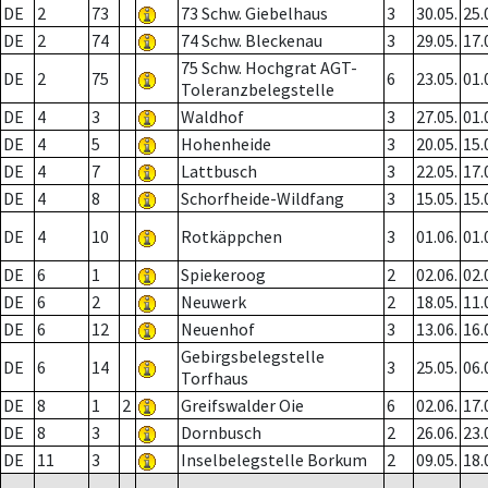
DE
2
73
73 Schw. Giebelhaus
3
30.05.
25.
DE
2
74
74 Schw. Bleckenau
3
29.05.
17.
75 Schw. Hochgrat AGT-
DE
2
75
6
23.05.
01.
Toleranzbelegstelle
DE
4
3
Waldhof
3
27.05.
01.
DE
4
5
Hohenheide
3
20.05.
15.
DE
4
7
Lattbusch
3
22.05.
17.
DE
4
8
Schorfheide-Wildfang
3
15.05.
15.
DE
4
10
Rotkäppchen
3
01.06.
01.
DE
6
1
Spiekeroog
2
02.06.
02.
DE
6
2
Neuwerk
2
18.05.
11.
DE
6
12
Neuenhof
3
13.06.
16.
Gebirgsbelegstelle
DE
6
14
3
25.05.
06.
Torfhaus
DE
8
1
2
Greifswalder Oie
6
02.06.
17.
DE
8
3
Dornbusch
2
26.06.
23.
DE
11
3
Inselbelegstelle Borkum
2
09.05.
18.