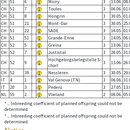
CH
51
6
Moiry
3
13.06.
08.
CH
51
7
Toules
3
06.06.
01.
CH
51
8
Hongrin
3
30.05.
01.
CH
51
21
Mont-Dar
3
30.05.
25.
CH
51
22
SADE
3
16.05.
01.
CH
51
51
Grande-Enne
3
14.05.
06.
CH
52
5
Greina
3
13.06.
31.
CH
52
7
Justistal
3
26.05.
31.
Hochgebirgsbelegstelle S-
CH
52
9
3
13.06.
26.
charl
CH
52
39
Nessleren
3
30.05.
29.
IT
4
1
Val Genova (TN)
3
06.06.
31.
IT
20
3
Pederü
3
27.05.
13.
NL
55
2
Vlieland
2
06.06.
05.
* ...
Inbreeding coefficient of planned offspring could not be
determined.
* ...
Inbreeding coefficient of planned offspring could not be
determined.