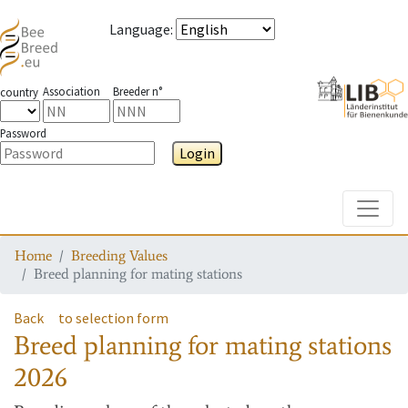
Language
:
Association
Breeder n°
country
Password
Login
Toggle
Home
Breeding Values
Breed planning for mating stations
Back
to selection form
Breed planning for mating stations
2026