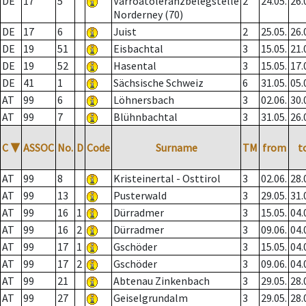
DE
17
5
Varroatoleranzbelegstelle
2
24.05.
26.
Norderney (70)
DE
17
6
Juist
2
25.05.
26.
DE
19
51
Eisbachtal
3
15.05.
21.
DE
19
52
Hasental
3
15.05.
17.
DE
41
1
Sächsische Schweiz
6
31.05.
05.
AT
99
6
Löhnersbach
3
02.06.
30.
AT
99
7
Blühnbachtal
3
31.05.
26.
C
▼
ASSOC
No.
D
Code
Surname
TM
from
t
AT
99
8
Kristeinertal - Osttirol
3
02.06.
28.
AT
99
13
Pusterwald
3
29.05.
31.
AT
99
16
1
Dürradmer
3
15.05.
04.
AT
99
16
2
Dürradmer
3
09.06.
04.
AT
99
17
1
Gschöder
3
15.05.
04.
AT
99
17
2
Gschöder
3
09.06.
04.
AT
99
21
Abtenau Zinkenbach
3
29.05.
28.
AT
99
27
Geiselgrundalm
3
29.05.
28.