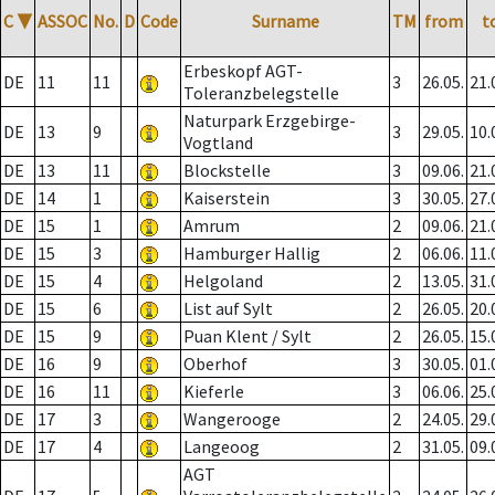
C
▼
ASSOC
No.
D
Code
Surname
TM
from
t
Erbeskopf AGT-
DE
11
11
3
26.05.
21.
Toleranzbelegstelle
Naturpark Erzgebirge-
DE
13
9
3
29.05.
10.
Vogtland
DE
13
11
Blockstelle
3
09.06.
21.
DE
14
1
Kaiserstein
3
30.05.
27.
DE
15
1
Amrum
2
09.06.
21.
DE
15
3
Hamburger Hallig
2
06.06.
11.
DE
15
4
Helgoland
2
13.05.
31.
DE
15
6
List auf Sylt
2
26.05.
20.
DE
15
9
Puan Klent / Sylt
2
26.05.
15.
DE
16
9
Oberhof
3
30.05.
01.
DE
16
11
Kieferle
3
06.06.
25.
DE
17
3
Wangerooge
2
24.05.
29.
DE
17
4
Langeoog
2
31.05.
09.
AGT