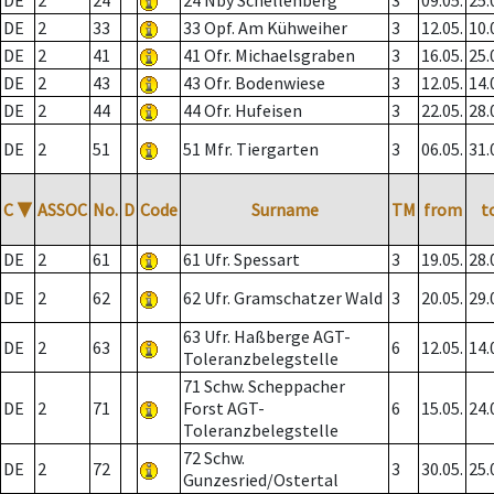
DE
2
24
24 Nby Schellenberg
3
09.05.
25.
DE
2
33
33 Opf. Am Kühweiher
3
12.05.
10.
DE
2
41
41 Ofr. Michaelsgraben
3
16.05.
25.
DE
2
43
43 Ofr. Bodenwiese
3
12.05.
14.
DE
2
44
44 Ofr. Hufeisen
3
22.05.
28.
DE
2
51
51 Mfr. Tiergarten
3
06.05.
31.
C
▼
ASSOC
No.
D
Code
Surname
TM
from
t
DE
2
61
61 Ufr. Spessart
3
19.05.
28.
DE
2
62
62 Ufr. Gramschatzer Wald
3
20.05.
29.
63 Ufr. Haßberge AGT-
DE
2
63
6
12.05.
14.
Toleranzbelegstelle
71 Schw. Scheppacher
DE
2
71
Forst AGT-
6
15.05.
24.
Toleranzbelegstelle
72 Schw.
DE
2
72
3
30.05.
25.
Gunzesried/Ostertal