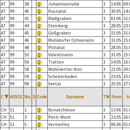
AT
99
38
Johannsenruhe
3
14.06.
09.
AT
99
40
Kocnatal
3
30.05.
14.
AT
99
41
Radlgraben
3
01.06.
31.
AT
99
44
Steinberg
3
28.05.
23.
AT
99
45
Gößgraben
3
15.05.
31.
AT
99
46
Mühldorfer Ochsenalm
3
31.05.
15.
AT
99
48
Pöllatal
3
28.05.
31.
AT
99
50
Valentinalm
3
31.05.
15.
AT
99
56
Tratten
3
14.05.
16.
AT
99
58
Mühlviertler Alm
3
21.05.
30.
AT
99
59
Scheiterboden
3
23.05.
15.
AT
99
98
Seetal
3
25.05.
27.
C
▼
ASSOC
No.
D
Code
Surname
TM
from
t
CH
51
1
Bonatchiesse
3
13.06.
01.
CH
51
3
Petit-Mont
3
23.05.
26.
CH
51
5
Vermeilley
3
06.06.
01.