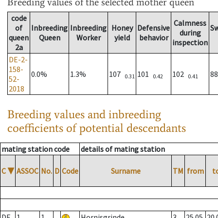
Breeding values
of the selected mother queen
code
Calmness
of
Inbreeding
Inbreeding
Honey
Defensive
S
during
queen
Queen
Worker
yield
behavior
inspection
2a
DE-2-
158-
0.0%
1.3%
107
101
102
8
0.31
0.42
0.41
52-
2018
Breeding values and inbreeding
coefficients of potential descendants
mating station code
details of mating station
C
▼
ASSOC
No.
D
Code
Surname
TM
from
t
DE
1
1
Hornisgrinde
3
25.05.
20.