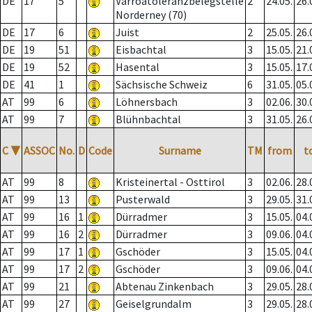
DE
17
5
Varroatoleranzbelegstelle
2
24.05.
26.
Norderney (70)
DE
17
6
Juist
2
25.05.
26.
DE
19
51
Eisbachtal
3
15.05.
21.
DE
19
52
Hasental
3
15.05.
17.
DE
41
1
Sächsische Schweiz
6
31.05.
05.
AT
99
6
Löhnersbach
3
02.06.
30.
AT
99
7
Blühnbachtal
3
31.05.
26.
C
▼
ASSOC
No.
D
Code
Surname
TM
from
t
AT
99
8
Kristeinertal - Osttirol
3
02.06.
28.
AT
99
13
Pusterwald
3
29.05.
31.
AT
99
16
1
Dürradmer
3
15.05.
04.
AT
99
16
2
Dürradmer
3
09.06.
04.
AT
99
17
1
Gschöder
3
15.05.
04.
AT
99
17
2
Gschöder
3
09.06.
04.
AT
99
21
Abtenau Zinkenbach
3
29.05.
28.
AT
99
27
Geiselgrundalm
3
29.05.
28.