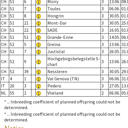
CH
51
6
Moiry
3
13.06.
08.
CH
51
7
Toules
3
06.06.
01.
CH
51
8
Hongrin
3
30.05.
01.
CH
51
21
Mont-Dar
3
30.05.
25.
CH
51
22
SADE
3
16.05.
01.
CH
51
51
Grande-Enne
3
14.05.
06.
CH
52
5
Greina
3
13.06.
31.
CH
52
7
Justistal
3
26.05.
31.
Hochgebirgsbelegstelle S-
CH
52
9
3
13.06.
26.
charl
CH
52
39
Nessleren
3
30.05.
29.
IT
4
1
Val Genova (TN)
3
06.06.
31.
IT
20
3
Pederü
3
27.05.
13.
NL
55
2
Vlieland
2
06.06.
05.
* ...
Inbreeding coefficient of planned offspring could not be
determined.
* ...
Inbreeding coefficient of planned offspring could not be
determined.