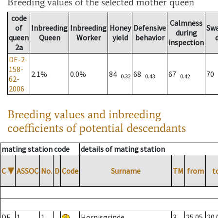
Breeding values
of the selected mother queen
code
Calmness
of
Inbreeding
Inbreeding
Honey
Defensive
Sw
during
queen
Queen
Worker
yield
behavior
inspection
2a
DE-2-
158-
2.1%
0.0%
84
68
67
70
0.32
0.43
0.42
62-
2006
Breeding values and inbreeding
coefficients of potential descendants
mating station code
details of mating station
C
▼
ASSOC
No.
D
Code
Surname
TM
from
t
DE
1
1
Hornisgrinde
3
25.05.
20.