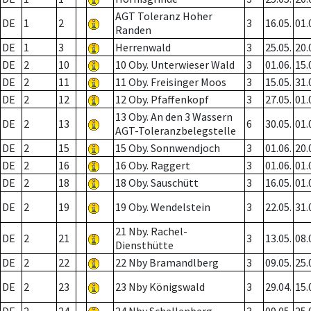
AGT Toleranz Hoher
DE
1
2
3
16.05.
01.
Randen
DE
1
3
Herrenwald
3
25.05.
20.
DE
2
10
10 Oby. Unterwieser Wald
3
01.06.
15.
DE
2
11
11 Oby. Freisinger Moos
3
15.05.
31.
DE
2
12
12 Oby. Pfaffenkopf
3
27.05.
01.
13 Oby. An den 3 Wassern
DE
2
13
6
30.05.
01.
AGT-Toleranzbelegstelle
DE
2
15
15 Oby. Sonnwendjoch
3
01.06.
20.
DE
2
16
16 Oby. Raggert
3
01.06.
01.
DE
2
18
18 Oby. Sauschütt
3
16.05.
01.
DE
2
19
19 Oby. Wendelstein
3
22.05.
31.
21 Nby. Rachel-
DE
2
21
3
13.05.
08.
Diensthütte
DE
2
22
22 Nby Bramandlberg
3
09.05.
25.
DE
2
23
23 Nby Königswald
3
29.04.
15.