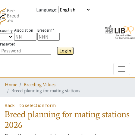
Language
:
Association
Breeder n°
country
Password
Login
Toggle
Home
Breeding Values
Breed planning for mating stations
Back
to selection form
Breed planning for mating stations
2026