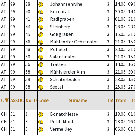
AT
99
38
Johannsenruhe
3
14.06.
09.
AT
99
40
Kocnatal
3
30.05.
14.
AT
99
41
Radlgraben
3
01.06.
31.
AT
99
44
Steinberg
3
28.05.
23.
AT
99
45
Gößgraben
3
15.05.
31.
AT
99
46
Mühldorfer Ochsenalm
3
31.05.
15.
AT
99
48
Pöllatal
3
28.05.
31.
AT
99
50
Valentinalm
3
31.05.
15.
AT
99
56
Tratten
3
14.05.
16.
AT
99
58
Mühlviertler Alm
3
21.05.
30.
AT
99
59
Scheiterboden
3
23.05.
15.
AT
99
98
Seetal
3
25.05.
27.
C
▼
ASSOC
No.
D
Code
Surname
TM
from
t
CH
51
1
Bonatchiesse
3
13.06.
01.
CH
51
3
Petit-Mont
3
23.05.
26.
CH
51
5
Vermeilley
3
06.06.
01.