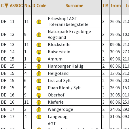
C
▼
ASSOC
No.
D
Code
Surname
TM
from
t
Erbeskopf AGT-
DE
11
11
3
26.05.
21.
Toleranzbelegstelle
Naturpark Erzgebirge-
DE
13
9
3
29.05.
10.
Vogtland
DE
13
11
Blockstelle
3
09.06.
21.
DE
14
1
Kaiserstein
3
30.05.
27.
DE
15
1
Amrum
2
09.06.
21.
DE
15
3
Hamburger Hallig
2
06.06.
11.
DE
15
4
Helgoland
2
13.05.
31.
DE
15
6
List auf Sylt
2
26.05.
20.
DE
15
9
Puan Klent / Sylt
2
26.05.
15.
DE
16
9
Oberhof
3
30.05.
01.
DE
16
11
Kieferle
3
06.06.
25.
DE
17
3
Wangerooge
2
24.05.
29.
DE
17
4
Langeoog
2
31.05.
09.
AGT