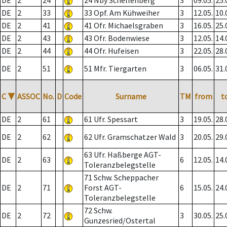
DE
2
24
24 Nby Schellenberg
3
09.05.
25.
DE
2
33
33 Opf. Am Kühweiher
3
12.05.
10.
DE
2
41
41 Ofr. Michaelsgraben
3
16.05.
25.
DE
2
43
43 Ofr. Bodenwiese
3
12.05.
14.
DE
2
44
44 Ofr. Hufeisen
3
22.05.
28.
DE
2
51
51 Mfr. Tiergarten
3
06.05.
31.
C
▼
ASSOC
No.
D
Code
Surname
TM
from
t
DE
2
61
61 Ufr. Spessart
3
19.05.
28.
DE
2
62
62 Ufr. Gramschatzer Wald
3
20.05.
29.
63 Ufr. Haßberge AGT-
DE
2
63
6
12.05.
14.
Toleranzbelegstelle
71 Schw. Scheppacher
DE
2
71
Forst AGT-
6
15.05.
24.
Toleranzbelegstelle
72 Schw.
DE
2
72
3
30.05.
25.
Gunzesried/Ostertal