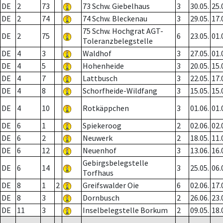
DE
2
73
73 Schw. Giebelhaus
3
30.05.
25.
DE
2
74
74 Schw. Bleckenau
3
29.05.
17.
75 Schw. Hochgrat AGT-
DE
2
75
6
23.05.
01.
Toleranzbelegstelle
DE
4
3
Waldhof
3
27.05.
01.
DE
4
5
Hohenheide
3
20.05.
15.
DE
4
7
Lattbusch
3
22.05.
17.
DE
4
8
Schorfheide-Wildfang
3
15.05.
15.
DE
4
10
Rotkäppchen
3
01.06.
01.
DE
6
1
Spiekeroog
2
02.06.
02.
DE
6
2
Neuwerk
2
18.05.
11.
DE
6
12
Neuenhof
3
13.06.
16.
Gebirgsbelegstelle
DE
6
14
3
25.05.
06.
Torfhaus
DE
8
1
2
Greifswalder Oie
6
02.06.
17.
DE
8
3
Dornbusch
2
26.06.
23.
DE
11
3
Inselbelegstelle Borkum
2
09.05.
18.