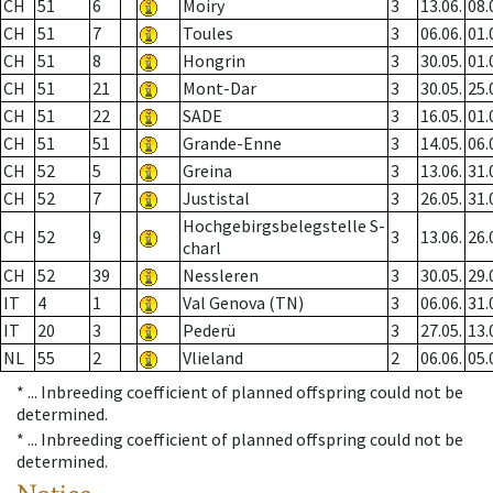
CH
51
6
Moiry
3
13.06.
08.
CH
51
7
Toules
3
06.06.
01.
CH
51
8
Hongrin
3
30.05.
01.
CH
51
21
Mont-Dar
3
30.05.
25.
CH
51
22
SADE
3
16.05.
01.
CH
51
51
Grande-Enne
3
14.05.
06.
CH
52
5
Greina
3
13.06.
31.
CH
52
7
Justistal
3
26.05.
31.
Hochgebirgsbelegstelle S-
CH
52
9
3
13.06.
26.
charl
CH
52
39
Nessleren
3
30.05.
29.
IT
4
1
Val Genova (TN)
3
06.06.
31.
IT
20
3
Pederü
3
27.05.
13.
NL
55
2
Vlieland
2
06.06.
05.
* ...
Inbreeding coefficient of planned offspring could not be
determined.
* ...
Inbreeding coefficient of planned offspring could not be
determined.