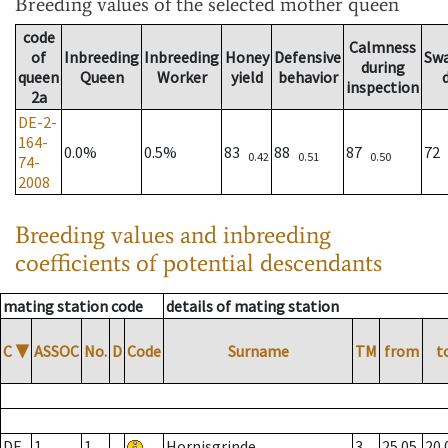
Breeding values
of the selected mother queen
code
Calmness
of
Inbreeding
Inbreeding
Honey
Defensive
Sw
during
queen
Queen
Worker
yield
behavior
inspection
2a
DE-2-
164-
0.0%
0.5%
83
88
87
72
0.42
0.51
0.50
74-
2008
Breeding values and inbreeding
coefficients of potential descendants
mating station code
details of mating station
C
▼
ASSOC
No.
D
Code
Surname
TM
from
t
DE
1
1
Hornisgrinde
3
25.05.
20.