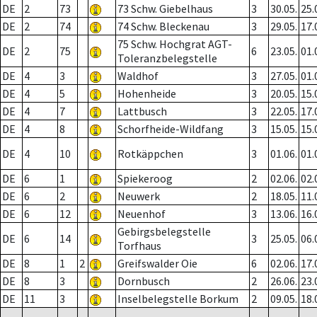
DE
2
73
73 Schw. Giebelhaus
3
30.05.
25.
DE
2
74
74 Schw. Bleckenau
3
29.05.
17.
75 Schw. Hochgrat AGT-
DE
2
75
6
23.05.
01.
Toleranzbelegstelle
DE
4
3
Waldhof
3
27.05.
01.
DE
4
5
Hohenheide
3
20.05.
15.
DE
4
7
Lattbusch
3
22.05.
17.
DE
4
8
Schorfheide-Wildfang
3
15.05.
15.
DE
4
10
Rotkäppchen
3
01.06.
01.
DE
6
1
Spiekeroog
2
02.06.
02.
DE
6
2
Neuwerk
2
18.05.
11.
DE
6
12
Neuenhof
3
13.06.
16.
Gebirgsbelegstelle
DE
6
14
3
25.05.
06.
Torfhaus
DE
8
1
2
Greifswalder Oie
6
02.06.
17.
DE
8
3
Dornbusch
2
26.06.
23.
DE
11
3
Inselbelegstelle Borkum
2
09.05.
18.