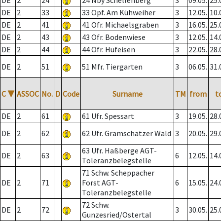
DE
2
24
24 Nby Schellenberg
3
09.05.
25.
DE
2
33
33 Opf. Am Kühweiher
3
12.05.
10.
DE
2
41
41 Ofr. Michaelsgraben
3
16.05.
25.
DE
2
43
43 Ofr. Bodenwiese
3
12.05.
14.
DE
2
44
44 Ofr. Hufeisen
3
22.05.
28.
DE
2
51
51 Mfr. Tiergarten
3
06.05.
31.
C
▼
ASSOC
No.
D
Code
Surname
TM
from
t
DE
2
61
61 Ufr. Spessart
3
19.05.
28.
DE
2
62
62 Ufr. Gramschatzer Wald
3
20.05.
29.
63 Ufr. Haßberge AGT-
DE
2
63
6
12.05.
14.
Toleranzbelegstelle
71 Schw. Scheppacher
DE
2
71
Forst AGT-
6
15.05.
24.
Toleranzbelegstelle
72 Schw.
DE
2
72
3
30.05.
25.
Gunzesried/Ostertal