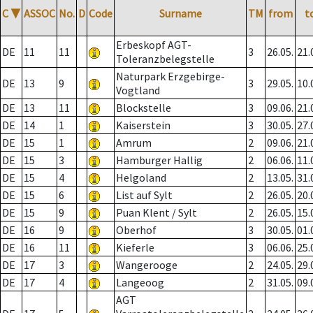
C
▼
ASSOC
No.
D
Code
Surname
TM
from
t
Erbeskopf AGT-
DE
11
11
3
26.05.
21.
Toleranzbelegstelle
Naturpark Erzgebirge-
DE
13
9
3
29.05.
10.
Vogtland
DE
13
11
Blockstelle
3
09.06.
21.
DE
14
1
Kaiserstein
3
30.05.
27.
DE
15
1
Amrum
2
09.06.
21.
DE
15
3
Hamburger Hallig
2
06.06.
11.
DE
15
4
Helgoland
2
13.05.
31.
DE
15
6
List auf Sylt
2
26.05.
20.
DE
15
9
Puan Klent / Sylt
2
26.05.
15.
DE
16
9
Oberhof
3
30.05.
01.
DE
16
11
Kieferle
3
06.06.
25.
DE
17
3
Wangerooge
2
24.05.
29.
DE
17
4
Langeoog
2
31.05.
09.
AGT