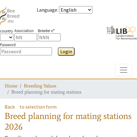
Language
:
Association
Breeder n°
country
Password
Login
Toggle
Home
Breeding Values
Breed planning for mating stations
Back
to selection form
Breed planning for mating stations
2026