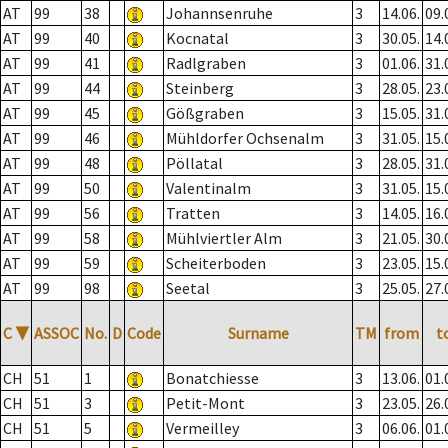
AT
99
38
Johannsenruhe
3
14.06.
09.
AT
99
40
Kocnatal
3
30.05.
14.
AT
99
41
Radlgraben
3
01.06.
31.
AT
99
44
Steinberg
3
28.05.
23.
AT
99
45
Gößgraben
3
15.05.
31.
AT
99
46
Mühldorfer Ochsenalm
3
31.05.
15.
AT
99
48
Pöllatal
3
28.05.
31.
AT
99
50
Valentinalm
3
31.05.
15.
AT
99
56
Tratten
3
14.05.
16.
AT
99
58
Mühlviertler Alm
3
21.05.
30.
AT
99
59
Scheiterboden
3
23.05.
15.
AT
99
98
Seetal
3
25.05.
27.
C
▼
ASSOC
No.
D
Code
Surname
TM
from
t
CH
51
1
Bonatchiesse
3
13.06.
01.
CH
51
3
Petit-Mont
3
23.05.
26.
CH
51
5
Vermeilley
3
06.06.
01.