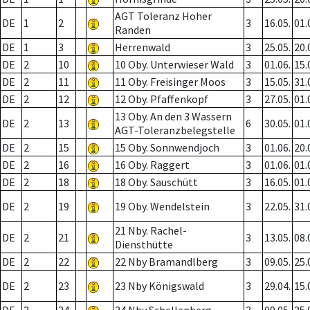
AGT Toleranz Hoher
DE
1
2
3
16.05.
01.
Randen
DE
1
3
Herrenwald
3
25.05.
20.
DE
2
10
10 Oby. Unterwieser Wald
3
01.06.
15.
DE
2
11
11 Oby. Freisinger Moos
3
15.05.
31.
DE
2
12
12 Oby. Pfaffenkopf
3
27.05.
01.
13 Oby. An den 3 Wassern
DE
2
13
6
30.05.
01.
AGT-Toleranzbelegstelle
DE
2
15
15 Oby. Sonnwendjoch
3
01.06.
20.
DE
2
16
16 Oby. Raggert
3
01.06.
01.
DE
2
18
18 Oby. Sauschütt
3
16.05.
01.
DE
2
19
19 Oby. Wendelstein
3
22.05.
31.
21 Nby. Rachel-
DE
2
21
3
13.05.
08.
Diensthütte
DE
2
22
22 Nby Bramandlberg
3
09.05.
25.
DE
2
23
23 Nby Königswald
3
29.04.
15.