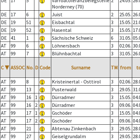
DE
17
5
Varroatoleranzbelegstelle
2
24.05.
26.
Norderney (70)
DE
17
6
Juist
2
25.05.
26.
DE
19
51
Eisbachtal
3
15.05.
21.
DE
19
52
Hasental
3
15.05.
17.
DE
41
1
Sächsische Schweiz
6
31.05.
05.
AT
99
6
Löhnersbach
3
02.06.
30.
AT
99
7
Blühnbachtal
3
31.05.
26.
C
▼
ASSOC
No.
D
Code
Surname
TM
from
t
AT
99
8
Kristeinertal - Osttirol
3
02.06.
28.
AT
99
13
Pusterwald
3
29.05.
31.
AT
99
16
1
Dürradmer
3
15.05.
04.
AT
99
16
2
Dürradmer
3
09.06.
04.
AT
99
17
1
Gschöder
3
15.05.
04.
AT
99
17
2
Gschöder
3
09.06.
04.
AT
99
21
Abtenau Zinkenbach
3
29.05.
28.
AT
99
27
Geiselgrundalm
3
29.05.
28.