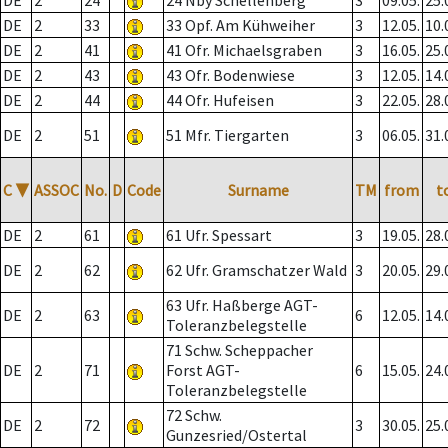
DE
2
24
24 Nby Schellenberg
3
09.05.
25.
DE
2
33
33 Opf. Am Kühweiher
3
12.05.
10.
DE
2
41
41 Ofr. Michaelsgraben
3
16.05.
25.
DE
2
43
43 Ofr. Bodenwiese
3
12.05.
14.
DE
2
44
44 Ofr. Hufeisen
3
22.05.
28.
DE
2
51
51 Mfr. Tiergarten
3
06.05.
31.
C
▼
ASSOC
No.
D
Code
Surname
TM
from
t
DE
2
61
61 Ufr. Spessart
3
19.05.
28.
DE
2
62
62 Ufr. Gramschatzer Wald
3
20.05.
29.
63 Ufr. Haßberge AGT-
DE
2
63
6
12.05.
14.
Toleranzbelegstelle
71 Schw. Scheppacher
DE
2
71
Forst AGT-
6
15.05.
24.
Toleranzbelegstelle
72 Schw.
DE
2
72
3
30.05.
25.
Gunzesried/Ostertal