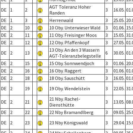
AGT Toleranz Hoher
DE
1
2
3
16.05.
01.
Randen
DE
1
3
Herrenwald
3
25.05.
20.
DE
2
10
10 Oby. Unterwieser Wald
3
01.06.
15.
DE
2
11
11 Oby. Freisinger Moos
3
15.05.
31.
DE
2
12
12 Oby. Pfaffenkopf
3
27.05.
01.
13 Oby. An den 3 Wassern
DE
2
13
6
30.05.
01.
AGT-Toleranzbelegstelle
DE
2
15
15 Oby. Sonnwendjoch
3
01.06.
20.
DE
2
16
16 Oby. Raggert
3
01.06.
01.
DE
2
18
18 Oby. Sauschütt
3
16.05.
01.
DE
2
19
19 Oby. Wendelstein
3
22.05.
31.
21 Nby. Rachel-
DE
2
21
3
13.05.
08.
Diensthütte
DE
2
22
22 Nby Bramandlberg
3
09.05.
25.
DE
2
23
23 Nby Königswald
3
29.04.
15.