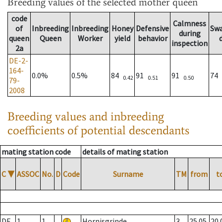
Breeding values
of the selected mother queen
code
Calmness
of
Inbreeding
Inbreeding
Honey
Defensive
Sw
during
queen
Queen
Worker
yield
behavior
inspection
2a
DE-2-
164-
0.0%
0.5%
84
91
91
74
0.42
0.51
0.50
79-
2008
Breeding values and inbreeding
coefficients of potential descendants
mating station code
details of mating station
C
▼
ASSOC
No.
D
Code
Surname
TM
from
t
DE
1
1
Hornisgrinde
3
25.05.
20.