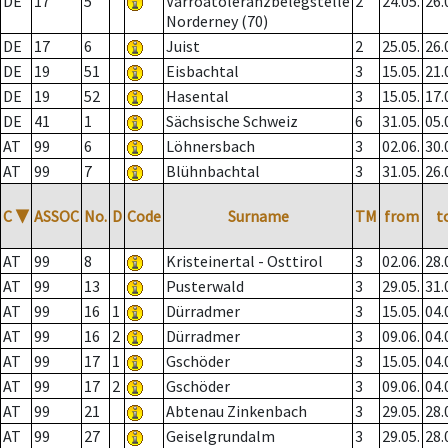
DE
17
5
Varroatoleranzbelegstelle
2
24.05.
26.
Norderney (70)
DE
17
6
Juist
2
25.05.
26.
DE
19
51
Eisbachtal
3
15.05.
21.
DE
19
52
Hasental
3
15.05.
17.
DE
41
1
Sächsische Schweiz
6
31.05.
05.
AT
99
6
Löhnersbach
3
02.06.
30.
AT
99
7
Blühnbachtal
3
31.05.
26.
C
▼
ASSOC
No.
D
Code
Surname
TM
from
t
AT
99
8
Kristeinertal - Osttirol
3
02.06.
28.
AT
99
13
Pusterwald
3
29.05.
31.
AT
99
16
1
Dürradmer
3
15.05.
04.
AT
99
16
2
Dürradmer
3
09.06.
04.
AT
99
17
1
Gschöder
3
15.05.
04.
AT
99
17
2
Gschöder
3
09.06.
04.
AT
99
21
Abtenau Zinkenbach
3
29.05.
28.
AT
99
27
Geiselgrundalm
3
29.05.
28.