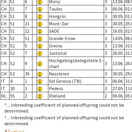
CH
51
6
Moiry
3
13.06.
08.
CH
51
7
Toules
3
06.06.
01.
CH
51
8
Hongrin
3
30.05.
01.
CH
51
21
Mont-Dar
3
30.05.
25.
CH
51
22
SADE
3
16.05.
01.
CH
51
51
Grande-Enne
3
14.05.
06.
CH
52
5
Greina
3
13.06.
31.
CH
52
7
Justistal
3
26.05.
31.
Hochgebirgsbelegstelle S-
CH
52
9
3
13.06.
26.
charl
CH
52
39
Nessleren
3
30.05.
29.
IT
4
1
Val Genova (TN)
3
06.06.
31.
IT
20
3
Pederü
3
27.05.
13.
NL
55
2
Vlieland
2
06.06.
05.
* ...
Inbreeding coefficient of planned offspring could not be
determined.
* ...
Inbreeding coefficient of planned offspring could not be
determined.