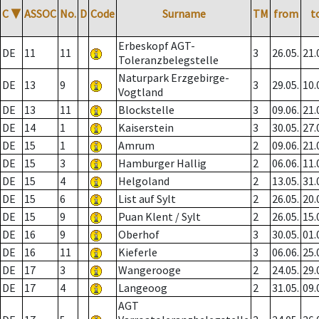
C
▼
ASSOC
No.
D
Code
Surname
TM
from
t
Erbeskopf AGT-
DE
11
11
3
26.05.
21.
Toleranzbelegstelle
Naturpark Erzgebirge-
DE
13
9
3
29.05.
10.
Vogtland
DE
13
11
Blockstelle
3
09.06.
21.
DE
14
1
Kaiserstein
3
30.05.
27.
DE
15
1
Amrum
2
09.06.
21.
DE
15
3
Hamburger Hallig
2
06.06.
11.
DE
15
4
Helgoland
2
13.05.
31.
DE
15
6
List auf Sylt
2
26.05.
20.
DE
15
9
Puan Klent / Sylt
2
26.05.
15.
DE
16
9
Oberhof
3
30.05.
01.
DE
16
11
Kieferle
3
06.06.
25.
DE
17
3
Wangerooge
2
24.05.
29.
DE
17
4
Langeoog
2
31.05.
09.
AGT