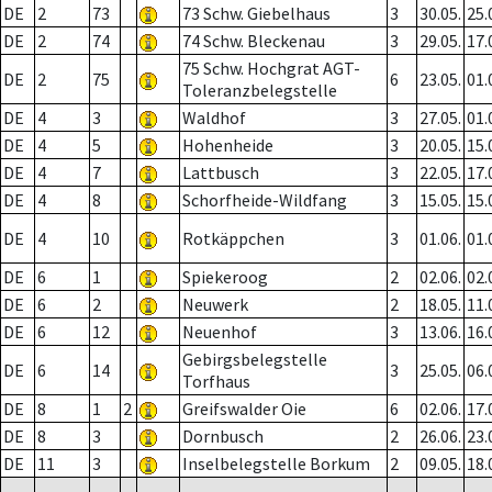
DE
2
73
73 Schw. Giebelhaus
3
30.05.
25.
DE
2
74
74 Schw. Bleckenau
3
29.05.
17.
75 Schw. Hochgrat AGT-
DE
2
75
6
23.05.
01.
Toleranzbelegstelle
DE
4
3
Waldhof
3
27.05.
01.
DE
4
5
Hohenheide
3
20.05.
15.
DE
4
7
Lattbusch
3
22.05.
17.
DE
4
8
Schorfheide-Wildfang
3
15.05.
15.
DE
4
10
Rotkäppchen
3
01.06.
01.
DE
6
1
Spiekeroog
2
02.06.
02.
DE
6
2
Neuwerk
2
18.05.
11.
DE
6
12
Neuenhof
3
13.06.
16.
Gebirgsbelegstelle
DE
6
14
3
25.05.
06.
Torfhaus
DE
8
1
2
Greifswalder Oie
6
02.06.
17.
DE
8
3
Dornbusch
2
26.06.
23.
DE
11
3
Inselbelegstelle Borkum
2
09.05.
18.