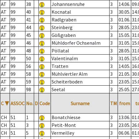
AT
99
38
Johannsenruhe
3
14.06.
09.
AT
99
40
Kocnatal
3
30.05.
14.
AT
99
41
Radlgraben
3
01.06.
31.
AT
99
44
Steinberg
3
28.05.
23.
AT
99
45
Gößgraben
3
15.05.
31.
AT
99
46
Mühldorfer Ochsenalm
3
31.05.
15.
AT
99
48
Pöllatal
3
28.05.
31.
AT
99
50
Valentinalm
3
31.05.
15.
AT
99
56
Tratten
3
14.05.
16.
AT
99
58
Mühlviertler Alm
3
21.05.
30.
AT
99
59
Scheiterboden
3
23.05.
15.
AT
99
98
Seetal
3
25.05.
27.
C
▼
ASSOC
No.
D
Code
Surname
TM
from
t
CH
51
1
Bonatchiesse
3
13.06.
01.
CH
51
3
Petit-Mont
3
23.05.
26.
CH
51
5
Vermeilley
3
06.06.
01.