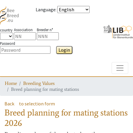
Language
:
Association
Breeder n°
country
Password
Login
Toggle
Home
Breeding Values
Breed planning for mating stations
Back
to selection form
Breed planning for mating stations
2026