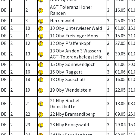
AGT Toleranz Hoher
DE
1
2
3
16.05.
01.
Randen
DE
1
3
Herrenwald
3
25.05.
20.
DE
2
10
10 Oby. Unterwieser Wald
3
01.06.
15.
DE
2
11
11 Oby. Freisinger Moos
3
15.05.
31.
DE
2
12
12 Oby. Pfaffenkopf
3
27.05.
01.
13 Oby. An den 3 Wassern
DE
2
13
6
30.05.
01.
AGT-Toleranzbelegstelle
DE
2
15
15 Oby. Sonnwendjoch
3
01.06.
20.
DE
2
16
16 Oby. Raggert
3
01.06.
01.
DE
2
18
18 Oby. Sauschütt
3
16.05.
01.
DE
2
19
19 Oby. Wendelstein
3
22.05.
31.
21 Nby. Rachel-
DE
2
21
3
13.05.
08.
Diensthütte
DE
2
22
22 Nby Bramandlberg
3
09.05.
25.
DE
2
23
23 Nby Königswald
3
29.04.
15.