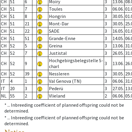
CH
51
6
Moiry
3
13.06.
08.
CH
51
7
Toules
3
06.06.
01.
CH
51
8
Hongrin
3
30.05.
01.
CH
51
21
Mont-Dar
3
30.05.
25.
CH
51
22
SADE
3
16.05.
01.
CH
51
51
Grande-Enne
3
14.05.
06.
CH
52
5
Greina
3
13.06.
31.
CH
52
7
Justistal
3
26.05.
31.
Hochgebirgsbelegstelle S-
CH
52
9
3
13.06.
26.
charl
CH
52
39
Nessleren
3
30.05.
29.
IT
4
1
Val Genova (TN)
3
06.06.
31.
IT
20
3
Pederü
3
27.05.
13.
NL
55
2
Vlieland
2
06.06.
05.
* ...
Inbreeding coefficient of planned offspring could not be
determined.
* ...
Inbreeding coefficient of planned offspring could not be
determined.