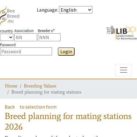
Language
:
Association
Breeder n°
country
Password
Login
Toggle
Home
Breeding Values
Breed planning for mating stations
Back
to selection form
Breed planning for mating stations
2026