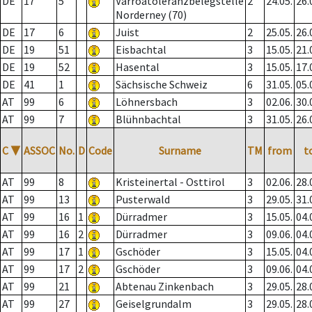
DE
17
5
Varroatoleranzbelegstelle
2
24.05.
26.
Norderney (70)
DE
17
6
Juist
2
25.05.
26.
DE
19
51
Eisbachtal
3
15.05.
21.
DE
19
52
Hasental
3
15.05.
17.
DE
41
1
Sächsische Schweiz
6
31.05.
05.
AT
99
6
Löhnersbach
3
02.06.
30.
AT
99
7
Blühnbachtal
3
31.05.
26.
C
▼
ASSOC
No.
D
Code
Surname
TM
from
t
AT
99
8
Kristeinertal - Osttirol
3
02.06.
28.
AT
99
13
Pusterwald
3
29.05.
31.
AT
99
16
1
Dürradmer
3
15.05.
04.
AT
99
16
2
Dürradmer
3
09.06.
04.
AT
99
17
1
Gschöder
3
15.05.
04.
AT
99
17
2
Gschöder
3
09.06.
04.
AT
99
21
Abtenau Zinkenbach
3
29.05.
28.
AT
99
27
Geiselgrundalm
3
29.05.
28.