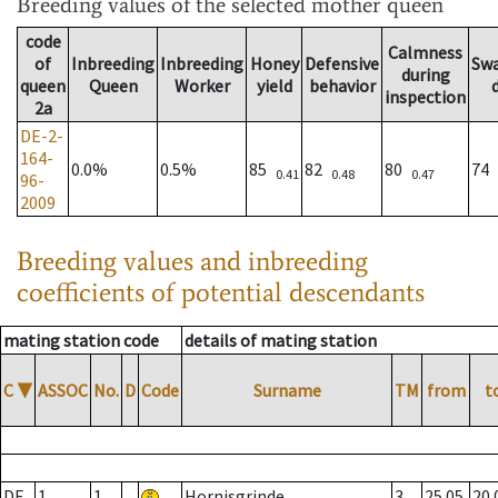
Breeding values
of the selected mother queen
code
Calmness
of
Inbreeding
Inbreeding
Honey
Defensive
Sw
during
queen
Queen
Worker
yield
behavior
inspection
2a
DE-2-
164-
0.0%
0.5%
85
82
80
74
0.41
0.48
0.47
96-
2009
Breeding values and inbreeding
coefficients of potential descendants
mating station code
details of mating station
C
▼
ASSOC
No.
D
Code
Surname
TM
from
t
DE
1
1
Hornisgrinde
3
25.05.
20.