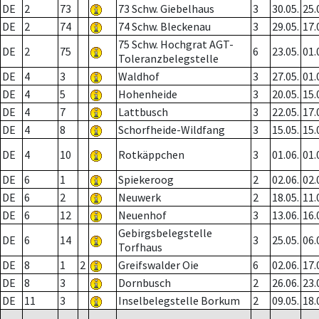
DE
2
73
73 Schw. Giebelhaus
3
30.05.
25.
DE
2
74
74 Schw. Bleckenau
3
29.05.
17.
75 Schw. Hochgrat AGT-
DE
2
75
6
23.05.
01.
Toleranzbelegstelle
DE
4
3
Waldhof
3
27.05.
01.
DE
4
5
Hohenheide
3
20.05.
15.
DE
4
7
Lattbusch
3
22.05.
17.
DE
4
8
Schorfheide-Wildfang
3
15.05.
15.
DE
4
10
Rotkäppchen
3
01.06.
01.
DE
6
1
Spiekeroog
2
02.06.
02.
DE
6
2
Neuwerk
2
18.05.
11.
DE
6
12
Neuenhof
3
13.06.
16.
Gebirgsbelegstelle
DE
6
14
3
25.05.
06.
Torfhaus
DE
8
1
2
Greifswalder Oie
6
02.06.
17.
DE
8
3
Dornbusch
2
26.06.
23.
DE
11
3
Inselbelegstelle Borkum
2
09.05.
18.