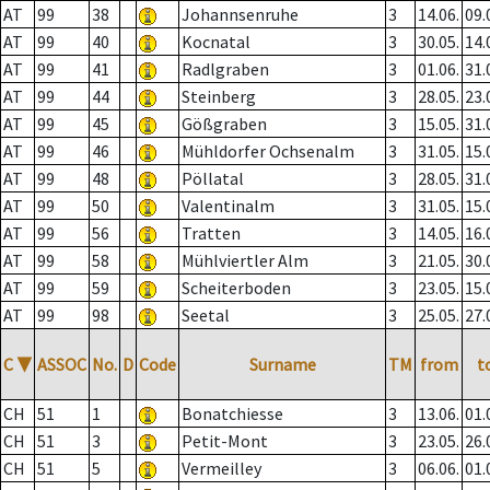
AT
99
38
Johannsenruhe
3
14.06.
09.
AT
99
40
Kocnatal
3
30.05.
14.
AT
99
41
Radlgraben
3
01.06.
31.
AT
99
44
Steinberg
3
28.05.
23.
AT
99
45
Gößgraben
3
15.05.
31.
AT
99
46
Mühldorfer Ochsenalm
3
31.05.
15.
AT
99
48
Pöllatal
3
28.05.
31.
AT
99
50
Valentinalm
3
31.05.
15.
AT
99
56
Tratten
3
14.05.
16.
AT
99
58
Mühlviertler Alm
3
21.05.
30.
AT
99
59
Scheiterboden
3
23.05.
15.
AT
99
98
Seetal
3
25.05.
27.
C
▼
ASSOC
No.
D
Code
Surname
TM
from
t
CH
51
1
Bonatchiesse
3
13.06.
01.
CH
51
3
Petit-Mont
3
23.05.
26.
CH
51
5
Vermeilley
3
06.06.
01.