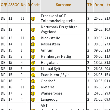
C
▼
ASSOC
No.
D
Code
Surname
TM
from
t
Erbeskopf AGT-
DE
11
11
3
26.05.
21.
Toleranzbelegstelle
Naturpark Erzgebirge-
DE
13
9
3
29.05.
10.
Vogtland
DE
13
11
Blockstelle
3
09.06.
21.
DE
14
1
Kaiserstein
3
30.05.
27.
DE
15
1
Amrum
2
09.06.
21.
DE
15
3
Hamburger Hallig
2
06.06.
11.
DE
15
4
Helgoland
2
13.05.
31.
DE
15
6
List auf Sylt
2
26.05.
20.
DE
15
9
Puan Klent / Sylt
2
26.05.
15.
DE
16
9
Oberhof
3
30.05.
01.
DE
16
11
Kieferle
3
06.06.
25.
DE
17
3
Wangerooge
2
24.05.
29.
DE
17
4
Langeoog
2
31.05.
09.
AGT