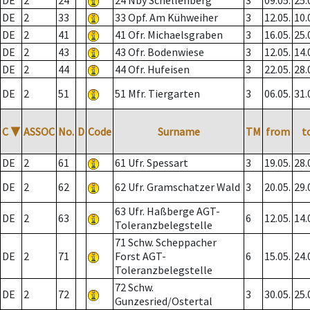
DE
2
24
24 Nby Schellenberg
3
09.05.
25.
DE
2
33
33 Opf. Am Kühweiher
3
12.05.
10.
DE
2
41
41 Ofr. Michaelsgraben
3
16.05.
25.
DE
2
43
43 Ofr. Bodenwiese
3
12.05.
14.
DE
2
44
44 Ofr. Hufeisen
3
22.05.
28.
DE
2
51
51 Mfr. Tiergarten
3
06.05.
31.
C
▼
ASSOC
No.
D
Code
Surname
TM
from
t
DE
2
61
61 Ufr. Spessart
3
19.05.
28.
DE
2
62
62 Ufr. Gramschatzer Wald
3
20.05.
29.
63 Ufr. Haßberge AGT-
DE
2
63
6
12.05.
14.
Toleranzbelegstelle
71 Schw. Scheppacher
DE
2
71
Forst AGT-
6
15.05.
24.
Toleranzbelegstelle
72 Schw.
DE
2
72
3
30.05.
25.
Gunzesried/Ostertal