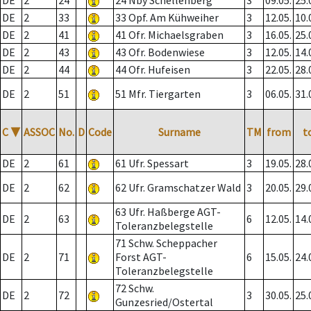
DE
2
24
24 Nby Schellenberg
3
09.05.
25.
DE
2
33
33 Opf. Am Kühweiher
3
12.05.
10.
DE
2
41
41 Ofr. Michaelsgraben
3
16.05.
25.
DE
2
43
43 Ofr. Bodenwiese
3
12.05.
14.
DE
2
44
44 Ofr. Hufeisen
3
22.05.
28.
DE
2
51
51 Mfr. Tiergarten
3
06.05.
31.
C
▼
ASSOC
No.
D
Code
Surname
TM
from
t
DE
2
61
61 Ufr. Spessart
3
19.05.
28.
DE
2
62
62 Ufr. Gramschatzer Wald
3
20.05.
29.
63 Ufr. Haßberge AGT-
DE
2
63
6
12.05.
14.
Toleranzbelegstelle
71 Schw. Scheppacher
DE
2
71
Forst AGT-
6
15.05.
24.
Toleranzbelegstelle
72 Schw.
DE
2
72
3
30.05.
25.
Gunzesried/Ostertal