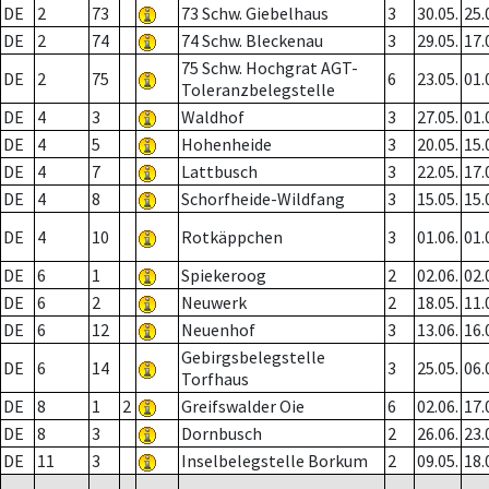
DE
2
73
73 Schw. Giebelhaus
3
30.05.
25.
DE
2
74
74 Schw. Bleckenau
3
29.05.
17.
75 Schw. Hochgrat AGT-
DE
2
75
6
23.05.
01.
Toleranzbelegstelle
DE
4
3
Waldhof
3
27.05.
01.
DE
4
5
Hohenheide
3
20.05.
15.
DE
4
7
Lattbusch
3
22.05.
17.
DE
4
8
Schorfheide-Wildfang
3
15.05.
15.
DE
4
10
Rotkäppchen
3
01.06.
01.
DE
6
1
Spiekeroog
2
02.06.
02.
DE
6
2
Neuwerk
2
18.05.
11.
DE
6
12
Neuenhof
3
13.06.
16.
Gebirgsbelegstelle
DE
6
14
3
25.05.
06.
Torfhaus
DE
8
1
2
Greifswalder Oie
6
02.06.
17.
DE
8
3
Dornbusch
2
26.06.
23.
DE
11
3
Inselbelegstelle Borkum
2
09.05.
18.