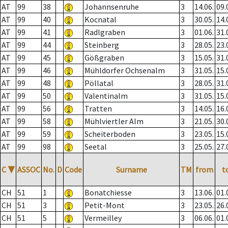
AT
99
38
Johannsenruhe
3
14.06.
09.
AT
99
40
Kocnatal
3
30.05.
14.
AT
99
41
Radlgraben
3
01.06.
31.
AT
99
44
Steinberg
3
28.05.
23.
AT
99
45
Gößgraben
3
15.05.
31.
AT
99
46
Mühldorfer Ochsenalm
3
31.05.
15.
AT
99
48
Pöllatal
3
28.05.
31.
AT
99
50
Valentinalm
3
31.05.
15.
AT
99
56
Tratten
3
14.05.
16.
AT
99
58
Mühlviertler Alm
3
21.05.
30.
AT
99
59
Scheiterboden
3
23.05.
15.
AT
99
98
Seetal
3
25.05.
27.
C
▼
ASSOC
No.
D
Code
Surname
TM
from
t
CH
51
1
Bonatchiesse
3
13.06.
01.
CH
51
3
Petit-Mont
3
23.05.
26.
CH
51
5
Vermeilley
3
06.06.
01.