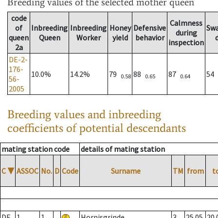
Breeding values
of the selected mother queen
code
Calmness
of
Inbreeding
Inbreeding
Honey
Defensive
Sw
during
queen
Queen
Worker
yield
behavior
inspection
2a
DE-2-
176-
10.0%
14.2%
79
88
87
54
0.58
0.65
0.64
56-
2005
Breeding values and inbreeding
coefficients of potential descendants
mating station code
details of mating station
C
▼
ASSOC
No.
D
Code
Surname
TM
from
t
DE
1
1
Hornisgrinde
3
25.05.
20.