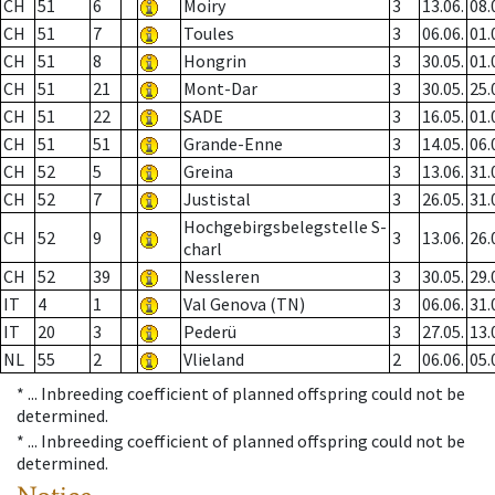
CH
51
6
Moiry
3
13.06.
08.
CH
51
7
Toules
3
06.06.
01.
CH
51
8
Hongrin
3
30.05.
01.
CH
51
21
Mont-Dar
3
30.05.
25.
CH
51
22
SADE
3
16.05.
01.
CH
51
51
Grande-Enne
3
14.05.
06.
CH
52
5
Greina
3
13.06.
31.
CH
52
7
Justistal
3
26.05.
31.
Hochgebirgsbelegstelle S-
CH
52
9
3
13.06.
26.
charl
CH
52
39
Nessleren
3
30.05.
29.
IT
4
1
Val Genova (TN)
3
06.06.
31.
IT
20
3
Pederü
3
27.05.
13.
NL
55
2
Vlieland
2
06.06.
05.
* ...
Inbreeding coefficient of planned offspring could not be
determined.
* ...
Inbreeding coefficient of planned offspring could not be
determined.