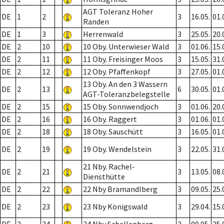
AGT Toleranz Hoher
DE
1
2
3
16.05.
01.
Randen
DE
1
3
Herrenwald
3
25.05.
20.
DE
2
10
10 Oby. Unterwieser Wald
3
01.06.
15.
DE
2
11
11 Oby. Freisinger Moos
3
15.05.
31.
DE
2
12
12 Oby. Pfaffenkopf
3
27.05.
01.
13 Oby. An den 3 Wassern
DE
2
13
6
30.05.
01.
AGT-Toleranzbelegstelle
DE
2
15
15 Oby. Sonnwendjoch
3
01.06.
20.
DE
2
16
16 Oby. Raggert
3
01.06.
01.
DE
2
18
18 Oby. Sauschütt
3
16.05.
01.
DE
2
19
19 Oby. Wendelstein
3
22.05.
31.
21 Nby. Rachel-
DE
2
21
3
13.05.
08.
Diensthütte
DE
2
22
22 Nby Bramandlberg
3
09.05.
25.
DE
2
23
23 Nby Königswald
3
29.04.
15.