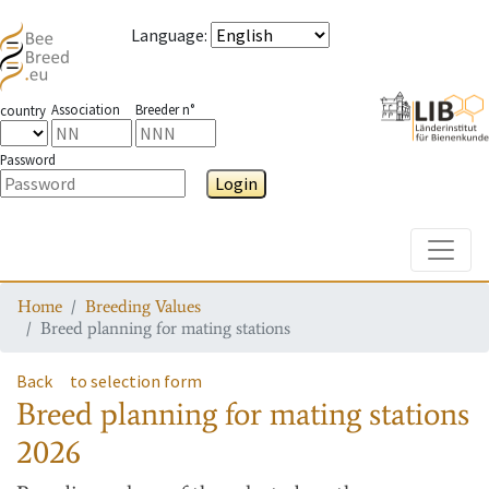
Language
:
Association
Breeder n°
country
Password
Login
Toggle
Home
Breeding Values
Breed planning for mating stations
Back
to selection form
Breed planning for mating stations
2026