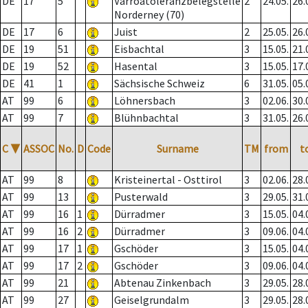
DE
17
5
Varroatoleranzbelegstelle
2
24.05.
26.
Norderney (70)
DE
17
6
Juist
2
25.05.
26.
DE
19
51
Eisbachtal
3
15.05.
21.
DE
19
52
Hasental
3
15.05.
17.
DE
41
1
Sächsische Schweiz
6
31.05.
05.
AT
99
6
Löhnersbach
3
02.06.
30.
AT
99
7
Blühnbachtal
3
31.05.
26.
C
▼
ASSOC
No.
D
Code
Surname
TM
from
t
AT
99
8
Kristeinertal - Osttirol
3
02.06.
28.
AT
99
13
Pusterwald
3
29.05.
31.
AT
99
16
1
Dürradmer
3
15.05.
04.
AT
99
16
2
Dürradmer
3
09.06.
04.
AT
99
17
1
Gschöder
3
15.05.
04.
AT
99
17
2
Gschöder
3
09.06.
04.
AT
99
21
Abtenau Zinkenbach
3
29.05.
28.
AT
99
27
Geiselgrundalm
3
29.05.
28.