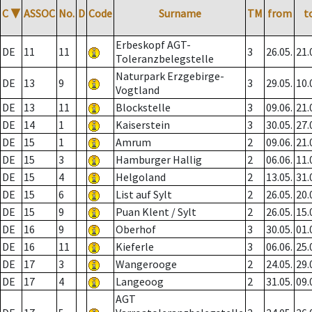
C
▼
ASSOC
No.
D
Code
Surname
TM
from
t
Erbeskopf AGT-
DE
11
11
3
26.05.
21.
Toleranzbelegstelle
Naturpark Erzgebirge-
DE
13
9
3
29.05.
10.
Vogtland
DE
13
11
Blockstelle
3
09.06.
21.
DE
14
1
Kaiserstein
3
30.05.
27.
DE
15
1
Amrum
2
09.06.
21.
DE
15
3
Hamburger Hallig
2
06.06.
11.
DE
15
4
Helgoland
2
13.05.
31.
DE
15
6
List auf Sylt
2
26.05.
20.
DE
15
9
Puan Klent / Sylt
2
26.05.
15.
DE
16
9
Oberhof
3
30.05.
01.
DE
16
11
Kieferle
3
06.06.
25.
DE
17
3
Wangerooge
2
24.05.
29.
DE
17
4
Langeoog
2
31.05.
09.
AGT