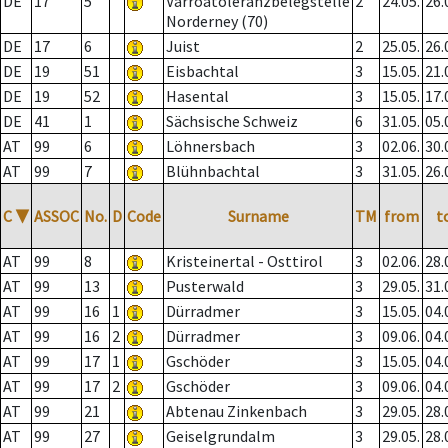
DE
17
5
Varroatoleranzbelegstelle
2
24.05.
26.
Norderney (70)
DE
17
6
Juist
2
25.05.
26.
DE
19
51
Eisbachtal
3
15.05.
21.
DE
19
52
Hasental
3
15.05.
17.
DE
41
1
Sächsische Schweiz
6
31.05.
05.
AT
99
6
Löhnersbach
3
02.06.
30.
AT
99
7
Blühnbachtal
3
31.05.
26.
C
▼
ASSOC
No.
D
Code
Surname
TM
from
t
AT
99
8
Kristeinertal - Osttirol
3
02.06.
28.
AT
99
13
Pusterwald
3
29.05.
31.
AT
99
16
1
Dürradmer
3
15.05.
04.
AT
99
16
2
Dürradmer
3
09.06.
04.
AT
99
17
1
Gschöder
3
15.05.
04.
AT
99
17
2
Gschöder
3
09.06.
04.
AT
99
21
Abtenau Zinkenbach
3
29.05.
28.
AT
99
27
Geiselgrundalm
3
29.05.
28.