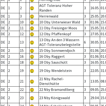
AGT Toleranz Hoher
DE
1
2
3
16.05.
01.
Randen
DE
1
3
Herrenwald
3
25.05.
20.
DE
2
10
10 Oby. Unterwieser Wald
3
01.06.
15.
DE
2
11
11 Oby. Freisinger Moos
3
15.05.
31.
DE
2
12
12 Oby. Pfaffenkopf
3
27.05.
01.
13 Oby. An den 3 Wassern
DE
2
13
6
30.05.
01.
AGT-Toleranzbelegstelle
DE
2
15
15 Oby. Sonnwendjoch
3
01.06.
20.
DE
2
16
16 Oby. Raggert
3
01.06.
01.
DE
2
18
18 Oby. Sauschütt
3
16.05.
01.
DE
2
19
19 Oby. Wendelstein
3
22.05.
31.
21 Nby. Rachel-
DE
2
21
3
13.05.
08.
Diensthütte
DE
2
22
22 Nby Bramandlberg
3
09.05.
25.
DE
2
23
23 Nby Königswald
3
29.04.
15.