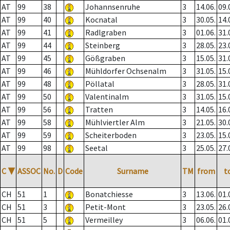
AT
99
38
Johannsenruhe
3
14.06.
09.
AT
99
40
Kocnatal
3
30.05.
14.
AT
99
41
Radlgraben
3
01.06.
31.
AT
99
44
Steinberg
3
28.05.
23.
AT
99
45
Gößgraben
3
15.05.
31.
AT
99
46
Mühldorfer Ochsenalm
3
31.05.
15.
AT
99
48
Pöllatal
3
28.05.
31.
AT
99
50
Valentinalm
3
31.05.
15.
AT
99
56
Tratten
3
14.05.
16.
AT
99
58
Mühlviertler Alm
3
21.05.
30.
AT
99
59
Scheiterboden
3
23.05.
15.
AT
99
98
Seetal
3
25.05.
27.
C
▼
ASSOC
No.
D
Code
Surname
TM
from
t
CH
51
1
Bonatchiesse
3
13.06.
01.
CH
51
3
Petit-Mont
3
23.05.
26.
CH
51
5
Vermeilley
3
06.06.
01.