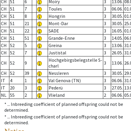
CH
51
6
Moiry
3
13.06.
08.
CH
51
7
Toules
3
06.06.
01.
CH
51
8
Hongrin
3
30.05.
01.
CH
51
21
Mont-Dar
3
30.05.
25.
CH
51
22
SADE
3
16.05.
01.
CH
51
51
Grande-Enne
3
14.05.
06.
CH
52
5
Greina
3
13.06.
31.
CH
52
7
Justistal
3
26.05.
31.
Hochgebirgsbelegstelle S-
CH
52
9
3
13.06.
26.
charl
CH
52
39
Nessleren
3
30.05.
29.
IT
4
1
Val Genova (TN)
3
06.06.
31.
IT
20
3
Pederü
3
27.05.
13.
NL
55
2
Vlieland
2
06.06.
05.
* ...
Inbreeding coefficient of planned offspring could not be
determined.
* ...
Inbreeding coefficient of planned offspring could not be
determined.