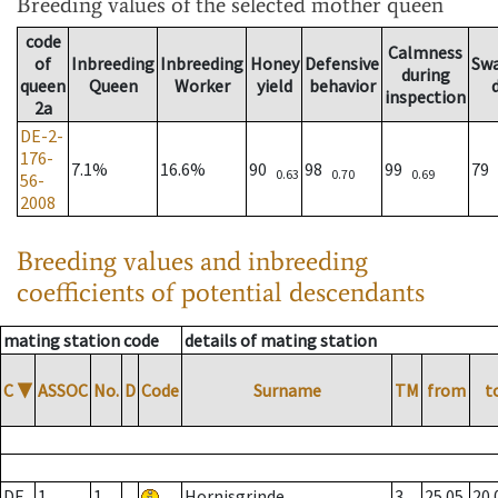
Breeding values
of the selected mother queen
code
Calmness
of
Inbreeding
Inbreeding
Honey
Defensive
Sw
during
queen
Queen
Worker
yield
behavior
inspection
2a
DE-2-
176-
7.1%
16.6%
90
98
99
79
0.63
0.70
0.69
56-
2008
Breeding values and inbreeding
coefficients of potential descendants
mating station code
details of mating station
C
▼
ASSOC
No.
D
Code
Surname
TM
from
t
DE
1
1
Hornisgrinde
3
25.05.
20.