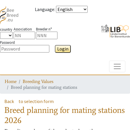
Language
:
Association
Breeder n°
country
Password
Login
Toggle
Home
Breeding Values
Breed planning for mating stations
Back
to selection form
Breed planning for mating stations
2026