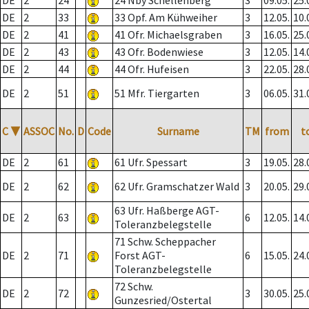
DE
2
24
24 Nby Schellenberg
3
09.05.
25.
DE
2
33
33 Opf. Am Kühweiher
3
12.05.
10.
DE
2
41
41 Ofr. Michaelsgraben
3
16.05.
25.
DE
2
43
43 Ofr. Bodenwiese
3
12.05.
14.
DE
2
44
44 Ofr. Hufeisen
3
22.05.
28.
DE
2
51
51 Mfr. Tiergarten
3
06.05.
31.
C
▼
ASSOC
No.
D
Code
Surname
TM
from
t
DE
2
61
61 Ufr. Spessart
3
19.05.
28.
DE
2
62
62 Ufr. Gramschatzer Wald
3
20.05.
29.
63 Ufr. Haßberge AGT-
DE
2
63
6
12.05.
14.
Toleranzbelegstelle
71 Schw. Scheppacher
DE
2
71
Forst AGT-
6
15.05.
24.
Toleranzbelegstelle
72 Schw.
DE
2
72
3
30.05.
25.
Gunzesried/Ostertal