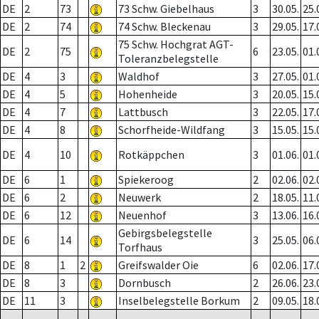
DE
2
73
73 Schw. Giebelhaus
3
30.05.
25.
DE
2
74
74 Schw. Bleckenau
3
29.05.
17.
75 Schw. Hochgrat AGT-
DE
2
75
6
23.05.
01.
Toleranzbelegstelle
DE
4
3
Waldhof
3
27.05.
01.
DE
4
5
Hohenheide
3
20.05.
15.
DE
4
7
Lattbusch
3
22.05.
17.
DE
4
8
Schorfheide-Wildfang
3
15.05.
15.
DE
4
10
Rotkäppchen
3
01.06.
01.
DE
6
1
Spiekeroog
2
02.06.
02.
DE
6
2
Neuwerk
2
18.05.
11.
DE
6
12
Neuenhof
3
13.06.
16.
Gebirgsbelegstelle
DE
6
14
3
25.05.
06.
Torfhaus
DE
8
1
2
Greifswalder Oie
6
02.06.
17.
DE
8
3
Dornbusch
2
26.06.
23.
DE
11
3
Inselbelegstelle Borkum
2
09.05.
18.