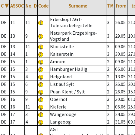
C
▼
ASSOC
No.
D
Code
Surname
TM
from
t
Erbeskopf AGT-
DE
11
11
3
26.05.
21.
Toleranzbelegstelle
Naturpark Erzgebirge-
DE
13
9
3
29.05.
10.
Vogtland
DE
13
11
Blockstelle
3
09.06.
21.
DE
14
1
Kaiserstein
3
30.05.
27.
DE
15
1
Amrum
2
09.06.
21.
DE
15
3
Hamburger Hallig
2
06.06.
11.
DE
15
4
Helgoland
2
13.05.
31.
DE
15
6
List auf Sylt
2
26.05.
20.
DE
15
9
Puan Klent / Sylt
2
26.05.
15.
DE
16
9
Oberhof
3
30.05.
01.
DE
16
11
Kieferle
3
06.06.
25.
DE
17
3
Wangerooge
2
24.05.
29.
DE
17
4
Langeoog
2
31.05.
09.
AGT