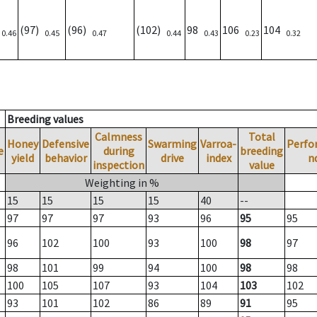
)
(97)
(96)
(102)
98
106
104
0.46
0.45
0.47
0.44
0.43
0.23
0.32
Breeding values
Calmness
Total
Honey
Defensive
Swarming
Varroa-
Perfo
e
during
breeding
yield
behavior
drive
index
n
inspection
value
Weighting in %
15
15
15
15
40
--
97
97
97
93
96
95
95
96
102
100
93
100
98
97
98
101
99
94
100
98
98
100
105
107
93
104
103
102
93
101
102
86
89
91
95