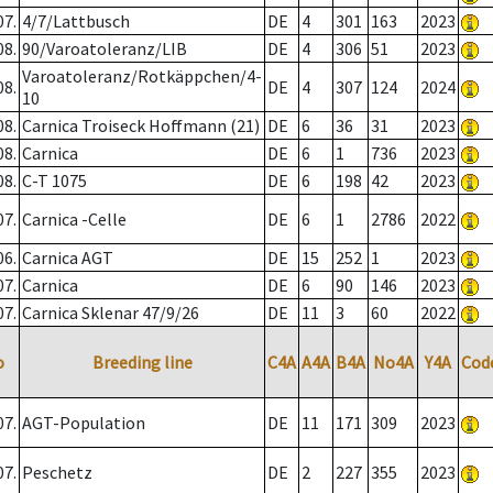
07.
4/7/Lattbusch
DE
4
301
163
2023
08.
90/Varoatoleranz/LIB
DE
4
306
51
2023
Varoatoleranz/Rotkäppchen/4-
08.
DE
4
307
124
2024
10
08.
Carnica Troiseck Hoffmann (21)
DE
6
36
31
2023
08.
Carnica
DE
6
1
736
2023
08.
C-T 1075
DE
6
198
42
2023
07.
Carnica -Celle
DE
6
1
2786
2022
06.
Carnica AGT
DE
15
252
1
2023
07.
Carnica
DE
6
90
146
2023
07.
Carnica Sklenar 47/9/26
DE
11
3
60
2022
o
Breeding line
C4A
A4A
B4A
No4A
Y4A
Cod
07.
AGT-Population
DE
11
171
309
2023
07.
Peschetz
DE
2
227
355
2023