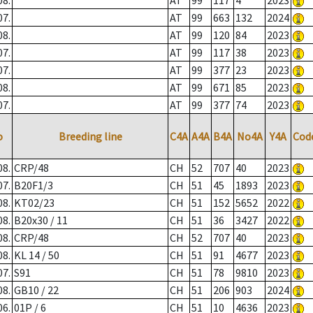
08.
AT
99
117
4
2023
07.
AT
99
663
132
2024
08.
AT
99
120
84
2023
07.
AT
99
117
38
2023
07.
AT
99
377
23
2023
08.
AT
99
671
85
2023
07.
AT
99
377
74
2023
o
Breeding line
C4A
A4A
B4A
No4A
Y4A
Cod
08.
CRP/48
CH
52
707
40
2023
07.
B20F1/3
CH
51
45
1893
2023
08.
KT02/23
CH
51
152
5652
2022
08.
B20x30 / 11
CH
51
36
3427
2022
08.
CRP/48
CH
52
707
40
2023
08.
KL 14 / 50
CH
51
91
4677
2023
07.
S91
CH
51
78
9810
2023
08.
GB10 / 22
CH
51
206
903
2024
06.
01P / 6
CH
51
10
4636
2023