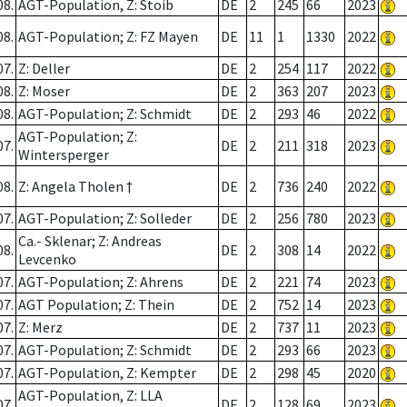
08.
AGT-Population, Z: Stoib
DE
2
245
66
2023
08.
AGT-Population; Z: FZ Mayen
DE
11
1
1330
2022
07.
Z: Deller
DE
2
254
117
2022
08.
Z: Moser
DE
2
363
207
2023
08.
AGT-Population; Z: Schmidt
DE
2
293
46
2022
AGT-Population; Z:
07.
DE
2
211
318
2023
Wintersperger
08.
Z: Angela Tholen †
DE
2
736
240
2022
07.
AGT-Population; Z: Solleder
DE
2
256
780
2023
Ca.- Sklenar; Z: Andreas
08.
DE
2
308
14
2022
Levcenko
07.
AGT-Population; Z: Ahrens
DE
2
221
74
2023
07.
AGT Population; Z: Thein
DE
2
752
14
2023
07.
Z: Merz
DE
2
737
11
2023
07.
AGT-Population; Z: Schmidt
DE
2
293
66
2023
07.
AGT-Population, Z: Kempter
DE
2
298
45
2020
AGT-Population, Z: LLA
07.
DE
2
128
69
2023