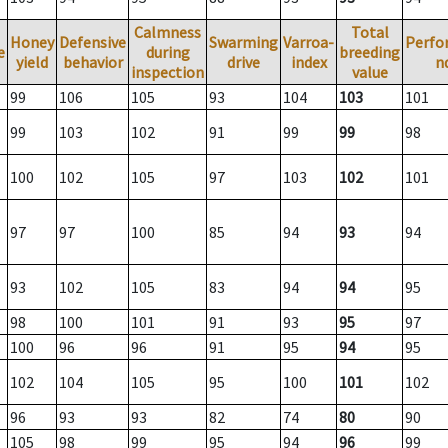
Calmness
Total
Honey
Defensive
Swarming
Varroa-
Perfo
e
during
breeding
yield
behavior
drive
index
n
inspection
value
99
106
105
93
104
103
101
99
103
102
91
99
99
98
100
102
105
97
103
102
101
97
97
100
85
94
93
94
93
102
105
83
94
94
95
98
100
101
91
93
95
97
100
96
96
91
95
94
95
102
104
105
95
100
101
102
96
93
93
82
74
80
90
105
98
99
95
94
96
99