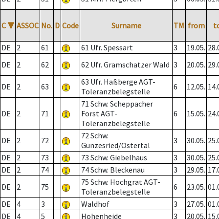
C
▼
ASSOC
No.
D
Code
Surname
TM
from
t
DE
2
61
61 Ufr. Spessart
3
19.05.
28.
DE
2
62
62 Ufr. Gramschatzer Wald
3
20.05.
29.
63 Ufr. Haßberge AGT-
DE
2
63
6
12.05.
14.
Toleranzbelegstelle
71 Schw. Scheppacher
DE
2
71
Forst AGT-
6
15.05.
24.
Toleranzbelegstelle
72 Schw.
DE
2
72
3
30.05.
25.
Gunzesried/Ostertal
DE
2
73
73 Schw. Giebelhaus
3
30.05.
25.
DE
2
74
74 Schw. Bleckenau
3
29.05.
17.
75 Schw. Hochgrat AGT-
DE
2
75
6
23.05.
01.
Toleranzbelegstelle
DE
4
3
Waldhof
3
27.05.
01.
DE
4
5
Hohenheide
3
20.05.
15.