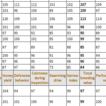
105
111
112
101
102
107
109
103
96
100
89
105
100
97
120
109
110
106
109
113
114
101
100
101
98
96
98
100
97
90
92
85
93
90
89
100
100
101
95
100
99
99
97
87
89
82
88
85
87
100
95
96
91
96
95
94
97
96
95
95
98
96
95
87
97
95
73
85
84
86
Calmness
Total
Honey
Defensive
Swarming
Varroa-
Perfo
e
during
breeding
yield
behavior
drive
index
n
inspection
value
104
94
97
94
99
97
97
101
101
100
96
99
99
100