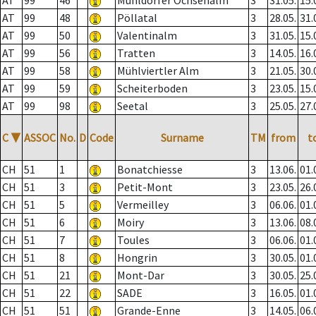
AT
99
46
Mühldorfer Ochsenalm
3
31.05.
15.
AT
99
48
Pöllatal
3
28.05.
31.
AT
99
50
Valentinalm
3
31.05.
15.
AT
99
56
Tratten
3
14.05.
16.
AT
99
58
Mühlviertler Alm
3
21.05.
30.
AT
99
59
Scheiterboden
3
23.05.
15.
AT
99
98
Seetal
3
25.05.
27.
C
▼
ASSOC
No.
D
Code
Surname
TM
from
t
CH
51
1
Bonatchiesse
3
13.06.
01.
CH
51
3
Petit-Mont
3
23.05.
26.
CH
51
5
Vermeilley
3
06.06.
01.
CH
51
6
Moiry
3
13.06.
08.
CH
51
7
Toules
3
06.06.
01.
CH
51
8
Hongrin
3
30.05.
01.
CH
51
21
Mont-Dar
3
30.05.
25.
CH
51
22
SADE
3
16.05.
01.
CH
51
51
Grande-Enne
3
14.05.
06.