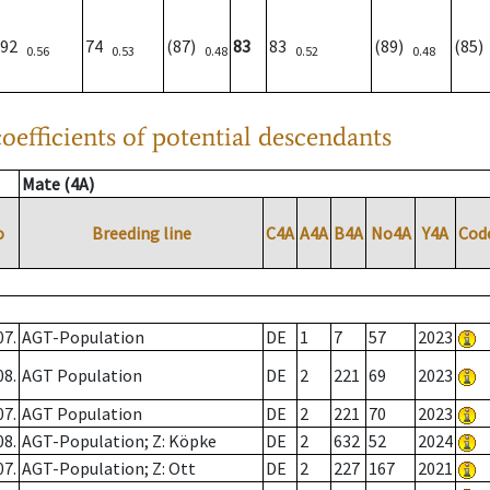
92
74
(87)
83
83
(89)
(85
0.56
0.53
0.48
0.52
0.48
oefficients of potential descendants
Mate (4A)
o
Breeding line
C4A
A4A
B4A
No4A
Y4A
Cod
07.
AGT-Population
DE
1
7
57
2023
08.
AGT Population
DE
2
221
69
2023
07.
AGT Population
DE
2
221
70
2023
08.
AGT-Population; Z: Köpke
DE
2
632
52
2024
07.
AGT-Population; Z: Ott
DE
2
227
167
2021