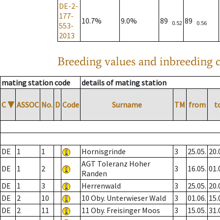
DE-2-
177-
10.7%
9.0%
89
89
0.52
0.56
553-
2013
Breeding values and inbreeding c
mating station code
details of mating station
C
▼
ASSOC
No.
D
Code
Surname
TM
from
t
DE
1
1
Hornisgrinde
3
25.05.
20.
AGT Toleranz Hoher
DE
1
2
3
16.05.
01.
Randen
DE
1
3
Herrenwald
3
25.05.
20.
DE
2
10
10 Oby. Unterwieser Wald
3
01.06.
15.
DE
2
11
11 Oby. Freisinger Moos
3
15.05.
31.