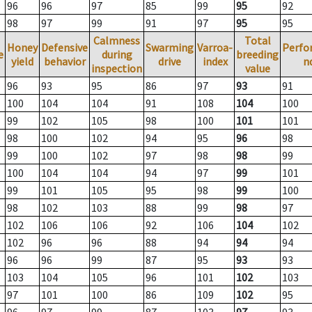
96
96
97
85
99
95
92
98
97
99
91
97
95
95
Calmness
Total
Honey
Defensive
Swarming
Varroa-
Perfo
e
during
breeding
yield
behavior
drive
index
n
inspection
value
96
93
95
86
97
93
91
100
104
104
91
108
104
100
99
102
105
98
100
101
101
98
100
102
94
95
96
98
99
100
102
97
98
98
99
100
104
104
94
97
99
101
99
101
105
95
98
99
100
98
102
103
88
99
98
97
102
106
106
92
106
104
102
102
96
96
88
94
94
94
96
96
99
87
95
93
93
103
104
105
96
101
102
103
97
101
100
86
109
102
95