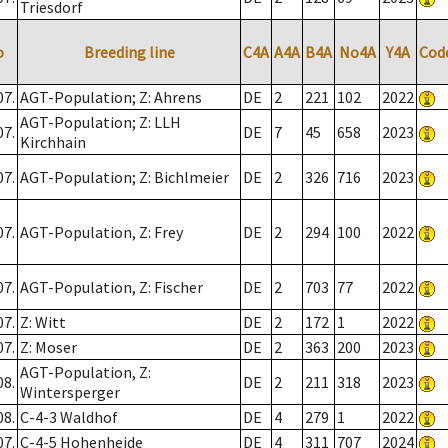
Triesdorf
o
Breeding line
C4A
A4A
B4A
No4A
Y4A
Cod
07.
AGT-Population; Z: Ahrens
DE
2
221
102
2022
AGT-Population; Z: LLH
07.
DE
7
45
658
2023
Kirchhain
07.
AGT-Population; Z: Bichlmeier
DE
2
326
716
2023
07.
AGT-Population, Z: Frey
DE
2
294
100
2022
07.
AGT-Population, Z: Fischer
DE
2
703
77
2022
07.
Z: Witt
DE
2
172
1
2022
07.
Z: Moser
DE
2
363
200
2023
AGT-Population, Z:
08.
DE
2
211
318
2023
Wintersperger
08.
C-4-3 Waldhof
DE
4
279
1
2022
07.
C-4-5 Hohenheide
DE
4
311
707
2024