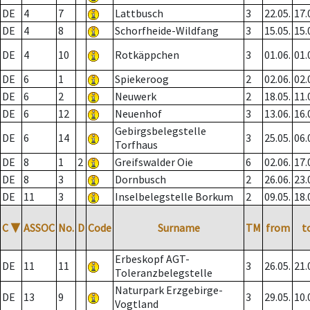
DE
4
7
Lattbusch
3
22.05.
17.
DE
4
8
Schorfheide-Wildfang
3
15.05.
15.
DE
4
10
Rotkäppchen
3
01.06.
01.
DE
6
1
Spiekeroog
2
02.06.
02.
DE
6
2
Neuwerk
2
18.05.
11.
DE
6
12
Neuenhof
3
13.06.
16.
Gebirgsbelegstelle
DE
6
14
3
25.05.
06.
Torfhaus
DE
8
1
2
Greifswalder Oie
6
02.06.
17.
DE
8
3
Dornbusch
2
26.06.
23.
DE
11
3
Inselbelegstelle Borkum
2
09.05.
18.
C
▼
ASSOC
No.
D
Code
Surname
TM
from
t
Erbeskopf AGT-
DE
11
11
3
26.05.
21.
Toleranzbelegstelle
Naturpark Erzgebirge-
DE
13
9
3
29.05.
10.
Vogtland