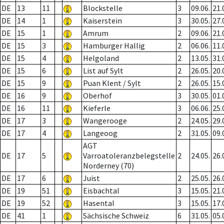
DE
13
11
Blockstelle
3
09.06.
21.
DE
14
1
Kaiserstein
3
30.05.
27.
DE
15
1
Amrum
2
09.06.
21.
DE
15
3
Hamburger Hallig
2
06.06.
11.
DE
15
4
Helgoland
2
13.05.
31.
DE
15
6
List auf Sylt
2
26.05.
20.
DE
15
9
Puan Klent / Sylt
2
26.05.
15.
DE
16
9
Oberhof
3
30.05.
01.
DE
16
11
Kieferle
3
06.06.
25.
DE
17
3
Wangerooge
2
24.05.
29.
DE
17
4
Langeoog
2
31.05.
09.
AGT
DE
17
5
Varroatoleranzbelegstelle
2
24.05.
26.
Norderney (70)
DE
17
6
Juist
2
25.05.
26.
DE
19
51
Eisbachtal
3
15.05.
21.
DE
19
52
Hasental
3
15.05.
17.
DE
41
1
Sächsische Schweiz
6
31.05.
05.