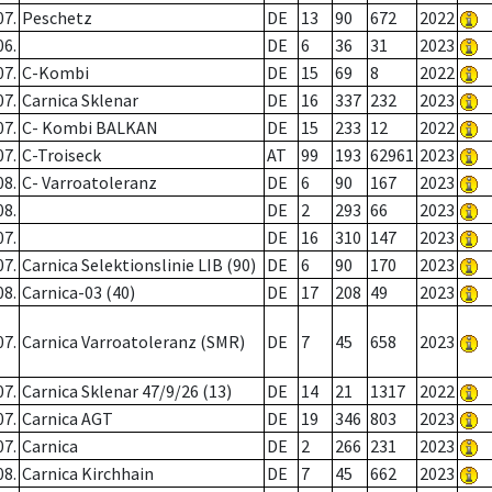
07.
Peschetz
DE
13
90
672
2022
06.
DE
6
36
31
2023
07.
C-Kombi
DE
15
69
8
2022
07.
Carnica Sklenar
DE
16
337
232
2023
07.
C- Kombi BALKAN
DE
15
233
12
2022
07.
C-Troiseck
AT
99
193
62961
2023
08.
C- Varroatoleranz
DE
6
90
167
2023
08.
DE
2
293
66
2023
07.
DE
16
310
147
2023
07.
Carnica Selektionslinie LIB (90)
DE
6
90
170
2023
08.
Carnica-03 (40)
DE
17
208
49
2023
07.
Carnica Varroatoleranz (SMR)
DE
7
45
658
2023
07.
Carnica Sklenar 47/9/26 (13)
DE
14
21
1317
2022
07.
Carnica AGT
DE
19
346
803
2023
07.
Carnica
DE
2
266
231
2023
08.
Carnica Kirchhain
DE
7
45
662
2023