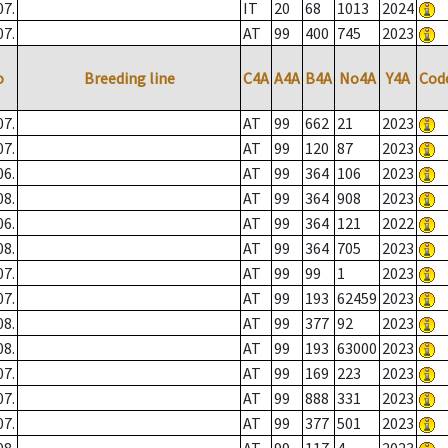
07.
IT
20
68
1013
2024
07.
AT
99
400
745
2023
o
Breeding line
C4A
A4A
B4A
No4A
Y4A
Cod
07.
AT
99
662
21
2023
07.
AT
99
120
87
2023
06.
AT
99
364
106
2023
08.
AT
99
364
908
2023
06.
AT
99
364
121
2022
08.
AT
99
364
705
2023
07.
AT
99
99
1
2023
07.
AT
99
193
62459
2023
08.
AT
99
377
92
2023
08.
AT
99
193
63000
2023
07.
AT
99
169
223
2023
07.
AT
99
888
331
2023
07.
AT
99
377
501
2023