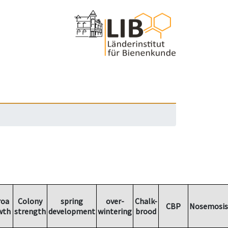
roa
Colony
spring
over-
Chalk-
CBP
Nosemosis
wth
strength
development
wintering
brood