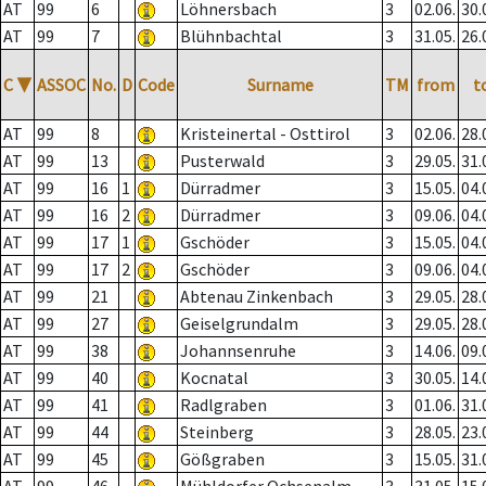
AT
99
6
Löhnersbach
3
02.06.
30.
AT
99
7
Blühnbachtal
3
31.05.
26.
C
▼
ASSOC
No.
D
Code
Surname
TM
from
t
AT
99
8
Kristeinertal - Osttirol
3
02.06.
28.
AT
99
13
Pusterwald
3
29.05.
31.
AT
99
16
1
Dürradmer
3
15.05.
04.
AT
99
16
2
Dürradmer
3
09.06.
04.
AT
99
17
1
Gschöder
3
15.05.
04.
AT
99
17
2
Gschöder
3
09.06.
04.
AT
99
21
Abtenau Zinkenbach
3
29.05.
28.
AT
99
27
Geiselgrundalm
3
29.05.
28.
AT
99
38
Johannsenruhe
3
14.06.
09.
AT
99
40
Kocnatal
3
30.05.
14.
AT
99
41
Radlgraben
3
01.06.
31.
AT
99
44
Steinberg
3
28.05.
23.
AT
99
45
Gößgraben
3
15.05.
31.