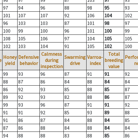
96
97
99
87
103
97
93
97
94
96
88
98
95
93
101
107
107
92
106
104
102
96
103
103
87
101
98
97
100
99
100
96
101
100
99
108
105
106
97
104
105
105
102
103
104
91
105
102
100
Calmness
Total
Honey
Defensive
Swarming
Varroa-
Perfo
e
during
breeding
yield
behavior
drive
index
n
inspection
value
99
93
96
87
91
91
92
88
87
86
84
88
84
84
86
92
93
85
88
85
87
89
92
93
82
88
86
87
99
93
96
87
91
91
92
91
91
92
85
93
89
88
91
86
87
84
88
84
85
87
86
88
84
88
84
84
94
88
88
83
88
85
86