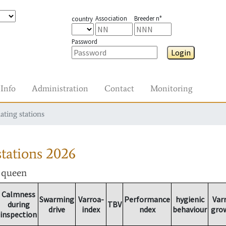
Association
Breeder n°
country
Password
Login
Info
Administration
Contact
Monitoring
ating stations
tations
2026
r queen
Calmness
Swarming
Varroa-
Performance
hygienic
Var
during
TBV
drive
index
ndex
behaviour
gro
inspection