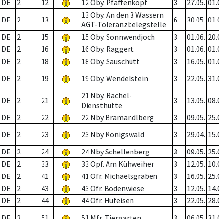
DE
2
12
12 Oby. Pfaffenkopf
3
27.05.
01.
13 Oby. An den 3 Wassern
DE
2
13
6
30.05.
01.
AGT-Toleranzbelegstelle
DE
2
15
15 Oby. Sonnwendjoch
3
01.06.
20.
DE
2
16
16 Oby. Raggert
3
01.06.
01.
DE
2
18
18 Oby. Sauschütt
3
16.05.
01.
DE
2
19
19 Oby. Wendelstein
3
22.05.
31.
21 Nby. Rachel-
DE
2
21
3
13.05.
08.
Diensthütte
DE
2
22
22 Nby Bramandlberg
3
09.05.
25.
DE
2
23
23 Nby Königswald
3
29.04.
15.
DE
2
24
24 Nby Schellenberg
3
09.05.
25.
DE
2
33
33 Opf. Am Kühweiher
3
12.05.
10.
DE
2
41
41 Ofr. Michaelsgraben
3
16.05.
25.
DE
2
43
43 Ofr. Bodenwiese
3
12.05.
14.
DE
2
44
44 Ofr. Hufeisen
3
22.05.
28.
DE
2
51
51 Mfr. Tiergarten
3
06.05.
31.