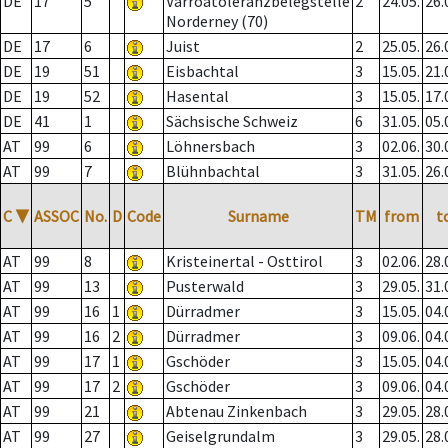
DE
17
5
Varroatoleranzbelegstelle
2
24.05.
26.
Norderney (70)
DE
17
6
Juist
2
25.05.
26.
DE
19
51
Eisbachtal
3
15.05.
21.
DE
19
52
Hasental
3
15.05.
17.
DE
41
1
Sächsische Schweiz
6
31.05.
05.
AT
99
6
Löhnersbach
3
02.06.
30.
AT
99
7
Blühnbachtal
3
31.05.
26.
C
▼
ASSOC
No.
D
Code
Surname
TM
from
t
AT
99
8
Kristeinertal - Osttirol
3
02.06.
28.
AT
99
13
Pusterwald
3
29.05.
31.
AT
99
16
1
Dürradmer
3
15.05.
04.
AT
99
16
2
Dürradmer
3
09.06.
04.
AT
99
17
1
Gschöder
3
15.05.
04.
AT
99
17
2
Gschöder
3
09.06.
04.
AT
99
21
Abtenau Zinkenbach
3
29.05.
28.
AT
99
27
Geiselgrundalm
3
29.05.
28.