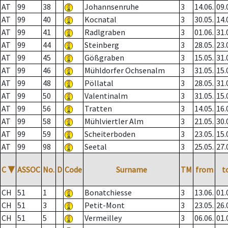
AT
99
38
Johannsenruhe
3
14.06.
09.
AT
99
40
Kocnatal
3
30.05.
14.
AT
99
41
Radlgraben
3
01.06.
31.
AT
99
44
Steinberg
3
28.05.
23.
AT
99
45
Gößgraben
3
15.05.
31.
AT
99
46
Mühldorfer Ochsenalm
3
31.05.
15.
AT
99
48
Pöllatal
3
28.05.
31.
AT
99
50
Valentinalm
3
31.05.
15.
AT
99
56
Tratten
3
14.05.
16.
AT
99
58
Mühlviertler Alm
3
21.05.
30.
AT
99
59
Scheiterboden
3
23.05.
15.
AT
99
98
Seetal
3
25.05.
27.
C
▼
ASSOC
No.
D
Code
Surname
TM
from
t
CH
51
1
Bonatchiesse
3
13.06.
01.
CH
51
3
Petit-Mont
3
23.05.
26.
CH
51
5
Vermeilley
3
06.06.
01.