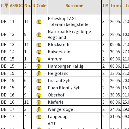
C
▼
ASSOC
No.
D
Code
Surname
TM
from
t
Erbeskopf AGT-
DE
11
11
3
26.05.
21.
Toleranzbelegstelle
Naturpark Erzgebirge-
DE
13
9
3
29.05.
10.
Vogtland
DE
13
11
Blockstelle
3
09.06.
21.
DE
14
1
Kaiserstein
3
30.05.
27.
DE
15
1
Amrum
2
09.06.
21.
DE
15
3
Hamburger Hallig
2
06.06.
11.
DE
15
4
Helgoland
2
13.05.
31.
DE
15
6
List auf Sylt
2
26.05.
20.
DE
15
9
Puan Klent / Sylt
2
26.05.
15.
DE
16
9
Oberhof
3
30.05.
01.
DE
16
11
Kieferle
3
06.06.
25.
DE
17
3
Wangerooge
2
24.05.
29.
DE
17
4
Langeoog
2
31.05.
09.
AGT