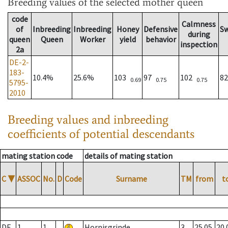
Breeding values
of the selected mother queen
code
Calmness
of
Inbreeding
Inbreeding
Honey
Defensive
S
during
queen
Queen
Worker
yield
behavior
inspection
2a
DE-2-
183-
10.4%
25.6%
103
97
102
8
0.69
0.75
0.75
5795-
2010
Breeding values and inbreeding
coefficients of potential descendants
mating station code
details of mating station
C
▼
ASSOC
No.
D
Code
Surname
TM
from
t
DE
1
1
Hornisgrinde
3
25.05.
20.