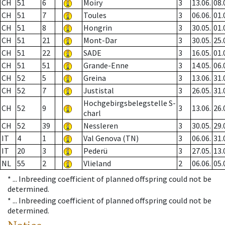
CH
51
6
Moiry
3
13.06.
08.
CH
51
7
Toules
3
06.06.
01.
CH
51
8
Hongrin
3
30.05.
01.
CH
51
21
Mont-Dar
3
30.05.
25.
CH
51
22
SADE
3
16.05.
01.
CH
51
51
Grande-Enne
3
14.05.
06.
CH
52
5
Greina
3
13.06.
31.
CH
52
7
Justistal
3
26.05.
31.
Hochgebirgsbelegstelle S-
CH
52
9
3
13.06.
26.
charl
CH
52
39
Nessleren
3
30.05.
29.
IT
4
1
Val Genova (TN)
3
06.06.
31.
IT
20
3
Pederü
3
27.05.
13.
NL
55
2
Vlieland
2
06.06.
05.
* ...
Inbreeding coefficient of planned offspring could not be
determined.
* ...
Inbreeding coefficient of planned offspring could not be
determined.