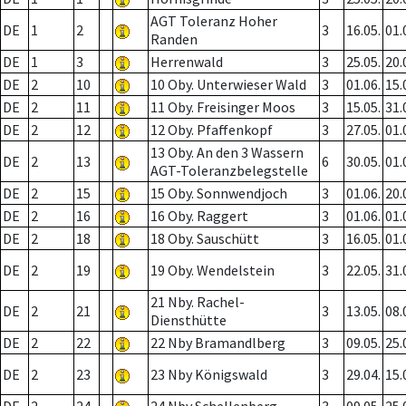
AGT Toleranz Hoher
DE
1
2
3
16.05.
01.
Randen
DE
1
3
Herrenwald
3
25.05.
20.
DE
2
10
10 Oby. Unterwieser Wald
3
01.06.
15.
DE
2
11
11 Oby. Freisinger Moos
3
15.05.
31.
DE
2
12
12 Oby. Pfaffenkopf
3
27.05.
01.
13 Oby. An den 3 Wassern
DE
2
13
6
30.05.
01.
AGT-Toleranzbelegstelle
DE
2
15
15 Oby. Sonnwendjoch
3
01.06.
20.
DE
2
16
16 Oby. Raggert
3
01.06.
01.
DE
2
18
18 Oby. Sauschütt
3
16.05.
01.
DE
2
19
19 Oby. Wendelstein
3
22.05.
31.
21 Nby. Rachel-
DE
2
21
3
13.05.
08.
Diensthütte
DE
2
22
22 Nby Bramandlberg
3
09.05.
25.
DE
2
23
23 Nby Königswald
3
29.04.
15.