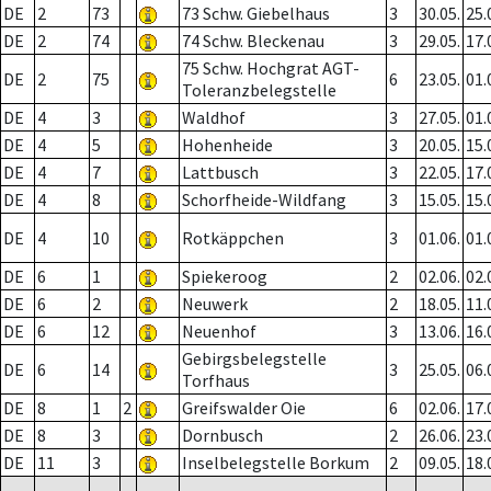
DE
2
73
73 Schw. Giebelhaus
3
30.05.
25.
DE
2
74
74 Schw. Bleckenau
3
29.05.
17.
75 Schw. Hochgrat AGT-
DE
2
75
6
23.05.
01.
Toleranzbelegstelle
DE
4
3
Waldhof
3
27.05.
01.
DE
4
5
Hohenheide
3
20.05.
15.
DE
4
7
Lattbusch
3
22.05.
17.
DE
4
8
Schorfheide-Wildfang
3
15.05.
15.
DE
4
10
Rotkäppchen
3
01.06.
01.
DE
6
1
Spiekeroog
2
02.06.
02.
DE
6
2
Neuwerk
2
18.05.
11.
DE
6
12
Neuenhof
3
13.06.
16.
Gebirgsbelegstelle
DE
6
14
3
25.05.
06.
Torfhaus
DE
8
1
2
Greifswalder Oie
6
02.06.
17.
DE
8
3
Dornbusch
2
26.06.
23.
DE
11
3
Inselbelegstelle Borkum
2
09.05.
18.