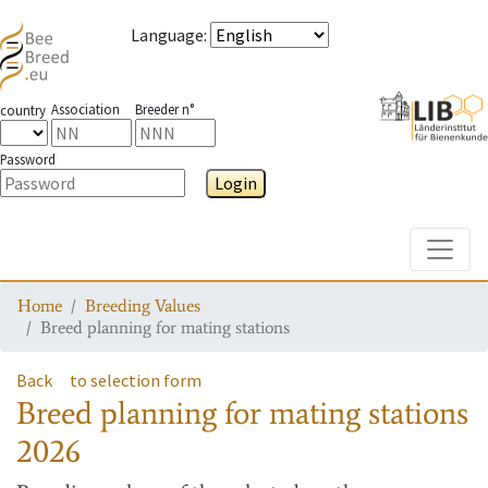
Language
:
Association
Breeder n°
country
Password
Login
Toggle
Home
Breeding Values
Breed planning for mating stations
Back
to selection form
Breed planning for mating stations
2026