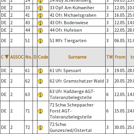
DE
2
24
24 Nby Schellenberg
3
09.05.
25.
DE
2
33
33 Opf. Am Kühweiher
3
12.05.
10.
DE
2
41
41 Ofr. Michaelsgraben
3
16.05.
25.
DE
2
43
43 Ofr. Bodenwiese
3
12.05.
14.
DE
2
44
44 Ofr. Hufeisen
3
22.05.
28.
DE
2
51
51 Mfr. Tiergarten
3
06.05.
31.
C
▼
ASSOC
No.
D
Code
Surname
TM
from
t
DE
2
61
61 Ufr. Spessart
3
19.05.
28.
DE
2
62
62 Ufr. Gramschatzer Wald
3
20.05.
29.
63 Ufr. Haßberge AGT-
DE
2
63
6
12.05.
14.
Toleranzbelegstelle
71 Schw. Scheppacher
DE
2
71
Forst AGT-
6
15.05.
24.
Toleranzbelegstelle
72 Schw.
DE
2
72
3
30.05.
25.
Gunzesried/Ostertal