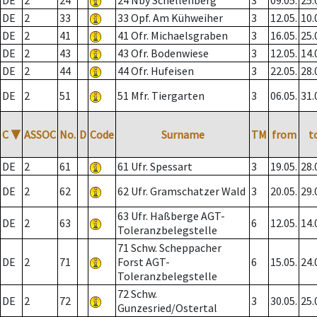
DE
2
24
24 Nby Schellenberg
3
09.05.
25.
DE
2
33
33 Opf. Am Kühweiher
3
12.05.
10.
DE
2
41
41 Ofr. Michaelsgraben
3
16.05.
25.
DE
2
43
43 Ofr. Bodenwiese
3
12.05.
14.
DE
2
44
44 Ofr. Hufeisen
3
22.05.
28.
DE
2
51
51 Mfr. Tiergarten
3
06.05.
31.
C
▼
ASSOC
No.
D
Code
Surname
TM
from
t
DE
2
61
61 Ufr. Spessart
3
19.05.
28.
DE
2
62
62 Ufr. Gramschatzer Wald
3
20.05.
29.
63 Ufr. Haßberge AGT-
DE
2
63
6
12.05.
14.
Toleranzbelegstelle
71 Schw. Scheppacher
DE
2
71
Forst AGT-
6
15.05.
24.
Toleranzbelegstelle
72 Schw.
DE
2
72
3
30.05.
25.
Gunzesried/Ostertal