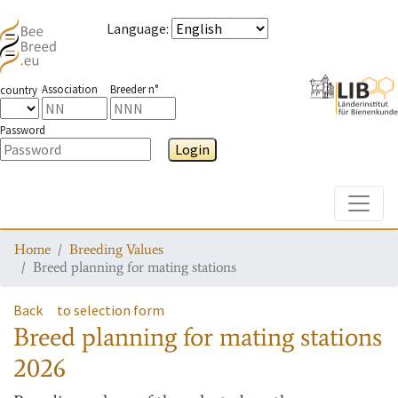
Language
:
Association
Breeder n°
country
Password
Login
Toggle
Home
Breeding Values
Breed planning for mating stations
Back
to selection form
Breed planning for mating stations
2026