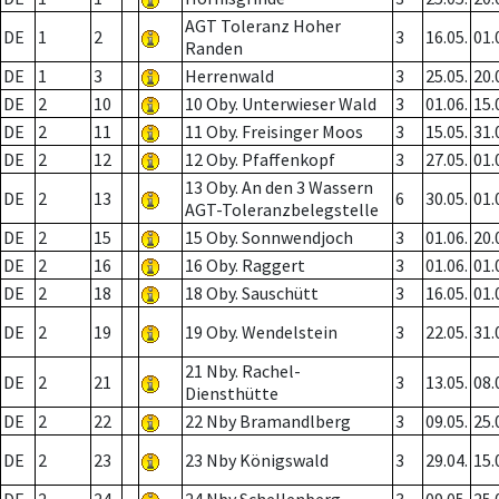
AGT Toleranz Hoher
DE
1
2
3
16.05.
01.
Randen
DE
1
3
Herrenwald
3
25.05.
20.
DE
2
10
10 Oby. Unterwieser Wald
3
01.06.
15.
DE
2
11
11 Oby. Freisinger Moos
3
15.05.
31.
DE
2
12
12 Oby. Pfaffenkopf
3
27.05.
01.
13 Oby. An den 3 Wassern
DE
2
13
6
30.05.
01.
AGT-Toleranzbelegstelle
DE
2
15
15 Oby. Sonnwendjoch
3
01.06.
20.
DE
2
16
16 Oby. Raggert
3
01.06.
01.
DE
2
18
18 Oby. Sauschütt
3
16.05.
01.
DE
2
19
19 Oby. Wendelstein
3
22.05.
31.
21 Nby. Rachel-
DE
2
21
3
13.05.
08.
Diensthütte
DE
2
22
22 Nby Bramandlberg
3
09.05.
25.
DE
2
23
23 Nby Königswald
3
29.04.
15.