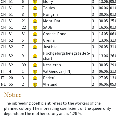
CH
51
6
Moiry
3
13.06.
08.
CH
51
7
Toules
3
06.06.
01.
CH
51
8
Hongrin
3
30.05.
01.
CH
51
21
Mont-Dar
3
30.05.
25.
CH
51
22
SADE
3
16.05.
01.
CH
51
51
Grande-Enne
3
14.05.
06.
CH
52
5
Greina
3
13.06.
31.
CH
52
7
Justistal
3
26.05.
31.
Hochgebirgsbelegstelle S-
CH
52
9
3
13.06.
26.
charl
CH
52
39
Nessleren
3
30.05.
29.
IT
4
1
Val Genova (TN)
3
06.06.
31.
IT
20
3
Pederü
3
27.05.
13.
NL
55
2
Vlieland
2
06.06.
05.
Notice
The inbreeding coefficient refers to the workers of the
planned colony. The inbreeding coefficient of the queen only
depends on the mother colony and is 1.26 %.