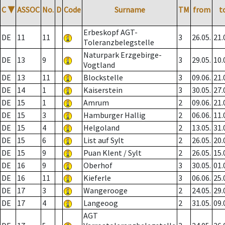
C
▼
ASSOC
No.
D
Code
Surname
TM
from
t
Erbeskopf AGT-
DE
11
11
3
26.05.
21.
Toleranzbelegstelle
Naturpark Erzgebirge-
DE
13
9
3
29.05.
10.
Vogtland
DE
13
11
Blockstelle
3
09.06.
21.
DE
14
1
Kaiserstein
3
30.05.
27.
DE
15
1
Amrum
2
09.06.
21.
DE
15
3
Hamburger Hallig
2
06.06.
11.
DE
15
4
Helgoland
2
13.05.
31.
DE
15
6
List auf Sylt
2
26.05.
20.
DE
15
9
Puan Klent / Sylt
2
26.05.
15.
DE
16
9
Oberhof
3
30.05.
01.
DE
16
11
Kieferle
3
06.06.
25.
DE
17
3
Wangerooge
2
24.05.
29.
DE
17
4
Langeoog
2
31.05.
09.
AGT