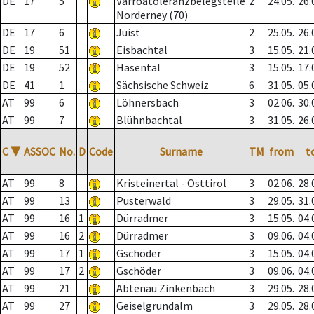
DE
17
5
Varroatoleranzbelegstelle
2
24.05.
26.
Norderney (70)
DE
17
6
Juist
2
25.05.
26.
DE
19
51
Eisbachtal
3
15.05.
21.
DE
19
52
Hasental
3
15.05.
17.
DE
41
1
Sächsische Schweiz
6
31.05.
05.
AT
99
6
Löhnersbach
3
02.06.
30.
AT
99
7
Blühnbachtal
3
31.05.
26.
C
▼
ASSOC
No.
D
Code
Surname
TM
from
t
AT
99
8
Kristeinertal - Osttirol
3
02.06.
28.
AT
99
13
Pusterwald
3
29.05.
31.
AT
99
16
1
Dürradmer
3
15.05.
04.
AT
99
16
2
Dürradmer
3
09.06.
04.
AT
99
17
1
Gschöder
3
15.05.
04.
AT
99
17
2
Gschöder
3
09.06.
04.
AT
99
21
Abtenau Zinkenbach
3
29.05.
28.
AT
99
27
Geiselgrundalm
3
29.05.
28.