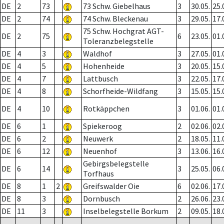
DE
2
73
73 Schw. Giebelhaus
3
30.05.
25.
DE
2
74
74 Schw. Bleckenau
3
29.05.
17.
75 Schw. Hochgrat AGT-
DE
2
75
6
23.05.
01.
Toleranzbelegstelle
DE
4
3
Waldhof
3
27.05.
01.
DE
4
5
Hohenheide
3
20.05.
15.
DE
4
7
Lattbusch
3
22.05.
17.
DE
4
8
Schorfheide-Wildfang
3
15.05.
15.
DE
4
10
Rotkäppchen
3
01.06.
01.
DE
6
1
Spiekeroog
2
02.06.
02.
DE
6
2
Neuwerk
2
18.05.
11.
DE
6
12
Neuenhof
3
13.06.
16.
Gebirgsbelegstelle
DE
6
14
3
25.05.
06.
Torfhaus
DE
8
1
2
Greifswalder Oie
6
02.06.
17.
DE
8
3
Dornbusch
2
26.06.
23.
DE
11
3
Inselbelegstelle Borkum
2
09.05.
18.