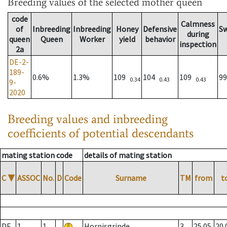
Breeding values
of the selected mother queen
code
Calmness
of
Inbreeding
Inbreeding
Honey
Defensive
S
during
queen
Queen
Worker
yield
behavior
inspection
2a
DE-2-
189-
0.6%
1.3%
109
104
109
9
0.34
0.43
0.43
9-
2020
Breeding values and inbreeding
coefficients of potential descendants
mating station code
details of mating station
C
▼
ASSOC
No.
D
Code
Surname
TM
from
t
DE
1
1
Hornisgrinde
3
25.05.
20.