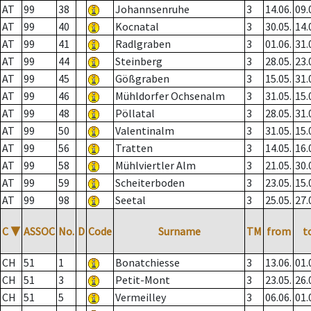
AT
99
38
Johannsenruhe
3
14.06.
09.
AT
99
40
Kocnatal
3
30.05.
14.
AT
99
41
Radlgraben
3
01.06.
31.
AT
99
44
Steinberg
3
28.05.
23.
AT
99
45
Gößgraben
3
15.05.
31.
AT
99
46
Mühldorfer Ochsenalm
3
31.05.
15.
AT
99
48
Pöllatal
3
28.05.
31.
AT
99
50
Valentinalm
3
31.05.
15.
AT
99
56
Tratten
3
14.05.
16.
AT
99
58
Mühlviertler Alm
3
21.05.
30.
AT
99
59
Scheiterboden
3
23.05.
15.
AT
99
98
Seetal
3
25.05.
27.
C
▼
ASSOC
No.
D
Code
Surname
TM
from
t
CH
51
1
Bonatchiesse
3
13.06.
01.
CH
51
3
Petit-Mont
3
23.05.
26.
CH
51
5
Vermeilley
3
06.06.
01.