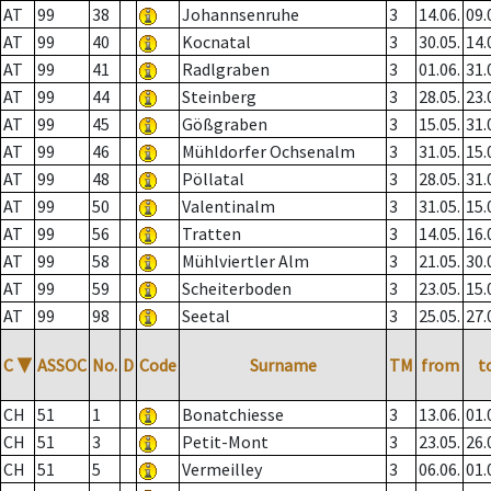
AT
99
38
Johannsenruhe
3
14.06.
09.
AT
99
40
Kocnatal
3
30.05.
14.
AT
99
41
Radlgraben
3
01.06.
31.
AT
99
44
Steinberg
3
28.05.
23.
AT
99
45
Gößgraben
3
15.05.
31.
AT
99
46
Mühldorfer Ochsenalm
3
31.05.
15.
AT
99
48
Pöllatal
3
28.05.
31.
AT
99
50
Valentinalm
3
31.05.
15.
AT
99
56
Tratten
3
14.05.
16.
AT
99
58
Mühlviertler Alm
3
21.05.
30.
AT
99
59
Scheiterboden
3
23.05.
15.
AT
99
98
Seetal
3
25.05.
27.
C
▼
ASSOC
No.
D
Code
Surname
TM
from
t
CH
51
1
Bonatchiesse
3
13.06.
01.
CH
51
3
Petit-Mont
3
23.05.
26.
CH
51
5
Vermeilley
3
06.06.
01.