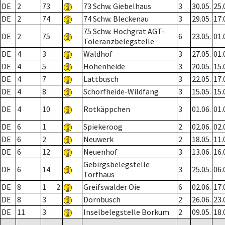
DE
2
73
73 Schw. Giebelhaus
3
30.05.
25.
DE
2
74
74 Schw. Bleckenau
3
29.05.
17.
75 Schw. Hochgrat AGT-
DE
2
75
6
23.05.
01.
Toleranzbelegstelle
DE
4
3
Waldhof
3
27.05.
01.
DE
4
5
Hohenheide
3
20.05.
15.
DE
4
7
Lattbusch
3
22.05.
17.
DE
4
8
Schorfheide-Wildfang
3
15.05.
15.
DE
4
10
Rotkäppchen
3
01.06.
01.
DE
6
1
Spiekeroog
2
02.06.
02.
DE
6
2
Neuwerk
2
18.05.
11.
DE
6
12
Neuenhof
3
13.06.
16.
Gebirgsbelegstelle
DE
6
14
3
25.05.
06.
Torfhaus
DE
8
1
2
Greifswalder Oie
6
02.06.
17.
DE
8
3
Dornbusch
2
26.06.
23.
DE
11
3
Inselbelegstelle Borkum
2
09.05.
18.