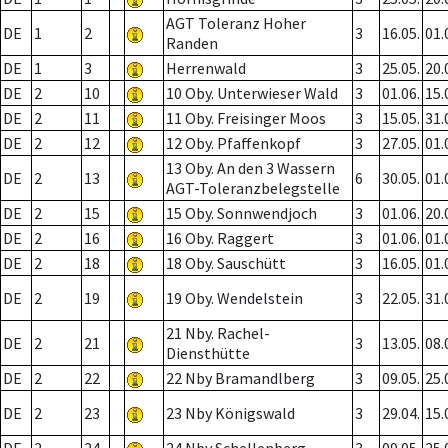
AGT Toleranz Hoher
DE
1
2
3
16.05.
01.
Randen
DE
1
3
Herrenwald
3
25.05.
20.
DE
2
10
10 Oby. Unterwieser Wald
3
01.06.
15.
DE
2
11
11 Oby. Freisinger Moos
3
15.05.
31.
DE
2
12
12 Oby. Pfaffenkopf
3
27.05.
01.
13 Oby. An den 3 Wassern
DE
2
13
6
30.05.
01.
AGT-Toleranzbelegstelle
DE
2
15
15 Oby. Sonnwendjoch
3
01.06.
20.
DE
2
16
16 Oby. Raggert
3
01.06.
01.
DE
2
18
18 Oby. Sauschütt
3
16.05.
01.
DE
2
19
19 Oby. Wendelstein
3
22.05.
31.
21 Nby. Rachel-
DE
2
21
3
13.05.
08.
Diensthütte
DE
2
22
22 Nby Bramandlberg
3
09.05.
25.
DE
2
23
23 Nby Königswald
3
29.04.
15.