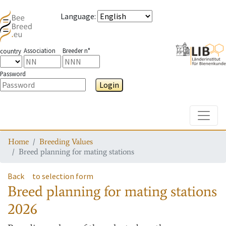
Language
:
Association
Breeder n°
country
Password
Login
Toggle
Home
Breeding Values
Breed planning for mating stations
Back
to selection form
Breed planning for mating stations
2026