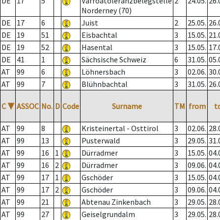
DE
17
5
Varroatoleranzbelegstelle
2
24.05.
26.
Norderney (70)
DE
17
6
Juist
2
25.05.
26.
DE
19
51
Eisbachtal
3
15.05.
21.
DE
19
52
Hasental
3
15.05.
17.
DE
41
1
Sächsische Schweiz
6
31.05.
05.
AT
99
6
Löhnersbach
3
02.06.
30.
AT
99
7
Blühnbachtal
3
31.05.
26.
C
▼
ASSOC
No.
D
Code
Surname
TM
from
t
AT
99
8
Kristeinertal - Osttirol
3
02.06.
28.
AT
99
13
Pusterwald
3
29.05.
31.
AT
99
16
1
Dürradmer
3
15.05.
04.
AT
99
16
2
Dürradmer
3
09.06.
04.
AT
99
17
1
Gschöder
3
15.05.
04.
AT
99
17
2
Gschöder
3
09.06.
04.
AT
99
21
Abtenau Zinkenbach
3
29.05.
28.
AT
99
27
Geiselgrundalm
3
29.05.
28.