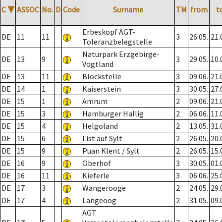
C
▼
ASSOC
No.
D
Code
Surname
TM
from
t
Erbeskopf AGT-
DE
11
11
3
26.05.
21.
Toleranzbelegstelle
Naturpark Erzgebirge-
DE
13
9
3
29.05.
10.
Vogtland
DE
13
11
Blockstelle
3
09.06.
21.
DE
14
1
Kaiserstein
3
30.05.
27.
DE
15
1
Amrum
2
09.06.
21.
DE
15
3
Hamburger Hallig
2
06.06.
11.
DE
15
4
Helgoland
2
13.05.
31.
DE
15
6
List auf Sylt
2
26.05.
20.
DE
15
9
Puan Klent / Sylt
2
26.05.
15.
DE
16
9
Oberhof
3
30.05.
01.
DE
16
11
Kieferle
3
06.06.
25.
DE
17
3
Wangerooge
2
24.05.
29.
DE
17
4
Langeoog
2
31.05.
09.
AGT