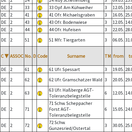
DE
2
24
24 Nby Schellenberg
3
09.05.
25.
DE
2
33
33 Opf. Am Kühweiher
3
12.05.
10.
DE
2
41
41 Ofr. Michaelsgraben
3
16.05.
25.
DE
2
43
43 Ofr. Bodenwiese
3
12.05.
14.
DE
2
44
44 Ofr. Hufeisen
3
22.05.
28.
DE
2
51
51 Mfr. Tiergarten
3
06.05.
31.
C
▼
ASSOC
No.
D
Code
Surname
TM
from
t
DE
2
61
61 Ufr. Spessart
3
19.05.
28.
DE
2
62
62 Ufr. Gramschatzer Wald
3
20.05.
29.
63 Ufr. Haßberge AGT-
DE
2
63
6
12.05.
14.
Toleranzbelegstelle
71 Schw. Scheppacher
DE
2
71
Forst AGT-
6
15.05.
24.
Toleranzbelegstelle
72 Schw.
DE
2
72
3
30.05.
25.
Gunzesried/Ostertal