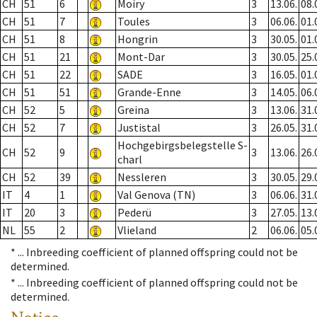
CH
51
6
Moiry
3
13.06.
08.
CH
51
7
Toules
3
06.06.
01.
CH
51
8
Hongrin
3
30.05.
01.
CH
51
21
Mont-Dar
3
30.05.
25.
CH
51
22
SADE
3
16.05.
01.
CH
51
51
Grande-Enne
3
14.05.
06.
CH
52
5
Greina
3
13.06.
31.
CH
52
7
Justistal
3
26.05.
31.
Hochgebirgsbelegstelle S-
CH
52
9
3
13.06.
26.
charl
CH
52
39
Nessleren
3
30.05.
29.
IT
4
1
Val Genova (TN)
3
06.06.
31.
IT
20
3
Pederü
3
27.05.
13.
NL
55
2
Vlieland
2
06.06.
05.
* ...
Inbreeding coefficient of planned offspring could not be
determined.
* ...
Inbreeding coefficient of planned offspring could not be
determined.