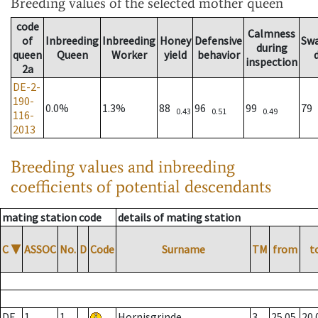
Breeding values
of the selected mother queen
code
Calmness
of
Inbreeding
Inbreeding
Honey
Defensive
Sw
during
queen
Queen
Worker
yield
behavior
inspection
2a
DE-2-
190-
0.0%
1.3%
88
96
99
79
0.43
0.51
0.49
116-
2013
Breeding values and inbreeding
coefficients of potential descendants
mating station code
details of mating station
C
▼
ASSOC
No.
D
Code
Surname
TM
from
t
DE
1
1
Hornisgrinde
3
25.05.
20.