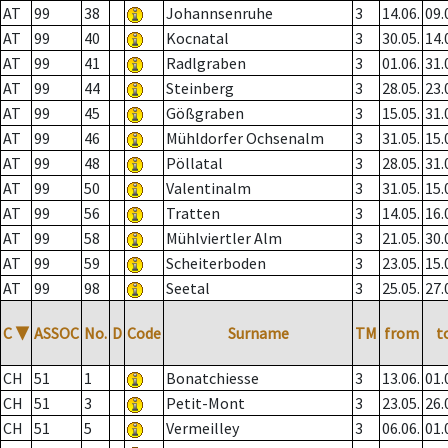
AT
99
38
Johannsenruhe
3
14.06.
09.
AT
99
40
Kocnatal
3
30.05.
14.
AT
99
41
Radlgraben
3
01.06.
31.
AT
99
44
Steinberg
3
28.05.
23.
AT
99
45
Gößgraben
3
15.05.
31.
AT
99
46
Mühldorfer Ochsenalm
3
31.05.
15.
AT
99
48
Pöllatal
3
28.05.
31.
AT
99
50
Valentinalm
3
31.05.
15.
AT
99
56
Tratten
3
14.05.
16.
AT
99
58
Mühlviertler Alm
3
21.05.
30.
AT
99
59
Scheiterboden
3
23.05.
15.
AT
99
98
Seetal
3
25.05.
27.
C
▼
ASSOC
No.
D
Code
Surname
TM
from
t
CH
51
1
Bonatchiesse
3
13.06.
01.
CH
51
3
Petit-Mont
3
23.05.
26.
CH
51
5
Vermeilley
3
06.06.
01.