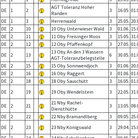
AGT Toleranz Hoher
DE
1
2
3
16.05.
01.
Randen
DE
1
3
Herrenwald
3
25.05.
20.
DE
2
10
10 Oby. Unterwieser Wald
3
01.06.
15.
DE
2
11
11 Oby. Freisinger Moos
3
15.05.
31.
DE
2
12
12 Oby. Pfaffenkopf
3
27.05.
01.
13 Oby. An den 3 Wassern
DE
2
13
6
30.05.
01.
AGT-Toleranzbelegstelle
DE
2
15
15 Oby. Sonnwendjoch
3
01.06.
20.
DE
2
16
16 Oby. Raggert
3
01.06.
01.
DE
2
18
18 Oby. Sauschütt
3
16.05.
01.
DE
2
19
19 Oby. Wendelstein
3
22.05.
31.
21 Nby. Rachel-
DE
2
21
3
13.05.
08.
Diensthütte
DE
2
22
22 Nby Bramandlberg
3
09.05.
25.
DE
2
23
23 Nby Königswald
3
29.04.
15.