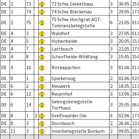
DE
2
73
73 Schw. Giebelhaus
3
30.05.
25.
DE
2
74
74 Schw. Bleckenau
3
29.05.
17.
75 Schw. Hochgrat AGT-
DE
2
75
6
23.05.
01.
Toleranzbelegstelle
DE
4
3
Waldhof
3
27.05.
01.
DE
4
5
Hohenheide
3
20.05.
15.
DE
4
7
Lattbusch
3
22.05.
17.
DE
4
8
Schorfheide-Wildfang
3
15.05.
15.
DE
4
10
Rotkäppchen
3
01.06.
01.
DE
6
1
Spiekeroog
2
02.06.
02.
DE
6
2
Neuwerk
2
18.05.
11.
DE
6
12
Neuenhof
3
13.06.
16.
Gebirgsbelegstelle
DE
6
14
3
25.05.
06.
Torfhaus
DE
8
1
2
Greifswalder Oie
6
02.06.
17.
DE
8
3
Dornbusch
2
26.06.
23.
DE
11
3
Inselbelegstelle Borkum
2
09.05.
18.