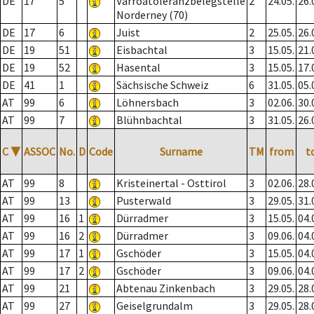
DE
17
5
Varroatoleranzbelegstelle
2
24.05.
26.
Norderney (70)
DE
17
6
Juist
2
25.05.
26.
DE
19
51
Eisbachtal
3
15.05.
21.
DE
19
52
Hasental
3
15.05.
17.
DE
41
1
Sächsische Schweiz
6
31.05.
05.
AT
99
6
Löhnersbach
3
02.06.
30.
AT
99
7
Blühnbachtal
3
31.05.
26.
C
▼
ASSOC
No.
D
Code
Surname
TM
from
t
AT
99
8
Kristeinertal - Osttirol
3
02.06.
28.
AT
99
13
Pusterwald
3
29.05.
31.
AT
99
16
1
Dürradmer
3
15.05.
04.
AT
99
16
2
Dürradmer
3
09.06.
04.
AT
99
17
1
Gschöder
3
15.05.
04.
AT
99
17
2
Gschöder
3
09.06.
04.
AT
99
21
Abtenau Zinkenbach
3
29.05.
28.
AT
99
27
Geiselgrundalm
3
29.05.
28.