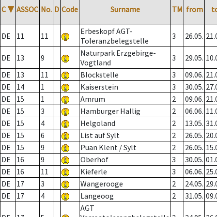
C
▼
ASSOC
No.
D
Code
Surname
TM
from
t
Erbeskopf AGT-
DE
11
11
3
26.05.
21.
Toleranzbelegstelle
Naturpark Erzgebirge-
DE
13
9
3
29.05.
10.
Vogtland
DE
13
11
Blockstelle
3
09.06.
21.
DE
14
1
Kaiserstein
3
30.05.
27.
DE
15
1
Amrum
2
09.06.
21.
DE
15
3
Hamburger Hallig
2
06.06.
11.
DE
15
4
Helgoland
2
13.05.
31.
DE
15
6
List auf Sylt
2
26.05.
20.
DE
15
9
Puan Klent / Sylt
2
26.05.
15.
DE
16
9
Oberhof
3
30.05.
01.
DE
16
11
Kieferle
3
06.06.
25.
DE
17
3
Wangerooge
2
24.05.
29.
DE
17
4
Langeoog
2
31.05.
09.
AGT