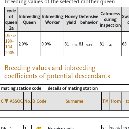
Breeding values
of the selected mother queen
code
Calmness
of
Inbreeding
Inbreeding
Honey
Defensive
Sw
during
queen
Queen
Worker
yield
behavior
inspection
2a
DE-2-
190-
2.0%
0.0%
81
81
81
68
0.34
0.43
0.42
134-
2005
Breeding values and inbreeding
coefficients of potential descendants
mating station code
details of mating station
C
▼
ASSOC
No.
D
Code
Surname
TM
from
t
DE
1
1
Hornisgrinde
3
25.05.
20.