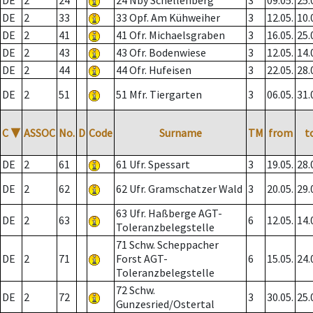
DE
2
24
24 Nby Schellenberg
3
09.05.
25.
DE
2
33
33 Opf. Am Kühweiher
3
12.05.
10.
DE
2
41
41 Ofr. Michaelsgraben
3
16.05.
25.
DE
2
43
43 Ofr. Bodenwiese
3
12.05.
14.
DE
2
44
44 Ofr. Hufeisen
3
22.05.
28.
DE
2
51
51 Mfr. Tiergarten
3
06.05.
31.
C
▼
ASSOC
No.
D
Code
Surname
TM
from
t
DE
2
61
61 Ufr. Spessart
3
19.05.
28.
DE
2
62
62 Ufr. Gramschatzer Wald
3
20.05.
29.
63 Ufr. Haßberge AGT-
DE
2
63
6
12.05.
14.
Toleranzbelegstelle
71 Schw. Scheppacher
DE
2
71
Forst AGT-
6
15.05.
24.
Toleranzbelegstelle
72 Schw.
DE
2
72
3
30.05.
25.
Gunzesried/Ostertal