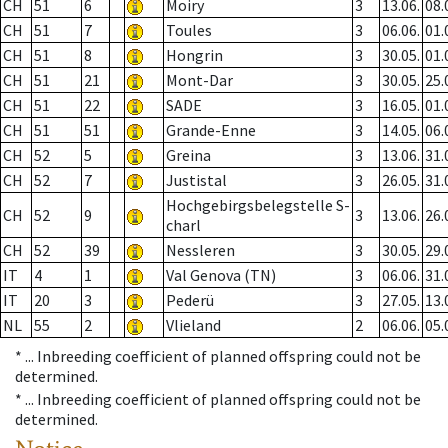
CH
51
6
Moiry
3
13.06.
08.
CH
51
7
Toules
3
06.06.
01.
CH
51
8
Hongrin
3
30.05.
01.
CH
51
21
Mont-Dar
3
30.05.
25.
CH
51
22
SADE
3
16.05.
01.
CH
51
51
Grande-Enne
3
14.05.
06.
CH
52
5
Greina
3
13.06.
31.
CH
52
7
Justistal
3
26.05.
31.
Hochgebirgsbelegstelle S-
CH
52
9
3
13.06.
26.
charl
CH
52
39
Nessleren
3
30.05.
29.
IT
4
1
Val Genova (TN)
3
06.06.
31.
IT
20
3
Pederü
3
27.05.
13.
NL
55
2
Vlieland
2
06.06.
05.
* ...
Inbreeding coefficient of planned offspring could not be
determined.
* ...
Inbreeding coefficient of planned offspring could not be
determined.