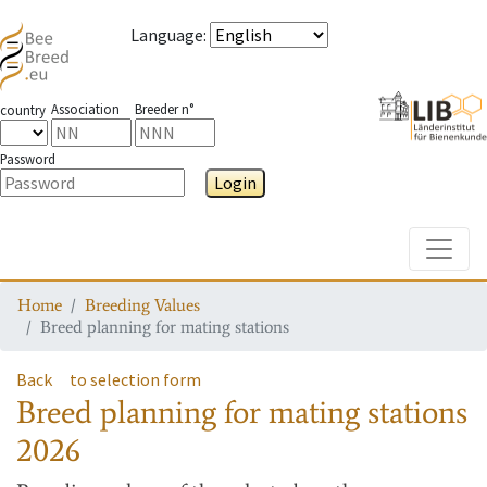
Language
:
Association
Breeder n°
country
Password
Login
Toggle
Home
Breeding Values
Breed planning for mating stations
Back
to selection form
Breed planning for mating stations
2026