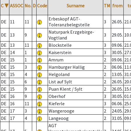
C
▼
ASSOC
No.
D
Code
Surname
TM
from
t
Erbeskopf AGT-
DE
11
11
3
26.05.
21.
Toleranzbelegstelle
Naturpark Erzgebirge-
DE
13
9
3
29.05.
10.
Vogtland
DE
13
11
Blockstelle
3
09.06.
21.
DE
14
1
Kaiserstein
3
30.05.
27.
DE
15
1
Amrum
2
09.06.
21.
DE
15
3
Hamburger Hallig
2
06.06.
11.
DE
15
4
Helgoland
2
13.05.
31.
DE
15
6
List auf Sylt
2
26.05.
20.
DE
15
9
Puan Klent / Sylt
2
26.05.
15.
DE
16
9
Oberhof
3
30.05.
01.
DE
16
11
Kieferle
3
06.06.
25.
DE
17
3
Wangerooge
2
24.05.
29.
DE
17
4
Langeoog
2
31.05.
09.
AGT