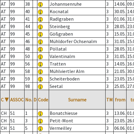
AT
99
38
Johannsenruhe
3
14.06.
09.
AT
99
40
Kocnatal
3
30.05.
14.
AT
99
41
Radlgraben
3
01.06.
31.
AT
99
44
Steinberg
3
28.05.
23.
AT
99
45
Gößgraben
3
15.05.
31.
AT
99
46
Mühldorfer Ochsenalm
3
31.05.
15.
AT
99
48
Pöllatal
3
28.05.
31.
AT
99
50
Valentinalm
3
31.05.
15.
AT
99
56
Tratten
3
14.05.
16.
AT
99
58
Mühlviertler Alm
3
21.05.
30.
AT
99
59
Scheiterboden
3
23.05.
15.
AT
99
98
Seetal
3
25.05.
27.
C
▼
ASSOC
No.
D
Code
Surname
TM
from
t
CH
51
1
Bonatchiesse
3
13.06.
01.
CH
51
3
Petit-Mont
3
23.05.
26.
CH
51
5
Vermeilley
3
06.06.
01.