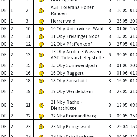
AGT Toleranz Hoher
DE
1
2
3
16.05.
01.
Randen
DE
1
3
Herrenwald
3
25.05.
20.
DE
2
10
10 Oby. Unterwieser Wald
3
01.06.
15.
DE
2
11
11 Oby. Freisinger Moos
3
15.05.
31.
DE
2
12
12 Oby. Pfaffenkopf
3
27.05.
01.
13 Oby. An den 3 Wassern
DE
2
13
6
30.05.
01.
AGT-Toleranzbelegstelle
DE
2
15
15 Oby. Sonnwendjoch
3
01.06.
20.
DE
2
16
16 Oby. Raggert
3
01.06.
01.
DE
2
18
18 Oby. Sauschütt
3
16.05.
01.
DE
2
19
19 Oby. Wendelstein
3
22.05.
31.
21 Nby. Rachel-
DE
2
21
3
13.05.
08.
Diensthütte
DE
2
22
22 Nby Bramandlberg
3
09.05.
25.
DE
2
23
23 Nby Königswald
3
29.04.
15.