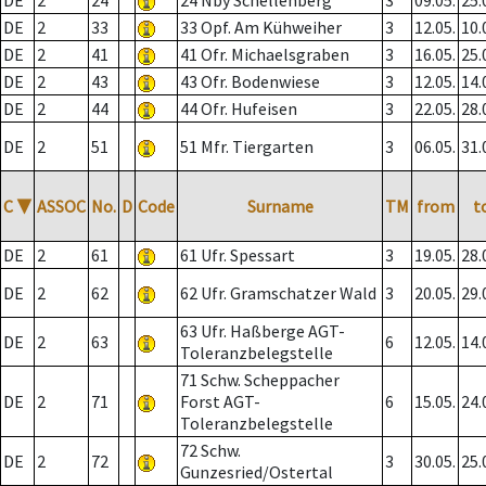
DE
2
24
24 Nby Schellenberg
3
09.05.
25.
DE
2
33
33 Opf. Am Kühweiher
3
12.05.
10.
DE
2
41
41 Ofr. Michaelsgraben
3
16.05.
25.
DE
2
43
43 Ofr. Bodenwiese
3
12.05.
14.
DE
2
44
44 Ofr. Hufeisen
3
22.05.
28.
DE
2
51
51 Mfr. Tiergarten
3
06.05.
31.
C
▼
ASSOC
No.
D
Code
Surname
TM
from
t
DE
2
61
61 Ufr. Spessart
3
19.05.
28.
DE
2
62
62 Ufr. Gramschatzer Wald
3
20.05.
29.
63 Ufr. Haßberge AGT-
DE
2
63
6
12.05.
14.
Toleranzbelegstelle
71 Schw. Scheppacher
DE
2
71
Forst AGT-
6
15.05.
24.
Toleranzbelegstelle
72 Schw.
DE
2
72
3
30.05.
25.
Gunzesried/Ostertal