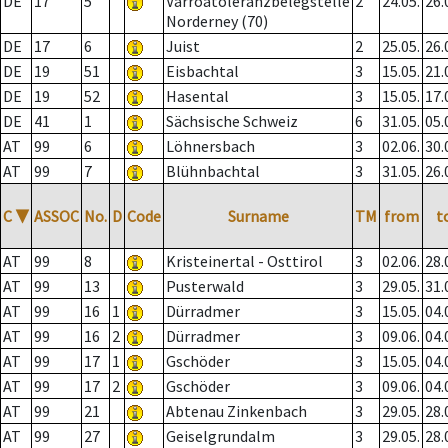
DE
17
5
Varroatoleranzbelegstelle
2
24.05.
26.
Norderney (70)
DE
17
6
Juist
2
25.05.
26.
DE
19
51
Eisbachtal
3
15.05.
21.
DE
19
52
Hasental
3
15.05.
17.
DE
41
1
Sächsische Schweiz
6
31.05.
05.
AT
99
6
Löhnersbach
3
02.06.
30.
AT
99
7
Blühnbachtal
3
31.05.
26.
C
▼
ASSOC
No.
D
Code
Surname
TM
from
t
AT
99
8
Kristeinertal - Osttirol
3
02.06.
28.
AT
99
13
Pusterwald
3
29.05.
31.
AT
99
16
1
Dürradmer
3
15.05.
04.
AT
99
16
2
Dürradmer
3
09.06.
04.
AT
99
17
1
Gschöder
3
15.05.
04.
AT
99
17
2
Gschöder
3
09.06.
04.
AT
99
21
Abtenau Zinkenbach
3
29.05.
28.
AT
99
27
Geiselgrundalm
3
29.05.
28.