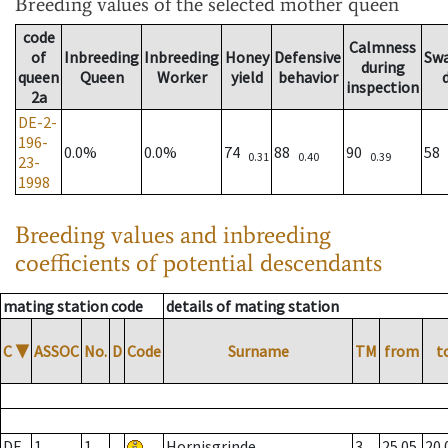
Breeding values
of the selected mother queen
code
Calmness
of
Inbreeding
Inbreeding
Honey
Defensive
Sw
during
queen
Queen
Worker
yield
behavior
inspection
2a
DE-2-
196-
0.0%
0.0%
74
88
90
58
0.31
0.40
0.39
23-
1998
Breeding values and inbreeding
coefficients of potential descendants
mating station code
details of mating station
C
▼
ASSOC
No.
D
Code
Surname
TM
from
t
DE
1
1
Hornisgrinde
3
25.05.
20.