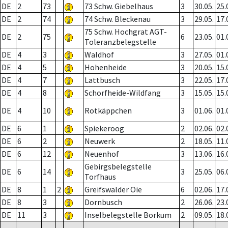
DE
2
73
73 Schw. Giebelhaus
3
30.05.
25.
DE
2
74
74 Schw. Bleckenau
3
29.05.
17.
75 Schw. Hochgrat AGT-
DE
2
75
6
23.05.
01.
Toleranzbelegstelle
DE
4
3
Waldhof
3
27.05.
01.
DE
4
5
Hohenheide
3
20.05.
15.
DE
4
7
Lattbusch
3
22.05.
17.
DE
4
8
Schorfheide-Wildfang
3
15.05.
15.
DE
4
10
Rotkäppchen
3
01.06.
01.
DE
6
1
Spiekeroog
2
02.06.
02.
DE
6
2
Neuwerk
2
18.05.
11.
DE
6
12
Neuenhof
3
13.06.
16.
Gebirgsbelegstelle
DE
6
14
3
25.05.
06.
Torfhaus
DE
8
1
2
Greifswalder Oie
6
02.06.
17.
DE
8
3
Dornbusch
2
26.06.
23.
DE
11
3
Inselbelegstelle Borkum
2
09.05.
18.