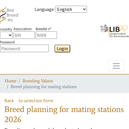
Language
:
Association
Breeder n°
country
Password
Login
Toggle
Home
Breeding Values
Breed planning for mating stations
Back
to selection form
Breed planning for mating stations
2026