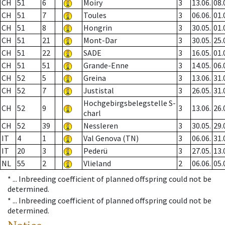
CH
51
6
Moiry
3
13.06.
08.
CH
51
7
Toules
3
06.06.
01.
CH
51
8
Hongrin
3
30.05.
01.
CH
51
21
Mont-Dar
3
30.05.
25.
CH
51
22
SADE
3
16.05.
01.
CH
51
51
Grande-Enne
3
14.05.
06.
CH
52
5
Greina
3
13.06.
31.
CH
52
7
Justistal
3
26.05.
31.
Hochgebirgsbelegstelle S-
CH
52
9
3
13.06.
26.
charl
CH
52
39
Nessleren
3
30.05.
29.
IT
4
1
Val Genova (TN)
3
06.06.
31.
IT
20
3
Pederü
3
27.05.
13.
NL
55
2
Vlieland
2
06.06.
05.
* ...
Inbreeding coefficient of planned offspring could not be
determined.
* ...
Inbreeding coefficient of planned offspring could not be
determined.