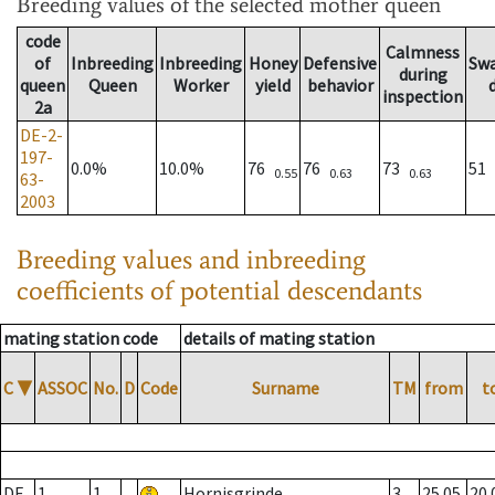
Breeding values
of the selected mother queen
code
Calmness
of
Inbreeding
Inbreeding
Honey
Defensive
Sw
during
queen
Queen
Worker
yield
behavior
inspection
2a
DE-2-
197-
0.0%
10.0%
76
76
73
51
0.55
0.63
0.63
63-
2003
Breeding values and inbreeding
coefficients of potential descendants
mating station code
details of mating station
C
▼
ASSOC
No.
D
Code
Surname
TM
from
t
DE
1
1
Hornisgrinde
3
25.05.
20.