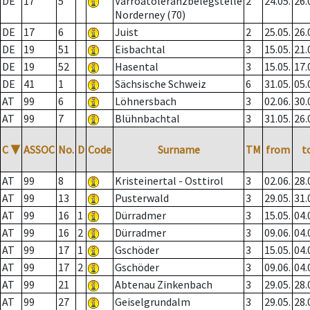
DE
17
5
Varroatoleranzbelegstelle
2
24.05.
26.
Norderney (70)
DE
17
6
Juist
2
25.05.
26.
DE
19
51
Eisbachtal
3
15.05.
21.
DE
19
52
Hasental
3
15.05.
17.
DE
41
1
Sächsische Schweiz
6
31.05.
05.
AT
99
6
Löhnersbach
3
02.06.
30.
AT
99
7
Blühnbachtal
3
31.05.
26.
C
▼
ASSOC
No.
D
Code
Surname
TM
from
t
AT
99
8
Kristeinertal - Osttirol
3
02.06.
28.
AT
99
13
Pusterwald
3
29.05.
31.
AT
99
16
1
Dürradmer
3
15.05.
04.
AT
99
16
2
Dürradmer
3
09.06.
04.
AT
99
17
1
Gschöder
3
15.05.
04.
AT
99
17
2
Gschöder
3
09.06.
04.
AT
99
21
Abtenau Zinkenbach
3
29.05.
28.
AT
99
27
Geiselgrundalm
3
29.05.
28.