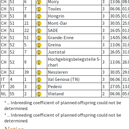
CH
51
6
Moiry
3
13.06.
08.
CH
51
7
Toules
3
06.06.
01.
CH
51
8
Hongrin
3
30.05.
01.
CH
51
21
Mont-Dar
3
30.05.
25.
CH
51
22
SADE
3
16.05.
01.
CH
51
51
Grande-Enne
3
14.05.
06.
CH
52
5
Greina
3
13.06.
31.
CH
52
7
Justistal
3
26.05.
31.
Hochgebirgsbelegstelle S-
CH
52
9
3
13.06.
26.
charl
CH
52
39
Nessleren
3
30.05.
29.
IT
4
1
Val Genova (TN)
3
06.06.
31.
IT
20
3
Pederü
3
27.05.
13.
NL
55
2
Vlieland
2
06.06.
05.
* ...
Inbreeding coefficient of planned offspring could not be
determined.
* ...
Inbreeding coefficient of planned offspring could not be
determined.