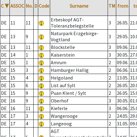
C
▼
ASSOC
No.
D
Code
Surname
TM
from
t
Erbeskopf AGT-
DE
11
11
3
26.05.
21.
Toleranzbelegstelle
Naturpark Erzgebirge-
DE
13
9
3
29.05.
10.
Vogtland
DE
13
11
Blockstelle
3
09.06.
21.
DE
14
1
Kaiserstein
3
30.05.
27.
DE
15
1
Amrum
2
09.06.
21.
DE
15
3
Hamburger Hallig
2
06.06.
11.
DE
15
4
Helgoland
2
13.05.
31.
DE
15
6
List auf Sylt
2
26.05.
20.
DE
15
9
Puan Klent / Sylt
2
26.05.
15.
DE
16
9
Oberhof
3
30.05.
01.
DE
16
11
Kieferle
3
06.06.
25.
DE
17
3
Wangerooge
2
24.05.
29.
DE
17
4
Langeoog
2
31.05.
09.
AGT