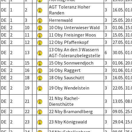
AGT Toleranz Hoher
DE
1
2
3
16.05.
01.
Randen
DE
1
3
Herrenwald
3
25.05.
20.
DE
2
10
10 Oby. Unterwieser Wald
3
01.06.
15.
DE
2
11
11 Oby. Freisinger Moos
3
15.05.
31.
DE
2
12
12 Oby. Pfaffenkopf
3
27.05.
01.
13 Oby. An den 3 Wassern
DE
2
13
6
30.05.
01.
AGT-Toleranzbelegstelle
DE
2
15
15 Oby. Sonnwendjoch
3
01.06.
20.
DE
2
16
16 Oby. Raggert
3
01.06.
01.
DE
2
18
18 Oby. Sauschütt
3
16.05.
01.
DE
2
19
19 Oby. Wendelstein
3
22.05.
31.
21 Nby. Rachel-
DE
2
21
3
13.05.
08.
Diensthütte
DE
2
22
22 Nby Bramandlberg
3
09.05.
25.
DE
2
23
23 Nby Königswald
3
29.04.
15.