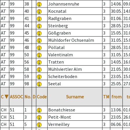
AT
99
38
Johannsenruhe
3
14.06.
09.
AT
99
40
Kocnatal
3
30.05.
14.
AT
99
41
Radlgraben
3
01.06.
31.
AT
99
44
Steinberg
3
28.05.
23.
AT
99
45
Gößgraben
3
15.05.
31.
AT
99
46
Mühldorfer Ochsenalm
3
31.05.
15.
AT
99
48
Pöllatal
3
28.05.
31.
AT
99
50
Valentinalm
3
31.05.
15.
AT
99
56
Tratten
3
14.05.
16.
AT
99
58
Mühlviertler Alm
3
21.05.
30.
AT
99
59
Scheiterboden
3
23.05.
15.
AT
99
98
Seetal
3
25.05.
27.
C
▼
ASSOC
No.
D
Code
Surname
TM
from
t
CH
51
1
Bonatchiesse
3
13.06.
01.
CH
51
3
Petit-Mont
3
23.05.
26.
CH
51
5
Vermeilley
3
06.06.
01.