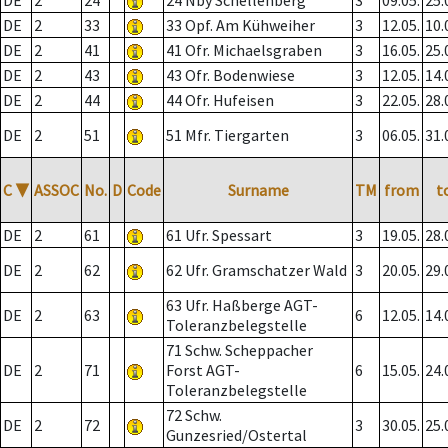
DE
2
24
24 Nby Schellenberg
3
09.05.
25.
DE
2
33
33 Opf. Am Kühweiher
3
12.05.
10.
DE
2
41
41 Ofr. Michaelsgraben
3
16.05.
25.
DE
2
43
43 Ofr. Bodenwiese
3
12.05.
14.
DE
2
44
44 Ofr. Hufeisen
3
22.05.
28.
DE
2
51
51 Mfr. Tiergarten
3
06.05.
31.
C
▼
ASSOC
No.
D
Code
Surname
TM
from
t
DE
2
61
61 Ufr. Spessart
3
19.05.
28.
DE
2
62
62 Ufr. Gramschatzer Wald
3
20.05.
29.
63 Ufr. Haßberge AGT-
DE
2
63
6
12.05.
14.
Toleranzbelegstelle
71 Schw. Scheppacher
DE
2
71
Forst AGT-
6
15.05.
24.
Toleranzbelegstelle
72 Schw.
DE
2
72
3
30.05.
25.
Gunzesried/Ostertal