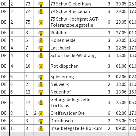
DE
2
73
73 Schw. Giebelhaus
3
30.05.
25.
DE
2
74
74 Schw. Bleckenau
3
29.05.
17.
75 Schw. Hochgrat AGT-
DE
2
75
6
23.05.
01.
Toleranzbelegstelle
DE
4
3
Waldhof
3
27.05.
01.
DE
4
5
Hohenheide
3
20.05.
15.
DE
4
7
Lattbusch
3
22.05.
17.
DE
4
8
Schorfheide-Wildfang
3
15.05.
15.
DE
4
10
Rotkäppchen
3
01.06.
01.
DE
6
1
Spiekeroog
2
02.06.
02.
DE
6
2
Neuwerk
2
18.05.
11.
DE
6
12
Neuenhof
3
13.06.
16.
Gebirgsbelegstelle
DE
6
14
3
25.05.
06.
Torfhaus
DE
8
1
2
Greifswalder Oie
6
02.06.
17.
DE
8
3
Dornbusch
2
26.06.
23.
DE
11
3
Inselbelegstelle Borkum
2
09.05.
18.