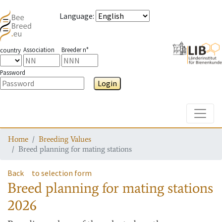
Language
:
Association
Breeder n°
country
Password
Login
Toggle
Home
Breeding Values
Breed planning for mating stations
Back
to selection form
Breed planning for mating stations
2026