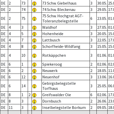
DE
2
73
73 Schw. Giebelhaus
3
30.05.
25.
DE
2
74
74 Schw. Bleckenau
3
29.05.
17.
75 Schw. Hochgrat AGT-
DE
2
75
6
23.05.
01.
Toleranzbelegstelle
DE
4
3
Waldhof
3
27.05.
01.
DE
4
5
Hohenheide
3
20.05.
15.
DE
4
7
Lattbusch
3
22.05.
17.
DE
4
8
Schorfheide-Wildfang
3
15.05.
15.
DE
4
10
Rotkäppchen
3
01.06.
01.
DE
6
1
Spiekeroog
2
02.06.
02.
DE
6
2
Neuwerk
2
18.05.
11.
DE
6
12
Neuenhof
3
13.06.
16.
Gebirgsbelegstelle
DE
6
14
3
25.05.
06.
Torfhaus
DE
8
1
2
Greifswalder Oie
6
02.06.
17.
DE
8
3
Dornbusch
2
26.06.
23.
DE
11
3
Inselbelegstelle Borkum
2
09.05.
18.