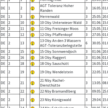
AGT Toleranz Hoher
DE
1
2
3
16.05.
01.
Randen
DE
1
3
Herrenwald
3
25.05.
20.
DE
2
10
10 Oby. Unterwieser Wald
3
01.06.
15.
DE
2
11
11 Oby. Freisinger Moos
3
15.05.
31.
DE
2
12
12 Oby. Pfaffenkopf
3
27.05.
01.
13 Oby. An den 3 Wassern
DE
2
13
6
30.05.
01.
AGT-Toleranzbelegstelle
DE
2
15
15 Oby. Sonnwendjoch
3
01.06.
20.
DE
2
16
16 Oby. Raggert
3
01.06.
01.
DE
2
18
18 Oby. Sauschütt
3
16.05.
01.
DE
2
19
19 Oby. Wendelstein
3
22.05.
31.
21 Nby. Rachel-
DE
2
21
3
13.05.
08.
Diensthütte
DE
2
22
22 Nby Bramandlberg
3
09.05.
25.
DE
2
23
23 Nby Königswald
3
29.04.
15.