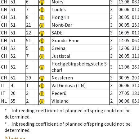
CH
51
6
Moiry
3
13.06.
08.
CH
51
7
Toules
3
06.06.
01.
CH
51
8
Hongrin
3
30.05.
01.
CH
51
21
Mont-Dar
3
30.05.
25.
CH
51
22
SADE
3
16.05.
01.
CH
51
51
Grande-Enne
3
14.05.
06.
CH
52
5
Greina
3
13.06.
31.
CH
52
7
Justistal
3
26.05.
31.
Hochgebirgsbelegstelle S-
CH
52
9
3
13.06.
26.
charl
CH
52
39
Nessleren
3
30.05.
29.
IT
4
1
Val Genova (TN)
3
06.06.
31.
IT
20
3
Pederü
3
27.05.
13.
NL
55
2
Vlieland
2
06.06.
05.
* ...
Inbreeding coefficient of planned offspring could not be
determined.
* ...
Inbreeding coefficient of planned offspring could not be
determined.