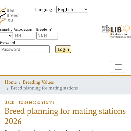
Language
:
Association
Breeder n°
country
Password
Login
Toggle
Home
Breeding Values
Breed planning for mating stations
Back
to selection form
Breed planning for mating stations
2026