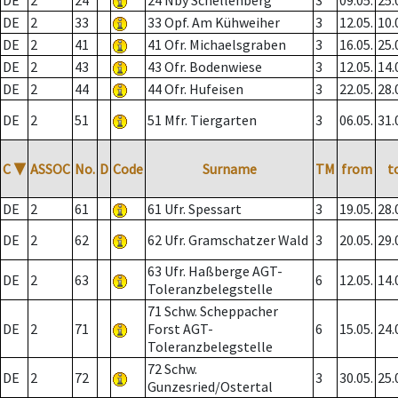
DE
2
24
24 Nby Schellenberg
3
09.05.
25.
DE
2
33
33 Opf. Am Kühweiher
3
12.05.
10.
DE
2
41
41 Ofr. Michaelsgraben
3
16.05.
25.
DE
2
43
43 Ofr. Bodenwiese
3
12.05.
14.
DE
2
44
44 Ofr. Hufeisen
3
22.05.
28.
DE
2
51
51 Mfr. Tiergarten
3
06.05.
31.
C
▼
ASSOC
No.
D
Code
Surname
TM
from
t
DE
2
61
61 Ufr. Spessart
3
19.05.
28.
DE
2
62
62 Ufr. Gramschatzer Wald
3
20.05.
29.
63 Ufr. Haßberge AGT-
DE
2
63
6
12.05.
14.
Toleranzbelegstelle
71 Schw. Scheppacher
DE
2
71
Forst AGT-
6
15.05.
24.
Toleranzbelegstelle
72 Schw.
DE
2
72
3
30.05.
25.
Gunzesried/Ostertal