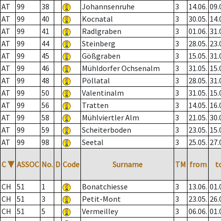
AT
99
38
Johannsenruhe
3
14.06.
09.
AT
99
40
Kocnatal
3
30.05.
14.
AT
99
41
Radlgraben
3
01.06.
31.
AT
99
44
Steinberg
3
28.05.
23.
AT
99
45
Gößgraben
3
15.05.
31.
AT
99
46
Mühldorfer Ochsenalm
3
31.05.
15.
AT
99
48
Pöllatal
3
28.05.
31.
AT
99
50
Valentinalm
3
31.05.
15.
AT
99
56
Tratten
3
14.05.
16.
AT
99
58
Mühlviertler Alm
3
21.05.
30.
AT
99
59
Scheiterboden
3
23.05.
15.
AT
99
98
Seetal
3
25.05.
27.
C
▼
ASSOC
No.
D
Code
Surname
TM
from
t
CH
51
1
Bonatchiesse
3
13.06.
01.
CH
51
3
Petit-Mont
3
23.05.
26.
CH
51
5
Vermeilley
3
06.06.
01.