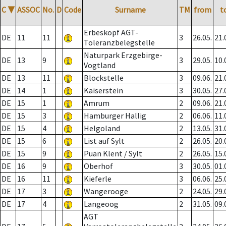
C
▼
ASSOC
No.
D
Code
Surname
TM
from
t
Erbeskopf AGT-
DE
11
11
3
26.05.
21.
Toleranzbelegstelle
Naturpark Erzgebirge-
DE
13
9
3
29.05.
10.
Vogtland
DE
13
11
Blockstelle
3
09.06.
21.
DE
14
1
Kaiserstein
3
30.05.
27.
DE
15
1
Amrum
2
09.06.
21.
DE
15
3
Hamburger Hallig
2
06.06.
11.
DE
15
4
Helgoland
2
13.05.
31.
DE
15
6
List auf Sylt
2
26.05.
20.
DE
15
9
Puan Klent / Sylt
2
26.05.
15.
DE
16
9
Oberhof
3
30.05.
01.
DE
16
11
Kieferle
3
06.06.
25.
DE
17
3
Wangerooge
2
24.05.
29.
DE
17
4
Langeoog
2
31.05.
09.
AGT