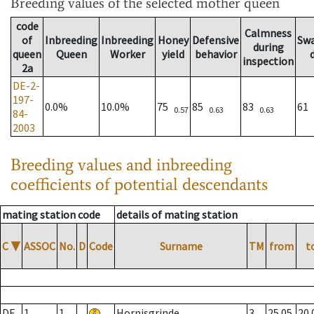
Breeding values
of the selected mother queen
code
Calmness
of
Inbreeding
Inbreeding
Honey
Defensive
Sw
during
queen
Queen
Worker
yield
behavior
inspection
2a
DE-2-
197-
0.0%
10.0%
75
85
83
61
0.57
0.63
0.63
84-
2003
Breeding values and inbreeding
coefficients of potential descendants
mating station code
details of mating station
C
▼
ASSOC
No.
D
Code
Surname
TM
from
t
DE
1
1
Hornisgrinde
3
25.05.
20.