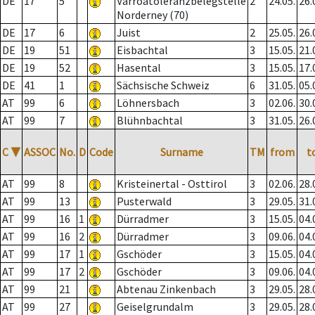
DE
17
5
Varroatoleranzbelegstelle
2
24.05.
26.
Norderney (70)
DE
17
6
Juist
2
25.05.
26.
DE
19
51
Eisbachtal
3
15.05.
21.
DE
19
52
Hasental
3
15.05.
17.
DE
41
1
Sächsische Schweiz
6
31.05.
05.
AT
99
6
Löhnersbach
3
02.06.
30.
AT
99
7
Blühnbachtal
3
31.05.
26.
C
▼
ASSOC
No.
D
Code
Surname
TM
from
t
AT
99
8
Kristeinertal - Osttirol
3
02.06.
28.
AT
99
13
Pusterwald
3
29.05.
31.
AT
99
16
1
Dürradmer
3
15.05.
04.
AT
99
16
2
Dürradmer
3
09.06.
04.
AT
99
17
1
Gschöder
3
15.05.
04.
AT
99
17
2
Gschöder
3
09.06.
04.
AT
99
21
Abtenau Zinkenbach
3
29.05.
28.
AT
99
27
Geiselgrundalm
3
29.05.
28.