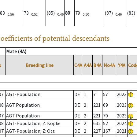
83
73
(85)
80
79
(87)
(83
0.56
0.52
0.46
0.50
0.46
oefficients of potential descendants
Mate (4A)
o
Breeding line
C4A
A4A
B4A
No4A
Y4A
Cod
07.
AGT-Population
DE
1
7
57
2023
08.
AGT Population
DE
2
221
69
2023
07.
AGT Population
DE
2
221
70
2023
08.
AGT-Population; Z: Köpke
DE
2
632
52
2024
07.
AGT-Population; Z: Ott
DE
2
227
167
2021