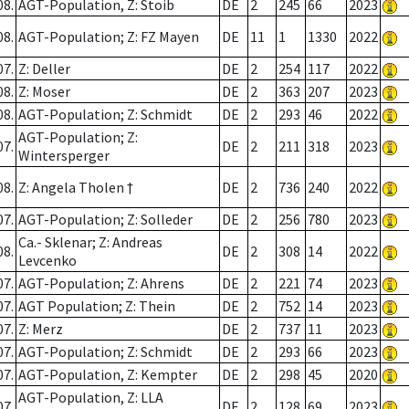
08.
AGT-Population, Z: Stoib
DE
2
245
66
2023
08.
AGT-Population; Z: FZ Mayen
DE
11
1
1330
2022
07.
Z: Deller
DE
2
254
117
2022
08.
Z: Moser
DE
2
363
207
2023
08.
AGT-Population; Z: Schmidt
DE
2
293
46
2022
AGT-Population; Z:
07.
DE
2
211
318
2023
Wintersperger
08.
Z: Angela Tholen †
DE
2
736
240
2022
07.
AGT-Population; Z: Solleder
DE
2
256
780
2023
Ca.- Sklenar; Z: Andreas
08.
DE
2
308
14
2022
Levcenko
07.
AGT-Population; Z: Ahrens
DE
2
221
74
2023
07.
AGT Population; Z: Thein
DE
2
752
14
2023
07.
Z: Merz
DE
2
737
11
2023
07.
AGT-Population; Z: Schmidt
DE
2
293
66
2023
07.
AGT-Population, Z: Kempter
DE
2
298
45
2020
AGT-Population, Z: LLA
07.
DE
2
128
69
2023