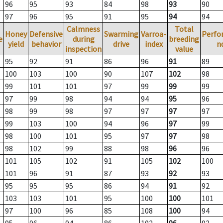
96
95
93
84
98
93
90
97
96
95
91
95
94
94
Calmness
Total
Honey
Defensive
Swarming
Varroa-
Perfo
e
during
breeding
yield
behavior
drive
index
n
inspection
value
95
92
91
86
96
91
89
100
103
100
90
107
102
98
99
101
101
97
99
99
99
97
99
98
94
94
95
96
98
99
98
97
97
97
97
99
103
100
94
96
97
99
98
100
101
95
97
97
98
98
102
99
88
98
96
96
101
105
102
91
105
102
100
101
96
91
87
93
92
93
95
95
95
86
94
91
92
103
103
101
95
100
100
101
97
100
96
85
108
100
94