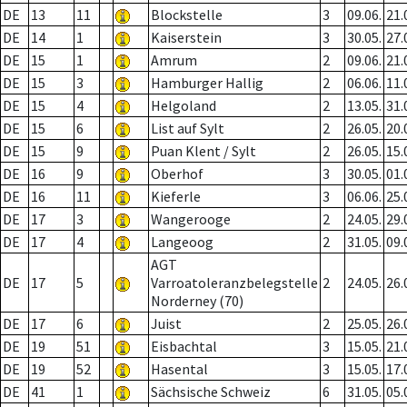
DE
13
11
Blockstelle
3
09.06.
21.
DE
14
1
Kaiserstein
3
30.05.
27.
DE
15
1
Amrum
2
09.06.
21.
DE
15
3
Hamburger Hallig
2
06.06.
11.
DE
15
4
Helgoland
2
13.05.
31.
DE
15
6
List auf Sylt
2
26.05.
20.
DE
15
9
Puan Klent / Sylt
2
26.05.
15.
DE
16
9
Oberhof
3
30.05.
01.
DE
16
11
Kieferle
3
06.06.
25.
DE
17
3
Wangerooge
2
24.05.
29.
DE
17
4
Langeoog
2
31.05.
09.
AGT
DE
17
5
Varroatoleranzbelegstelle
2
24.05.
26.
Norderney (70)
DE
17
6
Juist
2
25.05.
26.
DE
19
51
Eisbachtal
3
15.05.
21.
DE
19
52
Hasental
3
15.05.
17.
DE
41
1
Sächsische Schweiz
6
31.05.
05.