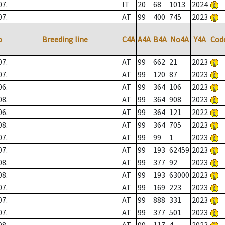
07.
IT
20
68
1013
2024
07.
AT
99
400
745
2023
o
Breeding line
C4A
A4A
B4A
No4A
Y4A
Cod
07.
AT
99
662
21
2023
07.
AT
99
120
87
2023
06.
AT
99
364
106
2023
08.
AT
99
364
908
2023
06.
AT
99
364
121
2022
08.
AT
99
364
705
2023
07.
AT
99
99
1
2023
07.
AT
99
193
62459
2023
08.
AT
99
377
92
2023
08.
AT
99
193
63000
2023
07.
AT
99
169
223
2023
07.
AT
99
888
331
2023
07.
AT
99
377
501
2023