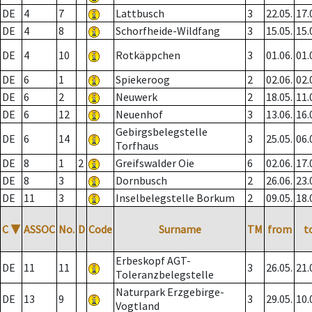
DE
4
7
Lattbusch
3
22.05.
17.
DE
4
8
Schorfheide-Wildfang
3
15.05.
15.
DE
4
10
Rotkäppchen
3
01.06.
01.
DE
6
1
Spiekeroog
2
02.06.
02.
DE
6
2
Neuwerk
2
18.05.
11.
DE
6
12
Neuenhof
3
13.06.
16.
Gebirgsbelegstelle
DE
6
14
3
25.05.
06.
Torfhaus
DE
8
1
2
Greifswalder Oie
6
02.06.
17.
DE
8
3
Dornbusch
2
26.06.
23.
DE
11
3
Inselbelegstelle Borkum
2
09.05.
18.
C
▼
ASSOC
No.
D
Code
Surname
TM
from
t
Erbeskopf AGT-
DE
11
11
3
26.05.
21.
Toleranzbelegstelle
Naturpark Erzgebirge-
DE
13
9
3
29.05.
10.
Vogtland