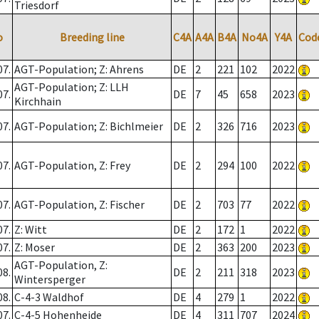
Triesdorf
o
Breeding line
C4A
A4A
B4A
No4A
Y4A
Cod
07.
AGT-Population; Z: Ahrens
DE
2
221
102
2022
AGT-Population; Z: LLH
07.
DE
7
45
658
2023
Kirchhain
07.
AGT-Population; Z: Bichlmeier
DE
2
326
716
2023
07.
AGT-Population, Z: Frey
DE
2
294
100
2022
07.
AGT-Population, Z: Fischer
DE
2
703
77
2022
07.
Z: Witt
DE
2
172
1
2022
07.
Z: Moser
DE
2
363
200
2023
AGT-Population, Z:
08.
DE
2
211
318
2023
Wintersperger
08.
C-4-3 Waldhof
DE
4
279
1
2022
07.
C-4-5 Hohenheide
DE
4
311
707
2024