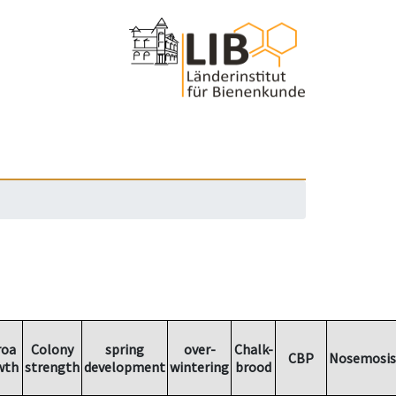
roa
Colony
spring
over-
Chalk-
CBP
Nosemosis
wth
strength
development
wintering
brood