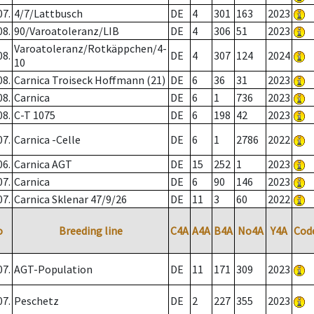
07.
4/7/Lattbusch
DE
4
301
163
2023
08.
90/Varoatoleranz/LIB
DE
4
306
51
2023
Varoatoleranz/Rotkäppchen/4-
08.
DE
4
307
124
2024
10
08.
Carnica Troiseck Hoffmann (21)
DE
6
36
31
2023
08.
Carnica
DE
6
1
736
2023
08.
C-T 1075
DE
6
198
42
2023
07.
Carnica -Celle
DE
6
1
2786
2022
06.
Carnica AGT
DE
15
252
1
2023
07.
Carnica
DE
6
90
146
2023
07.
Carnica Sklenar 47/9/26
DE
11
3
60
2022
o
Breeding line
C4A
A4A
B4A
No4A
Y4A
Cod
07.
AGT-Population
DE
11
171
309
2023
07.
Peschetz
DE
2
227
355
2023