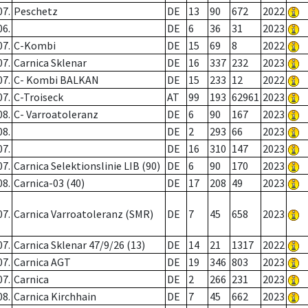
07.
Peschetz
DE
13
90
672
2022
06.
DE
6
36
31
2023
07.
C-Kombi
DE
15
69
8
2022
07.
Carnica Sklenar
DE
16
337
232
2023
07.
C- Kombi BALKAN
DE
15
233
12
2022
07.
C-Troiseck
AT
99
193
62961
2023
08.
C- Varroatoleranz
DE
6
90
167
2023
08.
DE
2
293
66
2023
07.
DE
16
310
147
2023
07.
Carnica Selektionslinie LIB (90)
DE
6
90
170
2023
08.
Carnica-03 (40)
DE
17
208
49
2023
07.
Carnica Varroatoleranz (SMR)
DE
7
45
658
2023
07.
Carnica Sklenar 47/9/26 (13)
DE
14
21
1317
2022
07.
Carnica AGT
DE
19
346
803
2023
07.
Carnica
DE
2
266
231
2023
08.
Carnica Kirchhain
DE
7
45
662
2023