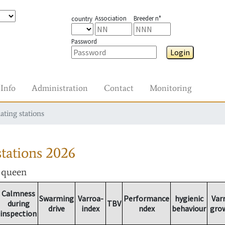
Association
Breeder n°
country
Password
Login
Info
Administration
Contact
Monitoring
ating stations
tations
2026
r queen
Calmness
Swarming
Varroa-
Performance
hygienic
Var
during
TBV
drive
index
ndex
behaviour
gro
inspection