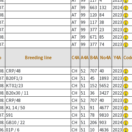
08.
AT
99
117
4
2023
07.
AT
99
663
132
2024
08.
AT
99
120
84
2023
07.
AT
99
117
38
2023
07.
AT
99
377
23
2023
08.
AT
99
671
85
2023
07.
AT
99
377
74
2023
o
Breeding line
C4A
A4A
B4A
No4A
Y4A
Cod
08.
CRP/48
CH
52
707
40
2023
07.
B20F1/3
CH
51
45
1893
2023
08.
KT02/23
CH
51
152
5652
2022
08.
B20x30 / 11
CH
51
36
3427
2022
08.
CRP/48
CH
52
707
40
2023
08.
KL 14 / 50
CH
51
91
4677
2023
07.
S91
CH
51
78
9810
2023
08.
GB10 / 22
CH
51
206
903
2024
06.
01P / 6
CH
51
10
4636
2023