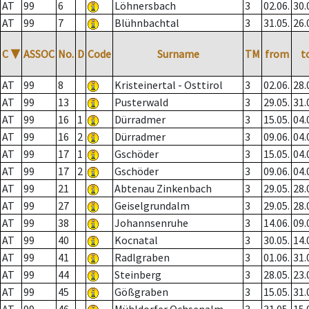
AT
99
6
Löhnersbach
3
02.06.
30.
AT
99
7
Blühnbachtal
3
31.05.
26.
C
▼
ASSOC
No.
D
Code
Surname
TM
from
t
AT
99
8
Kristeinertal - Osttirol
3
02.06.
28.
AT
99
13
Pusterwald
3
29.05.
31.
AT
99
16
1
Dürradmer
3
15.05.
04.
AT
99
16
2
Dürradmer
3
09.06.
04.
AT
99
17
1
Gschöder
3
15.05.
04.
AT
99
17
2
Gschöder
3
09.06.
04.
AT
99
21
Abtenau Zinkenbach
3
29.05.
28.
AT
99
27
Geiselgrundalm
3
29.05.
28.
AT
99
38
Johannsenruhe
3
14.06.
09.
AT
99
40
Kocnatal
3
30.05.
14.
AT
99
41
Radlgraben
3
01.06.
31.
AT
99
44
Steinberg
3
28.05.
23.
AT
99
45
Gößgraben
3
15.05.
31.