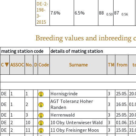
DE-2-
198-
7.6%
6.5%
88
87
0.50
0.56
3-
2015
Breeding values and inbreeding c
mating station code
details of mating station
C
▼
ASSOC
No.
D
Code
Surname
TM
from
t
DE
1
1
Hornisgrinde
3
25.05.
20.
AGT Toleranz Hoher
DE
1
2
3
16.05.
01.
Randen
DE
1
3
Herrenwald
3
25.05.
20.
DE
2
10
10 Oby. Unterwieser Wald
3
01.06.
15.
DE
2
11
11 Oby. Freisinger Moos
3
15.05.
31.