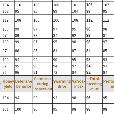
104
110
108
100
101
105
107
103
95
95
89
104
99
95
119
108
106
106
108
112
112
100
99
97
97
95
96
98
97
89
88
84
92
88
87
100
99
97
95
98
98
97
97
86
85
81
87
84
85
100
94
92
90
95
93
93
97
95
90
94
97
94
93
86
96
91
73
84
82
84
Calmness
Total
Honey
Defensive
Swarming
Varroa-
Perfo
e
during
breeding
yield
behavior
drive
index
n
inspection
value
104
94
93
93
98
96
95
101
100
96
95
98
98
98