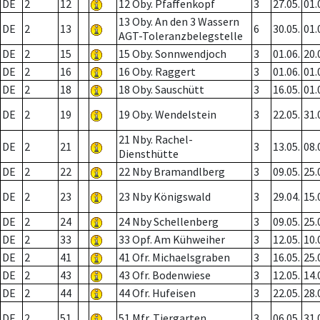
DE
2
12
12 Oby. Pfaffenkopf
3
27.05.
01.
13 Oby. An den 3 Wassern
DE
2
13
6
30.05.
01.
AGT-Toleranzbelegstelle
DE
2
15
15 Oby. Sonnwendjoch
3
01.06.
20.
DE
2
16
16 Oby. Raggert
3
01.06.
01.
DE
2
18
18 Oby. Sauschütt
3
16.05.
01.
DE
2
19
19 Oby. Wendelstein
3
22.05.
31.
21 Nby. Rachel-
DE
2
21
3
13.05.
08.
Diensthütte
DE
2
22
22 Nby Bramandlberg
3
09.05.
25.
DE
2
23
23 Nby Königswald
3
29.04.
15.
DE
2
24
24 Nby Schellenberg
3
09.05.
25.
DE
2
33
33 Opf. Am Kühweiher
3
12.05.
10.
DE
2
41
41 Ofr. Michaelsgraben
3
16.05.
25.
DE
2
43
43 Ofr. Bodenwiese
3
12.05.
14.
DE
2
44
44 Ofr. Hufeisen
3
22.05.
28.
DE
2
51
51 Mfr. Tiergarten
3
06.05.
31.