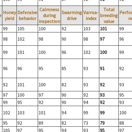
Calmness
Total
Honey
Defensive
Swarming
Varroa-
Perfo
e
during
breeding
yield
behavior
drive
index
n
inspection
value
99
105
100
92
103
101
99
98
102
98
90
98
97
96
99
101
100
96
102
100
99
96
96
95
85
93
91
92
92
101
100
82
93
92
93
97
100
97
90
92
93
95
99
95
92
90
94
92
93
102
103
101
94
99
99
100
95
92
89
82
73
79
88
105
97
95
94
93
95
97