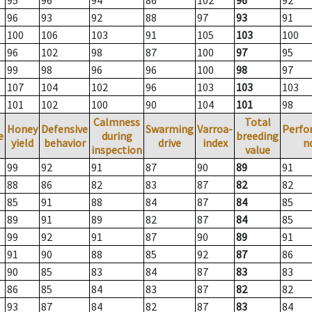
95
96
94
86
102
96
92
96
93
92
88
97
93
91
100
106
103
91
105
103
100
96
102
98
87
100
97
95
99
98
96
96
100
98
97
107
104
102
96
103
103
103
101
102
100
90
104
101
98
Calmness
Total
Honey
Defensive
Swarming
Varroa-
Perfo
e
during
breeding
yield
behavior
drive
index
n
inspection
value
99
92
91
87
90
89
91
88
86
82
83
87
82
82
85
91
88
84
87
84
85
89
91
89
82
87
84
85
99
92
91
87
90
89
91
91
90
88
85
92
87
86
90
85
83
84
87
83
83
86
85
84
83
87
82
82
93
87
84
82
87
83
84