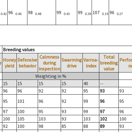
)
96
98
99
99
107
96
0.42
0.46
0.48
0.43
0.38
0.19
0.27
Breeding values
Calmness
Total
Honey
Defensive
Swarming
Varroa-
Perfo
e
during
breeding
yield
behavior
drive
index
n
inspection
value
Weighting in %
15
15
15
15
40
--
96
96
92
92
95
93
93
95
101
96
92
99
96
95
97
100
95
93
99
97
96
100
105
103
93
103
102
100
92
100
98
85
88
89
93