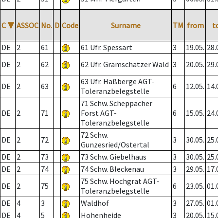
C
▼
ASSOC
No.
D
Code
Surname
TM
from
t
DE
2
61
61 Ufr. Spessart
3
19.05.
28.
DE
2
62
62 Ufr. Gramschatzer Wald
3
20.05.
29.
63 Ufr. Haßberge AGT-
DE
2
63
6
12.05.
14.
Toleranzbelegstelle
71 Schw. Scheppacher
DE
2
71
Forst AGT-
6
15.05.
24.
Toleranzbelegstelle
72 Schw.
DE
2
72
3
30.05.
25.
Gunzesried/Ostertal
DE
2
73
73 Schw. Giebelhaus
3
30.05.
25.
DE
2
74
74 Schw. Bleckenau
3
29.05.
17.
75 Schw. Hochgrat AGT-
DE
2
75
6
23.05.
01.
Toleranzbelegstelle
DE
4
3
Waldhof
3
27.05.
01.
DE
4
5
Hohenheide
3
20.05.
15.