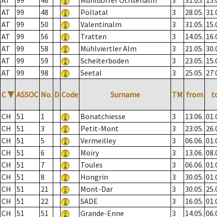
AT
99
46
Mühldorfer Ochsenalm
3
31.05.
15.
AT
99
48
Pöllatal
3
28.05.
31.
AT
99
50
Valentinalm
3
31.05.
15.
AT
99
56
Tratten
3
14.05.
16.
AT
99
58
Mühlviertler Alm
3
21.05.
30.
AT
99
59
Scheiterboden
3
23.05.
15.
AT
99
98
Seetal
3
25.05.
27.
C
▼
ASSOC
No.
D
Code
Surname
TM
from
t
CH
51
1
Bonatchiesse
3
13.06.
01.
CH
51
3
Petit-Mont
3
23.05.
26.
CH
51
5
Vermeilley
3
06.06.
01.
CH
51
6
Moiry
3
13.06.
08.
CH
51
7
Toules
3
06.06.
01.
CH
51
8
Hongrin
3
30.05.
01.
CH
51
21
Mont-Dar
3
30.05.
25.
CH
51
22
SADE
3
16.05.
01.
CH
51
51
Grande-Enne
3
14.05.
06.