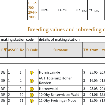
DE-2-
200-
10.0%
14.2%
87
79
0.58
0.65
2044-
2005
Breeding values and inbreeding c
mating station code
details of mating station
C
▼
ASSOC
No.
D
Code
Surname
TM
from
t
DE
1
1
Hornisgrinde
3
25.05.
20.
AGT Toleranz Hoher
DE
1
2
3
16.05.
01.
Randen
DE
1
3
Herrenwald
3
25.05.
20.
DE
2
10
10 Oby. Unterwieser Wald
3
01.06.
15.
DE
2
11
11 Oby. Freisinger Moos
3
15.05.
31.