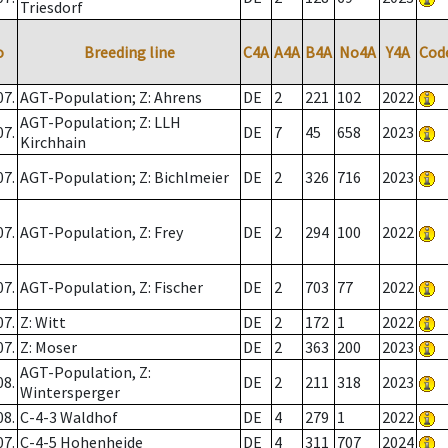
Triesdorf
o
Breeding line
C4A
A4A
B4A
No4A
Y4A
Cod
07.
AGT-Population; Z: Ahrens
DE
2
221
102
2022
AGT-Population; Z: LLH
07.
DE
7
45
658
2023
Kirchhain
07.
AGT-Population; Z: Bichlmeier
DE
2
326
716
2023
07.
AGT-Population, Z: Frey
DE
2
294
100
2022
07.
AGT-Population, Z: Fischer
DE
2
703
77
2022
07.
Z: Witt
DE
2
172
1
2022
07.
Z: Moser
DE
2
363
200
2023
AGT-Population, Z:
08.
DE
2
211
318
2023
Wintersperger
08.
C-4-3 Waldhof
DE
4
279
1
2022
07.
C-4-5 Hohenheide
DE
4
311
707
2024