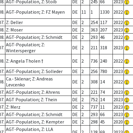
08.
AGT-Population, Z: Stoib
DE
2
245
66
2023
08.
AGT-Population; Z: FZ Mayen
DE
11
1
1330
2022
07.
Z: Deller
DE
2
254
117
2022
08.
Z: Moser
DE
2
363
207
2023
08.
AGT-Population; Z: Schmidt
DE
2
293
46
2022
AGT-Population; Z:
07.
DE
2
211
318
2023
Wintersperger
08.
Z: Angela Tholen †
DE
2
736
240
2022
07.
AGT-Population; Z: Solleder
DE
2
256
780
2023
Ca.- Sklenar; Z: Andreas
08.
DE
2
308
14
2022
Levcenko
07.
AGT-Population; Z: Ahrens
DE
2
221
74
2023
07.
AGT Population; Z: Thein
DE
2
752
14
2023
07.
Z: Merz
DE
2
737
11
2023
07.
AGT-Population; Z: Schmidt
DE
2
293
66
2023
07.
AGT-Population, Z: Kempter
DE
2
298
45
2020
AGT-Population, Z: LLA
07.
DE
2
128
69
2023