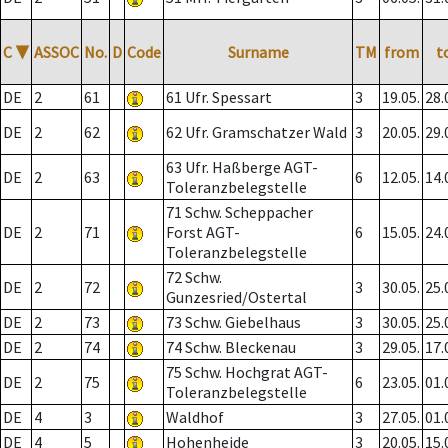
C
▼
ASSOC
No.
D
Code
Surname
TM
from
t
DE
2
61
61 Ufr. Spessart
3
19.05.
28.
DE
2
62
62 Ufr. Gramschatzer Wald
3
20.05.
29.
63 Ufr. Haßberge AGT-
DE
2
63
6
12.05.
14.
Toleranzbelegstelle
71 Schw. Scheppacher
DE
2
71
Forst AGT-
6
15.05.
24.
Toleranzbelegstelle
72 Schw.
DE
2
72
3
30.05.
25.
Gunzesried/Ostertal
DE
2
73
73 Schw. Giebelhaus
3
30.05.
25.
DE
2
74
74 Schw. Bleckenau
3
29.05.
17.
75 Schw. Hochgrat AGT-
DE
2
75
6
23.05.
01.
Toleranzbelegstelle
DE
4
3
Waldhof
3
27.05.
01.
DE
4
5
Hohenheide
3
20.05.
15.