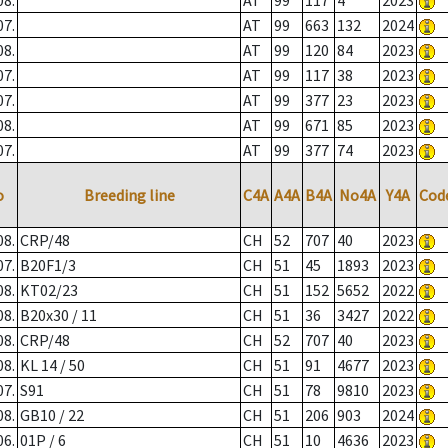
08.
AT
99
117
4
2023
07.
AT
99
663
132
2024
08.
AT
99
120
84
2023
07.
AT
99
117
38
2023
07.
AT
99
377
23
2023
08.
AT
99
671
85
2023
07.
AT
99
377
74
2023
o
Breeding line
C4A
A4A
B4A
No4A
Y4A
Cod
08.
CRP/48
CH
52
707
40
2023
07.
B20F1/3
CH
51
45
1893
2023
08.
KT02/23
CH
51
152
5652
2022
08.
B20x30 / 11
CH
51
36
3427
2022
08.
CRP/48
CH
52
707
40
2023
08.
KL 14 / 50
CH
51
91
4677
2023
07.
S91
CH
51
78
9810
2023
08.
GB10 / 22
CH
51
206
903
2024
06.
01P / 6
CH
51
10
4636
2023