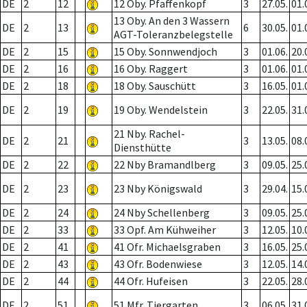
DE
2
12
12 Oby. Pfaffenkopf
3
27.05.
01.
13 Oby. An den 3 Wassern
DE
2
13
6
30.05.
01.
AGT-Toleranzbelegstelle
DE
2
15
15 Oby. Sonnwendjoch
3
01.06.
20.
DE
2
16
16 Oby. Raggert
3
01.06.
01.
DE
2
18
18 Oby. Sauschütt
3
16.05.
01.
DE
2
19
19 Oby. Wendelstein
3
22.05.
31.
21 Nby. Rachel-
DE
2
21
3
13.05.
08.
Diensthütte
DE
2
22
22 Nby Bramandlberg
3
09.05.
25.
DE
2
23
23 Nby Königswald
3
29.04.
15.
DE
2
24
24 Nby Schellenberg
3
09.05.
25.
DE
2
33
33 Opf. Am Kühweiher
3
12.05.
10.
DE
2
41
41 Ofr. Michaelsgraben
3
16.05.
25.
DE
2
43
43 Ofr. Bodenwiese
3
12.05.
14.
DE
2
44
44 Ofr. Hufeisen
3
22.05.
28.
DE
2
51
51 Mfr. Tiergarten
3
06.05.
31.