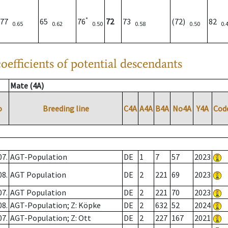
*
77
65
76
72
73
(72)
82
0.65
0.62
0.50
0.58
0.50
0.
oefficients of potential descendants
Mate (4A)
o
Breeding line
C4A
A4A
B4A
No4A
Y4A
Cod
07.
AGT-Population
DE
1
7
57
2023
08.
AGT Population
DE
2
221
69
2023
07.
AGT Population
DE
2
221
70
2023
08.
AGT-Population; Z: Köpke
DE
2
632
52
2024
07.
AGT-Population; Z: Ott
DE
2
227
167
2021