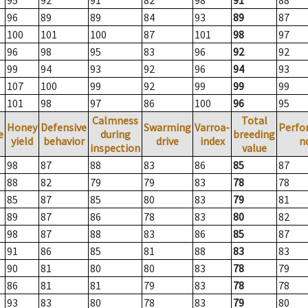
95
92
91
82
98
91
88
96
89
89
84
93
89
87
100
101
100
87
101
98
97
96
98
95
83
96
92
92
99
94
93
92
96
94
93
107
100
99
92
99
99
99
101
98
97
86
100
96
95
Calmness
Total
Honey
Defensive
Swarming
Varroa-
Perfo
e
during
breeding
yield
behavior
drive
index
n
inspection
value
98
87
88
83
86
85
87
88
82
79
79
83
78
78
85
87
85
80
83
79
81
89
87
86
78
83
80
82
98
87
88
83
86
85
87
91
86
85
81
88
83
83
90
81
80
80
83
78
79
86
81
81
79
83
78
78
93
83
80
78
83
79
80