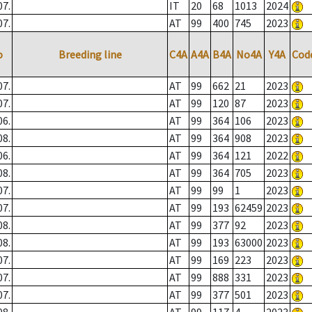
07.
IT
20
68
1013
2024
07.
AT
99
400
745
2023
o
Breeding line
C4A
A4A
B4A
No4A
Y4A
Cod
07.
AT
99
662
21
2023
07.
AT
99
120
87
2023
06.
AT
99
364
106
2023
08.
AT
99
364
908
2023
06.
AT
99
364
121
2022
08.
AT
99
364
705
2023
07.
AT
99
99
1
2023
07.
AT
99
193
62459
2023
08.
AT
99
377
92
2023
08.
AT
99
193
63000
2023
07.
AT
99
169
223
2023
07.
AT
99
888
331
2023
07.
AT
99
377
501
2023