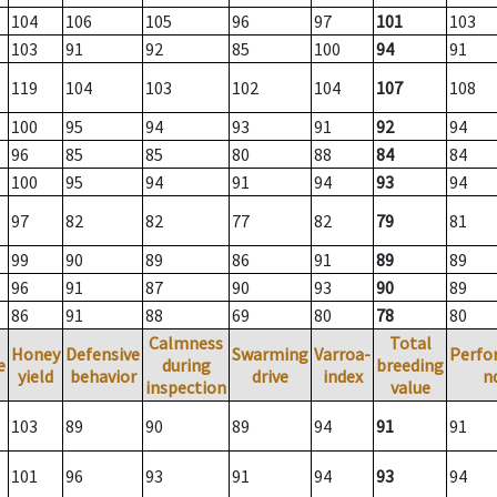
104
106
105
96
97
101
103
103
91
92
85
100
94
91
119
104
103
102
104
107
108
100
95
94
93
91
92
94
96
85
85
80
88
84
84
100
95
94
91
94
93
94
97
82
82
77
82
79
81
99
90
89
86
91
89
89
96
91
87
90
93
90
89
86
91
88
69
80
78
80
Calmness
Total
Honey
Defensive
Swarming
Varroa-
Perfo
e
during
breeding
yield
behavior
drive
index
n
inspection
value
103
89
90
89
94
91
91
101
96
93
91
94
93
94