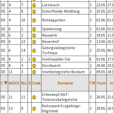
DE
4
7
Lattbusch
3
22.05.
17.
DE
4
8
Schorfheide-Wildfang
3
15.05.
15.
DE
4
10
Rotkäppchen
3
01.06.
01.
DE
6
1
Spiekeroog
2
02.06.
02.
DE
6
2
Neuwerk
2
18.05.
11.
DE
6
12
Neuenhof
3
13.06.
16.
Gebirgsbelegstelle
DE
6
14
3
25.05.
06.
Torfhaus
DE
8
1
2
Greifswalder Oie
6
02.06.
17.
DE
8
3
Dornbusch
2
26.06.
23.
DE
11
3
Inselbelegstelle Borkum
2
09.05.
18.
C
▼
ASSOC
No.
D
Code
Surname
TM
from
t
Erbeskopf AGT-
DE
11
11
3
26.05.
21.
Toleranzbelegstelle
Naturpark Erzgebirge-
DE
13
9
3
29.05.
10.
Vogtland