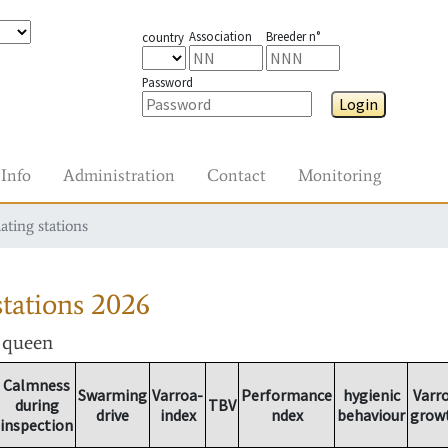
Association
Breeder n°
country
Password
Login
Info
Administration
Contact
Monitoring
ating stations
tations
2026
r queen
Calmness
Swarming
Varroa-
Performance
hygienic
Varr
during
TBV
drive
index
ndex
behaviour
grow
inspection