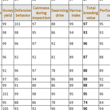
Calmness
Total
Honey
Defensive
Swarming
Varroa-
Perfo
e
during
breeding
yield
behavior
drive
index
n
inspection
value
99
101
97
88
99
97
95
98
98
95
86
94
93
93
99
96
97
92
98
96
95
96
92
92
81
89
87
88
92
96
97
78
89
88
89
97
95
94
86
88
89
92
99
91
88
86
89
88
89
101
99
98
90
95
95
96
95
88
86
78
69
74
84
105
93
92
90
89
90
94