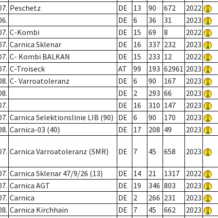
07.
Peschetz
DE
13
90
672
2022
06.
DE
6
36
31
2023
07.
C-Kombi
DE
15
69
8
2022
07.
Carnica Sklenar
DE
16
337
232
2023
07.
C- Kombi BALKAN
DE
15
233
12
2022
07.
C-Troiseck
AT
99
193
62961
2023
08.
C- Varroatoleranz
DE
6
90
167
2023
08.
DE
2
293
66
2023
07.
DE
16
310
147
2023
07.
Carnica Selektionslinie LIB (90)
DE
6
90
170
2023
08.
Carnica-03 (40)
DE
17
208
49
2023
07.
Carnica Varroatoleranz (SMR)
DE
7
45
658
2023
07.
Carnica Sklenar 47/9/26 (13)
DE
14
21
1317
2022
07.
Carnica AGT
DE
19
346
803
2023
07.
Carnica
DE
2
266
231
2023
08.
Carnica Kirchhain
DE
7
45
662
2023