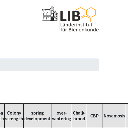
oa
Colony
spring
over-
Chalk-
CBP
Nosemosis
th
strength
development
wintering
brood