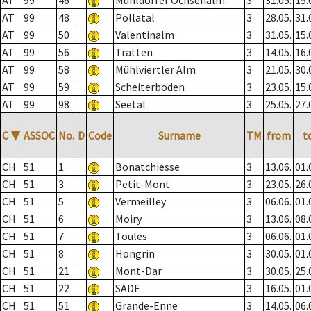
AT
99
46
Mühldorfer Ochsenalm
3
31.05.
15.
AT
99
48
Pöllatal
3
28.05.
31.
AT
99
50
Valentinalm
3
31.05.
15.
AT
99
56
Tratten
3
14.05.
16.
AT
99
58
Mühlviertler Alm
3
21.05.
30.
AT
99
59
Scheiterboden
3
23.05.
15.
AT
99
98
Seetal
3
25.05.
27.
C
▼
ASSOC
No.
D
Code
Surname
TM
from
t
CH
51
1
Bonatchiesse
3
13.06.
01.
CH
51
3
Petit-Mont
3
23.05.
26.
CH
51
5
Vermeilley
3
06.06.
01.
CH
51
6
Moiry
3
13.06.
08.
CH
51
7
Toules
3
06.06.
01.
CH
51
8
Hongrin
3
30.05.
01.
CH
51
21
Mont-Dar
3
30.05.
25.
CH
51
22
SADE
3
16.05.
01.
CH
51
51
Grande-Enne
3
14.05.
06.