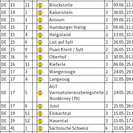
DE
13
11
Blockstelle
3
09.06.
21.
DE
14
1
Kaiserstein
3
30.05.
27.
DE
15
1
Amrum
2
09.06.
21.
DE
15
3
Hamburger Hallig
2
06.06.
11.
DE
15
4
Helgoland
2
13.05.
31.
DE
15
6
List auf Sylt
2
26.05.
20.
DE
15
9
Puan Klent / Sylt
2
26.05.
15.
DE
16
9
Oberhof
3
30.05.
01.
DE
16
11
Kieferle
3
06.06.
25.
DE
17
3
Wangerooge
2
24.05.
29.
DE
17
4
Langeoog
2
31.05.
09.
AGT
DE
17
5
Varroatoleranzbelegstelle
2
24.05.
26.
Norderney (70)
DE
17
6
Juist
2
25.05.
26.
DE
19
51
Eisbachtal
3
15.05.
21.
DE
19
52
Hasental
3
15.05.
17.
DE
41
1
Sächsische Schweiz
6
31.05.
05.