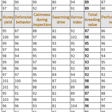
96
90
90
80
94
89
87
97
92
92
87
91
89
90
Calmness
Total
Honey
Defensive
Swarming
Varroa-
Perfo
e
during
breeding
yield
behavior
drive
index
n
inspection
value
95
87
88
82
92
87
86
100
99
97
86
102
98
95
99
96
98
93
95
95
96
97
94
95
90
90
90
93
98
94
95
93
92
92
94
99
99
97
90
92
93
95
98
96
98
91
92
93
95
97
97
95
84
94
92
92
101
100
99
87
101
98
96
101
91
88
83
89
88
89
95
91
92
82
89
87
88
103
99
98
91
95
96
97
96
96
93
81
104
96
90