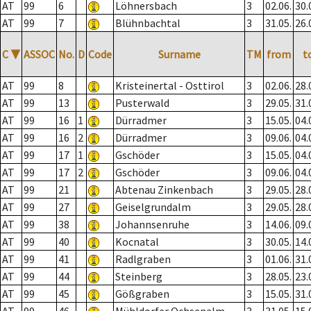
AT
99
6
Löhnersbach
3
02.06.
30.
AT
99
7
Blühnbachtal
3
31.05.
26.
C
▼
ASSOC
No.
D
Code
Surname
TM
from
t
AT
99
8
Kristeinertal - Osttirol
3
02.06.
28.
AT
99
13
Pusterwald
3
29.05.
31.
AT
99
16
1
Dürradmer
3
15.05.
04.
AT
99
16
2
Dürradmer
3
09.06.
04.
AT
99
17
1
Gschöder
3
15.05.
04.
AT
99
17
2
Gschöder
3
09.06.
04.
AT
99
21
Abtenau Zinkenbach
3
29.05.
28.
AT
99
27
Geiselgrundalm
3
29.05.
28.
AT
99
38
Johannsenruhe
3
14.06.
09.
AT
99
40
Kocnatal
3
30.05.
14.
AT
99
41
Radlgraben
3
01.06.
31.
AT
99
44
Steinberg
3
28.05.
23.
AT
99
45
Gößgraben
3
15.05.
31.