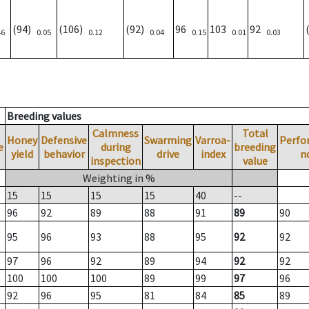
(94)
(106)
(92)
96
103
92
46
0.05
0.12
0.04
0.15
0.01
0.03
Breeding values
Calmness
Total
Honey
Defensive
Swarming
Varroa-
Perfo
e
during
breeding
yield
behavior
drive
index
n
inspection
value
Weighting in %
15
15
15
15
40
--
96
92
89
88
91
89
90
95
96
93
88
95
92
92
97
96
92
89
94
92
92
100
100
100
89
99
97
96
92
96
95
81
84
85
89