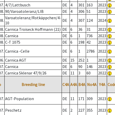
07.
4/7/Lattbusch
DE
4
301
163
2023
08.
90/Varoatoleranz/LIB
DE
4
306
51
2023
Varoatoleranz/Rotkäppchen/4-
08.
DE
4
307
124
2024
10
08.
Carnica Troiseck Hoffmann (21)
DE
6
36
31
2023
08.
Carnica
DE
6
1
736
2023
08.
C-T 1075
DE
6
198
42
2023
07.
Carnica -Celle
DE
6
1
2786
2022
06.
Carnica AGT
DE
15
252
1
2023
07.
Carnica
DE
6
90
146
2023
07.
Carnica Sklenar 47/9/26
DE
11
3
60
2022
o
Breeding line
C4A
A4A
B4A
No4A
Y4A
Cod
07.
AGT-Population
DE
11
171
309
2023
07.
Peschetz
DE
2
227
355
2023