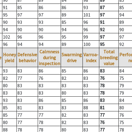
90
87
89
84
98
89
85
91
85
86
86
93
87
85
95
97
97
89
101
97
94
90
93
93
85
96
91
89
94
90
90
94
96
92
90
102
96
96
95
99
97
97
96
94
94
89
100
95
92
Calmness
Total
Honey
Defensive
Swarming
Varroa-
Perfo
e
during
breeding
yield
behavior
drive
index
n
inspection
value
93
83
86
85
86
83
84
82
77
76
82
83
76
75
80
83
83
83
83
78
79
83
83
83
80
83
78
79
93
83
86
85
86
83
84
85
81
83
83
88
81
80
85
77
77
82
83
77
76
80
77
78
82
83
76
75
88
78
78
80
83
77
78