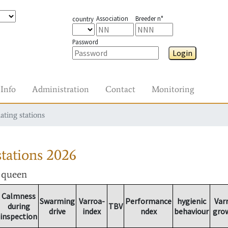
Association
Breeder n°
country
Password
Login
Info
Administration
Contact
Monitoring
ating stations
tations
2026
r queen
Calmness
Swarming
Varroa-
Performance
hygienic
Var
during
TBV
drive
index
ndex
behaviour
gro
inspection