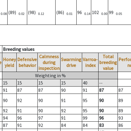
)
(89)
(98)
(86)
96
102
99
0.08
0.02
0.12
0.01
0.14
0.00
0.05
Breeding values
Calmness
Total
Honey
Defensive
Swarming
Varroa-
Perfo
e
during
breeding
yield
behavior
drive
index
n
inspection
value
Weighting in %
15
15
15
15
40
--
91
87
87
90
91
87
87
90
92
90
91
95
90
89
92
91
90
92
95
90
89
94
96
97
91
99
96
93
87
91
92
84
84
83
86