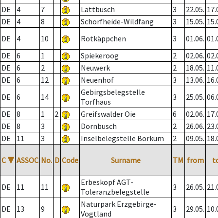
DE
4
7
Lattbusch
3
22.05.
17.
DE
4
8
Schorfheide-Wildfang
3
15.05.
15.
DE
4
10
Rotkäppchen
3
01.06.
01.
DE
6
1
Spiekeroog
2
02.06.
02.
DE
6
2
Neuwerk
2
18.05.
11.
DE
6
12
Neuenhof
3
13.06.
16.
Gebirgsbelegstelle
DE
6
14
3
25.05.
06.
Torfhaus
DE
8
1
2
Greifswalder Oie
6
02.06.
17.
DE
8
3
Dornbusch
2
26.06.
23.
DE
11
3
Inselbelegstelle Borkum
2
09.05.
18.
C
▼
ASSOC
No.
D
Code
Surname
TM
from
t
Erbeskopf AGT-
DE
11
11
3
26.05.
21.
Toleranzbelegstelle
Naturpark Erzgebirge-
DE
13
9
3
29.05.
10.
Vogtland