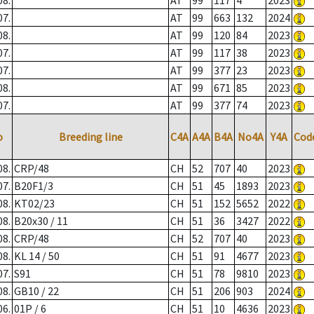
08.
AT
99
117
4
2023
07.
AT
99
663
132
2024
08.
AT
99
120
84
2023
07.
AT
99
117
38
2023
07.
AT
99
377
23
2023
08.
AT
99
671
85
2023
07.
AT
99
377
74
2023
o
Breeding line
C4A
A4A
B4A
No4A
Y4A
Cod
08.
CRP/48
CH
52
707
40
2023
07.
B20F1/3
CH
51
45
1893
2023
08.
KT02/23
CH
51
152
5652
2022
08.
B20x30 / 11
CH
51
36
3427
2022
08.
CRP/48
CH
52
707
40
2023
08.
KL 14 / 50
CH
51
91
4677
2023
07.
S91
CH
51
78
9810
2023
08.
GB10 / 22
CH
51
206
903
2024
06.
01P / 6
CH
51
10
4636
2023