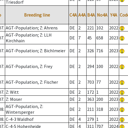
Triesdorf
o
Breeding line
C4A
A4A
B4A
No4A
Y4A
Cod
07.
AGT-Population; Z: Ahrens
DE
2
221
102
2022
AGT-Population; Z: LLH
07.
DE
7
45
658
2023
Kirchhain
07.
AGT-Population; Z: Bichlmeier
DE
2
326
716
2023
07.
AGT-Population, Z: Frey
DE
2
294
100
2022
07.
AGT-Population, Z: Fischer
DE
2
703
77
2022
07.
Z: Witt
DE
2
172
1
2022
07.
Z: Moser
DE
2
363
200
2023
AGT-Population, Z:
08.
DE
2
211
318
2023
Wintersperger
08.
C-4-3 Waldhof
DE
4
279
1
2022
07.
C-4-5 Hohenheide
DE
4
311
707
2024