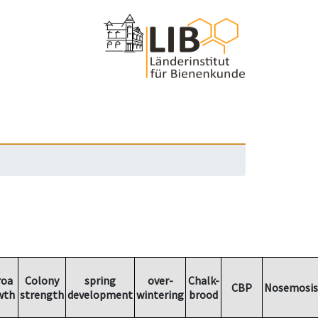
roa
Colony
spring
over-
Chalk-
CBP
Nosemosis
wth
strength
development
wintering
brood