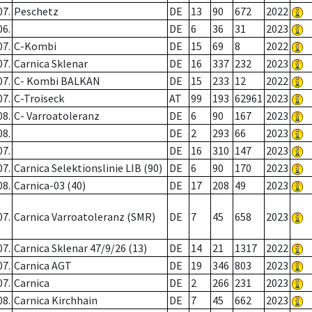
07.
Peschetz
DE
13
90
672
2022
06.
DE
6
36
31
2023
07.
C-Kombi
DE
15
69
8
2022
07.
Carnica Sklenar
DE
16
337
232
2023
07.
C- Kombi BALKAN
DE
15
233
12
2022
07.
C-Troiseck
AT
99
193
62961
2023
08.
C- Varroatoleranz
DE
6
90
167
2023
08.
DE
2
293
66
2023
07.
DE
16
310
147
2023
07.
Carnica Selektionslinie LIB (90)
DE
6
90
170
2023
08.
Carnica-03 (40)
DE
17
208
49
2023
07.
Carnica Varroatoleranz (SMR)
DE
7
45
658
2023
07.
Carnica Sklenar 47/9/26 (13)
DE
14
21
1317
2022
07.
Carnica AGT
DE
19
346
803
2023
07.
Carnica
DE
2
266
231
2023
08.
Carnica Kirchhain
DE
7
45
662
2023