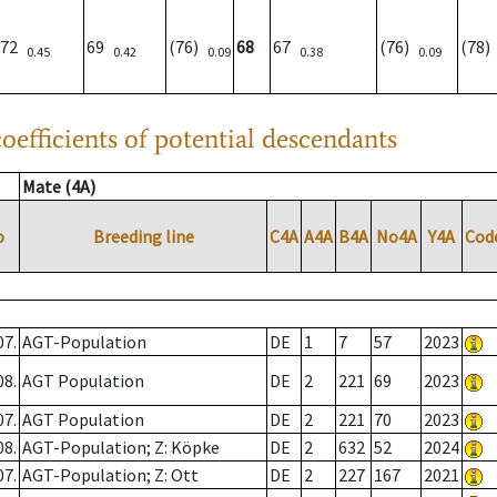
72
69
(76)
68
67
(76)
(78
0.45
0.42
0.09
0.38
0.09
oefficients of potential descendants
Mate (4A)
o
Breeding line
C4A
A4A
B4A
No4A
Y4A
Cod
07.
AGT-Population
DE
1
7
57
2023
08.
AGT Population
DE
2
221
69
2023
07.
AGT Population
DE
2
221
70
2023
08.
AGT-Population; Z: Köpke
DE
2
632
52
2024
07.
AGT-Population; Z: Ott
DE
2
227
167
2021