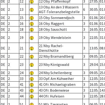
DE
2
12
12 Oby. Pfaffenkopf
3
27.05.
01.
13 Oby. An den 3 Wassern
DE
2
13
6
30.05.
01.
AGT-Toleranzbelegstelle
DE
2
15
15 Oby. Sonnwendjoch
3
01.06.
20.
DE
2
16
16 Oby. Raggert
3
01.06.
01.
DE
2
18
18 Oby. Sauschütt
3
16.05.
01.
DE
2
19
19 Oby. Wendelstein
3
22.05.
31.
21 Nby. Rachel-
DE
2
21
3
13.05.
08.
Diensthütte
DE
2
22
22 Nby Bramandlberg
3
09.05.
25.
DE
2
23
23 Nby Königswald
3
29.04.
15.
DE
2
24
24 Nby Schellenberg
3
09.05.
25.
DE
2
33
33 Opf. Am Kühweiher
3
12.05.
10.
DE
2
41
41 Ofr. Michaelsgraben
3
16.05.
25.
DE
2
43
43 Ofr. Bodenwiese
3
12.05.
14.
DE
2
44
44 Ofr. Hufeisen
3
22.05.
28.
DE
2
51
51 Mfr. Tiergarten
3
06.05.
31.