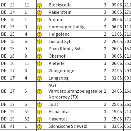
DE
13
11
Blockstelle
3
09.06.
21.
DE
14
1
Kaiserstein
3
30.05.
27.
DE
15
1
Amrum
2
09.06.
21.
DE
15
3
Hamburger Hallig
2
06.06.
11.
DE
15
4
Helgoland
2
13.05.
31.
DE
15
6
List auf Sylt
2
26.05.
20.
DE
15
9
Puan Klent / Sylt
2
26.05.
15.
DE
16
9
Oberhof
3
30.05.
01.
DE
16
11
Kieferle
3
06.06.
25.
DE
17
3
Wangerooge
2
24.05.
29.
DE
17
4
Langeoog
2
31.05.
09.
AGT
DE
17
5
Varroatoleranzbelegstelle
2
24.05.
26.
Norderney (70)
DE
17
6
Juist
2
25.05.
26.
DE
19
51
Eisbachtal
3
15.05.
21.
DE
19
52
Hasental
3
15.05.
17.
DE
41
1
Sächsische Schweiz
6
31.05.
05.