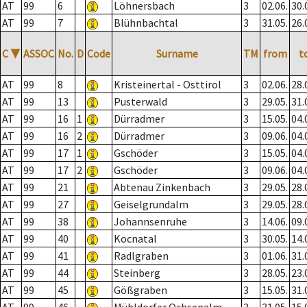
AT
99
6
Löhnersbach
3
02.06.
30.
AT
99
7
Blühnbachtal
3
31.05.
26.
C
▼
ASSOC
No.
D
Code
Surname
TM
from
t
AT
99
8
Kristeinertal - Osttirol
3
02.06.
28.
AT
99
13
Pusterwald
3
29.05.
31.
AT
99
16
1
Dürradmer
3
15.05.
04.
AT
99
16
2
Dürradmer
3
09.06.
04.
AT
99
17
1
Gschöder
3
15.05.
04.
AT
99
17
2
Gschöder
3
09.06.
04.
AT
99
21
Abtenau Zinkenbach
3
29.05.
28.
AT
99
27
Geiselgrundalm
3
29.05.
28.
AT
99
38
Johannsenruhe
3
14.06.
09.
AT
99
40
Kocnatal
3
30.05.
14.
AT
99
41
Radlgraben
3
01.06.
31.
AT
99
44
Steinberg
3
28.05.
23.
AT
99
45
Gößgraben
3
15.05.
31.