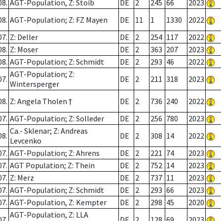
08.
AGT-Population, Z: Stoib
DE
2
245
66
2023
08.
AGT-Population; Z: FZ Mayen
DE
11
1
1330
2022
07.
Z: Deller
DE
2
254
117
2022
08.
Z: Moser
DE
2
363
207
2023
08.
AGT-Population; Z: Schmidt
DE
2
293
46
2022
AGT-Population; Z:
07.
DE
2
211
318
2023
Wintersperger
08.
Z: Angela Tholen †
DE
2
736
240
2022
07.
AGT-Population; Z: Solleder
DE
2
256
780
2023
Ca.- Sklenar; Z: Andreas
08.
DE
2
308
14
2022
Levcenko
07.
AGT-Population; Z: Ahrens
DE
2
221
74
2023
07.
AGT Population; Z: Thein
DE
2
752
14
2023
07.
Z: Merz
DE
2
737
11
2023
07.
AGT-Population; Z: Schmidt
DE
2
293
66
2023
07.
AGT-Population, Z: Kempter
DE
2
298
45
2020
AGT-Population, Z: LLA
07.
DE
2
128
69
2023