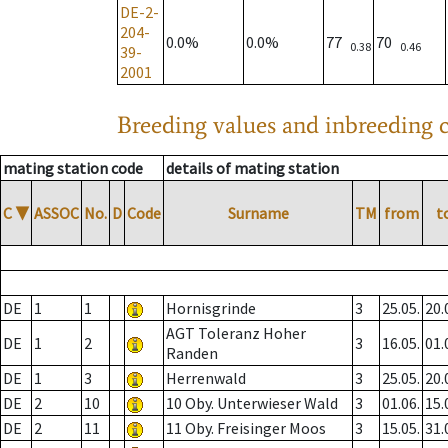
DE-2-
204-
0.0%
0.0%
77
70
0.38
0.46
39-
2001
Breeding values and inbreeding c
mating station code
details of mating station
C
▼
ASSOC
No.
D
Code
Surname
TM
from
t
DE
1
1
Hornisgrinde
3
25.05.
20.
AGT Toleranz Hoher
DE
1
2
3
16.05.
01.
Randen
DE
1
3
Herrenwald
3
25.05.
20.
DE
2
10
10 Oby. Unterwieser Wald
3
01.06.
15.
DE
2
11
11 Oby. Freisinger Moos
3
15.05.
31.