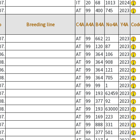
07.
IT
20
68
1013
2024
07.
AT
99
400
745
2023
o
Breeding line
C4A
A4A
B4A
No4A
Y4A
Cod
07.
AT
99
662
21
2023
07.
AT
99
120
87
2023
06.
AT
99
364
106
2023
08.
AT
99
364
908
2023
06.
AT
99
364
121
2022
08.
AT
99
364
705
2023
07.
AT
99
99
1
2023
07.
AT
99
193
62459
2023
08.
AT
99
377
92
2023
08.
AT
99
193
63000
2023
07.
AT
99
169
223
2023
07.
AT
99
888
331
2023
07.
AT
99
377
501
2023