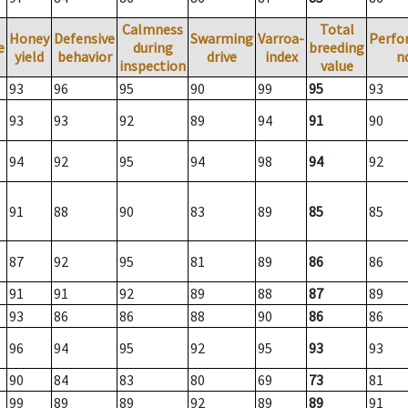
Calmness
Total
Honey
Defensive
Swarming
Varroa-
Perfo
e
during
breeding
yield
behavior
drive
index
n
inspection
value
93
96
95
90
99
95
93
93
93
92
89
94
91
90
94
92
95
94
98
94
92
91
88
90
83
89
85
85
87
92
95
81
89
86
86
91
91
92
89
88
87
89
93
86
86
88
90
86
86
96
94
95
92
95
93
93
90
84
83
80
69
73
81
99
89
89
92
89
89
91