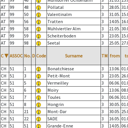
AT
99
46
Mühldorfer Ochsenalm
3
31.05.
15.
AT
99
48
Pöllatal
3
28.05.
31.
AT
99
50
Valentinalm
3
31.05.
15.
AT
99
56
Tratten
3
14.05.
16.
AT
99
58
Mühlviertler Alm
3
21.05.
30.
AT
99
59
Scheiterboden
3
23.05.
15.
AT
99
98
Seetal
3
25.05.
27.
C
▼
ASSOC
No.
D
Code
Surname
TM
from
t
CH
51
1
Bonatchiesse
3
13.06.
01.
CH
51
3
Petit-Mont
3
23.05.
26.
CH
51
5
Vermeilley
3
06.06.
01.
CH
51
6
Moiry
3
13.06.
08.
CH
51
7
Toules
3
06.06.
01.
CH
51
8
Hongrin
3
30.05.
01.
CH
51
21
Mont-Dar
3
30.05.
25.
CH
51
22
SADE
3
16.05.
01.
CH
51
51
Grande-Enne
3
14.05.
06.