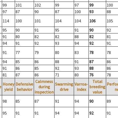
99
101
102
99
97
99
100
97
87
90
87
100
93
88
114
100
101
104
104
106
105
95
90
91
95
91
90
92
91
80
82
82
88
82
81
94
91
92
93
94
92
91
91
77
79
80
83
78
78
94
85
86
88
91
87
86
91
86
85
92
93
88
86
81
87
86
71
80
76
78
Calmness
Total
Honey
Defensive
Swarming
Varroa-
Perfo
e
during
breeding
yield
behavior
drive
index
n
inspection
value
98
85
87
91
94
90
89
95
91
91
94
94
92
91