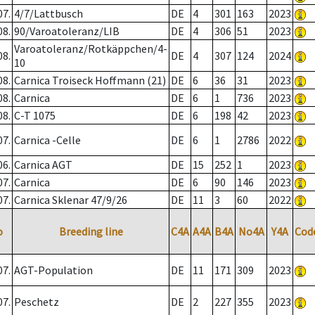
07.
4/7/Lattbusch
DE
4
301
163
2023
08.
90/Varoatoleranz/LIB
DE
4
306
51
2023
Varoatoleranz/Rotkäppchen/4-
08.
DE
4
307
124
2024
10
08.
Carnica Troiseck Hoffmann (21)
DE
6
36
31
2023
08.
Carnica
DE
6
1
736
2023
08.
C-T 1075
DE
6
198
42
2023
07.
Carnica -Celle
DE
6
1
2786
2022
06.
Carnica AGT
DE
15
252
1
2023
07.
Carnica
DE
6
90
146
2023
07.
Carnica Sklenar 47/9/26
DE
11
3
60
2022
o
Breeding line
C4A
A4A
B4A
No4A
Y4A
Cod
07.
AGT-Population
DE
11
171
309
2023
07.
Peschetz
DE
2
227
355
2023