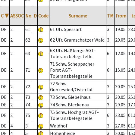
C
▼
ASSOC
No.
D
Code
Surname
TM
from
t
DE
2
61
61 Ufr. Spessart
3
19.05.
28.
DE
2
62
62 Ufr. Gramschatzer Wald
3
20.05.
29.
63 Ufr. Haßberge AGT-
DE
2
63
6
12.05.
14.
Toleranzbelegstelle
71 Schw. Scheppacher
DE
2
71
Forst AGT-
6
15.05.
24.
Toleranzbelegstelle
72 Schw.
DE
2
72
3
30.05.
25.
Gunzesried/Ostertal
DE
2
73
73 Schw. Giebelhaus
3
30.05.
25.
DE
2
74
74 Schw. Bleckenau
3
29.05.
17.
75 Schw. Hochgrat AGT-
DE
2
75
6
23.05.
01.
Toleranzbelegstelle
DE
4
3
Waldhof
3
27.05.
01.
DE
4
5
Hohenheide
3
20.05.
15.