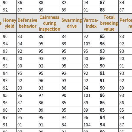
90
86
88
82
94
87
84
92
87
89
89
91
88
87
Calmness
Total
Honey
Defensive
Swarming
Varroa-
Perfo
e
during
breeding
yield
behavior
drive
index
n
inspection
value
90
83
85
84
92
85
83
94
94
95
89
103
96
92
93
92
95
95
95
93
93
92
90
93
92
90
89
90
93
90
92
95
92
90
91
94
95
95
92
92
91
93
93
92
96
93
92
91
92
92
93
93
86
94
90
89
95
96
97
90
101
96
93
96
87
86
85
89
86
86
90
87
89
85
89
85
85
97
95
95
94
96
94
94
91
91
91
84
104
94
87