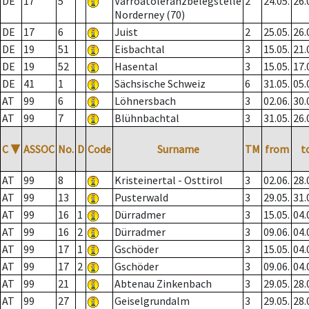
DE
17
5
Varroatoleranzbelegstelle
2
24.05.
26.
Norderney (70)
DE
17
6
Juist
2
25.05.
26.
DE
19
51
Eisbachtal
3
15.05.
21.
DE
19
52
Hasental
3
15.05.
17.
DE
41
1
Sächsische Schweiz
6
31.05.
05.
AT
99
6
Löhnersbach
3
02.06.
30.
AT
99
7
Blühnbachtal
3
31.05.
26.
C
▼
ASSOC
No.
D
Code
Surname
TM
from
t
AT
99
8
Kristeinertal - Osttirol
3
02.06.
28.
AT
99
13
Pusterwald
3
29.05.
31.
AT
99
16
1
Dürradmer
3
15.05.
04.
AT
99
16
2
Dürradmer
3
09.06.
04.
AT
99
17
1
Gschöder
3
15.05.
04.
AT
99
17
2
Gschöder
3
09.06.
04.
AT
99
21
Abtenau Zinkenbach
3
29.05.
28.
AT
99
27
Geiselgrundalm
3
29.05.
28.