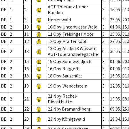
AGT Toleranz Hoher
DE
1
2
3
16.05.
01.
Randen
DE
1
3
Herrenwald
3
25.05.
20.
DE
2
10
10 Oby. Unterwieser Wald
3
01.06.
15.
DE
2
11
11 Oby. Freisinger Moos
3
15.05.
31.
DE
2
12
12 Oby. Pfaffenkopf
3
27.05.
01.
13 Oby. An den 3 Wassern
DE
2
13
6
30.05.
01.
AGT-Toleranzbelegstelle
DE
2
15
15 Oby. Sonnwendjoch
3
01.06.
20.
DE
2
16
16 Oby. Raggert
3
01.06.
01.
DE
2
18
18 Oby. Sauschütt
3
16.05.
01.
DE
2
19
19 Oby. Wendelstein
3
22.05.
31.
21 Nby. Rachel-
DE
2
21
3
13.05.
08.
Diensthütte
DE
2
22
22 Nby Bramandlberg
3
09.05.
25.
DE
2
23
23 Nby Königswald
3
29.04.
15.