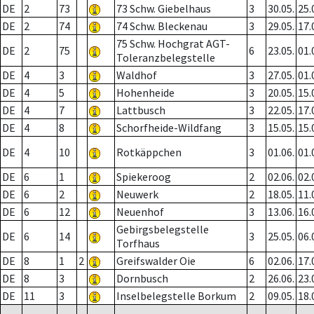
DE
2
73
73 Schw. Giebelhaus
3
30.05.
25.
DE
2
74
74 Schw. Bleckenau
3
29.05.
17.
75 Schw. Hochgrat AGT-
DE
2
75
6
23.05.
01.
Toleranzbelegstelle
DE
4
3
Waldhof
3
27.05.
01.
DE
4
5
Hohenheide
3
20.05.
15.
DE
4
7
Lattbusch
3
22.05.
17.
DE
4
8
Schorfheide-Wildfang
3
15.05.
15.
DE
4
10
Rotkäppchen
3
01.06.
01.
DE
6
1
Spiekeroog
2
02.06.
02.
DE
6
2
Neuwerk
2
18.05.
11.
DE
6
12
Neuenhof
3
13.06.
16.
Gebirgsbelegstelle
DE
6
14
3
25.05.
06.
Torfhaus
DE
8
1
2
Greifswalder Oie
6
02.06.
17.
DE
8
3
Dornbusch
2
26.06.
23.
DE
11
3
Inselbelegstelle Borkum
2
09.05.
18.