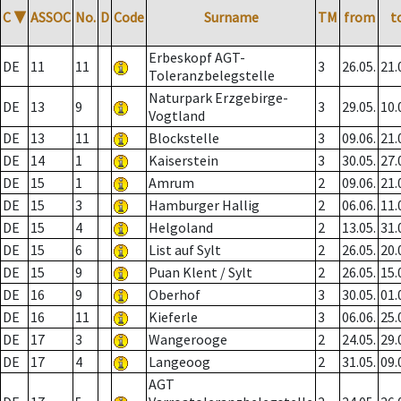
C
▼
ASSOC
No.
D
Code
Surname
TM
from
t
Erbeskopf AGT-
DE
11
11
3
26.05.
21.
Toleranzbelegstelle
Naturpark Erzgebirge-
DE
13
9
3
29.05.
10.
Vogtland
DE
13
11
Blockstelle
3
09.06.
21.
DE
14
1
Kaiserstein
3
30.05.
27.
DE
15
1
Amrum
2
09.06.
21.
DE
15
3
Hamburger Hallig
2
06.06.
11.
DE
15
4
Helgoland
2
13.05.
31.
DE
15
6
List auf Sylt
2
26.05.
20.
DE
15
9
Puan Klent / Sylt
2
26.05.
15.
DE
16
9
Oberhof
3
30.05.
01.
DE
16
11
Kieferle
3
06.06.
25.
DE
17
3
Wangerooge
2
24.05.
29.
DE
17
4
Langeoog
2
31.05.
09.
AGT