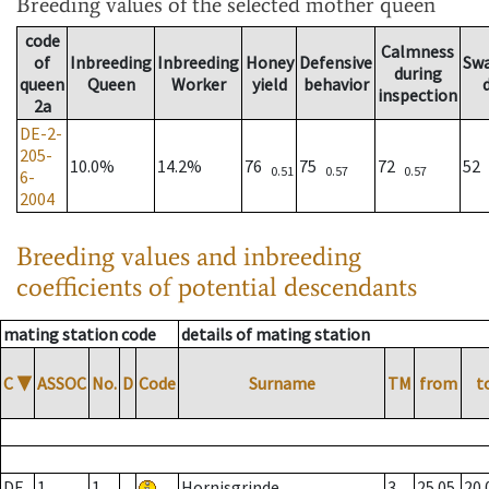
Breeding values
of the selected mother queen
code
Calmness
of
Inbreeding
Inbreeding
Honey
Defensive
Sw
during
queen
Queen
Worker
yield
behavior
inspection
2a
DE-2-
205-
10.0%
14.2%
76
75
72
52
0.51
0.57
0.57
6-
2004
Breeding values and inbreeding
coefficients of potential descendants
mating station code
details of mating station
C
▼
ASSOC
No.
D
Code
Surname
TM
from
t
DE
1
1
Hornisgrinde
3
25.05.
20.