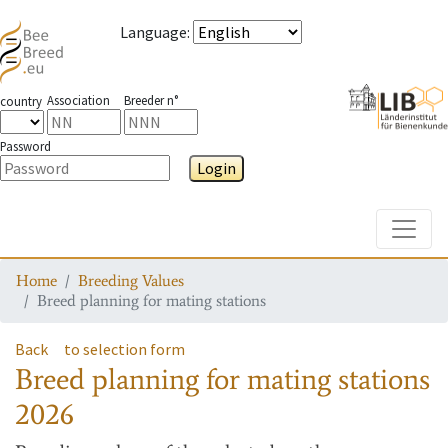
Language
:
Association
Breeder n°
country
Password
Login
Toggle
Home
Breeding Values
Breed planning for mating stations
Back
to selection form
Breed planning for mating stations
2026