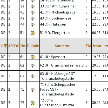
DE
2
24
24 Nby Schellenberg
3
09.05.
25.
DE
2
33
33 Opf. Am Kühweiher
3
12.05.
10.
DE
2
41
41 Ofr. Michaelsgraben
3
16.05.
25.
DE
2
43
43 Ofr. Bodenwiese
3
12.05.
14.
DE
2
44
44 Ofr. Hufeisen
3
22.05.
28.
DE
2
51
51 Mfr. Tiergarten
3
06.05.
31.
C
▼
ASSOC
No.
D
Code
Surname
TM
from
t
DE
2
61
61 Ufr. Spessart
3
19.05.
28.
DE
2
62
62 Ufr. Gramschatzer Wald
3
20.05.
29.
63 Ufr. Haßberge AGT-
DE
2
63
6
12.05.
14.
Toleranzbelegstelle
71 Schw. Scheppacher
DE
2
71
Forst AGT-
6
15.05.
24.
Toleranzbelegstelle
72 Schw.
DE
2
72
3
30.05.
25.
Gunzesried/Ostertal