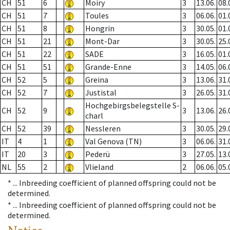
CH
51
6
Moiry
3
13.06.
08.
CH
51
7
Toules
3
06.06.
01.
CH
51
8
Hongrin
3
30.05.
01.
CH
51
21
Mont-Dar
3
30.05.
25.
CH
51
22
SADE
3
16.05.
01.
CH
51
51
Grande-Enne
3
14.05.
06.
CH
52
5
Greina
3
13.06.
31.
CH
52
7
Justistal
3
26.05.
31.
Hochgebirgsbelegstelle S-
CH
52
9
3
13.06.
26.
charl
CH
52
39
Nessleren
3
30.05.
29.
IT
4
1
Val Genova (TN)
3
06.06.
31.
IT
20
3
Pederü
3
27.05.
13.
NL
55
2
Vlieland
2
06.06.
05.
* ...
Inbreeding coefficient of planned offspring could not be
determined.
* ...
Inbreeding coefficient of planned offspring could not be
determined.