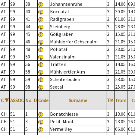
AT
99
38
Johannsenruhe
3
14.06.
09.
AT
99
40
Kocnatal
3
30.05.
14.
AT
99
41
Radlgraben
3
01.06.
31.
AT
99
44
Steinberg
3
28.05.
23.
AT
99
45
Gößgraben
3
15.05.
31.
AT
99
46
Mühldorfer Ochsenalm
3
31.05.
15.
AT
99
48
Pöllatal
3
28.05.
31.
AT
99
50
Valentinalm
3
31.05.
15.
AT
99
56
Tratten
3
14.05.
16.
AT
99
58
Mühlviertler Alm
3
21.05.
30.
AT
99
59
Scheiterboden
3
23.05.
15.
AT
99
98
Seetal
3
25.05.
27.
C
▼
ASSOC
No.
D
Code
Surname
TM
from
t
CH
51
1
Bonatchiesse
3
13.06.
01.
CH
51
3
Petit-Mont
3
23.05.
26.
CH
51
5
Vermeilley
3
06.06.
01.