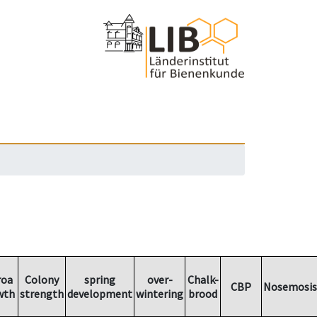
roa
Colony
spring
over-
Chalk-
CBP
Nosemosis
wth
strength
development
wintering
brood