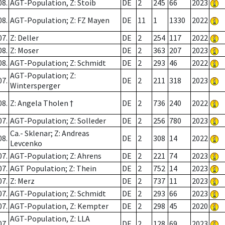
08.
AGT-Population, Z: Stoib
DE
2
245
66
2023
08.
AGT-Population; Z: FZ Mayen
DE
11
1
1330
2022
07.
Z: Deller
DE
2
254
117
2022
08.
Z: Moser
DE
2
363
207
2023
08.
AGT-Population; Z: Schmidt
DE
2
293
46
2022
AGT-Population; Z:
07.
DE
2
211
318
2023
Wintersperger
08.
Z: Angela Tholen †
DE
2
736
240
2022
07.
AGT-Population; Z: Solleder
DE
2
256
780
2023
Ca.- Sklenar; Z: Andreas
08.
DE
2
308
14
2022
Levcenko
07.
AGT-Population; Z: Ahrens
DE
2
221
74
2023
07.
AGT Population; Z: Thein
DE
2
752
14
2023
07.
Z: Merz
DE
2
737
11
2023
07.
AGT-Population; Z: Schmidt
DE
2
293
66
2023
07.
AGT-Population, Z: Kempter
DE
2
298
45
2020
AGT-Population, Z: LLA
07.
DE
2
128
69
2023