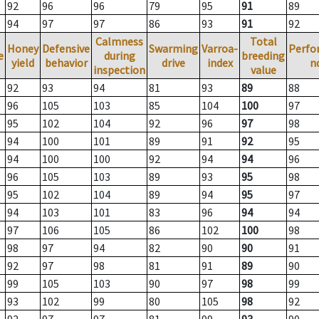
92
96
96
79
95
91
89
94
97
97
86
93
91
92
Calmness
Total
Honey
Defensive
Swarming
Varroa-
Perfo
e
during
breeding
yield
behavior
drive
index
n
inspection
value
92
93
94
81
93
89
88
96
105
103
85
104
100
97
95
102
104
92
96
97
98
94
100
101
89
91
92
95
94
100
100
92
94
94
96
96
105
103
89
93
95
98
95
102
104
89
94
95
97
94
103
101
83
96
94
94
97
106
105
86
102
100
98
98
97
94
82
90
90
91
92
97
98
81
91
89
90
99
105
103
90
97
98
99
93
102
99
80
105
98
92