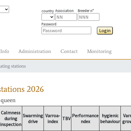
Association
Breeder n°
country
Password
Login
Info
Administration
Contact
Monitoring
ating stations
tations
2026
r queen
Calmness
Swarming
Varroa-
Performance
hygienic
Var
during
TBV
drive
index
ndex
behaviour
gro
inspection