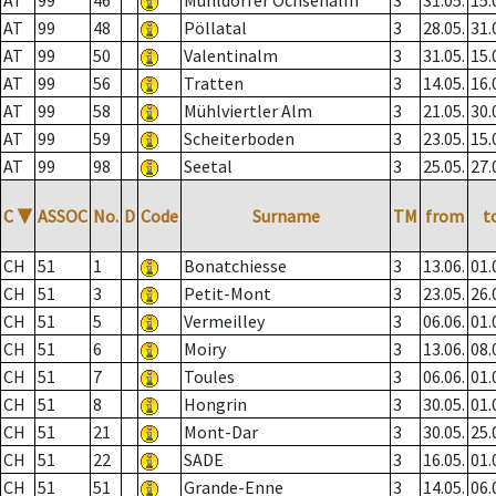
AT
99
46
Mühldorfer Ochsenalm
3
31.05.
15.
AT
99
48
Pöllatal
3
28.05.
31.
AT
99
50
Valentinalm
3
31.05.
15.
AT
99
56
Tratten
3
14.05.
16.
AT
99
58
Mühlviertler Alm
3
21.05.
30.
AT
99
59
Scheiterboden
3
23.05.
15.
AT
99
98
Seetal
3
25.05.
27.
C
▼
ASSOC
No.
D
Code
Surname
TM
from
t
CH
51
1
Bonatchiesse
3
13.06.
01.
CH
51
3
Petit-Mont
3
23.05.
26.
CH
51
5
Vermeilley
3
06.06.
01.
CH
51
6
Moiry
3
13.06.
08.
CH
51
7
Toules
3
06.06.
01.
CH
51
8
Hongrin
3
30.05.
01.
CH
51
21
Mont-Dar
3
30.05.
25.
CH
51
22
SADE
3
16.05.
01.
CH
51
51
Grande-Enne
3
14.05.
06.