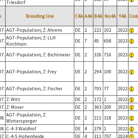
Triesdorf
o
Breeding line
C4A
A4A
B4A
No4A
Y4A
Cod
07.
AGT-Population; Z: Ahrens
DE
2
221
102
2022
AGT-Population; Z: LLH
07.
DE
7
45
658
2023
Kirchhain
07.
AGT-Population; Z: Bichlmeier
DE
2
326
716
2023
07.
AGT-Population, Z: Frey
DE
2
294
100
2022
07.
AGT-Population, Z: Fischer
DE
2
703
77
2022
07.
Z: Witt
DE
2
172
1
2022
07.
Z: Moser
DE
2
363
200
2023
AGT-Population, Z:
08.
DE
2
211
318
2023
Wintersperger
08.
C-4-3 Waldhof
DE
4
279
1
2022
07.
C-4-5 Hohenheide
DE
4
311
707
2024