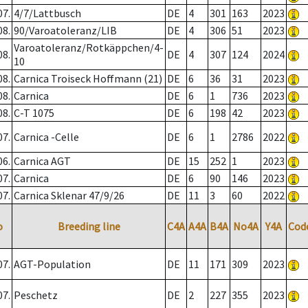
07.
4/7/Lattbusch
DE
4
301
163
2023
08.
90/Varoatoleranz/LIB
DE
4
306
51
2023
Varoatoleranz/Rotkäppchen/4-
08.
DE
4
307
124
2024
10
08.
Carnica Troiseck Hoffmann (21)
DE
6
36
31
2023
08.
Carnica
DE
6
1
736
2023
08.
C-T 1075
DE
6
198
42
2023
07.
Carnica -Celle
DE
6
1
2786
2022
06.
Carnica AGT
DE
15
252
1
2023
07.
Carnica
DE
6
90
146
2023
07.
Carnica Sklenar 47/9/26
DE
11
3
60
2022
o
Breeding line
C4A
A4A
B4A
No4A
Y4A
Cod
07.
AGT-Population
DE
11
171
309
2023
07.
Peschetz
DE
2
227
355
2023