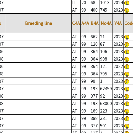
07.
IT
20
68
1013
2024
07.
AT
99
400
745
2023
o
Breeding line
C4A
A4A
B4A
No4A
Y4A
Cod
07.
AT
99
662
21
2023
07.
AT
99
120
87
2023
06.
AT
99
364
106
2023
08.
AT
99
364
908
2023
06.
AT
99
364
121
2022
08.
AT
99
364
705
2023
07.
AT
99
99
1
2023
07.
AT
99
193
62459
2023
08.
AT
99
377
92
2023
08.
AT
99
193
63000
2023
07.
AT
99
169
223
2023
07.
AT
99
888
331
2023
07.
AT
99
377
501
2023