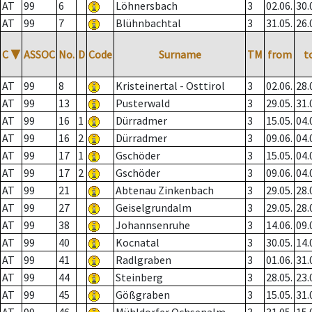
AT
99
6
Löhnersbach
3
02.06.
30.
AT
99
7
Blühnbachtal
3
31.05.
26.
C
▼
ASSOC
No.
D
Code
Surname
TM
from
t
AT
99
8
Kristeinertal - Osttirol
3
02.06.
28.
AT
99
13
Pusterwald
3
29.05.
31.
AT
99
16
1
Dürradmer
3
15.05.
04.
AT
99
16
2
Dürradmer
3
09.06.
04.
AT
99
17
1
Gschöder
3
15.05.
04.
AT
99
17
2
Gschöder
3
09.06.
04.
AT
99
21
Abtenau Zinkenbach
3
29.05.
28.
AT
99
27
Geiselgrundalm
3
29.05.
28.
AT
99
38
Johannsenruhe
3
14.06.
09.
AT
99
40
Kocnatal
3
30.05.
14.
AT
99
41
Radlgraben
3
01.06.
31.
AT
99
44
Steinberg
3
28.05.
23.
AT
99
45
Gößgraben
3
15.05.
31.