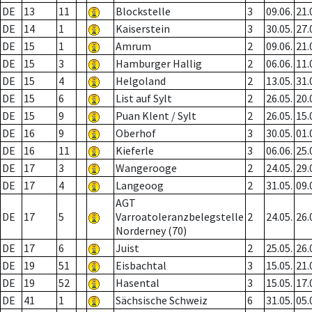
DE
13
11
Blockstelle
3
09.06.
21.
DE
14
1
Kaiserstein
3
30.05.
27.
DE
15
1
Amrum
2
09.06.
21.
DE
15
3
Hamburger Hallig
2
06.06.
11.
DE
15
4
Helgoland
2
13.05.
31.
DE
15
6
List auf Sylt
2
26.05.
20.
DE
15
9
Puan Klent / Sylt
2
26.05.
15.
DE
16
9
Oberhof
3
30.05.
01.
DE
16
11
Kieferle
3
06.06.
25.
DE
17
3
Wangerooge
2
24.05.
29.
DE
17
4
Langeoog
2
31.05.
09.
AGT
DE
17
5
Varroatoleranzbelegstelle
2
24.05.
26.
Norderney (70)
DE
17
6
Juist
2
25.05.
26.
DE
19
51
Eisbachtal
3
15.05.
21.
DE
19
52
Hasental
3
15.05.
17.
DE
41
1
Sächsische Schweiz
6
31.05.
05.