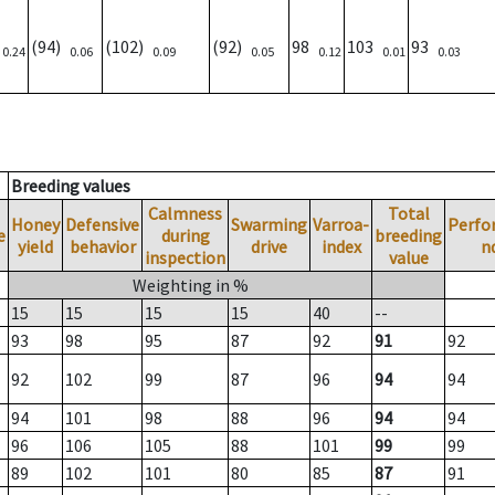
)
(94)
(102)
(92)
98
103
93
0.24
0.06
0.09
0.05
0.12
0.01
0.03
Breeding values
Calmness
Total
Honey
Defensive
Swarming
Varroa-
Perfo
e
during
breeding
yield
behavior
drive
index
n
inspection
value
Weighting in %
15
15
15
15
40
--
93
98
95
87
92
91
92
92
102
99
87
96
94
94
94
101
98
88
96
94
94
96
106
105
88
101
99
99
89
102
101
80
85
87
91