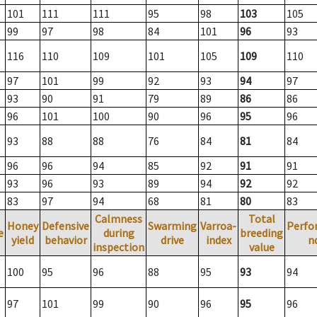
101
111
111
95
98
103
105
99
97
98
84
101
96
93
116
110
109
101
105
109
110
97
101
99
92
93
94
97
93
90
91
79
89
86
86
96
101
100
90
96
95
96
93
88
88
76
84
81
84
96
96
94
85
92
91
91
93
96
93
89
94
92
92
83
97
94
68
81
80
83
Calmness
Total
Honey
Defensive
Swarming
Varroa-
Perfo
e
during
breeding
yield
behavior
drive
index
n
inspection
value
100
95
96
88
95
93
94
97
101
99
90
96
95
96