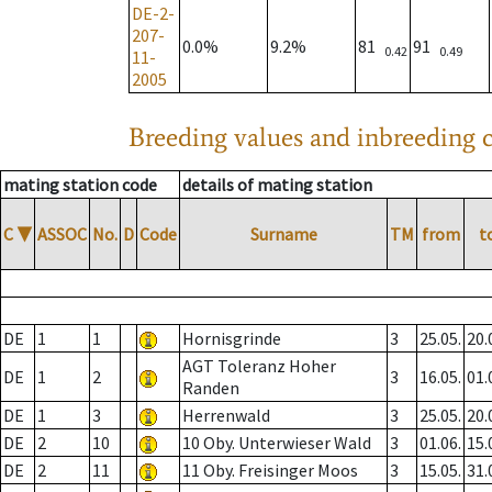
DE-2-
207-
0.0%
9.2%
81
91
0.42
0.49
11-
2005
Breeding values and inbreeding c
mating station code
details of mating station
C
▼
ASSOC
No.
D
Code
Surname
TM
from
t
DE
1
1
Hornisgrinde
3
25.05.
20.
AGT Toleranz Hoher
DE
1
2
3
16.05.
01.
Randen
DE
1
3
Herrenwald
3
25.05.
20.
DE
2
10
10 Oby. Unterwieser Wald
3
01.06.
15.
DE
2
11
11 Oby. Freisinger Moos
3
15.05.
31.