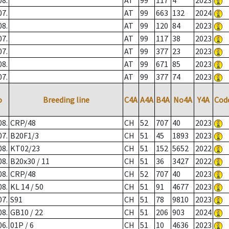
08.
AT
99
117
4
2023
07.
AT
99
663
132
2024
08.
AT
99
120
84
2023
07.
AT
99
117
38
2023
07.
AT
99
377
23
2023
08.
AT
99
671
85
2023
07.
AT
99
377
74
2023
o
Breeding line
C4A
A4A
B4A
No4A
Y4A
Cod
08.
CRP/48
CH
52
707
40
2023
07.
B20F1/3
CH
51
45
1893
2023
08.
KT02/23
CH
51
152
5652
2022
08.
B20x30 / 11
CH
51
36
3427
2022
08.
CRP/48
CH
52
707
40
2023
08.
KL 14 / 50
CH
51
91
4677
2023
07.
S91
CH
51
78
9810
2023
08.
GB10 / 22
CH
51
206
903
2024
06.
01P / 6
CH
51
10
4636
2023