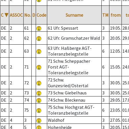
C
▼
ASSOC
No.
D
Code
Surname
TM
from
t
DE
2
61
61 Ufr. Spessart
3
19.05.
28.
DE
2
62
62 Ufr. Gramschatzer Wald
3
20.05.
29.
63 Ufr. Haßberge AGT-
DE
2
63
6
12.05.
14.
Toleranzbelegstelle
71 Schw. Scheppacher
DE
2
71
Forst AGT-
6
15.05.
24.
Toleranzbelegstelle
72 Schw.
DE
2
72
3
30.05.
25.
Gunzesried/Ostertal
DE
2
73
73 Schw. Giebelhaus
3
30.05.
25.
DE
2
74
74 Schw. Bleckenau
3
29.05.
17.
75 Schw. Hochgrat AGT-
DE
2
75
6
23.05.
01.
Toleranzbelegstelle
DE
4
3
Waldhof
3
27.05.
01.
DE
4
5
Hohenheide
3
20.05.
15.