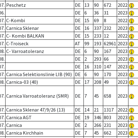
07.
Peschetz
DE
13
90
672
2022
06.
DE
6
36
31
2023
07.
C-Kombi
DE
15
69
8
2022
07.
Carnica Sklenar
DE
16
337
232
2023
07.
C- Kombi BALKAN
DE
15
233
12
2022
07.
C-Troiseck
AT
99
193
62961
2023
08.
C- Varroatoleranz
DE
6
90
167
2023
08.
DE
2
293
66
2023
07.
DE
16
310
147
2023
07.
Carnica Selektionslinie LIB (90)
DE
6
90
170
2023
08.
Carnica-03 (40)
DE
17
208
49
2023
07.
Carnica Varroatoleranz (SMR)
DE
7
45
658
2023
07.
Carnica Sklenar 47/9/26 (13)
DE
14
21
1317
2022
07.
Carnica AGT
DE
19
346
803
2023
07.
Carnica
DE
2
266
231
2023
08.
Carnica Kirchhain
DE
7
45
662
2023