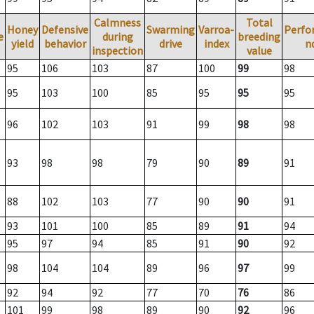
Calmness
Total
Honey
Defensive
Swarming
Varroa-
Perfo
e
during
breeding
yield
behavior
drive
index
n
inspection
value
95
106
103
87
100
99
98
95
103
100
85
95
95
95
96
102
103
91
99
98
98
93
98
98
79
90
89
91
88
102
103
77
90
90
91
93
101
100
85
89
91
94
95
97
94
85
91
90
92
98
104
104
89
96
97
99
92
94
92
77
70
76
86
101
99
98
89
90
92
96