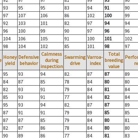
92
97
97
81
99
93
90
93
95
95
83
94
91
90
97
107
106
86
102
100
99
92
103
101
82
97
94
94
96
100
99
90
97
96
96
104
106
105
91
100
101
102
98
104
102
85
101
98
97
Calmness
Total
Honey
Defensive
Swarming
Varroa-
Perfo
e
during
breeding
yield
behavior
drive
index
n
inspection
value
95
93
94
82
87
87
89
84
87
85
78
84
80
80
82
93
91
79
84
81
84
85
93
91
77
84
82
84
95
93
94
82
87
87
89
87
91
91
79
89
85
85
87
87
85
79
84
80
81
82
87
86
78
84
80
80
90
89
86
77
84
81
83