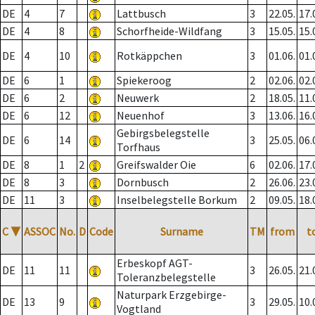
DE
4
7
Lattbusch
3
22.05.
17.
DE
4
8
Schorfheide-Wildfang
3
15.05.
15.
DE
4
10
Rotkäppchen
3
01.06.
01.
DE
6
1
Spiekeroog
2
02.06.
02.
DE
6
2
Neuwerk
2
18.05.
11.
DE
6
12
Neuenhof
3
13.06.
16.
Gebirgsbelegstelle
DE
6
14
3
25.05.
06.
Torfhaus
DE
8
1
2
Greifswalder Oie
6
02.06.
17.
DE
8
3
Dornbusch
2
26.06.
23.
DE
11
3
Inselbelegstelle Borkum
2
09.05.
18.
C
▼
ASSOC
No.
D
Code
Surname
TM
from
t
Erbeskopf AGT-
DE
11
11
3
26.05.
21.
Toleranzbelegstelle
Naturpark Erzgebirge-
DE
13
9
3
29.05.
10.
Vogtland