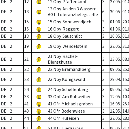
DE
2
12
12 Oby. Pfaffenkopf
3
27.05.
01.
13 Oby. An den 3 Wassern
DE
2
13
6
30.05.
01.
AGT-Toleranzbelegstelle
DE
2
15
15 Oby. Sonnwendjoch
3
01.06.
20.
DE
2
16
16 Oby. Raggert
3
01.06.
01.
DE
2
18
18 Oby. Sauschütt
3
16.05.
01.
DE
2
19
19 Oby. Wendelstein
3
22.05.
31.
21 Nby. Rachel-
DE
2
21
3
13.05.
08.
Diensthütte
DE
2
22
22 Nby Bramandlberg
3
09.05.
25.
DE
2
23
23 Nby Königswald
3
29.04.
15.
DE
2
24
24 Nby Schellenberg
3
09.05.
25.
DE
2
33
33 Opf. Am Kühweiher
3
12.05.
10.
DE
2
41
41 Ofr. Michaelsgraben
3
16.05.
25.
DE
2
43
43 Ofr. Bodenwiese
3
12.05.
14.
DE
2
44
44 Ofr. Hufeisen
3
22.05.
28.
DE
2
51
51 Mfr. Tiergarten
3
06.05.
31.