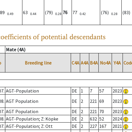
89
63
(79)
76
77
(76)
(83
0.49
0.44
0.28
0.42
0.28
oefficients of potential descendants
Mate (4A)
o
Breeding line
C4A
A4A
B4A
No4A
Y4A
Cod
07.
AGT-Population
DE
1
7
57
2023
08.
AGT Population
DE
2
221
69
2023
07.
AGT Population
DE
2
221
70
2023
08.
AGT-Population; Z: Köpke
DE
2
632
52
2024
07.
AGT-Population; Z: Ott
DE
2
227
167
2021