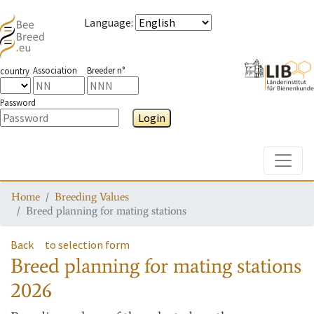
Language
:
Association
Breeder n°
country
Password
Login
Toggle
Home
Breeding Values
Breed planning for mating stations
Back
to selection form
Breed planning for mating stations
2026