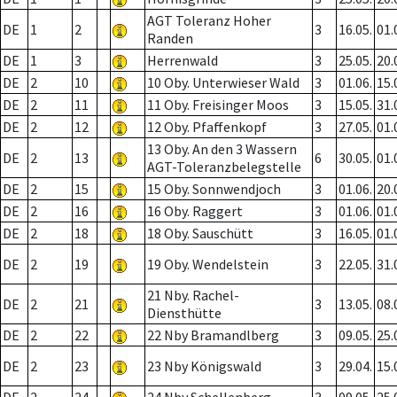
AGT Toleranz Hoher
DE
1
2
3
16.05.
01.
Randen
DE
1
3
Herrenwald
3
25.05.
20.
DE
2
10
10 Oby. Unterwieser Wald
3
01.06.
15.
DE
2
11
11 Oby. Freisinger Moos
3
15.05.
31.
DE
2
12
12 Oby. Pfaffenkopf
3
27.05.
01.
13 Oby. An den 3 Wassern
DE
2
13
6
30.05.
01.
AGT-Toleranzbelegstelle
DE
2
15
15 Oby. Sonnwendjoch
3
01.06.
20.
DE
2
16
16 Oby. Raggert
3
01.06.
01.
DE
2
18
18 Oby. Sauschütt
3
16.05.
01.
DE
2
19
19 Oby. Wendelstein
3
22.05.
31.
21 Nby. Rachel-
DE
2
21
3
13.05.
08.
Diensthütte
DE
2
22
22 Nby Bramandlberg
3
09.05.
25.
DE
2
23
23 Nby Königswald
3
29.04.
15.