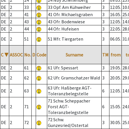
DE
2
24
24 Nby Schellenberg
3
09.05.
25.
DE
2
33
33 Opf. Am Kühweiher
3
12.05.
10.
DE
2
41
41 Ofr. Michaelsgraben
3
16.05.
25.
DE
2
43
43 Ofr. Bodenwiese
3
12.05.
14.
DE
2
44
44 Ofr. Hufeisen
3
22.05.
28.
DE
2
51
51 Mfr. Tiergarten
3
06.05.
31.
C
▼
ASSOC
No.
D
Code
Surname
TM
from
t
DE
2
61
61 Ufr. Spessart
3
19.05.
28.
DE
2
62
62 Ufr. Gramschatzer Wald
3
20.05.
29.
63 Ufr. Haßberge AGT-
DE
2
63
6
12.05.
14.
Toleranzbelegstelle
71 Schw. Scheppacher
DE
2
71
Forst AGT-
6
15.05.
24.
Toleranzbelegstelle
72 Schw.
DE
2
72
3
30.05.
25.
Gunzesried/Ostertal