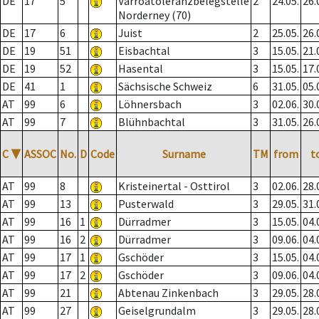
DE
17
5
Varroatoleranzbelegstelle
2
24.05.
26.
Norderney (70)
DE
17
6
Juist
2
25.05.
26.
DE
19
51
Eisbachtal
3
15.05.
21.
DE
19
52
Hasental
3
15.05.
17.
DE
41
1
Sächsische Schweiz
6
31.05.
05.
AT
99
6
Löhnersbach
3
02.06.
30.
AT
99
7
Blühnbachtal
3
31.05.
26.
C
▼
ASSOC
No.
D
Code
Surname
TM
from
t
AT
99
8
Kristeinertal - Osttirol
3
02.06.
28.
AT
99
13
Pusterwald
3
29.05.
31.
AT
99
16
1
Dürradmer
3
15.05.
04.
AT
99
16
2
Dürradmer
3
09.06.
04.
AT
99
17
1
Gschöder
3
15.05.
04.
AT
99
17
2
Gschöder
3
09.06.
04.
AT
99
21
Abtenau Zinkenbach
3
29.05.
28.
AT
99
27
Geiselgrundalm
3
29.05.
28.