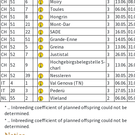
CH
51
6
Moiry
3
13.06.
08.
CH
51
7
Toules
3
06.06.
01.
CH
51
8
Hongrin
3
30.05.
01.
CH
51
21
Mont-Dar
3
30.05.
25.
CH
51
22
SADE
3
16.05.
01.
CH
51
51
Grande-Enne
3
14.05.
06.
CH
52
5
Greina
3
13.06.
31.
CH
52
7
Justistal
3
26.05.
31.
Hochgebirgsbelegstelle S-
CH
52
9
3
13.06.
26.
charl
CH
52
39
Nessleren
3
30.05.
29.
IT
4
1
Val Genova (TN)
3
06.06.
31.
IT
20
3
Pederü
3
27.05.
13.
NL
55
2
Vlieland
2
06.06.
05.
* ...
Inbreeding coefficient of planned offspring could not be
determined.
* ...
Inbreeding coefficient of planned offspring could not be
determined.