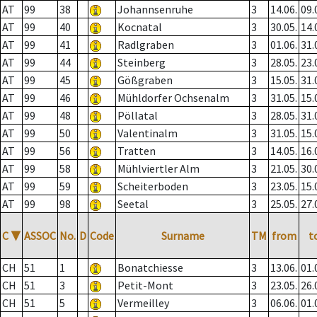
AT
99
38
Johannsenruhe
3
14.06.
09.
AT
99
40
Kocnatal
3
30.05.
14.
AT
99
41
Radlgraben
3
01.06.
31.
AT
99
44
Steinberg
3
28.05.
23.
AT
99
45
Gößgraben
3
15.05.
31.
AT
99
46
Mühldorfer Ochsenalm
3
31.05.
15.
AT
99
48
Pöllatal
3
28.05.
31.
AT
99
50
Valentinalm
3
31.05.
15.
AT
99
56
Tratten
3
14.05.
16.
AT
99
58
Mühlviertler Alm
3
21.05.
30.
AT
99
59
Scheiterboden
3
23.05.
15.
AT
99
98
Seetal
3
25.05.
27.
C
▼
ASSOC
No.
D
Code
Surname
TM
from
t
CH
51
1
Bonatchiesse
3
13.06.
01.
CH
51
3
Petit-Mont
3
23.05.
26.
CH
51
5
Vermeilley
3
06.06.
01.