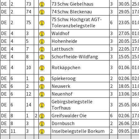
DE
2
73
73 Schw. Giebelhaus
3
30.05.
25.
DE
2
74
74 Schw. Bleckenau
3
29.05.
17.
75 Schw. Hochgrat AGT-
DE
2
75
6
23.05.
01.
Toleranzbelegstelle
DE
4
3
Waldhof
3
27.05.
01.
DE
4
5
Hohenheide
3
20.05.
15.
DE
4
7
Lattbusch
3
22.05.
17.
DE
4
8
Schorfheide-Wildfang
3
15.05.
15.
DE
4
10
Rotkäppchen
3
01.06.
01.
DE
6
1
Spiekeroog
2
02.06.
02.
DE
6
2
Neuwerk
2
18.05.
11.
DE
6
12
Neuenhof
3
13.06.
16.
Gebirgsbelegstelle
DE
6
14
3
25.05.
06.
Torfhaus
DE
8
1
2
Greifswalder Oie
6
02.06.
17.
DE
8
3
Dornbusch
2
26.06.
23.
DE
11
3
Inselbelegstelle Borkum
2
09.05.
18.