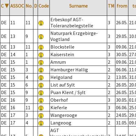
C
▼
ASSOC
No.
D
Code
Surname
TM
from
t
Erbeskopf AGT-
DE
11
11
3
26.05.
21.
Toleranzbelegstelle
Naturpark Erzgebirge-
DE
13
9
3
29.05.
10.
Vogtland
DE
13
11
Blockstelle
3
09.06.
21.
DE
14
1
Kaiserstein
3
30.05.
27.
DE
15
1
Amrum
2
09.06.
21.
DE
15
3
Hamburger Hallig
2
06.06.
11.
DE
15
4
Helgoland
2
13.05.
31.
DE
15
6
List auf Sylt
2
26.05.
20.
DE
15
9
Puan Klent / Sylt
2
26.05.
15.
DE
16
9
Oberhof
3
30.05.
01.
DE
16
11
Kieferle
3
06.06.
25.
DE
17
3
Wangerooge
2
24.05.
29.
DE
17
4
Langeoog
2
31.05.
09.
AGT