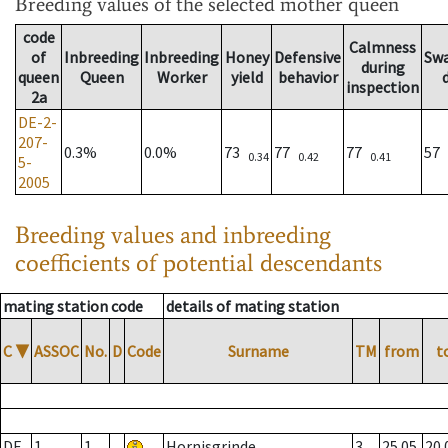
Breeding values
of the selected mother queen
code
Calmness
of
Inbreeding
Inbreeding
Honey
Defensive
Sw
during
queen
Queen
Worker
yield
behavior
inspection
2a
DE-2-
207-
0.3%
0.0%
73
77
77
57
0.34
0.42
0.41
5-
2005
Breeding values and inbreeding
coefficients of potential descendants
mating station code
details of mating station
C
▼
ASSOC
No.
D
Code
Surname
TM
from
t
DE
1
1
Hornisgrinde
3
25.05.
20.